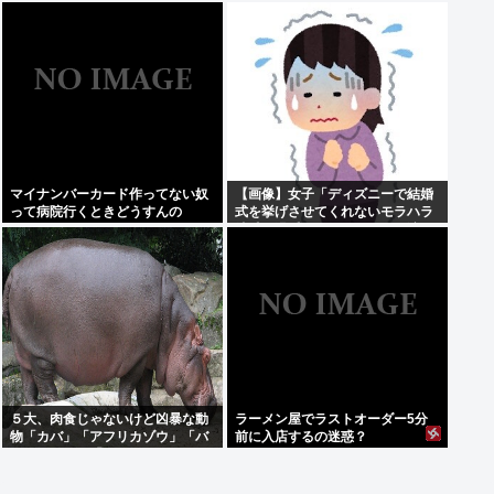
狂親を殴りまくり大暴れwww
きたんだが、これっておかしくね
え？
マイナンバーカード作ってない奴
【画像】女子「ディズニーで結婚
って病院行くときどうすんの
式を挙げさせてくれないモラハラ
彼氏。過呼吸になりました。涙が
止まらない」
５大、肉食じゃないけど凶暴な動
ラーメン屋でラストオーダー5分
物「カバ」「アフリカゾウ」「バ
前に入店するの迷惑？
ッファロー」「コーカサスオオカ
ブト」