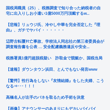
国税局職員（25）、税務調査で知り合った納税者の自
宅に出入りしお小遣い1億5000万円頂戴するw...
【悲報】リュウジ氏、冷やし中華を完全否定した『理
由』、ガチでヤバイ・・・・・・
辺野古転覆ﾀﾋ亡事故、学校法人同志社の第三者委員会が
調査報告書を公表 … 安全配慮義務違反や安全...
税務署員1億円超脱税疑い 詐取金で競艇か、国税当局
【速報】ダウンタウン浜田、とんでもない発言www
【驚愕】性行為をしない『友情結婚』をした夫婦、こう
なる⇒･･･！！！
高橋名人が左手のバネを取るため手術を決意
【画像】アナウンサーのあまりにもデカいパイパイ