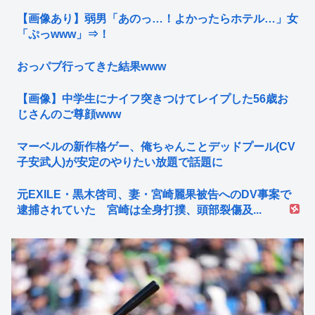
【画像あり】弱男「あのっ…！よかったらホテル…」女
「ぷっwww」⇒！
おっパブ行ってきた結果www
【画像】中学生にナイフ突きつけてレイプした56歳お
じさんのご尊顔www
マーベルの新作格ゲー、俺ちゃんことデッドプール(CV
子安武人)が安定のやりたい放題で話題に
元EXILE・黒木啓司、妻・宮崎麗果被告へのDV事案で
逮捕されていた 宮崎は全身打撲、頭部裂傷及...