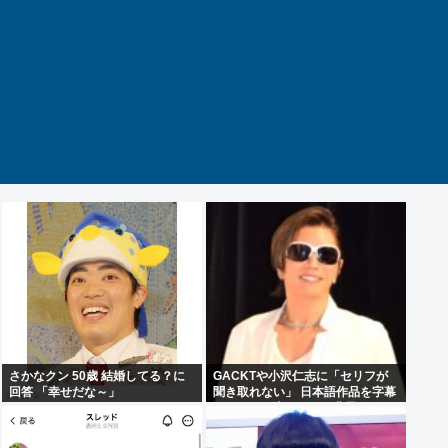
さかなクン 50歳 結婚してる？に
GACKTや小沢仁志に「セリフが
回答 「幸せだな～」
聞き取れない」 日本語作品を字幕
で見る人が増えている背景