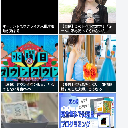
ポーランドでウクライナ人排斥運
【画像】このレベルの女の子「ふ
動が始まる
ーん、私も誘ってくれないん
だ⋯」
【速報】ダウンタウン浜田、とん
【驚愕】性行為をしない『友情結
でもない発言www
婚』をした夫婦、こうなる
⇒･･･！！！