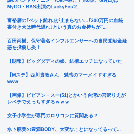
謎のバンドリアニメ「ゆめ∞みた」第8話。8/9(日)は
MyGO・RAS出演のLuckyFes’2...
富裕層の｢ペット離れ｣が止まらない…｢300万円の血統
書付き犬は時代遅れ｣という真のお金持ちが"...
百田尚樹、保守著名インフルエンサーへの自民党献金疑
惑を投稿し炎上
【朗報】ビッグダディの娘、結構エッチになっていた
【Mステ】西川貴教さん 魅惑のマーメイドすぎる
www
【画像】ビビアン・スー(51)とかいう台湾の宮沢りえが
レベチでえっちすぎるｗｗｗ
女子小学生が専門のロリコンに質問ある？
水卜麻美の豊満BODY、大変なことになってるって...