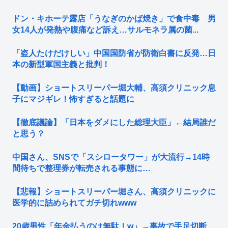
ドン・キホーテ露店「うなぎのかば焼き」で食中毒 男
女14人が発熱や腹痛など訴え…サルモネラ属の菌...
「盗人たけだけしい」中国国防省が防衛白書に反発…日
本の新型軍国主義と批判！
【動画】ショートスリーパー堀大輔、高須クリニック息
子にマジギレ！怖すぎると話題に
【徹底議論】「日本をダメにした総理大臣」←結局誰だ
と思う？
中国さん、SNSで「スシロータワー」が大流行→14時
間待ちで整理券が転売される事態に…
【悲報】ショートスリーパー堀さん、高須クリニックに
医学的に詰められてガチ切れwww
20歳男性「年金払うのは無駄！w」→事故で手足切断、