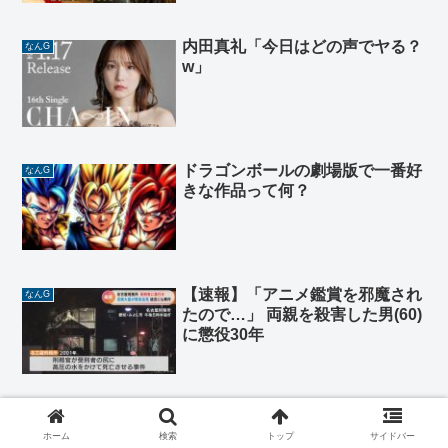
内田真礼「今日はどの声でヤる？
なんG
w」
ドラゴンボールの劇場版で一番好
なんG
きな作品って何？
【速報】「アニメ鑑賞を邪魔され
なんG
たので…」 両親を殺害した男(60)
に懲役30年
影の実力者になりたくて！ よう
なんG
こそ実力至上主義の教室へ 俺だ
ホーム
検索
トップ
サイドバー