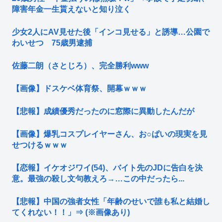
障害年金一生貰えないと知り泣く
少女2人にAV見せた後「インコ見せる」と誘導…公園で
わいせつ 75歳男逮捕
佐藤二朗（さとじろ）、完全勝利www
【画像】ドスケベ体育祭、開幕ｗｗｗ
【悲報】成績優秀だったのに窓際に異動したんだが
【画像】爆乳コスプレイヤーさん、お○ぱいの現実を見
せつけるｗｗｗ
【恋報】イケオジワイ(54)、バイト先のJDに告白を決
意。最強の殺し文句教えろ→…この中だったら...
【悲報】中国の強者女性「年齢のせいで誰も私と結婚し
てくれない！！」⇒ (※画像あり)