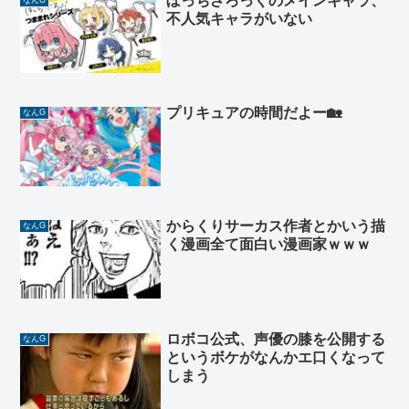
ぼっちざろっくのメインキャラ、
不人気キャラがいない
プリキュアの時間だよー🏡
なんG
からくりサーカス作者とかいう描
なんG
く漫画全て面白い漫画家ｗｗｗ
ロボコ公式、声優の膝を公開する
なんG
というボケがなんかエ口くなって
しまう