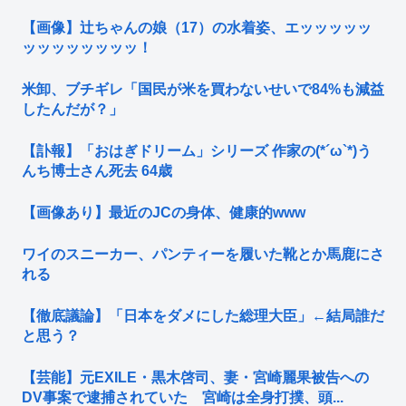
【画像】辻ちゃんの娘（17）の水着姿、エッッッッッ
ッッッッッッッッ！
米卸、ブチギレ「国民が米を買わないせいで84%も減益
したんだが？」
【訃報】「おはぎドリーム」シリーズ 作家の(*´ω`*)う
んち博士さん死去 64歳
【画像あり】最近のJCの身体、健康的www
ワイのスニーカー、パンティーを履いた靴とか馬鹿にさ
れる
【徹底議論】「日本をダメにした総理大臣」←結局誰だ
と思う？
【芸能】元EXILE・黒木啓司、妻・宮崎麗果被告への
DV事案で逮捕されていた 宮崎は全身打撲、頭...