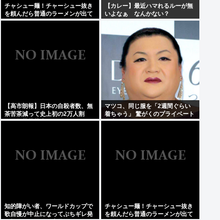
チャシュー麺！チャーシュー抜き
【カレー】最近ハマれるルーが無
を頼んだら普通のラーメンが出て
いよなぁ なんかない？
きたんだが、これっておかしくね
え？
【高市朗報】日本の自殺者数、無
マツコ、同じ服を「2週間ぐらい
茶苦茶減って史上初の2万人割
着ちゃう」 驚がくのプライベート
れ。無茶苦茶生きやすい国になっ
理由を激白
てる件www
知的障がい者、ワールドカップで
チャシュー麺！チャーシュー抜き
歌自慢が中止になってぶちギレ発
を頼んだら普通のラーメンが出て