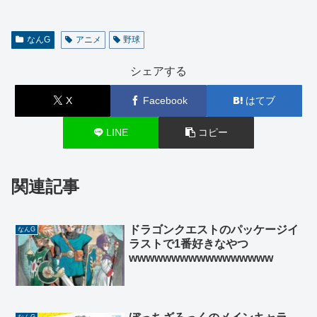
なんG
アニメ
野球
シェアする
X
Facebook
はてブ
LINE
コピー
関連記事
ドラゴンクエストのパッケージイ
なんG
ラストで1番好きなやつ
wwwwwwwwwwwwwwwww
なんG