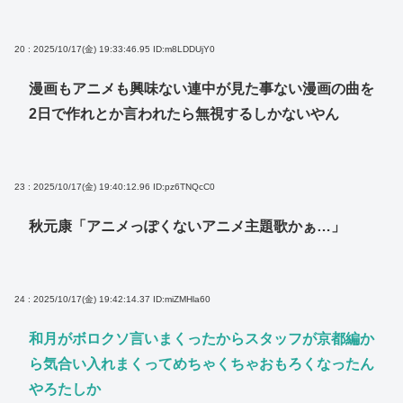
20 : 2025/10/17(金) 19:33:46.95
ID:m8LDDUjY0
漫画もアニメも興味ない連中が見た事ない漫画の曲を
2日で作れとか言われたら無視するしかないやん
23 : 2025/10/17(金) 19:40:12.96
ID:pz6TNQcC0
秋元康「アニメっぽくないアニメ主題歌かぁ…」
24 : 2025/10/17(金) 19:42:14.37
ID:miZMHla60
和月がボロクソ言いまくったからスタッフが京都編か
ら気合い入れまくってめちゃくちゃおもろくなったん
やろたしか