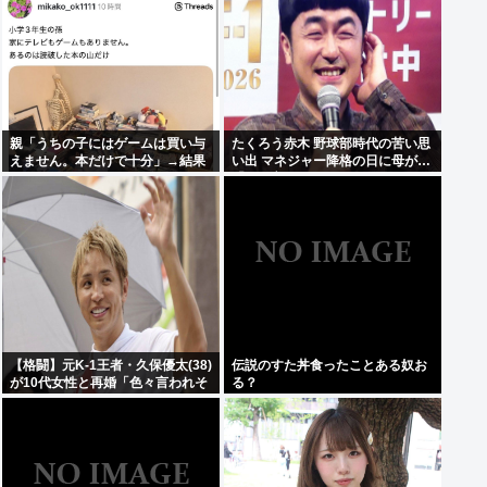
親「うちの子にはゲームは買い与
たくろう赤木 野球部時代の苦い思
えません。本だけで十分」→結果
い出 マネジャー降格の日に母が…
「何も言えなくて」
【格闘】元K-1王者・久保優太(38)
伝説のすた丼食ったことある奴お
が10代女性と再婚「色々言われそ
る？
うですが…」