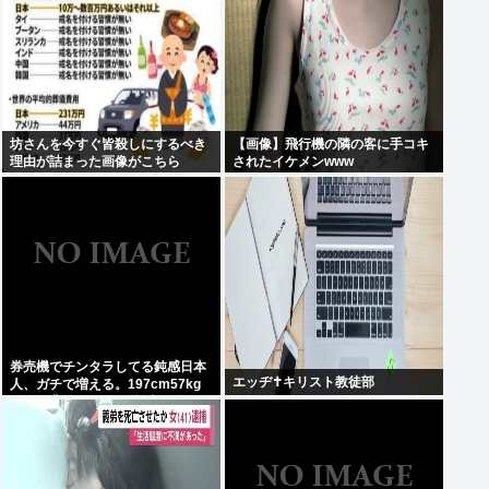
坊さんを今すぐ皆殺しにするべき
【画像】飛行機の隣の客に手コキ
理由が詰まった画像がこちら
されたイケメンwww
券売機でチンタラしてる鈍感日本
エッヂ✝️キリスト教徒部
人、ガチで増える。197cm57kg
の俺が背後5cmまで接近してるの
に急ぎもしない件。