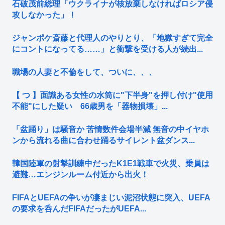
石破茂前総理「ウクライナが核放棄しなければロシア侵
攻しなかった」！
ジャンポケ斎藤と代理人のやりとり、「地獄すぎて完全
にコントになってる……」と衝撃を受ける人が続出...
職場の人妻と不倫をして、ついに、、、
【 つ 】面識ある女性の水筒に"下半身"を押し付け"使用
不能"にした疑い 66歳男を「器物損壊」...
「盆踊り」は騒音か 苦情数件会場半減 無音の中イヤホ
ンから流れる曲に合わせ踊るサイレント盆ダンス...
韓国陸軍の射撃訓練中だったK1E1戦車で火災、乗員は
避難…エンジンルーム付近から出火！
FIFAとUEFAの争いが凄まじい泥沼状態に突入、UEFA
の要求を呑んだFIFAだったがUEFA...