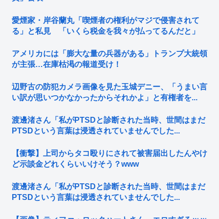
愛煙家・岸谷蘭丸「喫煙者の権利がマジで侵害されて
る」と私見 「いくら税金を我々が払ってるんだと」
アメリカには「膨大な量の兵器がある」トランプ大統領
が主張…在庫枯渇の報道受け！
辺野古の防犯カメラ画像を見た玉城デニー、「うまい言
い訳が思いつかなかったからそれかよ」と有権者を...
渡邊渚さん「私がPTSDと診断された当時、世間はまだ
PTSDという言葉は浸透されていませんでした...
【衝撃】上司からタコ殴りにされて被害届出したんやけ
ど示談金どれくらいいけそう？www
渡邊渚さん「私がPTSDと診断された当時、世間はまだ
PTSDという言葉は浸透されていませんでした...