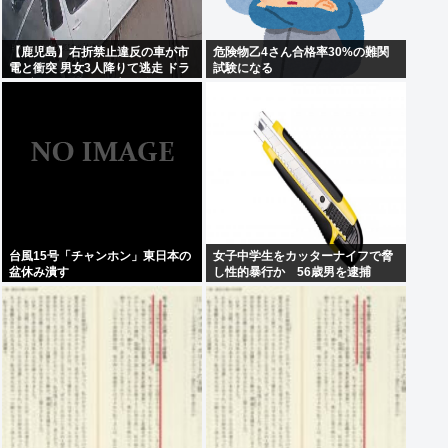
【鹿児島】右折禁止違反の車が市
危険物乙4さん合格率30%の難関
電と衝突 男女3人降りて逃走 ドラ
試験になる
イブレコーダーに一部始終
台風15号「チャンホン」東日本の
女子中学生をカッターナイフで脅
盆休み潰す
し性的暴行か 56歳男を逮捕