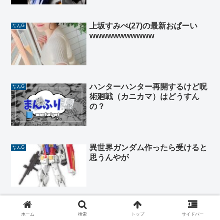
上坂すみぺ(27)の最新おぱーい
なんG
wwwwwwwwwww
ハンターハンター再開するけど呪
なんG
術廻戦（カニカマ）はどうすん
の？
異世界ガンダム作ったら受けると
なんG
思うんやが
声優の大塚芳忠に対するマジで正
なんG
ホーム
検索
トップ
サイドバー
直なイメージ