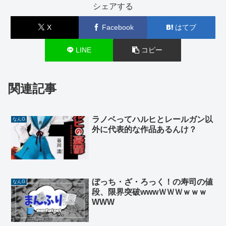
シェアする
X
Facebook
はてブ
LINE
コピー
関連記事
ラノベってハルヒとレールガン以
なんG
外に代表的な作品あるんけ？
ぼっち・ざ・ろっく！の寿司の値
なんG
段、限界突破wwwＷＷＷｗｗｗ
WWW