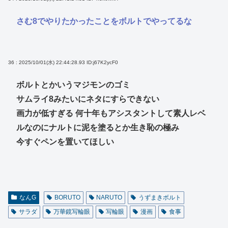
さむ8でやりたかったことをボルトでやってるな
36 : 2025/10/01(水) 22:44:28.93
ID:j67K2ycF0
ボルトとかいうマジモンのゴミ
サムライ8みたいにネタにすらできない
画力が低すぎる 何十年もアシスタントして素人レベ
ルなのにナルトに泥を塗るとか生き恥の極み
今すぐペンを置いてほしい
なんG
BORUTO
NARUTO
うずまきボルト
サラダ
万華鏡写輪眼
写輪眼
漫画
食事