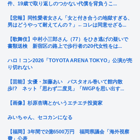
件、19歳で取り返しのつかない代償を背負うこ...
【悲報】同性愛者女さん「女と付き合うの地獄すぎる、
男はどうやって耐えてんの？」←コレは同意せざる...
【歌舞伎】中村小三郎さん（77）をひき逃げの疑いで
書類送検 新宿区の路上で歩行者の20代女性をは...
ハロ！コン2026「TOYOTA ARENA TOKYO」公演が売
り切れない
【芸能】女優・加藤あい バスタオル巻いて館内散
歩!? ネット「思わず二度見」「IWGPを思い出す...
【画像】杉原杏璃とかいうエチエチ投資家
みいちゃん、セコカンになる
【福岡】3年間で2億6500万円 福岡県議会「海外視察
費」公表