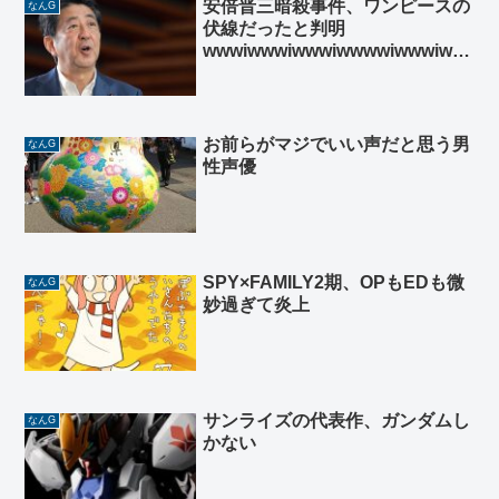
安倍晋三暗殺事件、ワンピースの
なんG
伏線だったと判明
wwwiwwwiwwwiwwwwiwwwiww
wiwwwiwwwiwwi
お前らがマジでいい声だと思う男
なんG
性声優
SPY×FAMILY2期、OPもEDも微
なんG
妙過ぎて炎上
サンライズの代表作、ガンダムし
なんG
かない