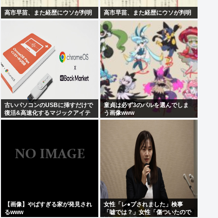
高市早苗、また経歴にウソが判明
高市早苗、また経歴にウソが判明
古いパソコンのUSBに挿すだけで
童貞は必ず3のパルを選んでしま
復活&高速化するマジックアイテ
う画像www
ムが発売される
【画像】やばすぎる家が発見され
女性「レ●プされました」検事
るwww
「嘘では？」女性「傷ついたので