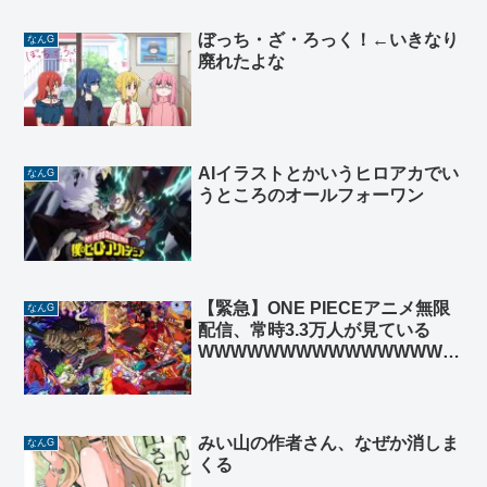
ぼっち・ざ・ろっく！←いきなり
なんG
廃れたよな
AIイラストとかいうヒロアカでい
なんG
うところのオールフォーワン
【緊急】ONE PIECEアニメ無限
なんG
配信、常時3.3万人が見ている
WWWWWWWWWWWWWWWW
WWWWWW
みい山の作者さん、なぜか消しま
なんG
くる