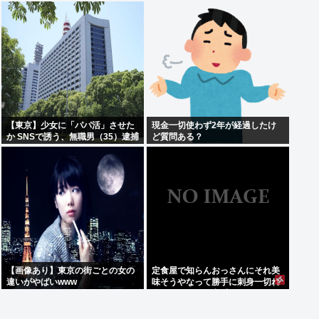
訴えます」
【東京】少女に「パパ活」させた
現金一切使わず2年が経過したけ
か SNSで誘う、無職男（35）逮捕
ど質問ある？
【画像あり】東京の街ごとの女の
定食屋で知らんおっさんにそれ美
違いがやばいwww
味そうやなって勝手に刺身一切れ
食われたから警察呼んだ