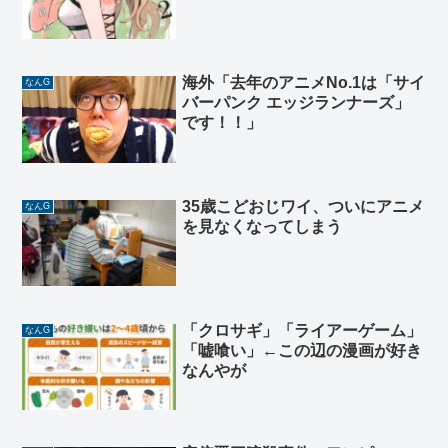
海外「去年のアニメNo.1は「サイ
なんG
バーパンク エッジランナーズ」
です！！」
35歳こどおじワイ、ついにアニメ
なんG
を見なくなってしまう
「クロサギ」「ライアーゲーム」
なんG
「嘘喰い」←この辺の漫画が好き
なんやが