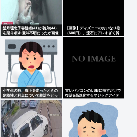
望月理恵子容疑者(41)が義弟(44)
【画像】ディズニーのおいなり巻
を蹴り頃す 意味不明だったが画像
（600円）、流石にアレすぎて賛
みて納得
否両論の大炎上をしてしまうw w
w w w w w
小学生の時、廊下を走ったときの
古いパソコンのUSBに挿すだけで
危険性と利点について統計をとっ
復活&高速化するマジックアイテ
た奴がいた
ムが発売される