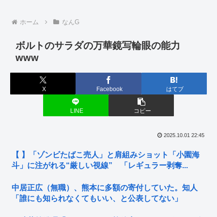
ホーム
なんG
ボルトのサラダの万華鏡写輪眼の能力
www
X
Facebook
はてブ
LINE
コピー
2025.10.01 22:45
【 】「ゾンビたばこ売人」と肩組みショット「小園海
斗」に注がれる“厳しい視線” 「レギュラー剥奪...
中居正広（無職）、熊本に多額の寄付していた。知人
「誰にも知られなくてもいい、と公表してない」