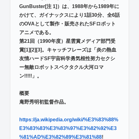
GunBuster[注 1]）は、1988年から1989年に
かけて、ガイナックスにより1話30分、全6話
のOVAとして製作・販売されたSFロボット
アニメである。
第21回（1990年度）星雲賞メディア部門受
賞[1][2][3]。キャッチフレーズは「炎の熱血
友情ハードSF宇宙科学勇気根性努力セクシ
ー無敵ロボットスペクタクル大河ロマ
ン!!!!!」。
概要
庵野秀明初監督作品。
https://ja.wikipedia.org/wiki/%E3%83%88%
E3%83%83%E3%83%97%E3%82%92%E3
%81%AD%E3%82%89%E3%81%88
!