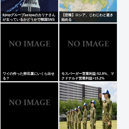
kpopグループaespaのカリナさん
【悲報】ロシア、じわじわと逝き
が太っているかどうかで韓国SNS
始める
が大論争に…！！！
ワイの作った卵豆腐にいくら出せ
モスバーガー営業利益-52.9%、マ
る？
クドナルド営業利益+15.2%