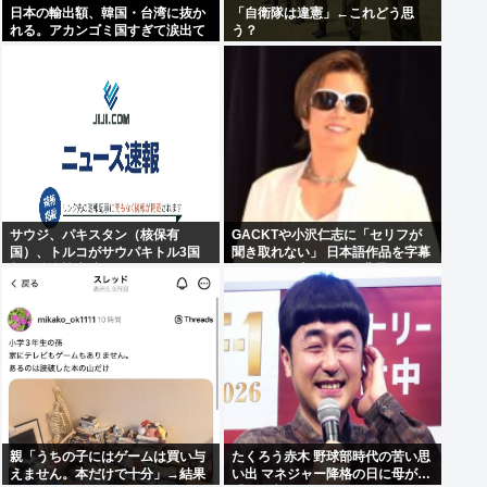
日本の輸出額、韓国・台湾に抜か
「自衛隊は違憲」←これどう思
れる。アカンゴミ国すぎて涙出て
う？
きた…
サウジ、パキスタン（核保有
GACKTや小沢仁志に「セリフが
国）、トルコがサウパキトル3国
聞き取れない」 日本語作品を字幕
相互防衛協定締結
で見る人が増えている背景
親「うちの子にはゲームは買い与
たくろう赤木 野球部時代の苦い思
えません。本だけで十分」→結果
い出 マネジャー降格の日に母が…