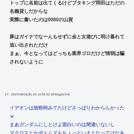
トップに名前は出てくるけどブタキング岡田はただの
名義貸しだからな
実際に書いたのは0080の山賀
豚はガイナでなーんもせずに金と女遊びに明け暮れて
追い出されただけ
まぁ、今となってはどっちも業界ゴロだけど情弱は騙
されないように
17 : 2025/09/04(木) 20:14:58.02
ID:fImgGs7n0
イデオンは放映時みてたけどさっぱりわからんかった
ｗ
まあガンダムにしとけよ面白いのは間違いないし
マクロスとかボトムズもちょっといまとなってはなあ