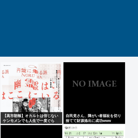
【高市朗報】オカルトは信じない
自民党さん、障がい者福祉を切り
ケンモメンでも人生で一度ぐら
捨てて財源捻出に成功www
い"超自然的な体験"した事あるん
だろ？？