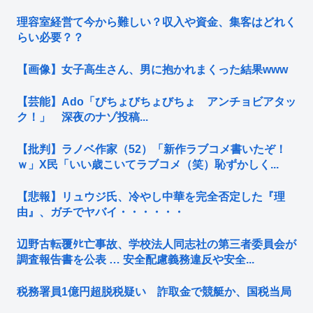
理容室経営て今から難しい？収入や資金、集客はどれく
らい必要？？
【画像】女子高生さん、男に抱かれまくった結果www
【芸能】Ado「びちょびちょびちょ アンチョビアタッ
ク！」 深夜のナゾ投稿...
【批判】ラノベ作家（52）「新作ラブコメ書いたぞ！
ｗ」X民「いい歳こいてラブコメ（笑）恥ずかしく...
【悲報】リュウジ氏、冷やし中華を完全否定した『理
由』、ガチでヤバイ・・・・・・
辺野古転覆ﾀﾋ亡事故、学校法人同志社の第三者委員会が
調査報告書を公表 … 安全配慮義務違反や安全...
税務署員1億円超脱税疑い 詐取金で競艇か、国税当局