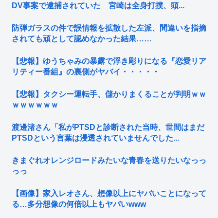
DV事案で逮捕されていた 宮崎は全身打撲、頭...
防弾ガラスの件で誤情報を拡散した左派、間違いを指摘
されても頑として認めなかった結果……
【悲報】ゆうちゃみの暴露で浮き彫りになる『恋愛リア
リティー番組』の裏側がヤバイ・・・・・
【悲報】タクシー運転手、儲かりまくることが判明ｗｗ
ｗｗｗｗｗｗ
渡邊渚さん「私がPTSDと診断された当時、世間はまだ
PTSDという言葉は浸透されていませんでした...
きまぐれオレンジロードみたいな青春を送りたいなっっ
っっ
【画像】家入レオさん、想像以上にヤバいことになって
る…多分想像の何倍以上もヤバいwww