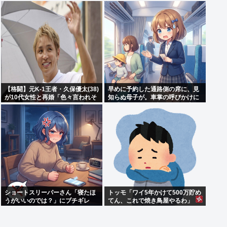
「何も言えなくて」
【格闘】元K-1王者・久保優太(38)
早めに予約した通路側の席に、見
が10代女性と再婚「色々言われそ
知らぬ母子が。車掌の呼びかけに
うですが…」
も「目を閉じて無視」して居座ら
れました。無理やり奪われた席
は、結局“やったもん勝ち”にな
っ...
ショートスリーパーさん「寝たほ
トッモ「ワイ5年かけて500万貯め
うがいいのでは？」にブチギレ
てん、これで焼き鳥屋やるわ」