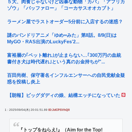
５大、肉食じゃないけど凶暴な動物「カバ」「アフリカ
ゾウ」「バッファロー」「コーカサスオオカブト」
ラーメン屋でラストオーダー5分前に入店するの迷惑？
謎のバンドリアニメ「ゆめ∞みた」第8話。8/9(日)は
MyGO・RAS出演のLuckyFes’2...
富裕層の｢ペット離れ｣が止まらない…｢300万円の血統
書付き犬は時代遅れ｣という真のお金持ちが"...
百田尚樹、保守著名インフルエンサーへの自民党献金疑
惑を投稿し炎上
【朗報】ビッグダディの娘、結構エッチになっていた
1 : 2025/09/04(木) 20:01:51.89
ID:JdCPSVhQ0
『トップをねらえ!』（Aim for the Top!