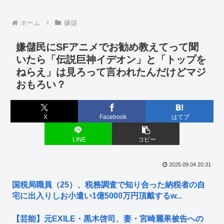
ホーム
嫌儲
嫌儲民にSFアニメでお勧め教えてって聞
いたら「伝説巨神イデオン」と「トップを
ねらえ」は見ろって言われたんだけどマジ
おもろい？
X
Facebook
はてブ
LINE
コピー
2025.09.04 20:31
国税局職員（25）、税務調査で知り合った納税者の自
宅に出入りしお小遣い1億5000万円頂戴するw...
【芸能】元EXILE・黒木啓司、妻・宮崎麗果被告への