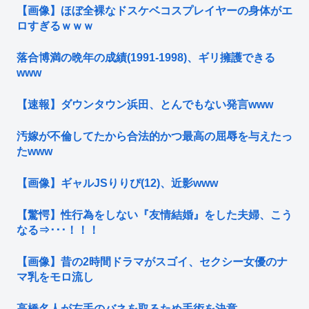
【画像】ほぼ全裸なドスケベコスプレイヤーの身体がエ
ロすぎるｗｗｗ
落合博満の晩年の成績(1991-1998)、ギリ擁護できる
www
【速報】ダウンタウン浜田、とんでもない発言www
汚嫁が不倫してたから合法的かつ最高の屈辱を与えたっ
たwww
【画像】ギャルJSりりぴ(12)、近影www
【驚愕】性行為をしない『友情結婚』をした夫婦、こう
なる⇒･･･！！！
【画像】昔の2時間ドラマがスゴイ、セクシー女優のナ
マ乳をモロ流し
高橋名人が左手のバネを取るため手術を決意