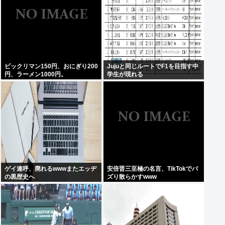
ビックリマン150円、おにぎり200
Jujuと同じルートでF1を目指す中
円、ラーメン1000円。
学生が現れる
ゲイ連呼、廃れるwwwまたエッヂ
安倍晋三至極の名言、TikTokでバ
の黒歴史へ
ズり散らかすwww