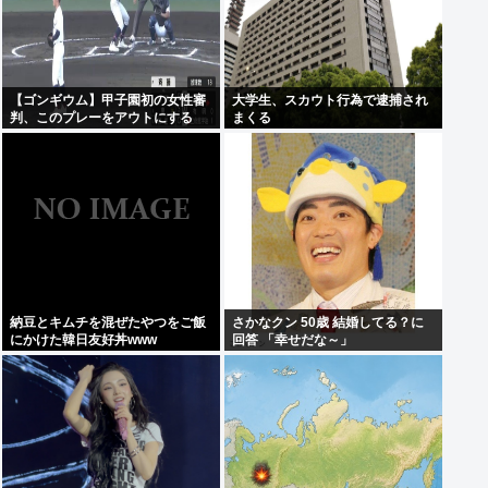
【ゴンギウム】甲子園初の女性審
大学生、スカウト行為で逮捕され
判、このプレーをアウトにする
まくる
www
納豆とキムチを混ぜたやつをご飯
さかなクン 50歳 結婚してる？に
にかけた韓日友好丼www
回答 「幸せだな～」