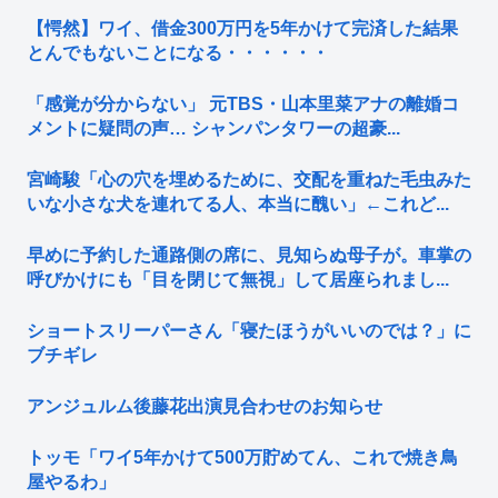
【愕然】ワイ、借金300万円を5年かけて完済した結果
とんでもないことになる・・・・・・
「感覚が分からない」 元TBS・山本里菜アナの離婚コ
メントに疑問の声… シャンパンタワーの超豪...
宮崎駿「心の穴を埋めるために、交配を重ねた毛虫みた
いな小さな犬を連れてる人、本当に醜い」←これど...
早めに予約した通路側の席に、見知らぬ母子が。車掌の
呼びかけにも「目を閉じて無視」して居座られまし...
ショートスリーパーさん「寝たほうがいいのでは？」に
ブチギレ
アンジュルム後藤花出演見合わせのお知らせ
トッモ「ワイ5年かけて500万貯めてん、これで焼き鳥
屋やるわ」