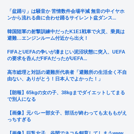
「盆踊り」は騒音か 苦情数件会場半減 無音の中イヤホ
ンから流れる曲に合わせ踊るサイレント盆ダンス...
韓国陸軍の射撃訓練中だったK1E1戦車で火災、乗員は
避難…エンジンルーム付近から出火！
FIFAとUEFAの争いが凄まじい泥沼状態に突入、UEFA
の要求を呑んだFIFAだったがUEFA...
高市総理と対話の避難所代表者「避難所の生活全く不自
由ない、ありがとう！日本人でよかった！」
【朗報】65kgの女の子、38kgまでダイエットしてまる
で別人になる
【画像】元バレー部女子、部活が終わっても太ももがえ
っちすぎる
【画像】巨乳女子、谷間でネコを飼育してしまうwww