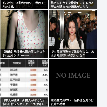
ドパガキ・Z世代のせいで廃れて
坊さんを今すぐ皆殺しにするべき
きた文化
理由が詰まった画像がこちら
【画像】飛行機の隣の客に手コキ
でも韓国料理って微妙だよな、あ
されたイケメンwww
んまり美味いの無いよな？
日本人が減り「外国人が増えた」
居酒屋で美味い一品料理を見つけ
市区町村ランキング…5位は埼玉
た時の感動