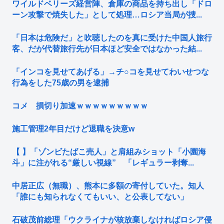
ワイルドベリーズ経営陣、倉庫の商品を持ち出し「ドロ
ーン攻撃で焼失した」として処理…ロシア当局が捜...
「日本は危険だ」と吹聴したのを真に受けた中国人旅行
客、だが代替旅行先が日本ほど安全ではなかった結...
「インコを見せてあげる」→チ○コを見せてわいせつな
行為をした75歳の男を逮捕
コメ 損切り加速ｗｗｗｗｗｗｗｗｗ
施工管理2年目だけど退職を決意w
【 】「ゾンビたばこ売人」と肩組みショット「小園海
斗」に注がれる“厳しい視線” 「レギュラー剥奪...
中居正広（無職）、熊本に多額の寄付していた。知人
「誰にも知られなくてもいい、と公表してない」
石破茂前総理「ウクライナが核放棄しなければロシア侵