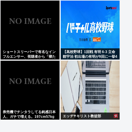
県川口市、4位京都市、ではトッ
プ3は？
ショートスリーパーで有名なイン
【高校野球】1回戦 有明 6-3 立命
フルエンサー、視聴者から「寝た
館宇治 初出場の有明が9回に一挙4
方がいい」と言われブチギレ
得点で逆転 永田が2安打5打点
券売機でチンタラしてる鈍感日本
エッヂ✝️キリスト教徒部
人、ガチで増える。197cm57kg
の俺が背後5cmまで接近してるの
に急ぎもしない件。