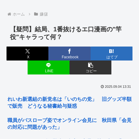
ホーム
嫌儲
【疑問】結局、1番抜けるエ口漫画の"竿
役"キャラって何？
X
Facebook
はてブ
LINE
コピー
2025.09.04 13:31
れいわ新選組の新党名は「いのちの党」 旧グッズ半額
で販売 どうなる秘書給与疑惑
職員がバスローブ姿でオンライン会見に 秋田県「会見
の対応に問題があった」