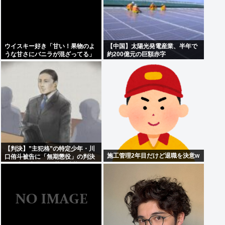
ウイスキー好き「甘い！果物のよ
【中国】太陽光発電産業、半年で
うな甘さにバニラが混ざってる」
約200億元の巨額赤字
わい「はぇー飲んでみるか」
【判決】”主犯格”の特定少年・川
施工管理2年目だけど退職を決意w
口侑斗被告に「無期懲役」の判決
江別大学生暴行死 札幌地裁