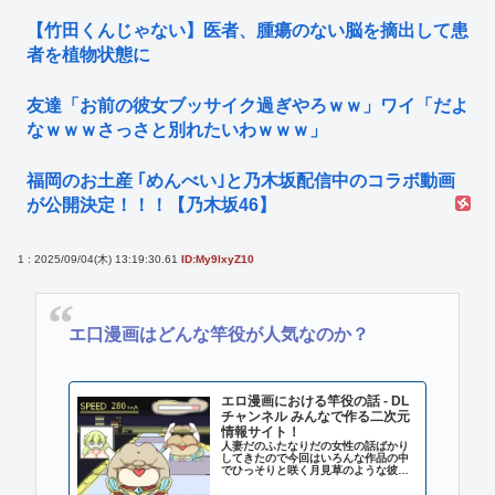
【竹田くんじゃない】医者、腫瘍のない脳を摘出して患
者を植物状態に
友達「お前の彼女ブッサイク過ぎやろｗｗ」ワイ「だよ
なｗｗｗさっさと別れたいわｗｗｗ」
福岡のお土産 ｢めんべい｣と乃木坂配信中のコラボ動画
が公開決定！！！【乃木坂46】
1 : 2025/09/04(木) 13:19:30.61
ID:My9lxyZ10
エ口漫画はどんな竿役が人気なのか？
エロ漫画における竿役の話 - DL
チャンネル みんなで作る二次元
情報サイト！
人妻だのふたなりだの女性の話ばかり
してきたので今回はいろんな作品の中
でひっそりと咲く月見草のような彼ら
にスポットを当ててみました