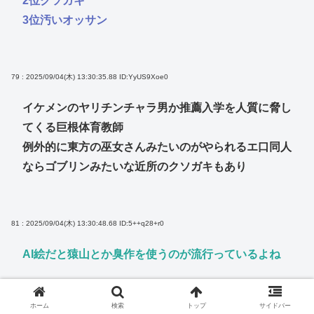
2位クソガキ
3位汚いオッサン
79 : 2025/09/04(木) 13:30:35.88
ID:YyUS9Xoe0
イケメンのヤリチンチャラ男か推薦入学を人質に脅し
てくる巨根体育教師
例外的に東方の巫女さんみたいのがやられるエ口同人
ならゴブリンみたいな近所のクソガキもあり
81 : 2025/09/04(木) 13:30:48.68
ID:5++q28+r0
AI絵だと猿山とか臭作を使うのが流行っているよね
ホーム
検索
トップ
サイドバー