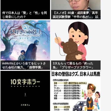
何で日本人は「聖」と「性」を同
【スノボ】40歳・成田童夢、高卒
じ発音にしたの？
認定試験受験「中卒の私が…」 以
前「数学だけ落ちました」もAI採
点で高得点
miHoYoとかいう全てをヒットさ
3大もらって困るもの「釣った
せた会社の魅力。「崩壊学園」
魚」「プリザーブドフラワー」
「未定事件簿」「崩壊3rd」「原
神」「崩壊スターレイル」「ゼン
ゼロ」