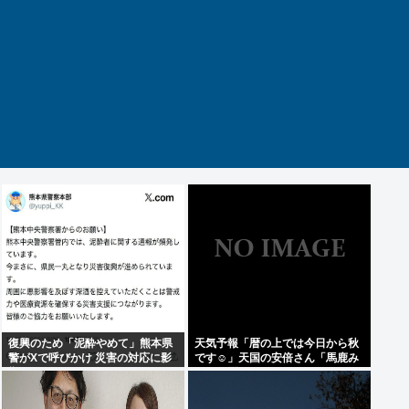
復興のため「泥酔やめて」熊本県
天気予報「暦の上では今日から秋
警がXで呼びかけ 災害の対応に影
です☺」天国の安倍さん「馬鹿み
響
たいな暦だな」