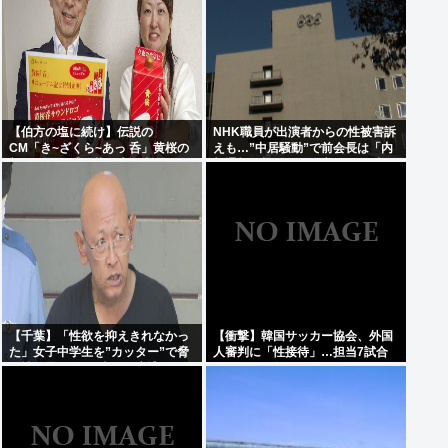
【伯方の塩に続け】伝説の
NHK職員が出演者からの性被害訴
CM「き~ざくら~あっ 呑」黄桜の
えも…”中居騒動”で前会長は「内
新たな歌い手公募に志願者殺到
部通報一切ない」発言との矛盾を
広報を直撃
【千葉】「性欲を抑えきれなかっ
【衝撃】韓国サッカー協会、外国
た」女子中学生を”カッター”で脅
人審判に「性接待」…担当7試合
し性的暴行か 56歳の男逮捕 2人に
はまさかの無敗
面識なし