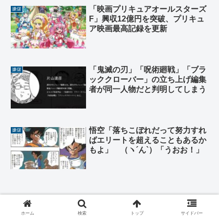
「映画プリキュアオールスターズ
嫌儲
F」興収12億円を突破、プリキュ
ア映画最高記録を更新
「鬼滅の刃」「呪術廻戦」「ブラ
嫌儲
ッククローバー」の立ち上げ編集
者が同一人物だと判明してしまう
悟空「落ちこぼれだって努力すれ
嫌儲
ばエリートを超えることもあるか
もよ」 （ヽ´ん`）「うおお！」
ホーム
検索
トップ
サイドバー
子供「レベルEとかいう漫画、全体的に