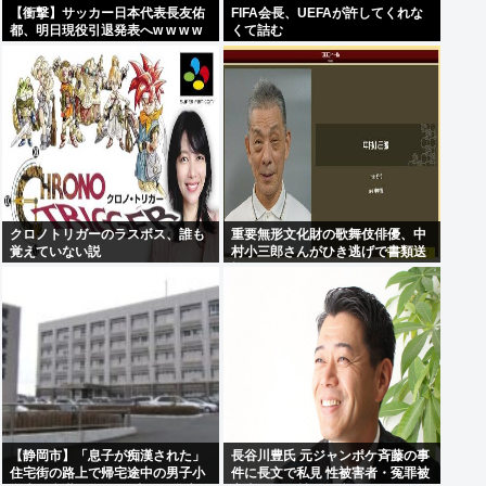
【衝撃】サッカー日本代表長友佑
FIFA会長、UEFAが許してくれな
都、明日現役引退発表へw w w w
くて詰む
w w w w w w w w w w ww w w w
クロノトリガーのラスボス、誰も
重要無形文化財の歌舞伎俳優、中
覚えていない説
村小三郎さんがひき逃げで書類送
検
【静岡市】「息子が痴漢された」
長谷川豊氏 元ジャンポケ斉藤の事
住宅街の路上で帰宅途中の男子小
件に長文で私見 性被害者・冤罪被