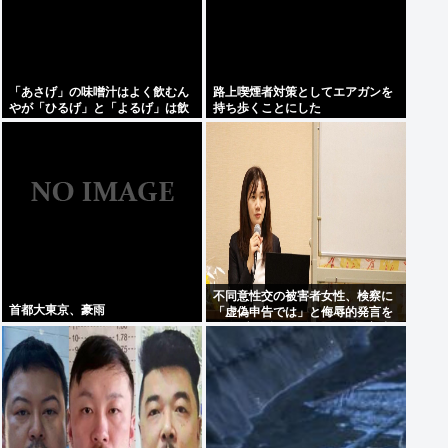
「あさげ」の味噌汁はよく飲むん
路上喫煙者対策としてエアガンを
やが「ひるげ」と「よるげ」は飲
持ち歩くことにした
んだことない
不同意性交の被害者女性、検察に
首都大東京、豪雨
「虚偽申告では」と侮辱的発言を
されブチギレ、500万円の損害賠
償を求め提訴