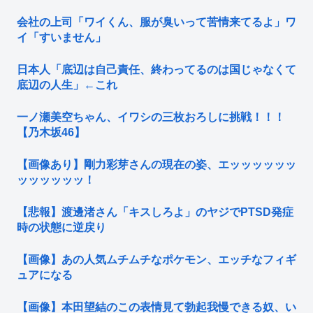
会社の上司「ワイくん、服が臭いって苦情来てるよ」ワ
イ「すいません」
日本人「底辺は自己責任、終わってるのは国じゃなくて
底辺の人生」←これ
一ノ瀬美空ちゃん、イワシの三枚おろしに挑戦！！！
【乃木坂46】
【画像あり】剛力彩芽さんの現在の姿、エッッッッッッ
ッッッッッッ！
【悲報】渡邊渚さん「キスしろよ」のヤジでPTSD発症
時の状態に逆戻り
【画像】あの人気ムチムチなポケモン、エッチなフィギ
ュアになる
【画像】本田望結のこの表情見て勃起我慢できる奴、い