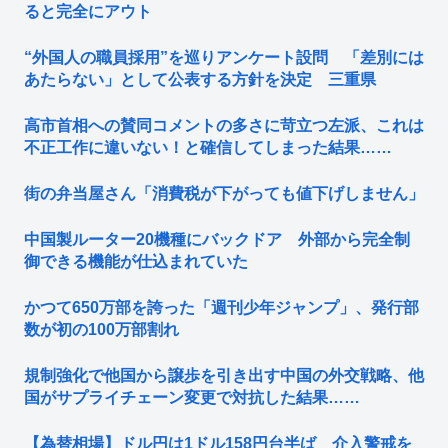
ると完全にアウト
“外国人の職員採用”を巡りアンケート設問 「差別には
あたらない」として公表する方針を決定 三重県
高市首相への賛同コメントの多さに苛立つ左派、これは
不正工作に違いない！と確信してしまった結果……
街の弁当屋さん「消費税が下がっても値下げしません」
中国製ルーター20機種にバックドア 外部から完全制
御できる機能が仕込まれていた
かつて650万部を誇った「週刊少年ジャンプ」、発行部
数が初の100万部割れ
規制強化で他国から譲歩を引き出す中国の外交戦略、他
国がサプライチェーン変更で対抗した結果……
【為替相場】ドル円は1ドル158円台半ば 介入警戒を