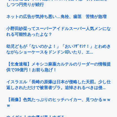
しつつ円売りが続行
ネットの広告が気持ち悪い…角栓、歯茎 苦情が急増
小野田紗栞ってスーパーアイドルスーパー人気メンにな
れる可能性あったよな？
幼児どもが「ないのかよ！」「おいﾌｻﾞｹﾝﾅ！」とわめき
ながらショーケースをドンドン叩いたり、エ...
【乞食速報】メキシコ麻薬カルテルのリーダーの情報提
供で39億円！お前ら急げ！
イスラエル「長崎の原爆は日本が侵略した天罰。少し仕
返しされただけで被害者ヅラ。追悼されるべきは侵...
【画像】色気たっぷりのヒッチハイカー、見つかるｗｗ
ｗ