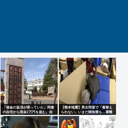
「借金の返済が滞っていた」同僚
【熊本地震】男女同室で「着替え
の自宅から現金2万円を盗む。自
られない」いまだ雑魚寝も…避難
衛官の陸士長が懲戒免職に
所めぐり”格差” 専門家「標準化さ
れていない」