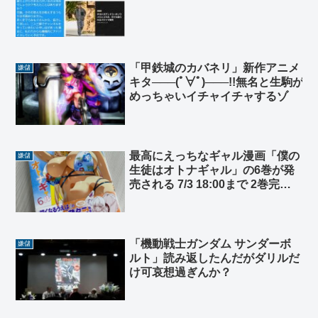
「甲鉄城のカバネリ」新作アニメ
嫌儲
キタ───(ﾟ∀ﾟ)───!!無名と生駒が
めっちゃいイチャイチャするゾ
最高にえっちなギャル漫画「僕の
嫌儲
生徒はオトナギャル」の6巻が発
売される 7/3 18:00まで 2巻完全
無料
「機動戦士ガンダム サンダーボ
嫌儲
ルト」読み返したんだがダリルだ
け可哀想過ぎんか？