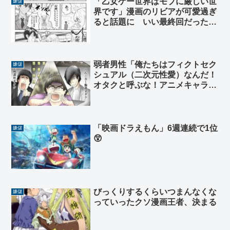
「乙女ゲー世界はモブに厳しい世
嫌儲
界です」漫画のリビアが可愛過ぎ
ると話題に いい最終回だったと
話題に
弱者男性「俺たちはフィクトセク
嫌儲
シュアル（二次元性愛）なんだ！
オタクと呼ぶな！アニメキャラと
結婚させろ！」
「映画ドラえもん」6週連続で1位
嫌儲
😲
びっくりするくらいつまんなくな
嫌儲
っていったクソ漫画王者、決まる