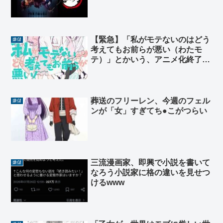
【緊急】「私がモテないのはどう
嫌儲
考えてもお前らが悪い（わたモ
テ）」とかいう、アニメ化終了後
の展開でカルト的人気を得たマン
ガwww
葬送のフリーレン、今週のフェル
嫌儲
ンが「女」すぎてち●こがつらい
三流漫画家、即興で小説を書いて
嫌儲
なろう小説家に格の違いを見せつ
けるwww