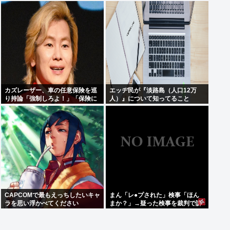
学生に痴漢行為か 16歳男子学生を
害者への取材経験踏まえ
逮捕
カズレーザー、車の任意保険を巡
エッヂ民が『淡路島（人口12万
り持論「強制しろよ！」「保険に
人）』について知ってること
も入れないヤツは運転すんなよ」
CAPCOMで最もえっちしたいキャ
まん「レ●プされた」検事「ほん
ラを思い浮かべてください
まか？」→疑った検事を裁判で訴
える