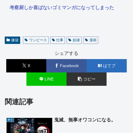
考察厨しか喜ばないゴミマンガになってしまった
嫌儲
ワンピース
仕事
奴隷
漫画
シェアする
X
Facebook
はてブ
LINE
コピー
関連記事
鬼滅、無事オワコンになる。
嫌儲