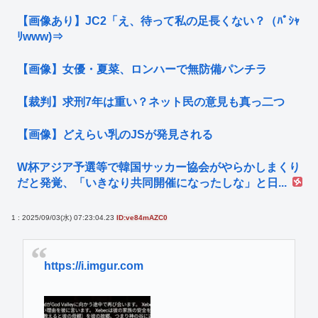
【画像あり】JC2「え、待って私の足長くない？（ﾊﾟｼｬ
ﾘwww)⇒
【画像】女優・夏菜、ロンハーで無防備パンチラ
【裁判】求刑7年は重い？ネット民の意見も真っ二つ
【画像】どえらい乳のJSが発見される
W杯アジア予選等で韓国サッカー協会がやらかしまくり
だと発覚、「いきなり共同開催になったしな」と日...
1 : 2025/09/03(水) 07:23:04.23
ID:ve84mAZC0
https://i.imgur.com