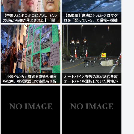
【中国人にボコボコにされ、ビル
【高知県】違法にとれたクロマグ
の6階から突き落とされた】「闇
ロを「配っている」と通報⋯採捕
バイト」 トクリュウの使い捨てに
停止期間に約274kg漁獲、漁業者3
された悲惨すぎる実態 募集時の約
人を書類送検「網にかかり放流が
束は「月収300万円」も、組織に
大変で⋯」
入った瞬間、「お前たちはだまさ
れた」
「小泉やめろ」核巡る防衛相発言
オートバイと複数の車が絡む事故
を批判、横浜駅西口で市民ら #高
オートバイを運転していた男性が
市小泉麻生めちゃくちゃじゃんニ
死亡 現場から車が逃走
ュースdeプロテスト