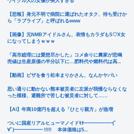
ウイグル人の女優が美人すぎる
【悲報】身元不明で病院に運ばれたオタク、待ち受けか
ら「ラブライブ」と呼ばれるwww
【画像】元NMBアイドルさん、表情もカラダもS♡X女
になってしまうｗｗｗ
「高市総理には愛想尽かした」コメ余りに農家が悲鳴
売値は生産原価の半分以下に…肥料代や燃料代は高...
【動画】ピザを食う松本まりかさん、なんかヤバい
思い通りに動かない熊本被災者に左派が我慢ならなくな
った模様、避難所で苦しむ被災者に対して……
【AI】年商10億円を超える「ひとり親方」が急増
ついに国産リアルヒューマノイドｷﾀ━━━━━━(ﾟ
∀ﾟ)━━━━━━ !!!!! 本体価格は5...