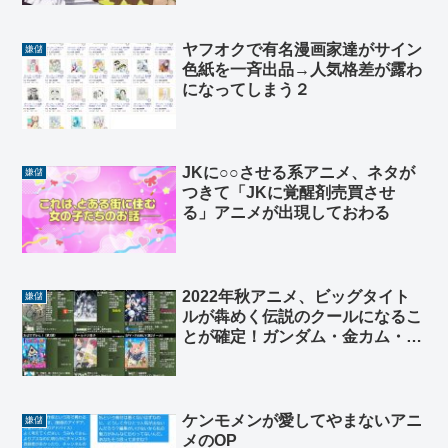
ヤフオクで有名漫画家達がサイン
嫌儲
色紙を一斉出品→人気格差が露わ
になってしまう２
JKに○○させる系アニメ、ネタが
嫌儲
つきて「JKに覚醒剤売買させ
る」アニメが出現しておわる
2022年秋アニメ、ビッグタイト
嫌儲
ルが犇めく伝説のクールになるこ
とが確定！ガンダム・金カム・う
る星・鰤・SPY・チェンソ・でじ
こ・ぼちざ
ケンモメンが愛してやまないアニ
嫌儲
メのOP