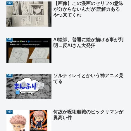
【画像】この漫画のセリフの意味
VIP
が分からないんだが 読解力ある
やつ来てくれ
AI絵師、普通に絵が描ける事が判
VIP
明→反AIさん大発狂
ソルティレイとかいう神アニメ見
VIP
てる
何故か呪術廻戦のビックリマンが
VIP
糞高い件