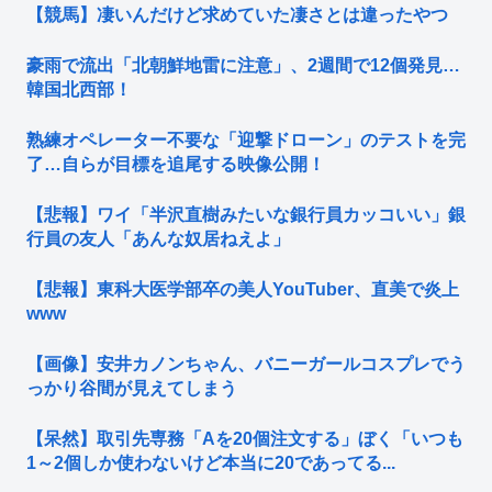
【競馬】凄いんだけど求めていた凄さとは違ったやつ
豪雨で流出「北朝鮮地雷に注意」、2週間で12個発見…
韓国北西部！
熟練オペレーター不要な「迎撃ドローン」のテストを完
了…自らが目標を追尾する映像公開！
【悲報】ワイ「半沢直樹みたいな銀行員カッコいい」銀
行員の友人「あんな奴居ねえよ」
【悲報】東科大医学部卒の美人YouTuber、直美で炎上
www
【画像】安井カノンちゃん、バニーガールコスプレでう
っかり谷間が見えてしまう
【呆然】取引先専務「Aを20個注文する」ぼく「いつも
1～2個しか使わないけど本当に20であってる...