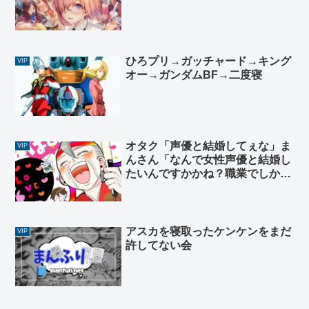
ひろプリ→ガッチャード→キング
VIP
オー→ガンダムBF→二度寝
オタク「声優と結婚してぇな」ま
VIP
んさん「なんで女性声優と結婚し
たいんですかかね？職業でしか見
てないのかな？笑」
アスカを寝取ったケンケンをまだ
VIP
許してない会