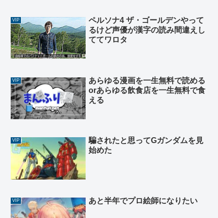
ペルソナ4 ザ・ゴールデンやって
VIP
るけど声優が漢字の読み間違えし
ててワロタ
あらゆる漫画を一生無料で読める
VIP
orあらゆる飲食店を一生無料で食
える
騙されたと思ってGガンダムを見
VIP
始めた
あと半年でプロ絵師になりたい
VIP