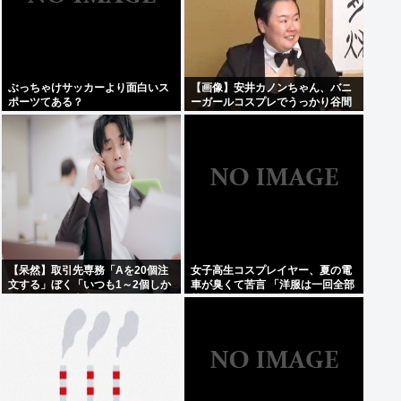
ぶっちゃけサッカーより面白いス
【画像】安井カノンちゃん、バニ
ポーツてある？
ーガールコスプレでうっかり谷間
が見えてしまう
【呆然】取引先専務「Aを20個注
女子高生コスプレイヤー、夏の電
文する」ぼく「いつも1～2個しか
車が臭くて苦言 「洋服は一回全部
使わないけど本当に20であって
熱湯につけよう！洗濯機はキッチ
る？」取専「あってる」⇒結果！
ンハイター薄めた水で一回まわそ
う！」