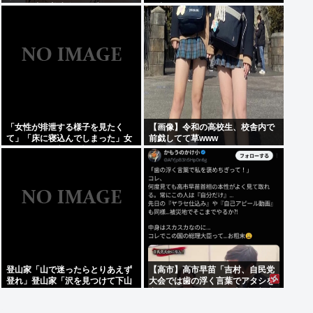
気の22歳の美少女が可愛すぎる
を出してしまうwww
「女性が排泄する様子を見たく
【画像】令和の高校生、校舎内で
て」「床に寝込んでしまった」女
前戯してて草www
子トイレに侵入した疑いで男を現
行犯逮捕
登山家「山で迷ったらとりあえず
【高市】高市早苗「吉村、自民党
登れ」登山家「沢を見つけて下山
大会では歯の浮く言葉でアタシを
しろ」←これ結局どっちが正解な
褒めちぎりなさい！」大阪維新吉
の？
村「ハハ…」