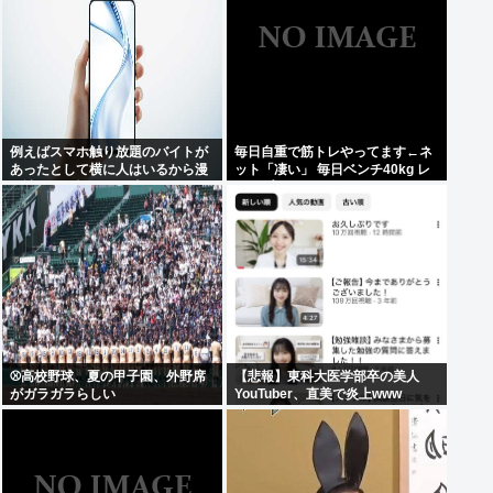
例えばスマホ触り放題のバイトが
毎日自重で筋トレやってます←ネ
あったとして横に人はいるから漫
ット「凄い」 毎日ベンチ40kg レ
画読むのは憚られる時って何すれ
ッグプレス40kgやってます←ネッ
ばいいの？
ト「笑」
⚾高校野球、夏の甲子園、外野席
【悲報】東科大医学部卒の美人
がガラガラらしい
YouTuber、直美で炎上www