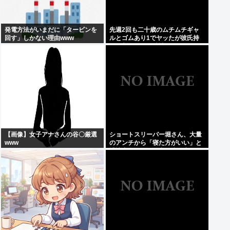
発電方法がいまだに「タービンを
先週2回も二十歳のムチムチギャ
回す」しかない理由www
ルとゴムあり1でヤッたが彼氏持
ちと判明して脳破壊されとる
【画像】女子アナさんの谷〇厳選
ショートスリーパー堀さん、大量
www
のアンチから「寝た方がいい」と
誹謗中傷され配信中に泣き出して
しまう