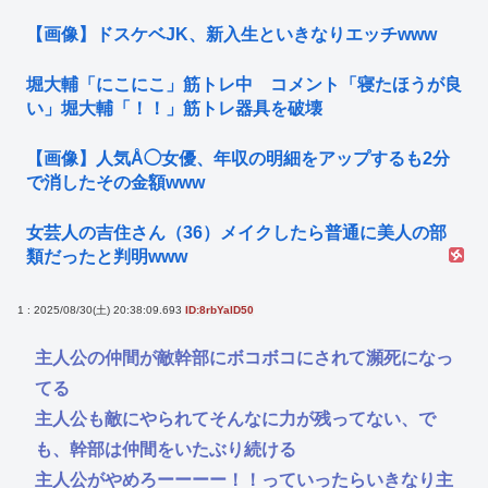
【画像】ドスケベJK、新入生といきなりエッチwww
堀大輔「にこにこ」筋トレ中 コメント「寝たほうが良
い」堀大輔「！！」筋トレ器具を破壊
【画像】人気Å◯女優、年収の明細をアップするも2分
で消したその金額www
女芸人の吉住さん（36）メイクしたら普通に美人の部
類だったと判明www
1 : 2025/08/30(土) 20:38:09.693
ID:8rbYalD50
主人公の仲間が敵幹部にボコボコにされて瀕死になっ
てる
主人公も敵にやられてそんなに力が残ってない、で
も、幹部は仲間をいたぶり続ける
主人公がやめろーーーー！！っていったらいきなり主