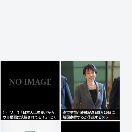
(ヽ゜ん゜)「日本人は馬鹿だから
高市早苗が終戦記念日8月15日に
ウヨ動画に洗脳されてる！」 ぼく
靖国参拝するか予想するスレ
「じゃあサヨ動画で逆に洗脳すれ
ばええやん」 (ヽ´ん`)「…」