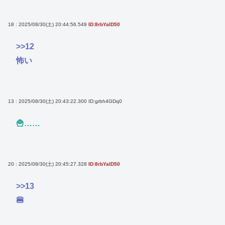
18 : 2025/08/30(土) 20:44:56.549
ID:8rbYalD50
>>12
怖い
13 : 2025/08/30(土) 20:43:22.300
ID:grbh4GDq0
🍟……
20 : 2025/08/30(土) 20:45:27.328
ID:8rbYalD50
>>13
🍔