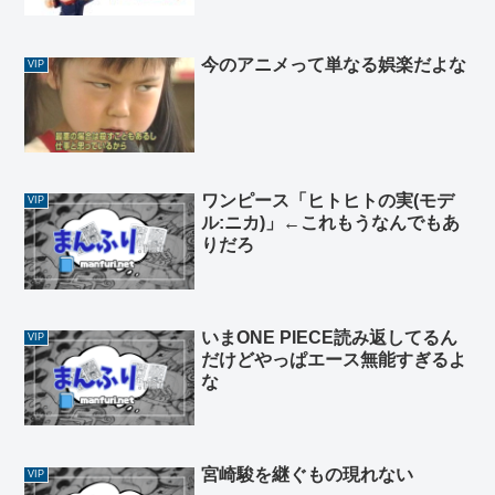
今のアニメって単なる娯楽だよな
VIP
ワンピース「ヒトヒトの実(モデ
VIP
ル:ニカ)」←これもうなんでもあ
りだろ
いまONE PIECE読み返してるん
VIP
だけどやっぱエース無能すぎるよ
な
宮崎駿を継ぐもの現れない
VIP