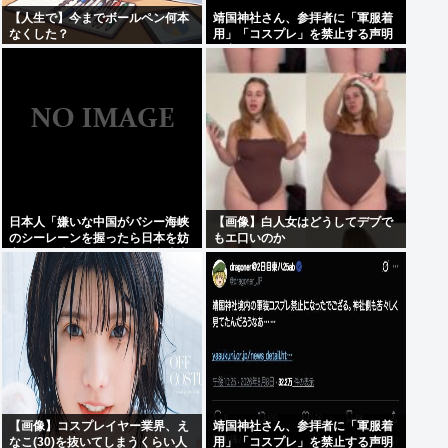
【人生で】今までボールペン何本
靖国神社さん、参拝者に「軍服着
なくした？
用」「コスプレ」を禁止する声明
を出してしまうwww
日本人「嫌いな中国がバシー海峡
【画像】白人女はどうしてデブで
のシーレーンを握ったら日本を妨
もエ口いのか
害するに違いない、だから台湾支
援だムキー」つまりそういうこと
でしょ
【画像】コスプレイヤー業界、え
靖国神社さん、参拝者に「軍服着
なこ(30)を抜いてしまうくらい人
用」「コスプレ」を禁止する声明