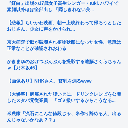
『紅白』出場の17歳女子高生シンガー・tuki. ハワイで
素顔以外ほぼ全部出し 「隠しきれない美...
【悲報】ちいかわ映画、朝一上映終わって帰ろうとした
おじさん、少女に声をかけられ…
京大病院で脳が破壊され植物状態になった女性、意識は
正常なことが確認されおわる
かきまゆのおけつぶんぶんを撮影する遠藤さくらちゃん
ｗ【乃木坂46】
【画像あり】NHKさん、貧乳を煽るwww
【大惨事】解雇された腹いせに、ドリンクレシピを公開
したスタバ元従業員 「ゴミ扱いするからこうなる...
米農家「流石にこんな値段じゃ、米作り辞める人、出る
んじゃないかなあ？？」