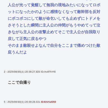
人公が光って覚醒して無我の境地みたいになってロボ
ットになったかのように感情なくなって敵幹部を反対
にボコボコにして敵が命乞いしても止めずにトドメを
さそうとした瞬間に主人公の仲間がもうやめてって泣
きながら主人公の攻撃止めてそこで主人公が自我取り
戻して正気に戻るやつ
そのまま敵殺せよなんで自分をここまで痛めつけた敵
庇うんだよ
2 : 2025/08/30(土) 20:38:27.920
ID:/hv8ThYf0
ここで自撮り
5 : 2025/08/30(土) 20:39:28.031
ID:8rbYalD50