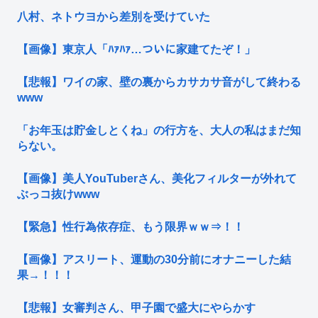
八村、ネトウヨから差別を受けていた
【画像】東京人「ﾊｧﾊｧ…ついに家建てたぞ！」
【悲報】ワイの家、壁の裏からカサカサ音がして終わる
www
「お年玉は貯金しとくね」の行方を、大人の私はまだ知
らない。
【画像】美人YouTuberさん、美化フィルターが外れて
ぶっコ抜けwww
【緊急】性行為依存症、もう限界ｗｗ⇒！！
【画像】アスリート、運動の30分前にオナニーした結
果→！！！
【悲報】女審判さん、甲子園で盛大にやらかす