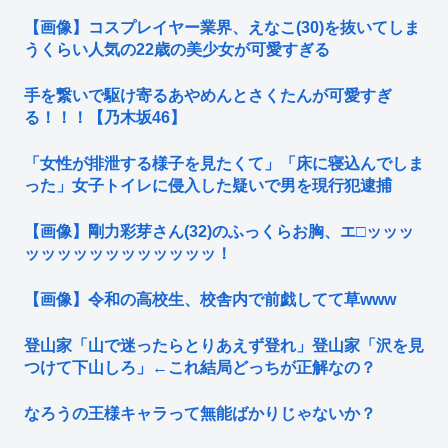
【画像】コスプレイヤー業界、えなこ(30)を抜いてしま
うくらい人気の22歳の美少女が可愛すぎる
手を繋いで駆け寄るあやめんとさくたんが可愛すぎ
る！！！【乃木坂46】
「女性が排泄する様子を見たくて」「床に寝込んでしま
った」女子トイレに侵入した疑いで男を現行犯逮捕
【画像】剛力彩芽さん(32)のふっくらお胸、エ□ッッッ
ッッッッッッッッッッッッ！
【画像】令和の高校生、校舎内で前戯してて草www
登山家「山で迷ったらとりあえず登れ」登山家「沢を見
つけて下山しろ」←これ結局どっちが正解なの？
なろうの王様キャラって無能ばかりじゃないか？