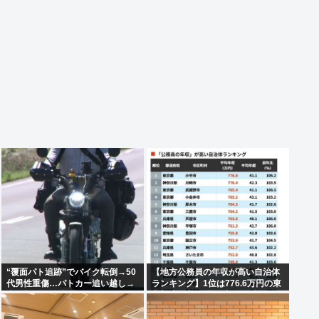
“覆面パト追跡”でバイク転倒→50
【地方公務員の年収が高い自治体
代男性重傷…パトカー追い越し→
ランキング】1位は776.6万円の東
赤色灯つけた後まもなく転倒
京都小平市 (平均年齢41.1歳）、2
位は神奈川県川崎市の776.4万
円、3位は東京都武蔵野市の765.4