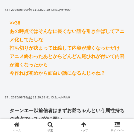
44 : 2025/08/29(金) 11:23:29.10
ID:tEQVf+Mz0
>>36
あの時点ではそんなに長くない話を引き伸ばしてアニ
メ化してたしな
打ち切りが決まって圧縮して内容が濃くなっただけ
アニメ終わったあとからどんどん尾ひれが付いて内容
が濃くなったから
今作れば初めから面白い話になるんじゃね？
37 : 2025/08/29(金) 11:20:38.81
ID:2pyvHRrb0
ターンエー以前信者はまずお爺ちゃんという属性持ち
の時点でレスバ的に弱い
ホーム
検索
トップ
サイドバー