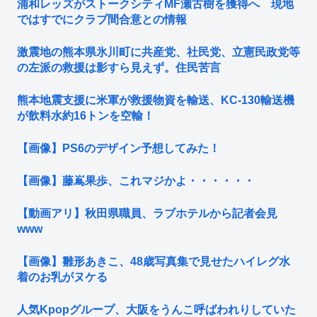
浦和レッズがストークシティMF瀬古樹を獲得へ 現地
ではすでにクラブ間合意との情報
激震地の熊本県氷川町に共産党、社民党、立憲民政党等
の左派の救援は影すら見えず。住民苦言
熊本地震支援に米軍が救援物資を輸送、KC-130輸送機
が飲料水約16トンを空輸！
【画像】PS6のデザイン予想してみた！
【画像】藤嶌果歩、これマジかよ・・・・・・
【動画アリ】秋田県職員、ラブホテルから記者会見
www
【画像】雛形あきこ、48歳写真集で見せたハイレグ水
着のお乳がヌケる
人気Kpopグループ、大阪をうんこ呼ばわれりしていた