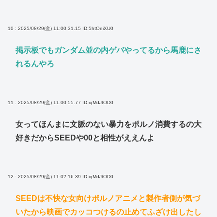
10 : 2025/08/29(金) 11:00:31.15
ID:5htOeiXU0
掲示板でもガンダム並の内ゲバやってるから馬鹿にさ
れるんやろ
11 : 2025/08/29(金) 11:00:55.77
ID:iqMdJtOD0
女ってほんまに文脈のない暴力をポルノ消費するの大
好きだからSEEDや00と相性がええんよ
12 : 2025/08/29(金) 11:02:16.39
ID:iqMdJtOD0
SEEDは不快な女向けポルノアニメと製作者側が気づ
いたから映画でカッコつけるの止めてふざけ出したし