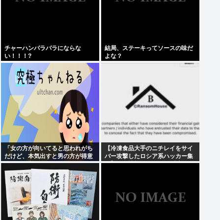
チャーハンパラパラにならな
結局、ステーキってソースの味だ
い！！！?
よな？
「女の方が向いてると思われがち
【冷凍食品大手のニチレイをサイ
だけど、本気出すと男の方が得意
バー攻撃したロシア系ハッカー集
なこと」挙げてけ
団】個人情報など20万件以上のフ
ァイルを公開