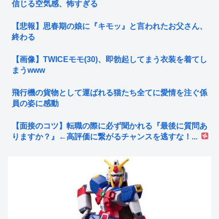
信じる空気感、怖すぎる
【悲報】思春期の娘に『キモッ』と言われたお父さん、
終わる
【画像】TWICEモモ(30)、即勃起してまう衣装を着てし
まうwww
飛行機の貨物として運ばれる猫たち全てに愛情を注ぐ係
員の姿に感動
【面接のコツ】転職の際に必ず聞かれる『最後に質問あ
りますか？』←高評価に繋がるチャンスを逃すな！...