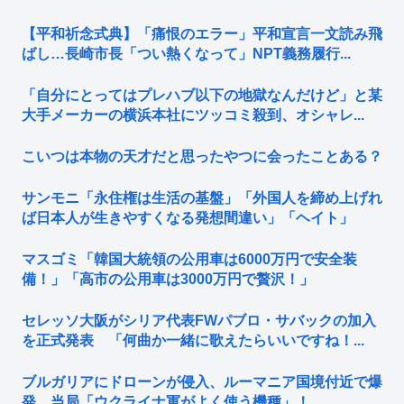
【平和祈念式典】「痛恨のエラー」平和宣言一文読み飛
ばし…長崎市長「つい熱くなって」NPT義務履行...
「自分にとってはプレハブ以下の地獄なんだけど」と某
大手メーカーの横浜本社にツッコミ殺到、オシャレ...
こいつは本物の天才だと思ったやつに会ったことある？
サンモニ「永住権は生活の基盤」「外国人を締め上げれ
ば日本人が生きやすくなる発想間違い」「ヘイト」
マスゴミ「韓国大統領の公用車は6000万円で安全装
備！」「高市の公用車は3000万円で贅沢！」
セレッソ大阪がシリア代表FWパブロ・サバックの加入
を正式発表 「何曲か一緒に歌えたらいいですね！...
ブルガリアにドローンが侵入、ルーマニア国境付近で爆
発…当局「ウクライナ軍がよく使う機種」！