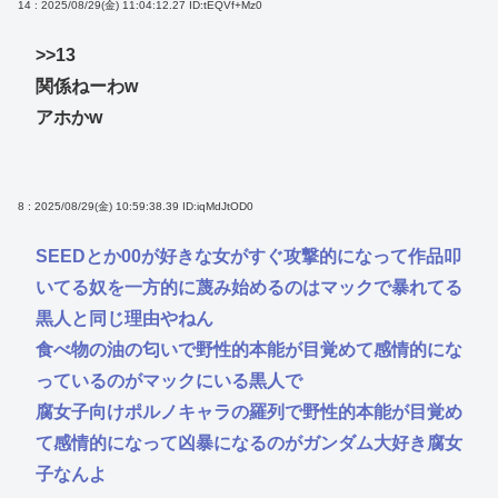
14 : 2025/08/29(金) 11:04:12.27
ID:tEQVf+Mz0
>>13
関係ねーわw
アホかw
8 : 2025/08/29(金) 10:59:38.39
ID:iqMdJtOD0
SEEDとか00が好きな女がすぐ攻撃的になって作品叩
いてる奴を一方的に蔑み始めるのはマックで暴れてる
黒人と同じ理由やねん
食べ物の油の匂いで野性的本能が目覚めて感情的にな
っているのがマックにいる黒人で
腐女子向けポルノキャラの羅列で野性的本能が目覚め
て感情的になって凶暴になるのがガンダム大好き腐女
子なんよ