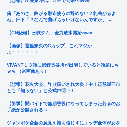
【悲報】AI失業時代、ガチで到来へwww
俺「あのさ、曲がる財布使うの辞めない？札曲がるよ
ね」部下「？なんで曲げちゃいけないんですか」 ←...
【CN悲報】三峡ダム、全力放水開始www
【画像】冨里奈央のGカップ、これマジか
よ・・・・・・
VIVANT１３話に錦鯉長谷川が出演していると話題にｗ
ｗｗ （※画像あり）
【悲報】花火大会、詐欺扱いされ大炎上中！琵琶湖三市
とも「知らない」と公式声明⇒！
【衝撃】闇バイトで無期懲役になってしまった若者のお
手紙が公開される⇒
ジャンポケ斎藤の意見を誰も信じずにエッヂ全体が女を