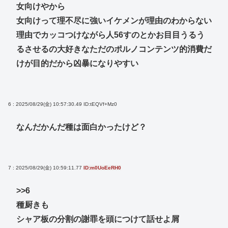
女向けやから
女向けって理不尽に強いイケメンが理由のわからない
理由でカッコつけながら人56すのとかお目目うるう
るさせるの大好きなただのポルノコンテンツ的消費だ
けが目的だから凶暴になりやすい
6 : 2025/08/29(金) 10:57:30.49
ID:tEQVf+Mz0
なんだかんだ種は面白かったけど？
7 : 2025/08/29(金) 10:59:11.77
ID:m0UoEeRH0
>>6
種厨きも
シャア板の分割の謝罪を頭につけて話せよ屑