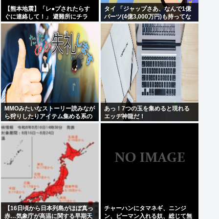
【熊本地震】「レ●プされたらす
タイ 「ジャップさあ、なんで1億
ぐに連絡して！」 避難所にチラ
バーツ(4億3,000万円)も持ってな
シ。 無料で緊急避妊薬を届けるシ
い貧乏人からも相続税を巻き上げ
ステムを実現へ
てるんだい？」
MMOみたいなストーリー読みなが
あっ！7つの玉を集めると現れる
ら狩りしたりアイテム集める系の
エッヂ神龍だ！
ゲームがやりたい
【16日頃から日本列島がほぼ真っ
チャーハンにタマネギ、ニンジ
赤…気象庁が高温に関する早期天
ン、ピーマン入れる奴、総じて無