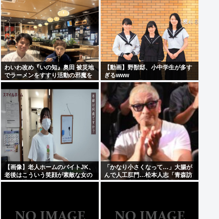
万円
わいわ改め『いの知』奥田 被災地
【動画】野獣邸、小中学生が多す
でラーメンをすすり活動の邪魔を
ぎるwww
行う
【画像】老人ホームのバイトJK、
「かなり小さくなって…」大腸が
老後はこういう笑顔が素敵な女の
んで人工肛門…松本人志「青森訪
子に介護されたいよな
問」姿に心配の声続々「脂肪のな
い感じが痛ましい」「無理せず
に」