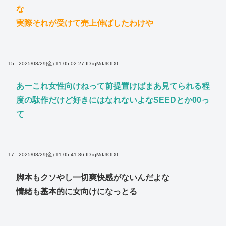
な
実際それが受けて売上伸ばしたわけや
15 : 2025/08/29(金) 11:05:02.27
ID:iqMdJtOD0
あーこれ女性向けねって前提置けばまあ見てられる程
度の駄作だけど好きにはなれないよなSEEDとか00っ
て
17 : 2025/08/29(金) 11:05:41.86
ID:iqMdJtOD0
脚本もクソやし一切爽快感がないんだよな
情緒も基本的に女向けになっとる