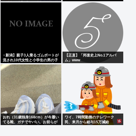
候情報発表】「この時期としては
能です
10年に1度程度しか起きないよう
な著しい高温に」
‍♀新潟】親子3人乗るゴムボートが
【正直】「邦楽史上No.1アルバ
流され10代女性と小学生の男の子
ム」www
の心肺停止。父親？は助かる【日
本海】
おれ（31歳独身168cm）が今履い
ワイ、7時間勤務のテレワーク
てる靴、ガチでヤバい。お前らが
民、来月から給与15万減給
思ってる4倍ヤバい