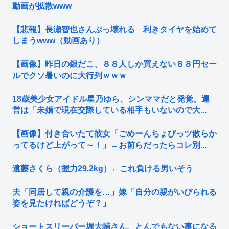
動画が拡散www
【悲報】長瀬智也さんぶっ壊れる 利きタイヤを始めて
しまうwww（動画あり）
【画像】昨日の銀だこ、８８人しか買えない８８円セー
ルでクソ暑いのに大行列ｗｗｗ
18歳美少女アイドル星乃ゆら、シンママだと発覚。運
営は「未婚で現在交際している相手もいないので大...
【画像】付き合いたて彼女「ごめーんちょびっツ散らか
ってるけど上がって～！」←お前らだったらコレ別...
遠藤さくら（握力29.2kg）←これ負ける男いそう
夫「同居して親の介護を…」嫁「自分の親がいびられる
姿を見たければどうぞ？」
ショートスリーバー堀大輔さん、とんでもない事になる