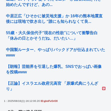
始めたんですけど、あの...
中居正広「ひそかに被災地支援」か 16年の熊本地震直
後には現地で炊き出し “誰にも知られなくて良...
55歳・大久保佳代子”現在の性欲”について衝撃告白
「休みの日とかそうだね、だいたい…」
中国製ルーター、やっぱりバックドアが仕込まれていた
www
【朗報】芸能界を引退した爆乳、SNSでおっぱい画像
を投稿www
【正論】イスラエル政府元高官 「原爆式典にうんざ
り」
1 : 2025/08/16(土) 16:12:00.20
ID:glmFvOrO0