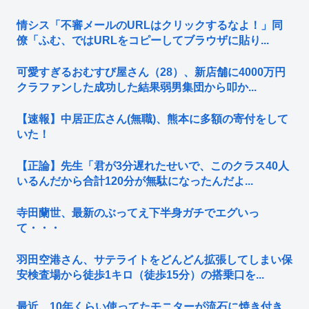
情シス「不審メールのURLはクリックするなよ！」同
僚「ふむ、ではURLをコピーしてブラウザに貼り...
可愛すぎるおむすび屋さん（28）、新店舗に4000万円
クラファンした成功した結果弱男集団から叩か...
【速報】中居正広さん(無職)、熊本に多額の寄付をして
いた！
【正論】先生「君が3分遅れたせいで、このクラス40人
いるんだから合計120分が無駄になったんだよ...
寺田蘭世、最新のぶってえ下半身ガチでエグいっ
て・・・
羽田空港さん、サテライトをどんどん拡張してしまい保
安検査場から徒歩1キロ（徒歩15分）の搭乗口を...
最近、10年くらい使ってたモニターが流石に焼き付き