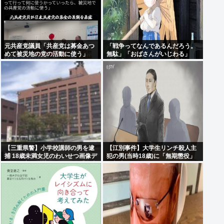
元共産党議員「共産党は募金あつ
「戦争ってなんであるんだろう。
めて被災地の党の活動に使う」
無駄」「おばさんがいじわる」
「火垂るの墓」を見た小学生 耳を
ふさぎハンカチで顔を覆う子も
【三重県警】小学校講師の男を逮
【江別事件】大学生リンチ殺人主
捕 18歳未満女児のわいせつ画像デ
犯の男(当時18歳)に「無期懲役」
ータ10点を所持 アメリカの「全米
の判決
行方不明・被児童搾取センター」
から情報提供