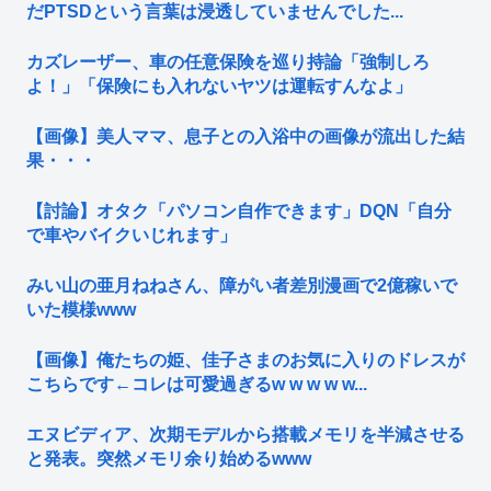
だPTSDという言葉は浸透していませんでした...
カズレーザー、車の任意保険を巡り持論「強制しろ
よ！」「保険にも入れないヤツは運転すんなよ」
【画像】美人ママ、息子との入浴中の画像が流出した結
果・・・
【討論】オタク「パソコン自作できます」DQN「自分
で車やバイクいじれます」
みい山の亜月ねねさん、障がい者差別漫画で2億稼いで
いた模様www
【画像】俺たちの姫、佳子さまのお気に入りのドレスが
こちらです←コレは可愛過ぎるw w w w w...
エヌビディア、次期モデルから搭載メモリを半減させる
と発表。突然メモリ余り始めるwww