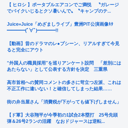
【 ヒロシ 】ポータブルエアコンでご満悦 〝ガレージ
でバイクいじるとクソ暑いんで〟〝キャンプのテ...
Juice=Juice「めざましライブ」豊洲PIT公演画像ｷﾀ
━━━━(ﾟ∀ﾟ)━━━━!!
【動画】昔のドラマのレ●プシーン、リアルすぎて今見
ると完全にアウト
“外国人の職員採用”を巡りアンケート設問 「差別には
あたらない」として公表する方針を決定 三重県
高市首相への賛同コメントの多さに苛立つ左派、これは
不正工作に違いない！と確信してしまった結果……
街の弁当屋さん「消費税が下がっても値下げしません」
【ド軍】大谷翔平が今季初の1試合2本塁打 25号先頭
弾＆26号2ランの活躍 なおドジャースは逆転...