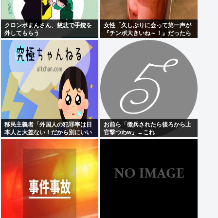
クロンボまんさん、慈悲で手錠を
女性「久しぶりに会って第一声が
外してもらう
『チンポ大きいね～！』だったら
どう思う？ おぱーい大きいねはそ
ういう事なんだよ。」
移民主義者「外国人の犯罪率は日
お前ら「徴兵されたら後ろから上
本人と大差ない！だから別にいい
官撃つわw」←これ
だろ！」←いや良くないよね