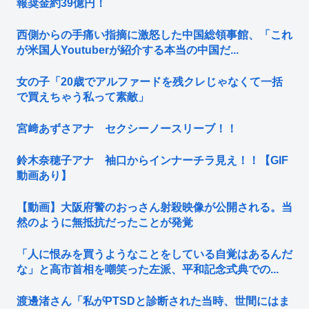
報奨金約39億円！
西側からの手痛い指摘に激怒した中国総領事館、「これ
が米国人Youtuberが紹介する本当の中国だ...
女の子「20歳でアルファードを残クレじゃなくて一括
で買えちゃう私って素敵」
宮﨑あずさアナ セクシーノースリーブ！！
鈴木奈穂子アナ 袖口からインナーチラ見え！！【GIF
動画あり】
【動画】大阪府警のおっさん射殺映像が公開される。当
然のように無抵抗だったことが発覚
「人に恨みを買うようなことをしている自覚はあるんだ
な」と高市首相を嘲笑った左派、平和記念式典での...
渡邊渚さん「私がPTSDと診断された当時、世間にはま