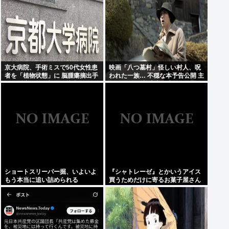
性」
京大病院、手術ミスで50代女性患
映画「八つ墓村」怪しい村人、呪
者を「植物状態」に 脳腫瘍摘出手
われた一族… 不穏な本予告公開 主
術で腫瘍の無い部位を摘出してし
題歌はB’zの松本孝弘率いるTMG
まう
ショートスリーパー掘、いよいよ
『シャトレーゼ』とかいうアイス
もう本当に追い詰められる
買うためだけに寄るお菓子屋さん
www