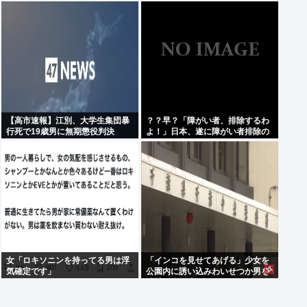
きそうなご飯
【高市速報】江別、大学生集団暴
？？早？「障がい者、排除するわ
行死で19歳男に無期懲役判決
よ！」日本、遂に障がい者排除の
為に動き出す。
女「ロキソニンを持ってる男は浮
「インコを見せてあげる」少女を
気確定です」
公園内に誘い込みわいせつか男を
逮捕。小学生2人に見せて触らせ
る