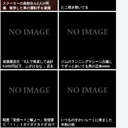
スクーターの高校生ら2人が死
たこ焼き焼いてる
傷、衝突した車の運転手を逮捕
居酒屋店主 「6人で長居して会計
ジムのランニングマシーン占拠し
5,000円以下、ふざけるな 」店主
てずっと歩いてる男の正体www
ぶちギレでネットに晒されるwww
昭恵「安倍〜？ご飯よ〜」安倍晋
いつものすかいらーくに来ました
三「！！」トダドダドタドダ 出て
＠柏@柏