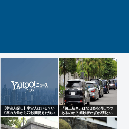
【宇宙人探し】宇宙人はいる？い
「路上駐車」はなぜ姿を消しつつ
て座の方角から72秒間捉えた強い
あるのか？ 経験者わずか2割とい
電波、50年間正体分からぬ
う衝撃!「昔は普通だった光景」が
「Wow！信号」…「合理的に考え
変わり始めた理由とは
ると、宇宙人からの信号の可能