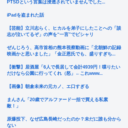
PTSDという言葉は浸透されていませんでした...
iPadを盗まれた話
【芸能】立川志らく、ヒカルを弟子にしたことへの「談
志が泣いてるぞ」の声を“一言”でピシャリ
ぜんじろう、高市首相の熊本視察動画に「北朝鮮の記録
映画かと思いました」「金正恩氏でも、盛りすぎち...
【衝撃】居酒屋「6人で長居して会計4939円！喋りたい
だけなら公園に行ってくれ（怒」←これwww...
【画像】朝倉未来の元カノ、エ口すぎる
まんさん「20歳でアルファード一括で買える私素
敵！」
原爆投下、なぜ広島長崎だったのか？未だに誰も分から
ない