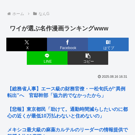
ホーム
なんG
ワイが選ぶ名作漫画ランキングwww
X
Facebook
はてブ
LINE
コピー
2025.08.16 16:31
【総務省人事】エース級の財務官僚・一松旬氏が“異例
転出”へ 官邸幹部「協力的でなかったから」
【悲報】東京都民「助けて。通勤時間減らしたいのに都
心の近くが最低10万払わないと住めないの」
メキシコ最大級の麻薬カルテルのリーダーの情報提供で