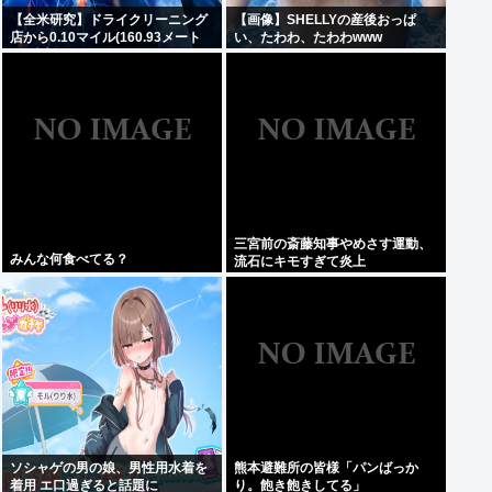
【全米研究】ドライクリーニング
【画像】SHELLYの産後おっぱ
店から0.10マイル(160.93メート
い、たわわ、たわわwww
ル)以内に住んでいる人は、4~5マ
イル離れた場所に住んでいる人に
比べて、歩行障害を伴うパーキン
ソン病になる確率が23%高い
三宮前の斎藤知事やめさす運動、
みんな何食べてる？
流石にキモすぎて炎上
ソシャゲの男の娘、男性用水着を
熊本避難所の皆様「パンばっか
着用 エ口過ぎると話題に
り。飽き飽きしてる」