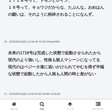
１７１８号って、ドモンとレイン、
１６号って、キョウジだからな、たぶんな。おめはん
の願いは、そのように粉砕されることになんず。
33 : 2025/08/10(日) 12:39:48.73
ID:XrSawVH90
未来の1718号は完成した状態で起動させられたから
現代のより強いし、性格も殺人マシーンになってる
現代のはベジータ達に追いかけられてやむを得ず半端
な状態で起動したから人格も人間の時と差がない
71 : 2025/08/10(日) 13:00:25.93
ID:MX+oV4o40
>>33
ホーム
検索
トップ
サイドバー