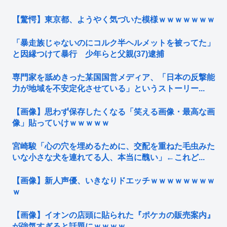
【驚愕】東京都、ようやく気づいた模様ｗｗｗｗｗｗｗ
「暴走族じゃないのにコルク半ヘルメットを被ってた」
と因縁つけて暴行 少年らと父親(37)逮捕
専門家を舐めきった某国国営メディア、「日本の反撃能
力が地域を不安定化させている」というストーリー...
【画像】思わず保存したくなる「笑える画像・最高な画
像」貼っていけｗｗｗｗｗ
宮崎駿「心の穴を埋めるために、交配を重ねた毛虫みた
いな小さな犬を連れてる人、本当に醜い」←これど...
【画像】新人声優、いきなりドエッチｗｗｗｗｗｗｗｗ
ｗ
【画像】イオンの店頭に貼られた『ポケカの販売案内』
が強気すぎると話題にｗｗｗｗ