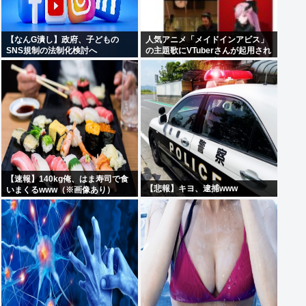
【なんG潰し】政府、子どもの
人気アニメ「メイドインアビス」
SNS規制の法制化検討へ
の主題歌にVTuberさんが起用され
てまたまたまた炎上、もう何回目
だよ…
【速報】140kg俺、はま寿司で食
【悲報】キヨ、逮捕www
いまくるwww（※画像あり）