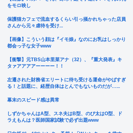
をモロ映し
保護猫カフェで流血するくらい引っ掻かれちゃった店員
さんから元々虐待を受け...
【画像】こういう顔は『イモ娘』なのにお乳はしっかり
都会っ子な女子www
【衝撃】元TBS山本里菜アナ（32）、『重大発表』キ
タァアアアアーーーー！！
左遷された財務省エリートに待ち受ける運命がやばすぎ
る！と話題に、経歴自体はとんでもないものだが…...
幕末のスピード感は異常
しずかちゃんはA型、スネ夫はB型、のび太はO型、ド
ラえもんは？医師国家試験で必ず出題www