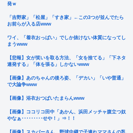
発ｗ
「吉野家」「松屋」「すき家」←この3つが並んでたら
お前らが入る店www
ワイ、「着衣おっばい」でしか抜けない体質になってし
まうwww
【悲報】女が笑いを取る方法、「女を捨てる」「下ネタ
連発する」「体を張る」しかないwww
【画像】あのちゃんの後ろ姿、「デカい」「いや普通」
で大論争www
【画像】浴衣おつぱいたまらんwww
【画像】ココリコ田中「あかん、浜田メッチャ腹立つ奴
やなぁ･････････せや！」⇒！！
【画像】スカパーさん、野球中継で子連れママさんの乳