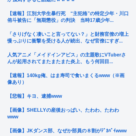
【速報】江別大学生暴行死 “主犯格”の特定少年・川口
侑斗被告に「無期懲役」の判決 当時17歳少年...
「さりげなく凄いこと言ってない？」と財務官僚の増上
慢っぷりに衝撃を受ける人が続出、なぜ官僚にすぎ...
人気アニメ「メイドインアビス」の主題歌にVTuberさ
んが起用されてまたまたまた炎上、もう何回目...
【速報】140kg俺、はま寿司で食いまくるwww（※画
像あり）
【悲報】キヨ、逮捕www
【画像】SHELLYの産後おっぱい、たわわ、たわわ
www
【画像】JKダンス部、なぜか部員の８割がﾃﾞｶﾊﾟｲwww