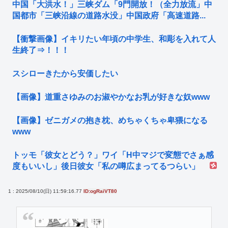
中国「大洪水！」三峡ダム「9門開放！（全力放流」中
国都市「三峡沿線の道路水没」中国政府「高速道路...
【衝撃画像】イキリたい年頃の中学生、和彫を入れて人
生終了⇒！！！
スシローきたから安価したい
【画像】道重さゆみのお淑やかなお乳が好きな奴www
【画像】ゼニガメの抱き枕、めちゃくちゃ卑猥になる
www
トッモ「彼女とどう？」ワイ「H中マジで変態でさぁ感
度もいいし」後日彼女「私の噂広まってるつらい」
1 : 2025/08/10(日) 11:59:16.77
ID:ogRaiVT80