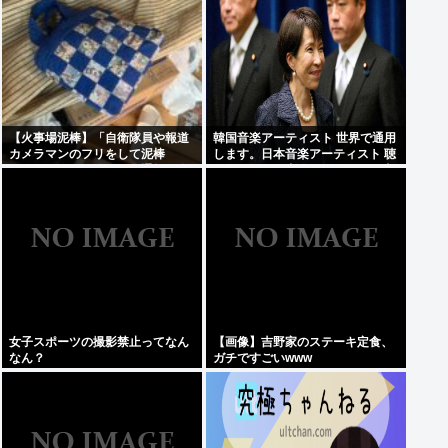
【火事場泥棒】「自衛隊員や報道
韓国音楽アーティスト 世界で通用
カメラマンのフリをして泥棒
します。日本音楽アーティスト 聴
を…」 500万円分の預金通帳を盗
かれてるの国内だけです。この違
まれた高齢女性が明かす被害 「外
いは一体何なの？
出が怖くなり、避難所にも行けな
い」
女子スポーツの撮影禁止ってなん
【画像】吉野家のステーキ定食、
なん？
ガチですごいwww