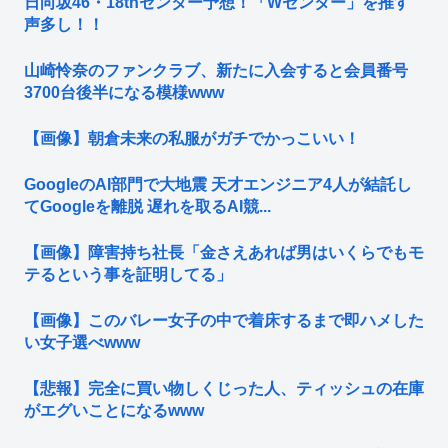
日向坂46・18thセンター予想！「Wセンター」を推す
声多し！！
山崎怜奈のファンクラブ、新たに入会すると会員番号
3700台後半になる模様www
【画像】朝倉未来の私服がガチでかっこいい！
GoogleのAI部門で大地震 天才エンジニア4人が結託し
てGoogleを離脱 遅れを取るAI競...
【画像】障害持ち社長「金さえあれば男はいくらでもモ
テるという事を証明してる」
【画像】このバレー女子の中で着床するまで即ハメした
い女子選べwww
【悲報】完全に買い物しくじった人、ティッシュの在庫
がエグいことになるwww