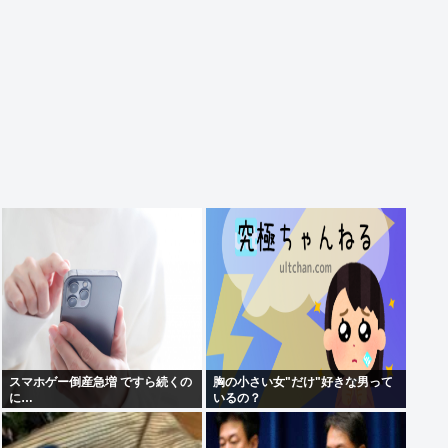
スマホゲー倒産急増 ですら続くの
胸の小さい女"だけ"好きな男って
に…
いるの？