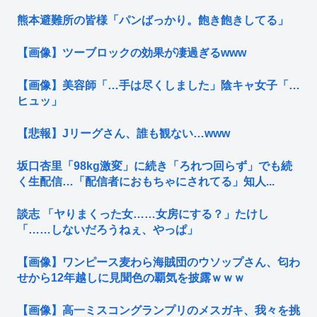
熊本避難所の皆様「パンばっかり。飽き飽きしてる」
【画像】ツーブロックの効果が凄過ぎるwww
【画像】美容師「…手は尽くしました」陰キャ女子「…
ヒュッ」
【悲報】Jリーグさん、誰も観ない…www
坂口杏里「98kg激変」に続き「ろれつ回らず」でも続
く生配信…「配信者におもちゃにされてる」知人...
談志 「ヤりまくった女……女房にする？」たけし
「……しないだろうねぇ、やっぱ」
【画像】ワンピース麦わら海賊団のウソップさん、匂わ
せから12年越しに見聞色の覇気を披露ｗｗｗ
【画像】高一ミスコングランプリのメスガキ、我々を挑