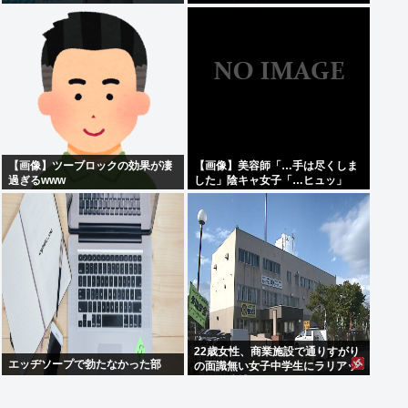
【画像】ツーブロックの効果が凄
【画像】美容師「…手は尽くしま
過ぎるwww
した」陰キャ女子「…ヒュッ」
22歳女性、商業施設で通りすがり
エッヂソープで勃たなかった部
の面識無い女子中学生にラリアッ
トして逮捕される