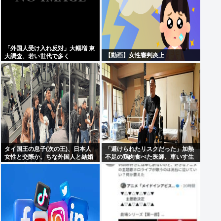
「外国人受け入れ反対」大幅増 東
【動画】女性審判炎上
大調査、若い世代で多く
タイ国王の息子(次の王)、日本人
「避けられたリスクだった」加熱
女性と交際か。ちな外国人と結婚
不足の鶏肉食べた医師、車いす生
すれば継承権剥奪
活に