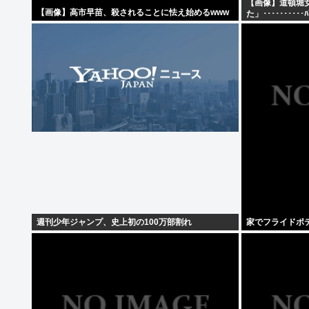
【画像】道頓堀
【画像】高市早苗、殺されることに怯え始めるwww
た」･･････････
週刊少年ジャンプ、史上初の100万部割れ
家でフライドポ