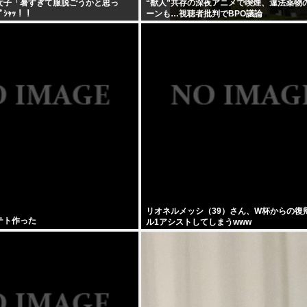
女子「暑すぎて服脱ごうかと思っ
“獣人”共存の深夜アニメで喫煙、違法薬物
ﾊﾟｼｬｯ！！
ーンも…視聴者批判でBPO議論
リオネルメッシ（39）さん、W杯からの復
テト作った
ル1アシストしてしまうwww