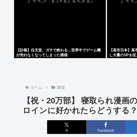
【訃報】任天堂、ガチで終わる…世界中でゲーム機
【高市日本】高
が売れなくなってしまった模様
し大量のSPを
ホーム
嫌儲
【祝・20万部】 寝取られ漫
ロインに好かれたらどうする
X
Facebook