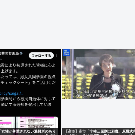
「女性が尊重されない避難所のあり
【高市】高市「非核三原則は邪魔」原爆式