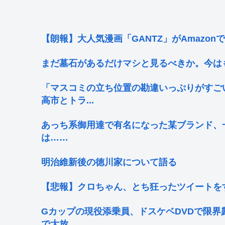
【朗報】大人気漫画「GANTZ」がAmazon
まだ墓石があるだけマシと見るべきか。今は
「マスコミの立ち位置の勘違いっぷりがすご
高市とトラ...
あっち系御用達で有名になった某ブランド、
は……
明治維新後の徳川家について語る
【悲報】クロちゃん、とち狂ったツイートを
Gカップの現役添乗員、ドスケベDVDで限界
で大放...