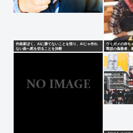
作曲家ぼく、AIに勝てないことを悟り、AIじゃ作れ
ウミガメの赤ち
ない曲へ舵を切ることを決断
愛誤の偽善者、