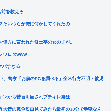
の名前を教えろ！
？そいつらが俺に何かしてくれたの
偉方に言われた修士卒の女の子が...
ソワロタwww
ヤバすぎる
い」警察「お前のPCを調べる」全米行方不明・被児
ァンから苦言を呈されブチギレ発狂…
う大昔の戦争映画見てみたら最初の30分で地獄なん