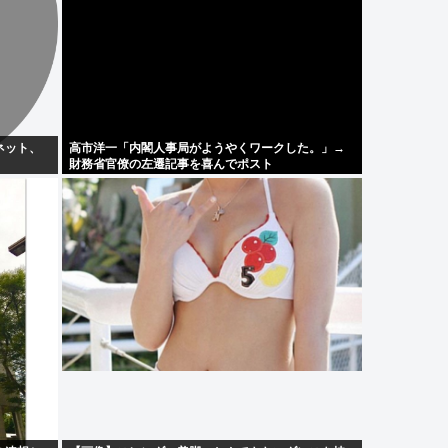
ネット、
高市洋一「内閣人事局がようやくワークした。」→
財務省官僚の左遷記事を喜んでポスト