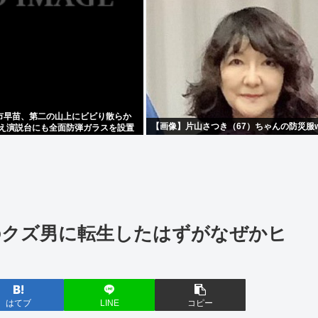
市早苗、第二の山上にビビり散らか
【画像】片山さつき（67）ちゃんの防災服w
従え演説台にも全面防弾ガラスを設置
画のクズ男に転生したはずがなぜかヒ
？
はてブ
LINE
コピー