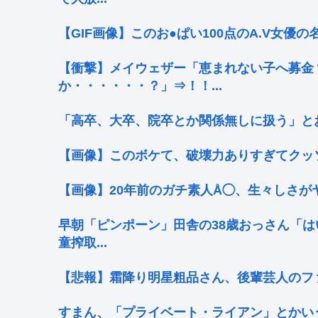
【GIF画像】このお●ぱい100点のA.V女優
【衝撃】メイウェザー「恵まれない子へ募金
か・・・・・・？」⇒！！...
「高卒、大卒、院卒とか関係無しに扱う」とお
【画像】このボケて、破壊力ありすぎてクッ
【画像】20年前のガチ素人Å◯、生々しさが
早朝「ピンポーン」田舎の38歳おっさん「は
童搾取...
【悲報】霜降り明星粗品さん、後輩芸人のフ
すまん、「プライベート・ライアン」とかい