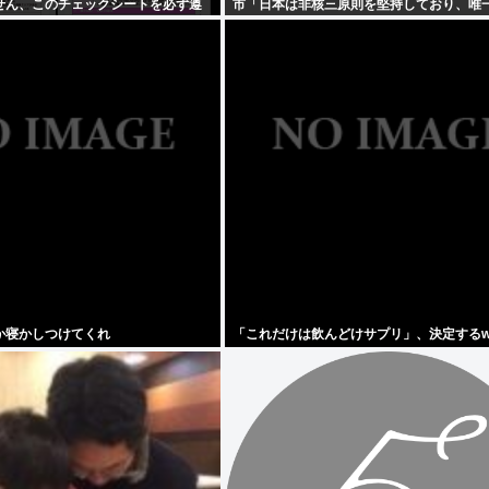
せん、このチェックシートを必ず遵
市「日本は非核三原則を堅持しており、唯
」
国として…」お目々パチパチッ
か寝かしつけてくれ
「これだけは飲んどけサプリ」、決定するw