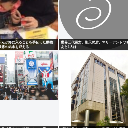
ゃんが海に入ることを手伝った動物
世界三代悪女、則天武后、マリーアントワ
最悪の結末を迎える
あと1人は