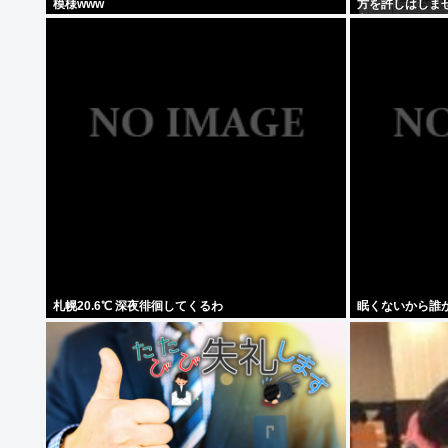
模様www
方を許しはしま
守してください
札幌20.6℃ 深夜徘徊してくるわ
眠くないから誰