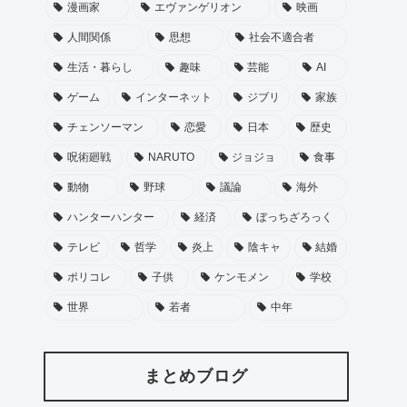
漫画家
エヴァンゲリオン
映画
人間関係
思想
社会不適合者
生活・暮らし
趣味
芸能
AI
ゲーム
インターネット
ジブリ
家族
チェンソーマン
恋愛
日本
歴史
呪術廻戦
NARUTO
ジョジョ
食事
動物
野球
議論
海外
ハンターハンター
経済
ぼっちざろっく
テレビ
哲学
炎上
陰キャ
結婚
ポリコレ
子供
ケンモメン
学校
世界
若者
中年
まとめブログ