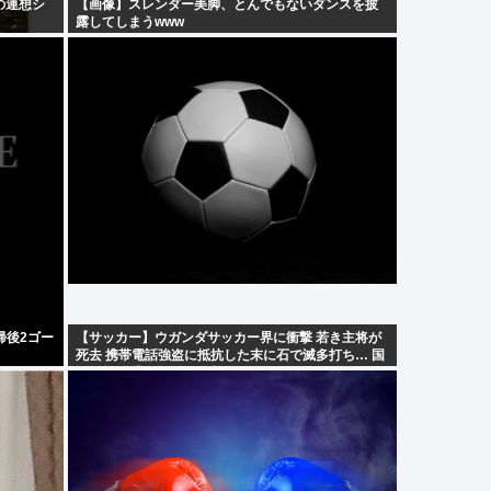
の連想シ
【画像】スレンダー美脚、とんでもないダンスを披
露してしまうwww
帰後2ゴー
【サッカー】ウガンダサッカー界に衝撃 若き主将が
死去 携帯電話強盗に抵抗した末に石で滅多打ち… 国
民が怒り「リーダーを失った」