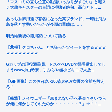
「マスコミの立ち位置の勘違いっぷりがすごい」と報ス
テ大越キャスターの台詞に視聴者絶句、高市とトラ...
あっち系御用達で有名になった某ブランド、一時は飛ぶ
鳥を落とす勢いだったが今期の業績は……
明治維新後の徳川家について語る
【悲報】クロちゃん、とち狂ったツイートをするｗｗｗ
ｗｗｗｗｗｗｗｗ
Gカップの現役添乗員、ドスケベDVDで限界露出してし
まうwww小山玲奈、手ぶらや極小ビキニで大放...
【GIF画像】このお●ぱい100点のA.V女優の名前を教え
ろ！
【衝撃】メイウェザー「恵まれない子へ募金？そいつら
が俺に何かしてくれたのか・・・・・・？」⇒！！...