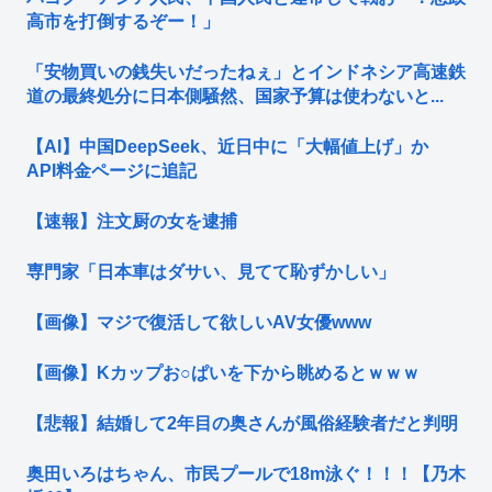
高市を打倒するぞー！」
「安物買いの銭失いだったねぇ」とインドネシア高速鉄
道の最終処分に日本側騒然、国家予算は使わないと...
【AI】中国DeepSeek、近日中に「大幅値上げ」か
API料金ページに追記
【速報】注文厨の女を逮捕
専門家「日本車はダサい、見てて恥ずかしい」
【画像】マジで復活して欲しいAV女優www
【画像】Kカップお○ぱいを下から眺めるとｗｗｗ
【悲報】結婚して2年目の奥さんが風俗経験者だと判明
奥田いろはちゃん、市民プールで18m泳ぐ！！！【乃木