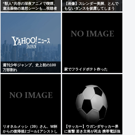
“獣人”共存の深夜アニメで喫煙、
【画像】スレンダー美脚、とんで
違法薬物の連想シーンも…視聴者
もないダンスを披露してしまう
批判でBPO議論
www
週刊少年ジャンプ、史上初の100
家でフライドポテト作った
万部割れ
リオネルメッシ（39）さん、W杯
【サッカー】ウガンダサッカー界
からの復帰後2ゴール1アシストし
に衝撃 若き主将が死去 携帯電話強