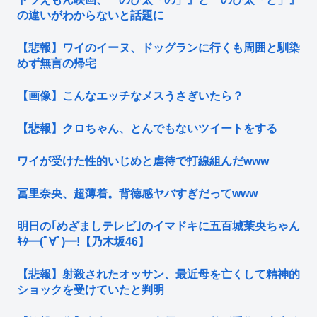
の違いがわからないと話題に
【悲報】ワイのイーヌ、ドッグランに行くも周囲と馴染
めず無言の帰宅
【画像】こんなエッチなメスうさぎいたら？
【悲報】クロちゃん、とんでもないツイートをする
ワイが受けた性的いじめと虐待で打線組んだwww
冨里奈央、超薄着。背徳感ヤバすぎだってwww
明日の｢めざましテレビ｣のイマドキに五百城茉央ちゃん
ｷﾀ━(ﾟ∀ﾟ)━!【乃木坂46】
【悲報】射殺されたオッサン、最近母を亡くして精神的
ショックを受けていたと判明