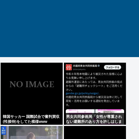
韓国サッカー 国際試合で審判買収
男女共同参画局「女性が尊重され
(性接待)をしてた模様www
ない避難所のあり方を許しはしま
せん、このチェックシートを必ず
遵守してください」