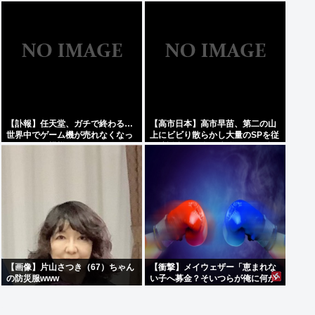
てしまうwww
盗に抵抗した末に石で滅多打ち…
国民が怒り「リーダーを失った」
【訃報】任天堂、ガチで終わる…
【高市日本】高市早苗、第二の山
世界中でゲーム機が売れなくなっ
上にビビり散らかし大量のSPを従
てしまった模様
え演説台にも全面防弾ガラスを設
置
【画像】片山さつき（67）ちゃん
【衝撃】メイウェザー「恵まれな
の防災服www
い子へ募金？そいつらが俺に何か
してくれたのか・・・・・・？」
⇒！！！