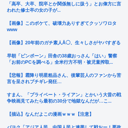
「高卒、大卒、院卒とか関係無しに扱う」とお偉方に言
われた修士卒の女の子が...
【画像】このボケて、破壊力ありすぎてクッソワロタ
www
【画像】20年前のガチ素人Å◯、生々しさがヤバすぎる
早朝「ピンポーン」田舎の38歳おっさん「はい」警察
「お前のPCを調べる」全米行方不明・被児童搾取...
【悲報】霜降り明星粗品さん、後輩芸人のファンから苦
言を呈されブチギレ発狂…
すまん、「プライベート・ライアン」とかいう大昔の戦
争映画見てみたら最初の30分で地獄なんだが…こ...
【描込】なんだよこの漫画ｗｗｗ【注意】
パヨク「アジア人民、中国人民と連帯して戦おー！悪政