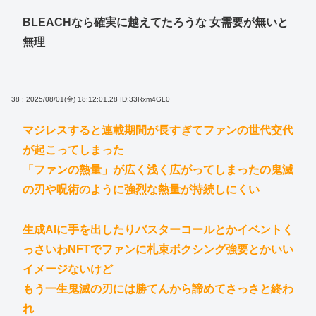
BLEACHなら確実に越えてたろうな 女需要が無いと
無理
38 : 2025/08/01(金) 18:12:01.28
ID:33Rxm4GL0
マジレスすると連載期間が長すぎてファンの世代交代
が起こってしまった
「ファンの熱量」が広く浅く広がってしまったの鬼滅
の刃や呪術のように強烈な熱量が持続しにくい
生成AIに手を出したりバスターコールとかイベントく
っさいわNFTでファンに札束ボクシング強要とかいい
イメージないけど
もう一生鬼滅の刃には勝てんから諦めてさっさと終わ
れ