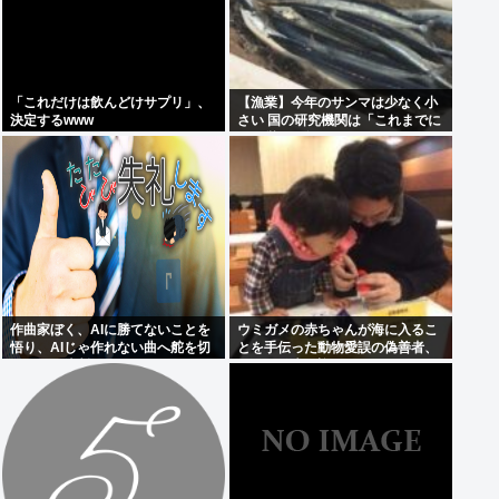
「これだけは飲んどけサプリ」、
【漁業】今年のサンマは少なく小
決定するwww
さい 国の研究機関は「これまでに
なく厳しい年になる」
作曲家ぼく、AIに勝てないことを
ウミガメの赤ちゃんが海に入るこ
悟り、AIじゃ作れない曲へ舵を切
とを手伝った動物愛誤の偽善者、
ることを決断
最悪の結末を迎える