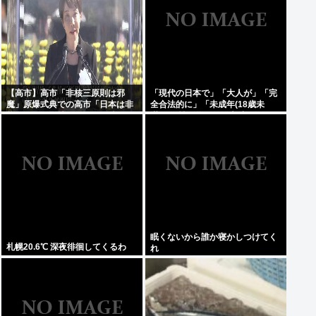
【高市】高市「非核三原則は邪
「現代の日本で」「大人が」「完
魔」原爆式典での高市「日本は非
全合法的に」「未成年(18歳未
核三原則を堅持しており、唯一の
満)」と性行為をする方法ってある
被爆国として…」お目々パチパチ
の？
ッ
眠くないから誰か寝かしつけてく
札幌20.6℃ 深夜徘徊してくるわ
れ