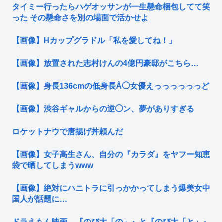
タイミー行ったらハゲオッサンが一生懸命梱包してて笑
った その懸命さを別の場面で活かせよ
【画像】Hカップグラドル「私を愛してね！」
【画像】放置された志村けんの4億円豪邸がこちら…
【画像】身長136cmの低身長Å◯女優えっっっっっっど
【画像】渋谷ギャルからの逆◯ン、夢がありすぎる
ロケットナウで唐揚げ丼頼んだ
【画像】女子高生さん、自分の『カラダ』をヤフー知恵
袋で晒してしまうwww
【画像】絶対にハニトラに引っかかってしまう爆美女中
国人が話題に…
ドラえもん映画、『のび太「の」』と『のび太「と」』