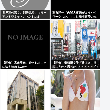
世界三代悪女、則天武后、マリー
高市洋一「内閣人事局がようやく
アントワネット、あと1人は
ワークした。」→財務省官僚の左
遷記事を喜んでポスト
【画像】高市早苗、殺されること
【画像】道頓堀女子「暑すぎて服
に怯え始めるwww
脱ごうかと思った」･･････････ﾊﾟｼ
ｬｯ！！