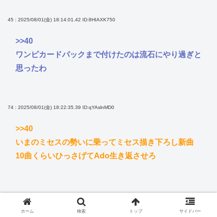
45 : 2025/08/01(金) 18:14:01.42
ID:8HIAXK750
>>40
ワンピカードパックまで付けたのは流石にやり過ぎと
思ったわ
74 : 2025/08/01(金) 18:22:35.39
ID:qYAslnMD0
>>40
いまのミセスの勢いに乗ってミセス描き下ろし新曲
10曲くらいひっさげてAdo生き返させろ
41 : 2025/08/01(金) 18:12:26.28
ID://xwiC9Z0
ホーム
検索
トップ
サイドバー
深夜のワンピースもクオリティ低いよな