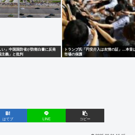
しい」中国国防省が防衛白書に反発
トランプ氏「円安介入は友情の証」…本音
国主義」と批判
市場の保護
。
はてブ
LINE
コピー