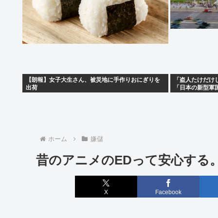
【朗報】女子大生さん、被災地に手作りおにぎりを
「盗人たけだけ
出荷
「日本の新型軍
ホーム
嫌儲
昔のアニメのEDって安心する
X
Facebook