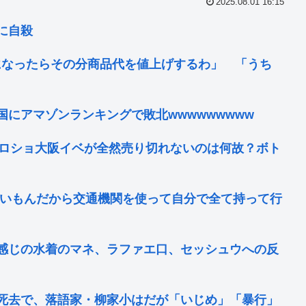
2025.08.01 16:15
に自殺
になったらその分商品代を値上げするわ」 「うち
にアマゾンランキングで敗北wwwwwwwww
のハロショ大阪イベが全然売り切れないのは何故？ボト
ないもんだから交通機関を使って自分で全て持って行
感じの水着のマネ、ラファエ口、セッシュウへの反
死去で、落語家・柳家小はだが「いじめ」「暴行」