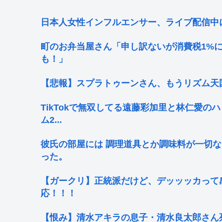
日本人女性インフルエンサー、ライブ配信中
町のお弁当屋さん「申し訳ないが消費税1%
も！」
【悲報】スプラトゥーンさん、もうリズム天国
TikTokで無双してる遠藤彩加里と林仁愛
ム2...
彼氏の部屋には 調理道具とか調味料が一切
った。
【ガークリ】正統派だけど、デッッッカって
応！！！
【恨み】清水アキラの息子・清水良太郎さん