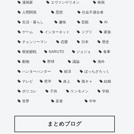
漫画家
エヴァンゲリオン
映画
人間関係
思想
社会不適合者
生活・暮らし
趣味
芸能
AI
ゲーム
インターネット
ジブリ
家族
チェンソーマン
恋愛
日本
歴史
呪術廻戦
NARUTO
ジョジョ
食事
動物
野球
議論
海外
ハンターハンター
経済
ぼっちざろっく
テレビ
哲学
炎上
陰キャ
結婚
ポリコレ
子供
ケンモメン
学校
世界
若者
中年
まとめブログ