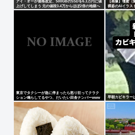
アイ・オーが価格改定、500GBのSSDを6.3万円に値
【画像】壇蜜（
上げしてしまう 元の値段3.4万からほぼ2倍の地獄へ
裸姿のAIイラ
ン毛！【秋田県
東京でタクシーが急に停まったら怒り狂ってクラク
早朝カビキラー
ション鳴らしてるやつ、だいたい田舎ナンバーwww