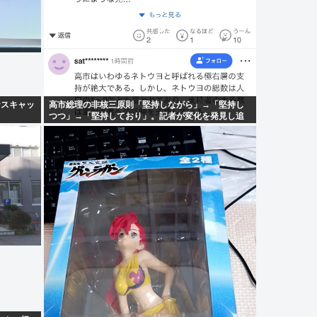
イナスキャッ
高市総理の非核三原則「堅持しながら」→「堅持し
つつ」→「堅持しており」。記者が変化を発見し追
及