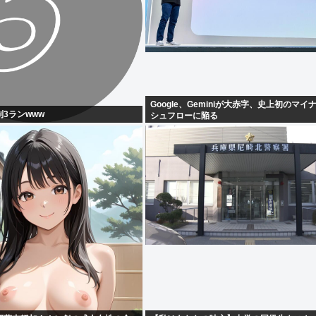
Google、Geminiが大赤字、史上初のマ
3ランwww
シュフローに陥る