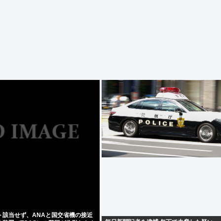
ト該当せず、ANAと国交省機の接近