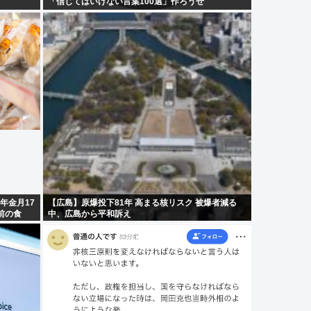
「信じてはいけない言葉100選」作ろうぜ
年金月17
【広島】原爆投下81年 高まる核リスク 被爆者減る
前の食
中、広島から平和訴え