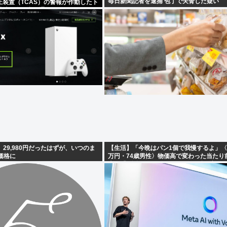
毎日新聞記者を逮捕 包丁で夫脅した疑い
止装置（TCAS）の警報が作動したト
港沖、全日空に通知
s S、29,980円だったはずが、いつのま
【生活】「今晩はパン1個で我慢するよ」〈
価格に
万円・74歳男性〉物価高で変わった当たり
卓…「1食抜けば、数百円は使わずに済む」