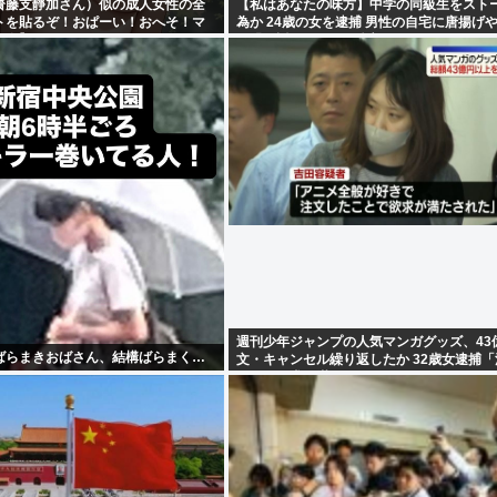
齋藤支靜加さん）似の成人女性の全
【私はあなたの味方】中学の同級生をスト
ストを貼るぞ！おぱーい！おへそ！マ
為か 24歳の女を逮捕 男性の自宅に唐揚げ
出身】
ど繰り返し届ける / 兵庫県
週刊少年ジャンプの人気マンガグッズ、43
ばらまきおばさん、結構ばらまく…
文・キャンセル繰り返したか 32歳女逮捕
ことで欲求が満たされた」