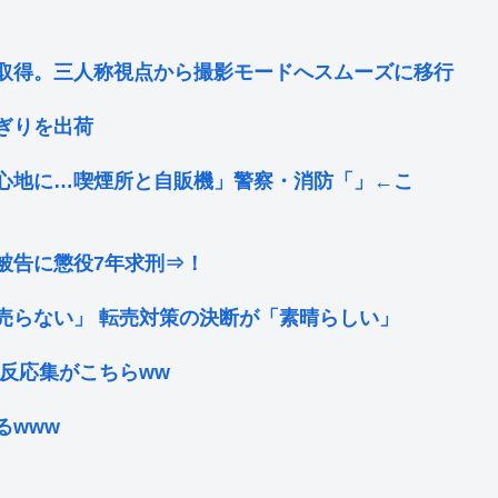
取得。三人称視点から撮影モードへスムーズに移行
ぎりを出荷
心地に…喫煙所と自販機」警察・消防「」←こ
被告に懲役7年求刑⇒！
売らない」 転売対策の決断が「素晴らしい」
反応集がこちらww
るwww