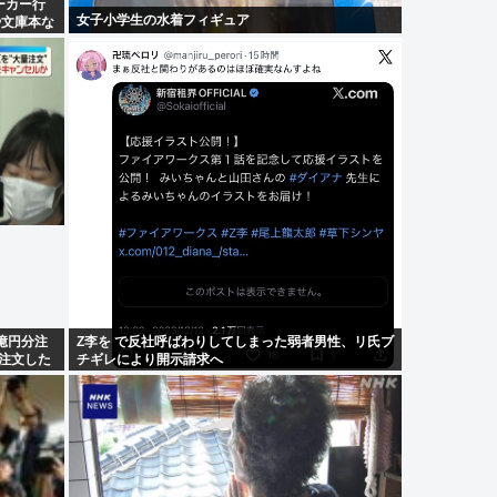
ーカー行
女子小学生の水着フィギュア
や文庫本な
億円分注
Z李を で反社呼ばわりしてしまった弱者男性、リ氏ブ
「注文した
チギレにより開示請求へ