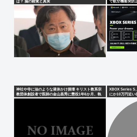
は？ 脳の錯覚と真実
で航空機衝突防
ラブル、羽田空
神社や寺に油のような液体かけ損壊 キリスト教系宗
XBOX Serie
教団体創設者で医師の金山昌秀に懲役1年6か月、執
にか10万円近い
行猶予3年の判決