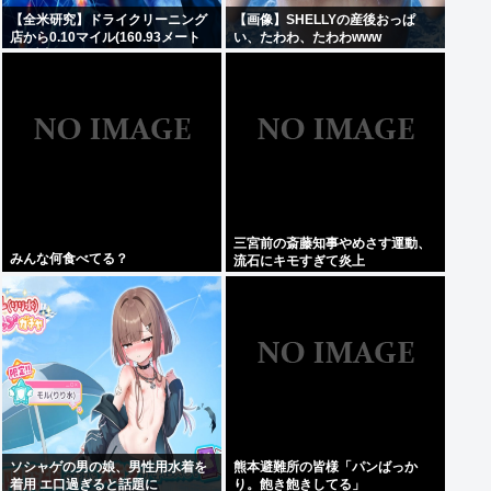
【全米研究】ドライクリーニング
【画像】SHELLYの産後おっぱ
店から0.10マイル(160.93メート
い、たわわ、たわわwww
ル)以内に住んでいる人は、4~5マ
イル離れた場所に住んでいる人に
比べて、歩行障害を伴うパーキン
ソン病になる確率が23%高い
三宮前の斎藤知事やめさす運動、
みんな何食べてる？
流石にキモすぎて炎上
ソシャゲの男の娘、男性用水着を
熊本避難所の皆様「パンばっか
着用 エ口過ぎると話題に
り。飽き飽きしてる」