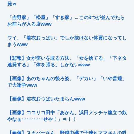
発ｗ
「吉野家」「松屋」「すき家」←この3つが並んでたら
お前らが入る店www
ワイ、「着衣おっばい」でしか抜けない体質になってし
まうwww
【悲報】女が笑いを取る方法、「女を捨てる」「下ネタ
連発する」「体を張る」しかないwww
【画像】あのちゃんの後ろ姿、「デカい」「いや普通」
で大論争www
【画像】浴衣おつぱいたまらんwww
【画像】ココリコ田中「あかん、浜田メッチャ腹立つ奴
やなぁ･････････せや！」⇒！！
【画像】スカパーさん、野球中継で子連れママさんの乳