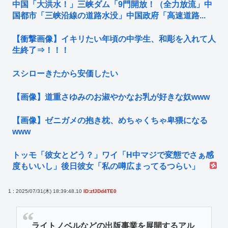
中国「大洪水！」三峡ダム「9門開放！（全力放流」中
国都市「三峡沿線の道路水没」中国政府「高速道路...
【衝撃画像】イキリたい年頃の中学生、和彫を入れて人
生終了⇒！！！
スシローきたから安価したい
【画像】道重さゆみのお淑やかなお乳が好きな奴www
【画像】ゼニガメの抱き枕、めちゃくちゃ卑猥になる
www
トッモ「彼女とどう？」ワイ「H中マジで変態でさぁ感
度もいいし」後日彼女「私の噂広まってるつらい」
1 : 2025/07/31(木) 18:39:48.10
ID:zfJDd4TE0
ライトノベルなどの出版事業を展開するアル