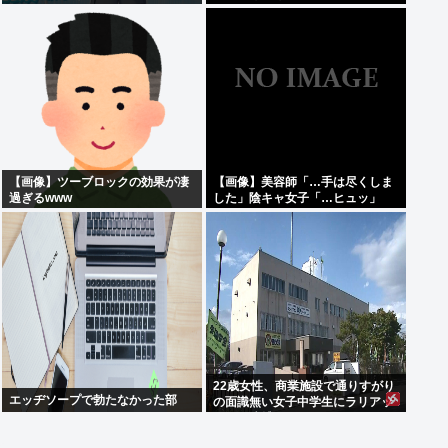
【画像】ツーブロックの効果が凄
【画像】美容師「…手は尽くしま
過ぎるwww
した」陰キャ女子「…ヒュッ」
22歳女性、商業施設で通りすがり
エッヂソープで勃たなかった部
の面識無い女子中学生にラリアッ
トして逮捕される