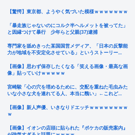
【驚愕】東京都、ようやく気づいた模様ｗｗｗｗｗｗｗ
「暴走族じゃないのにコルク半ヘルメットを被ってた」
と因縁つけて暴行 少年らと父親(37)逮捕
専門家を舐めきった某国国営メディア、「日本の反撃能
力が地域を不安定化させている」というストーリー...
【画像】思わず保存したくなる「笑える画像・最高な画
像」貼っていけｗｗｗｗｗ
宮崎駿「心の穴を埋めるために、交配を重ねた毛虫みた
いな小さな犬を連れてる人、本当に醜い」←これど...
【画像】新人声優、いきなりドエッチｗｗｗｗｗｗｗｗ
ｗ
【画像】イオンの店頭に貼られた『ポケカの販売案内』
が強気すぎると話題にｗｗｗｗ