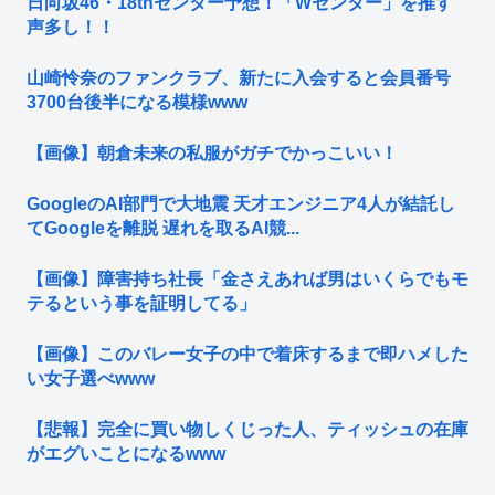
日向坂46・18thセンター予想！「Wセンター」を推す
声多し！！
山崎怜奈のファンクラブ、新たに入会すると会員番号
3700台後半になる模様www
【画像】朝倉未来の私服がガチでかっこいい！
GoogleのAI部門で大地震 天才エンジニア4人が結託し
てGoogleを離脱 遅れを取るAI競...
【画像】障害持ち社長「金さえあれば男はいくらでもモ
テるという事を証明してる」
【画像】このバレー女子の中で着床するまで即ハメした
い女子選べwww
【悲報】完全に買い物しくじった人、ティッシュの在庫
がエグいことになるwww