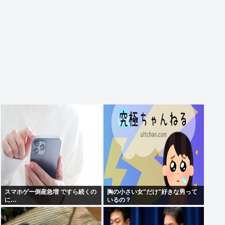
スマホゲー倒産急増 ですら続くの
胸の小さい女"だけ"好きな男って
に…
いるの？