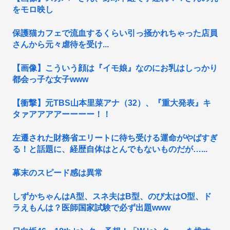
をモロ映し
保護猫カフェで流血するくらい引っ掻かれちゃった店員
さんから元々虐待を受け...
【画像】こういう顔は『イモ娘』なのにお乳はしっかり
都会っ子な女子www
【衝撃】元TBS山本里菜アナ（32）、『重大発表』キ
タァアアアアーーーー！！
左遷された財務省エリートに待ち受ける運命がやばすぎ
る！と話題に、経歴自体はとんでもないものだが…...
幕末のスピード感は異常
しずかちゃんはA型、スネ夫はB型、のび太はO型、ド
ラえもんは？医師国家試験で必ず出題www