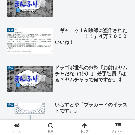
「ギャーッ！AI絵師に盗作された
嫌儲
ーーーーーー！！」４万７０００
いいね！
ドラゴボ世代のｵｯｻﾝ「お前はヤム
嫌儲
チャだな（ｷﾘｯ）」 若手社員「は
ぁ？ヤムチャって何ですか」 ｵｯｻ
ﾝ「！！！」
いらすとや「プラカードのイラス
嫌儲
トです。」
ホーム
検索
トップ
サイドバー