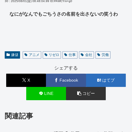
30 : 2025/08/01(金) 08:48:04.99
ID:PAWCYm+g0
なにがなんでもごちうさの名前を出さないの笑うわ
嫌儲
アニメ
リゼロ
仕事
会社
労働
シェアする
X
Facebook
はてブ
LINE
コピー
関連記事