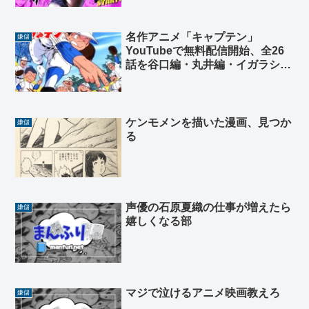
名作アニメ「キャプテン」
嫌儲
YouTubeで無料配信開始、全26
話を谷口編・丸井編・イガラシ編
に分け順次配信
ケンモメンを描いた漫画、見つか
嫌儲
る
声優の石原夏織の仕事が増えたら
嫌儲
嬉しくなる部
マジで泣けるアニメ映画教えろ
嫌儲