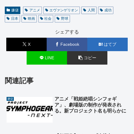
嫌儲
アニメ
エヴァンゲリオン
人間
成功
日本
映画
社会
野球
シェアする
X
Facebook
はてブ
LINE
コピー
関連記事
アニメ「戦姫絶唱シンフォギ
嫌儲
ア」、劇場版の制作が発表され
る。新プロジェクト名も明らかに