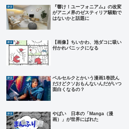
『響け！ユーフォニアム』の改変
嫌儲
がアニメ界のゼスティリア騒動で
はないかと話題に
【画像】ちいかわ、池ダコに吸い
嫌儲
付かれパニックになる
ベルセルクとかいう漫画1巻読ん
嫌儲
だけどクソおもんないんだがいつ
面白くなるの？
やばい 日本の「Manga（漫
嫌儲
画）」が世界にばれた