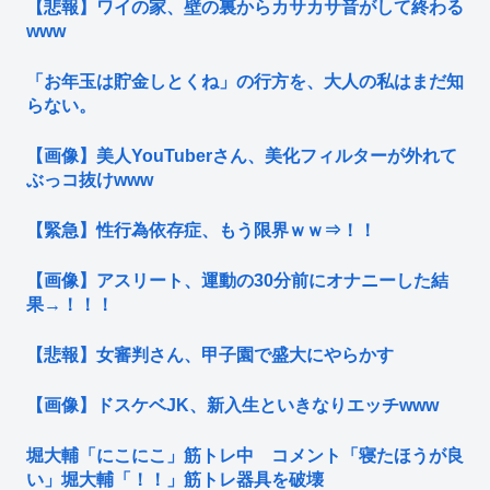
【悲報】ワイの家、壁の裏からカサカサ音がして終わる
www
「お年玉は貯金しとくね」の行方を、大人の私はまだ知
らない。
【画像】美人YouTuberさん、美化フィルターが外れて
ぶっコ抜けwww
【緊急】性行為依存症、もう限界ｗｗ⇒！！
【画像】アスリート、運動の30分前にオナニーした結
果→！！！
【悲報】女審判さん、甲子園で盛大にやらかす
【画像】ドスケベJK、新入生といきなりエッチwww
堀大輔「にこにこ」筋トレ中 コメント「寝たほうが良
い」堀大輔「！！」筋トレ器具を破壊