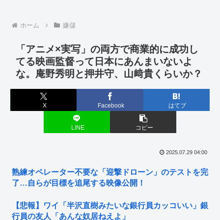
ホーム
嫌儲
「アニメ×実写」の両方で商業的に成功し
てる映画監督って日本にあんまいないよ
な。庵野秀明と押井守、山﨑貴くらいか？
X
Facebook
はてブ
LINE
コピー
2025.07.29 04:00
熟練オペレーター不要な「迎撃ドローン」のテストを完
了…自らが目標を追尾する映像公開！
【悲報】ワイ「半沢直樹みたいな銀行員カッコいい」銀
行員の友人「あんな奴居ねえよ」