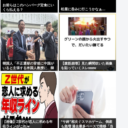
お前らはこのハンバーグ定食にい
松屋に呑みに行こうかなぁ…
くら払える？
韓国人「不正選挙の背後に中国が
【腹筋崩壊】見た瞬間吹いた画像
いると主張する米国人教授に、韓
を貼っていくスレwww
国ネット民が困惑」
【画像】Z世代が恋人に求める年
“サ終”相次ぐスマホゲーム、倒産
収ラインがこれｗ
も急増 過去最多ペースで推移「当