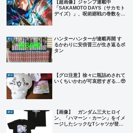
【超画像】ジャンプ連載中
嫌儲
「SAKAMOTO DAYS（サカモト
デイズ）」、呪術廻戦の巻数を抜
きそう
ハンターハンターが連載再開 す
嫌儲
るかわりに安倍晋三が生き返るボ
タン
【グロ注意】徐々に瓶詰めされて
嫌儲
いくちいかわが可哀想すぎる…🥺
【画像】 ガンダム三大ヒロイ
嫌儲
ン、「ハマーン・カーン」をイメ
ージしたシックなTシャツが登
場！ 普段着にも使えるさりげな