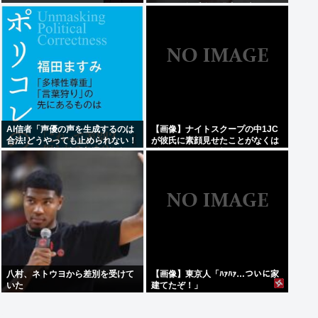
たれば一攫千金」過去の時代に
AI信者「声優の声を生成するのは
【画像】ナイトスクープの中1JC
合法!どうやっても止められない！
が彼氏に素顔見せたことがなくは
キャキャ」法務省「普通に権利侵
ずかしいという依頼www
害っす」
八村、ネトウヨから差別を受けて
【画像】東京人「ﾊｧﾊｧ…ついに家
いた
建てたぞ！」