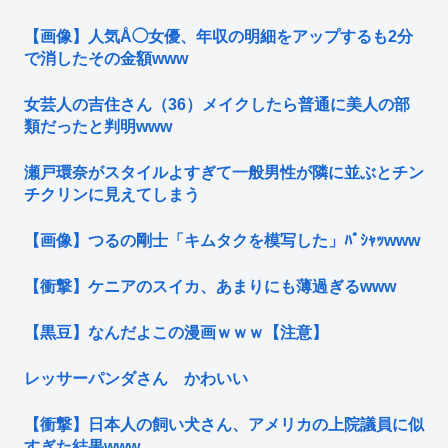
【画像】人気Å◯女優、年収の明細をアップするも2分
で消したその金額www
女芸人の吉住さん（36）メイクしたら普通に美人の部
類だったと判明www
瀬戸環奈がスタイルよすぎて一般男性が隣に並ぶとチン
チクリンに見えてしまう
【画像】つるの剛士「キムタクを模写した」ﾊﾟｼｬｯwww
【衝撃】ケニアのスイカ、あまりにも薄過ぎるwww
【黒豆】なんだよこの漫画ｗｗｗ【注意】
レッサーパンダさん かわいい
【衝撃】日本人の飼い犬さん、アメリカの上院議員に似
すぎた結果www