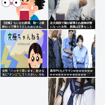
【悲報】ちいかわ映画、朝一上映
京大病院で脳が破壊され植物状態
終わって帰ろうとしたおじさん、
になった女性、意識は正常なこと
少女に声をかけられ…
が確認されおわる
女性「ハッキリ言います。好きな
高市PVカメラマンw w w w w w w
女に"クンニ"してください。それ
w w w w w w w w w w w w w
だけで惚れます」