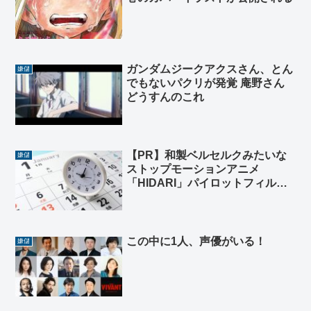
ガンダムジークアクスさん、とん
嫌儲
でもないパクリが発覚 庵野さん
どうすんのこれ
【PR】和製ベルセルクみたいな
嫌儲
ストップモーションアニメ
「HIDARI」パイロットフィルム
本日公開。っぱ時代劇最高だわ
この中に1人、声優がいる！
嫌儲