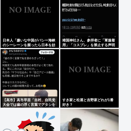
日本人「嫌いな中国がバシー海峡
靖国神社さん、参拝者に「軍服着
のシーレーンを握ったら日本を妨
用」「コスプレ」を禁止する声明
害するに違いない、だから台湾支
を出してしまうwww
援だムキー」つまりそういうこと
でしょ
【高市】高市早苗「吉村、自民党
すき家と松屋と吉野家どれが1番
大会では歯の浮く言葉でアタシを
好き？
褒めちぎりなさい！」大阪維新吉
村「ハハ…」