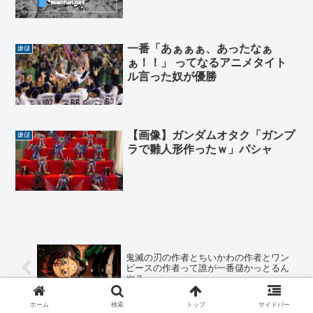
一番「あぁぁぁ、あったなぁ
嫌儲
ぁ！！」 ってなるアニメタイト
ル言った奴が優勝
【画像】ガンダムオタク「ガンプ
嫌儲
ラで雛人形作ったｗ」パシャ
鬼滅の刃の作者とちいかわの作者とワン
ピースの作者って誰が一番儲かっとるん
や？
ホーム
検索
トップ
サイドバー