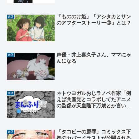
いデザイン
「もののけ姫」「アシタカとサン
嫌儲
のアフターストーリー😍」とは？
声優・井上喜久子さん、ママにゃ
嫌儲
んになる
ネトウヨガルおじラノベ作家「例
嫌儲
えば共産党とコラボしてたアニメ
の監督が天皇陛下万歳とか言い出
したどうする？」
「タコピーの原罪」コミックス下
嫌儲
巻のカバーイラストが公開される