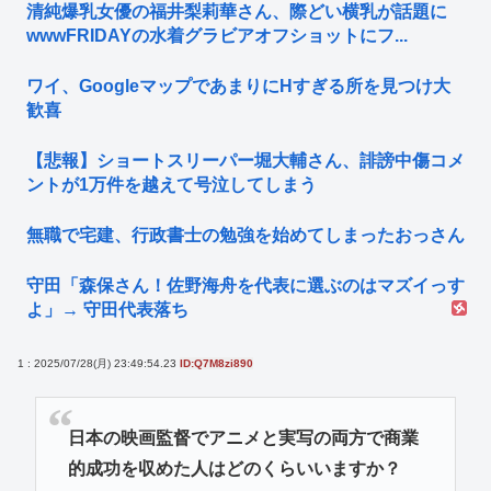
清純爆乳女優の福井梨莉華さん、際どい横乳が話題に
wwwFRIDAYの水着グラビアオフショットにフ...
ワイ、GoogleマップであまりにΗすぎる所を見つけ大
歓喜
【悲報】ショートスリーパー堀大輔さん、誹謗中傷コメ
ントが1万件を越えて号泣してしまう
無職で宅建、行政書士の勉強を始めてしまったおっさん
守田「森保さん！佐野海舟を代表に選ぶのはマズイっす
よ」→ 守田代表落ち
1 : 2025/07/28(月) 23:49:54.23
ID:Q7M8zi890
日本の映画監督でアニメと実写の両方で商業
的成功を収めた人はどのくらいいますか？