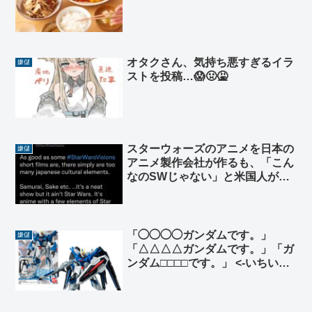
オタクさん、気持ち悪すぎるイラ
嫌儲
ストを投稿…😱🤢🤮
スターウォーズのアニメを日本の
嫌儲
アニメ製作会社が作るも、「こん
なのSWじゃない」と米国人が激
怒！
「◯◯◯◯ガンダムです。」
嫌儲
「△△△△ガンダムです。」「ガ
ンダム□□□□です。」 <-いちい
ち”ガンダム”って付ける必要あっ
て？