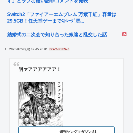
す」とラフな軽い謝罪コメントを発表
Switch2「ファイアーエムブレム 万紫千紅」容量は
29.5GB！任天堂ゲーまでｽﾄﾚｰｼﾞ馬...
結婚式の二次会で知り合った娘達と乱交した話
1 : 2025/07/28(月) 02:45:28.81
ID:WYrK5FVa0
明ァアアアアアア！
週刊ヤングマガジン 81