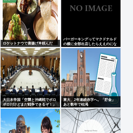
バーガーキングってマクドナルド
ロケットナウで唐揚げ丼頼んだ
の横に全部出店したらええのにな
大日本帝国「空襲と沖縄戦でボロ
東大、2年連続赤字へ。「貯金」
ボロだけどまだ戦争できるぞ！」
あと数年で枯渇
言うほどか？