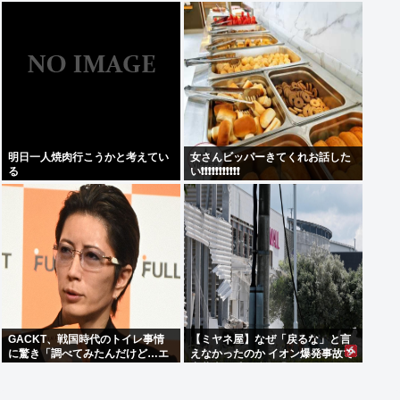
明日一人焼肉行こうかと考えてい
女さんビッパーきてくれお話した
る
い❗❗❗❗❗❗❗❗❗❗❗
GACKT、戦国時代のトイレ事情
【ミヤネ屋】なぜ「戻るな」と言
に驚き「調べてみたんだけど…エ
えなかったのか イオン爆発事故で
グくない？」
斎藤幸平氏も逡巡「ボクもできな
かっただろうなあ」