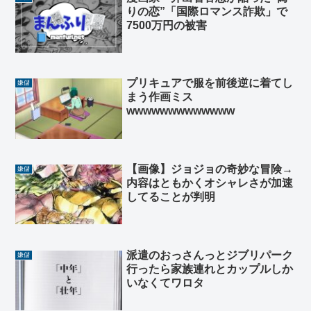
りの恋”「国際ロマンス詐欺」で
7500万円の被害
プリキュアで服を前後逆に着てし
嫌儲
まう作画ミス
wwwwwwwwwwwww
【画像】ジョジョの奇妙な冒険→
嫌儲
内容はともかくオシャレさが加速
してることが判明
派遣のおっさんっとジブリパーク
嫌儲
行ったら家族連れとカップルしか
いなくてワロタ