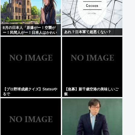
8月の日本人「原爆がー！空襲が
あれ？日本軍て超悪くない？
ー！民間人がー！日本人はかわい
そうな被害者！」→いやおまえら
は加害者だろごまかすなwww
【プロ野球成績クイズ】Statsuや
【急募】新千歳空港の美味しいご
るで
飯