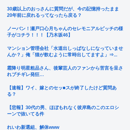
30歳以上のおっさんに質問だが、今の記憶持ったまま
20年前に戻れるってなったら戻る？
ノーバン！瀬戸口心月ちゃんのセレモニアルピッチの様
子がコチラ！！！【乃木坂46】
マンション管理会社「水道出しっぱなしになっていませ
んか？」俺「猫が飲むように常時出してますよ」⇒...
霜降り明星粗品さん、後輩芸人のファンから苦言を呈さ
れブチギレ発狂…
【速報】ワイ、嫁とのセッ■スが終了したけど質問あ
る？
【悲報】30代の男、ほぼもれなく彼岸島のこのエロシ
ーンで抜いてる件
れいわ新選組、解体www