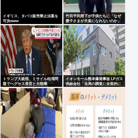
イギリス、タバコ販売禁止法案を
竹田平民陛下が子供たちに「なぜ
可決www
愛子さまが天皇になれないのか」
をわかりやすく解説してしまう
トランプ大統領、ミサイル枯渇問
イオンモール熊本爆発事故 LPガス
題でヘグセス長官と大喧嘩
供給会社「当局の調査に全面的に
協力」 経産省「LPガス爆発の可能
性が高いとする見解で一致」と発
表