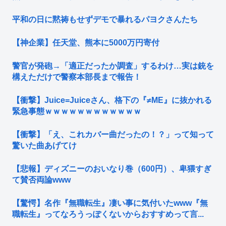
平和の日に黙祷もせずデモで暴れるパヨクさんたち
【神企業】任天堂、熊本に5000万円寄付
警官が発砲→「適正だったか調査」するわけ…実は銃を
構えただけで警察本部長まで報告！
【衝撃】Juice=Juiceさん、格下の『≠ME』に抜かれる
緊急事態ｗｗｗｗｗｗｗｗｗｗｗｗ
【衝撃】「え、これカバー曲だったの！？」って知って
驚いた曲あげてけ
【悲報】ディズニーのおいなり巻（600円）、卑猥すぎ
て賛否両論www
【驚愕】名作『無職転生』凄い事に気付いたwww『無
職転生』ってなろうっぽくないからおすすめって言...