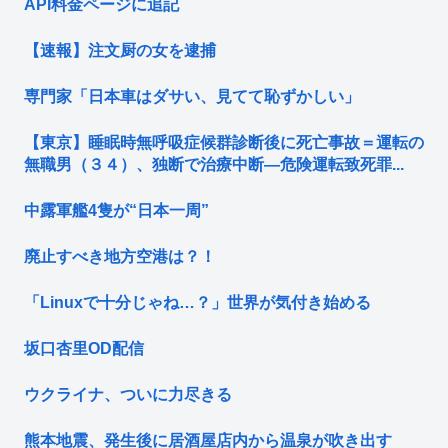
API料金ページに追記
【速報】注文厨の女を逮捕
専門家「日本車はダサい、見てて恥ずかしい」
【東京】睡眠時無呼吸症候群診断後に死亡事故＝運転の
無職男（３４）、独断で治療中断―危険運転致死罪...
中露軍艦4隻が“日本一周”
廃止すべき地方空港は？！
「Linuxで十分じゃね…？」世界が気付き始める
坂口杏里OD配信
ウクライナ、ついに力尽きる
熊本地震、発生後に居酒屋店内から温泉が吹き出す