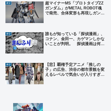
超マイナーMS「プロトタイプZZ
嫌儲
ガンダム」がMETAL ROBOT魂
で発売、合体変形も再現しガンプ
ラはお役御免か
誰もが知っている「探偵漫画」、
嫌儲
コナン、金田一、カゲマンしかな
いことが判明。 探偵漫画は何故
ヒットが難しいのか…
【悲】覇権予定アニメ「推しの
嫌儲
子」の広告、渋谷の都市景観を変
えるレベルで気合いが入りすぎと
話題ｗｗｗｗｗｗｗ😲