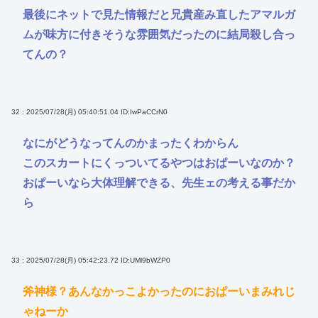
最後にネットで見た情報だと兄貴産み直したアマルガ
ムが味方に付きそうな雰囲気だったのに結局殺し合っ
てんの？
32 : 2025/07/28(月) 05:40:51.04
ID:IwPaCCrN0
なにがどうなってんのかまったくわからん
このスカートにくっついてるやつはおぱーいなのか？
おぱーいなら大体理解できる、先生ェの考える事だか
ら
33 : 2025/07/28(月) 05:42:23.72
ID:UMl9bWZP0
斧神様？あんなかっこよかったのにおぱーいまみれじ
ゃねーか