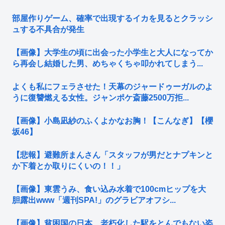
部屋作りゲーム、確率で出現するイカを見るとクラッシ
ュする不具合が発生
【画像】大学生の頃に出会った小学生と大人になってか
ら再会し結婚した男、めちゃくちゃ叩かれてしまう...
よくも私にフェラさせた！天幕のジャードゥーガルのよ
うに復讐燃える女性。ジャンポケ斎藤2500万拒...
【画像】小島凪紗のふくよかなお胸！【こんなぎ】【櫻
坂46】
【悲報】避難所まんさん「スタッフが男だとナプキンと
か下着とか取りにくいの！！」
【画像】東雲うみ、食い込み水着で100cmヒップを大
胆露出www「週刊SPA!」のグラビアオフシ...
【画像】貧困国の日本、老朽化した駅をとんでもない姿