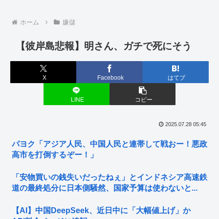
ホーム
嫌儲
【彼岸島悲報】明さん、ガチで死にそう
X
Facebook
はてブ
LINE
コピー
2025.07.28 05:45
パヨク「アジア人民、中国人民と連帯して戦おー！悪政
高市を打倒するぞー！」
「安物買いの銭失いだったねぇ」とインドネシア高速鉄
道の最終処分に日本側騒然、国家予算は使わないと...
【AI】中国DeepSeek、近日中に「大幅値上げ」か