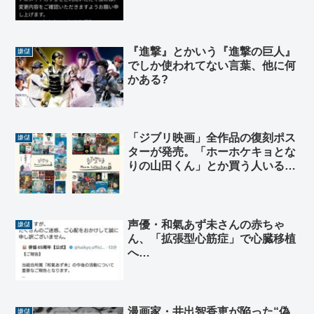
『進撃』とかいう『進撃の巨人』
嫌儲
でしか使われてない言葉、他に何
かある?
「ジブリ映画」全作品の復刻ポス
嫌儲
ターが発売。「ホーホケキョとな
りの山田くん」とか買う人いる
ん？
声優・和氣あず未さんの赤ちゃ
嫌儲
ん、「拡張型心筋症」で心臓移植
へ…
漫画家・井出智香恵が陥った“偽
嫌儲