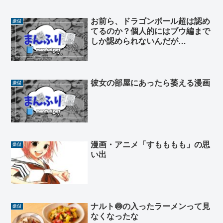
お前ら、ドラゴンボール超は認め
嫌儲
てるのか？個人的にはブウ編まで
しか認められないんだが…
彼女の部屋にあったら萎える漫画
嫌儲
漫画・アニメ「すもももも」の思
嫌儲
い出
ナルト🍥の入ったラーメンって見
嫌儲
なくなったな