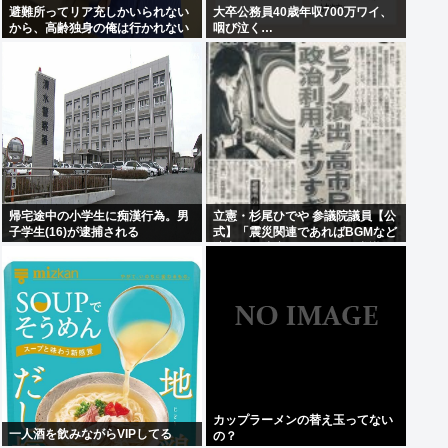
避難所ってリア充しかいられない
大卒公務員40歳年収700万ワイ、
から、高齢独身の俺は行かれない
咽び泣く…
わ
帰宅途中の小学生に痴漢行為。男
立憲・杉尾ひでや 参議院議員【公
子学生(16)が逮捕される
式】「震災関連であればBGMなど
演出はご法度であることは常識で
わかりそうなものだが。」
カップラーメンの替え玉ってない
一人酒を飲みながらVIPしてる
の？