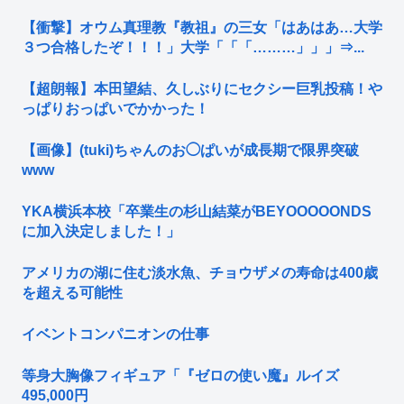
【衝撃】オウム真理教『教祖』の三女「はあはあ…大学
３つ合格したぞ！！！」大学「「「………」」」⇒...
【超朗報】本田望結、久しぶりにセクシー巨乳投稿！や
っぱりおっぱいでかかった！
【画像】(tuki)ちゃんのお◯ぱいが成長期で限界突破
www
YKA横浜本校「卒業生の杉山結菜がBEYOOOOONDS
に加入決定しました！」
アメリカの湖に住む淡水魚、チョウザメの寿命は400歳
を超える可能性
イベントコンパニオンの仕事
等身大胸像フィギュア「『ゼロの使い魔』ルイズ
495,000円