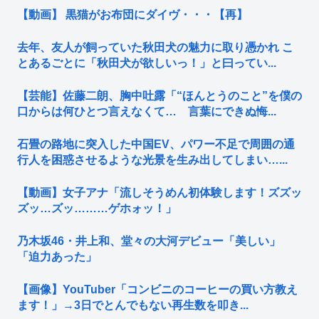
【動画】 黒猫がお布団にダイヴ・・・【再】
去年、友人が飼っていた秋田犬の魅力に取り憑かれ こ
とあるごとに「秋田犬が欲しいっ！」と曰ってい...
【芸能】佐藤二朗、胸中吐露「“ほんとうのこと”を僕の
口からは何ひとつ言えなくて… 言葉にできぬ悔...
石畳の路地に突入した中国EV、パワー不足で周囲の通
行人を困惑させるような光景を生み出してしまい…...
【動画】女子アナ「流しそうめん初体験します！ズズッ
ズッ…ズッ………ゲホォッ！」
乃木坂46・井上和、堂々の大河デビュー「美しい」
「迫力あった」
【画像】YouTuber「コンビニのコーヒーの買い方教え
ます！」→3日でとんでもない再生数を叩き...