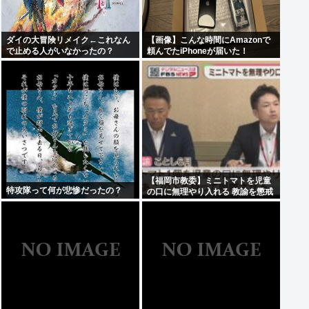
ダイの大冒険リメイク←これなん
【画像】こんな時間にAmazonで
で止める人がいなかったの？
頼んでたiPhoneが届いた！
【福岡市教委】ミニトマトを児童
特攻隊って何が悲惨だったの？
の口に無理やり入れる 教諭を懲戒
処分