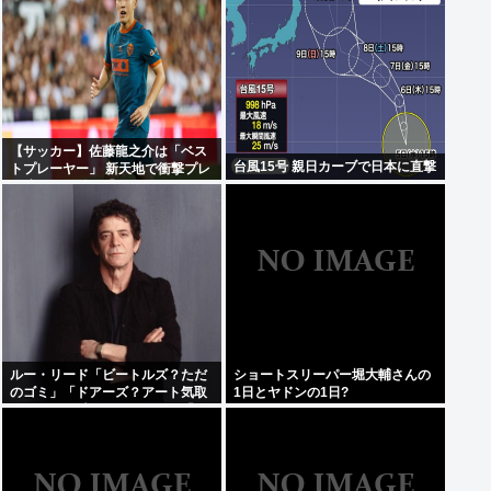
【サッカー】佐藤龍之介は「ベス
台風15号 親日カーブで日本に直撃
トプレーヤー」 新天地で衝撃プレ
ー連発…躍動は「もはやニュース
ではない」
ルー・リード「ビートルズ？ただ
ショートスリーパー堀大輔さんの
のゴミ」「ドアーズ？アート気取
1日とヤドンの1日?
りのロック以下のバカ」ぼく「な
んてことを…」