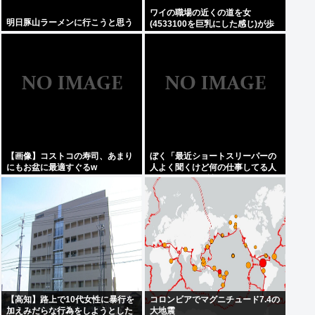
ワイの職場の近くの道を女
明日豚山ラーメンに行こうと思う
(4533100を巨乳にした感じ)が歩
いてたんだが、結婚できる？処女
なのかな？
【画像】コストコの寿司、あまり
ぼく「最近ショートスリーパーの
にもお盆に最適すぐるw
人よく聞くけど何の仕事してる人
なんやろ、wiki読んでみるか」
【高知】路上で10代女性に暴行を
コロンビアでマグニチュード7.4の
加えみだらな行為をしようとした
大地震