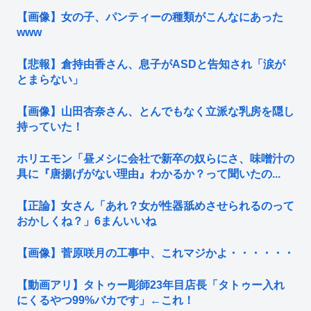
【画像】女の子、パンティーの種類がこんなにあった
www
【悲報】倉持由香さん、息子がASDと告知され「涙が
とまらない」
【画像】山田杏奈さん、とんでもなく立派な乳房を隠し
持っていた！
ホリエモン「昼メシに会社で新卒の奴らにさ、味噌汁の
具に『唐揚げがない理由』わかるか？って聞いたの...
【正論】女さん「あれ？女が性器舐めさせられるのって
おかしくね？」6まんいいね
【画像】菅原咲月の工事中、これマジかよ・・・・・・
【動画アリ】タトゥー彫師23年目店長「タトゥー入れ
にくるやつ99%バカです」←これ！