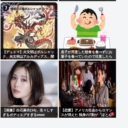
農業手伝いの38歳男を逮捕…男は
7月にも下半身露出の疑いで逮
捕・起訴
【デュエマ】火文明はボルシャッ
息子が用意した朝食を食べずにお
ク、光文明はアルカディアス、闇
菓子を食べていたので注意したら
文明はバロム
あろうことか...
【画像】白石麻衣(34)、生々しす
【恋愛】アメリカ社会からロマン
ぎるボディエグすぎるwww
スが消えた 独身の7割が「ほとん
どデートしない」 日本でも静かに
進みつつある”恋愛不況”