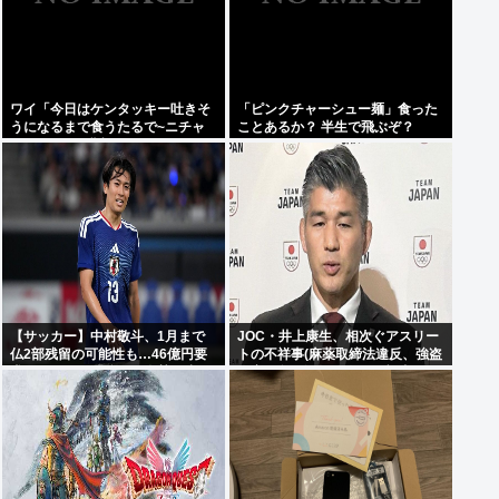
ワイ「今日はケンタッキー吐きそ
「ピンクチャーシュー麺」食った
うになるまで食うたるで~ニチャ
ことあるか？ 半生で飛ぶぞ？
ア」9ピース購入
【サッカー】中村敬斗、1月まで
JOC・井上康生、相次ぐアスリー
仏2部残留の可能性も…46億円要
トの不祥事(麻薬取締法違反、強盗
求のランスが「強気な姿勢」崩さ
傷害、危険運転致傷)にブチ切れ
ない理由は？
「規律を守る文化を」