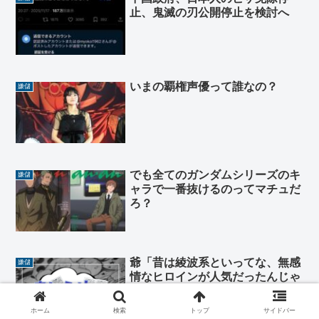
止、鬼滅の刃公開停止を検討へ
いまの覇権声優って誰なの？
嫌儲
でも全てのガンダムシリーズのキ
嫌儲
ャラで一番抜けるのってマチュだ
ろ？
爺「昔は綾波系といってな、無感
嫌儲
情なヒロインが人気だったんじゃ
よ」
ホーム
検索
トップ
サイドバー