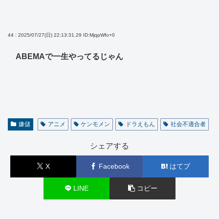
44 : 2025/07/27(日) 22:13:31.29
ID:MjqpWfo+0
ABEMAで一生やってるじゃん
嫌儲
アニメ
ケンモメン
ドラえもん
社会不適合者
シェアする
X
Facebook
はてブ
LINE
コピー