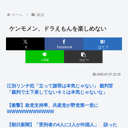
ホーム
嫌儲
ケンモメン、ドラえもんを楽しめない
X
Facebook
はてブ
LINE
コピー
2025.07.27 22:15
江別リンチ犯「立って謝罪は本気じゃない」 裁判官
「裁判で土下座してないキミは本気じゃないな」
【衝撃】政党支持率、共産党が野党第一党に
WWWWWWWWWWW
【朝日新聞】「受刑者の4人に1人が外国人」 誤った