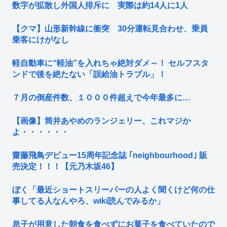
数字が拡散し外国人排斥に 実際は約14人に1人
【クマ】山形新幹線に衝突 30分運転見合わせ、乗員
乗客にけがなし
軽自動車に“軽油”を入れちゃ絶対ダメ～！ セルフスタ
ンドで後を絶たない「誤給油トラブル」！
７月の倒産件数、１０００件超えで今年最多に…
【画像】筒井あやめのランジェリー、これマジか
よ・・・・・・
齋藤飛鳥デビュー15周年記念誌 ｢neighbourhood｣ 販
売決定！！！【元乃木坂46】
ぼく「最近ショートスリーパーの人よく聞くけど何の仕
事してる人なんやろ、wiki読んでみるか」
息子が用意した朝食を食べずにお菓子を食べていたので