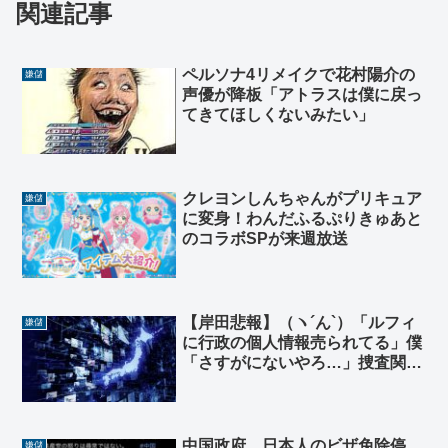
関連記事
ペルソナ4リメイクで花村陽介の
嫌儲
声優が降板「アトラスは僕に戻っ
てきてほしくないみたい」
クレヨンしんちゃんがプリキュア
嫌儲
に変身！わんだふるぷりきゅあと
のコラボSPが来週放送
【岸田悲報】（ヽ´ん`）「ルフィ
嫌儲
に行政の個人情報売られてる」僕
「さすがにないやろ…」捜査関係
者「ガチだぞ」😨！！
中国政府、日本人のビザ免除停
嫌儲