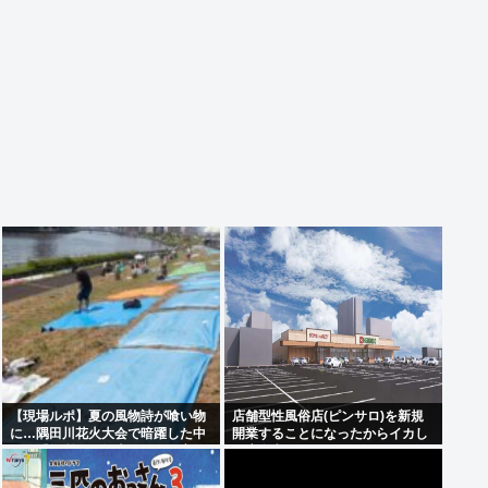
【現場ルポ】夏の風物詩が喰い物
店舗型性風俗店(ピンサロ)を新規
に…隅田川花火大会で暗躍した中
開業することになったからイカし
国人「場所取り転売ヤー」の高笑
た店名考えてくれ
い