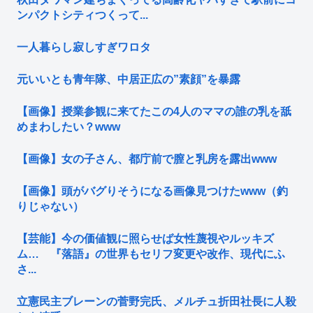
ンパクトシティつくって...
一人暮らし寂しすぎワロタ
元いいとも青年隊、中居正広の”素顔”を暴露
【画像】授業参観に来てたこの4人のママの誰の乳を舐
めまわしたい？www
【画像】女の子さん、都庁前で膣と乳房を露出www
【画像】頭がバグりそうになる画像見つけたwww（釣
りじゃない）
【芸能】今の価値観に照らせば女性蔑視やルッキズ
ム… 『落語』の世界もセリフ変更や改作、現代にふ
さ...
立憲民主ブレーンの菅野完氏、メルチュ折田社長に人殺