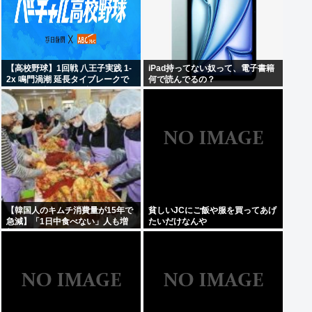
【高校野球】1回戦 八王子実践 1-
iPad持ってない奴って、電子書籍
2x 鳴門渦潮 延長タイブレークで
何で読んでるの？
サヨナラ勝ち 鳴門渦潮として甲子
園1勝
【韓国人のキムチ消費量が15年で
貧しいJCにご飯や服を買ってあげ
急減】「1日中食べない」人も増
たいだけなんや
加