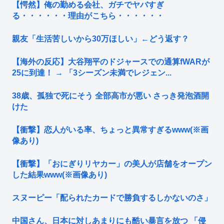
【愕然】俺の勤める会社、ガチでヤバすぎ
る・・・・・・理由がこちら・・・・・・
親友「生活苦しいから30万ほしい」←どう返す？
【海外の反応】大谷翔平のドジャースでの通算fWARが
25に到達！ → 「3シーズン未満でレジェン...
38歳、孤独で死にそう 全部高市が悪い さっき発泡酒開
けた
【衝撃】恋人がいる率、ちょっと異常すぎるwww(※画
像あり)
【衝撃】「おにぎりリヤカー」の美人が店舗をオープン
した結果www(※画像あり)
スヌーピー「配られたカードで勝負するしかないのさ」
中国さん、日本に対しあまりにも酷い暴言を放つ 「侵