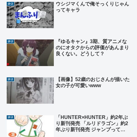
ウシジマくんで俺そっくりじゃん
嫌儲
ってキャラ
『ゆるキャン』3期、質アニメな
嫌儲
のにオタクからの評価があんまり
良くない。どうして？
【画像】52歳のおじさんが描いた
嫌儲
女の子が可愛いwww
「HUNTER×HUNTER」約2年ぶ
嫌儲
り新刊発売 「ルリドラゴン」約2
年ぶり新刊発売 ジャンプって昔
は休載に厳しかったよな