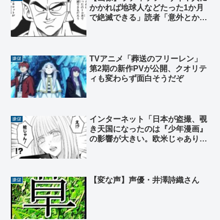
かかれば地球人などたった1か月
で絶滅できる」読者「意外とかか
るな･･･」
TVアニメ「葬送のフリーレン」
嫌儲
第2期の新作PVが公開、クオリテ
ィも変わらず面白そうだぞ
インターネット「日本が盗撮、覗
嫌儲
き天国になったのは『少年漫画』
の影響が大きい。欧米じゃあり得
ない」
【変な声】声優・井澤詩織さん
嫌儲