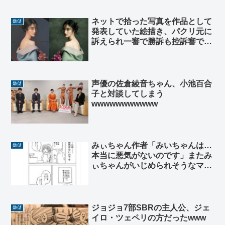
ネットで拾った写真を作品として
嫌儲
発表していた絵描き、パクリ元に
訴えられ一審で勝訴も控訴審で有
罪に。HIASOBIは罪
声優の佐倉綾音ちゃん、小池百合
嫌儲
子と対談してしまう
wwwwwwwwwww
みぃちゃん作者「みいちゃんは…
嫌儲
本当に悪気がないのです」またみ
ぃちゃんがいじめられそうなマン
ガを掲載…
ジョジョ7部SBRの主人公、ジェ
嫌儲
イロ・ツェペリの方だったwww