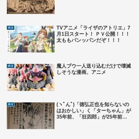
TVアニメ「ライザのアトリエ」7
嫌儲
月1日スタート！ ＰＶ公開！！！
太ももパンッパンだぞ！！！
魔人ブウ一人送り込むだけで壊滅
嫌儲
しそうな漫画、アニメ
(ヽﾟんﾟ)「徳弘正也を知らないの
嫌儲
はおかしい」く「ターちゃん」が
35年前、「狂四郎」が25年前、
俺らが精液だった時の漫画だぞ…