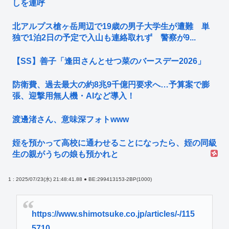
しを連呼
北アルプス槍ヶ岳周辺で19歳の男子大学生が遭難 単
独で1泊2日の予定で入山も連絡取れず 警察が9...
【SS】善子「逢田さんとせつ菜のバースデー2026」
防衛費、過去最大の約8兆9千億円要求へ…予算案で膨
張、迎撃用無人機・AIなど導入！
渡邊渚さん、意味深フォトwww
姪を預かって高校に通わせることになったら、姪の同級
生の親がうちの娘も預かれと
1 : 2025/07/23(水) 21:48:41.88 ● BE:299413153-2BP(1000)
https://www.shimotsuke.co.jp/articles/-/115
5710