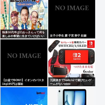
独身30代半ばのおっさんって何を
女子小学生 膣 子宮 卵子 妊娠
楽しみや希望に生きていけばいい
んだ？
【お盆でBON!!】イオンのパスタ
冗談抜きでSwitch2で遊びたいゲ
1kg195円は福祉
ームがないwww