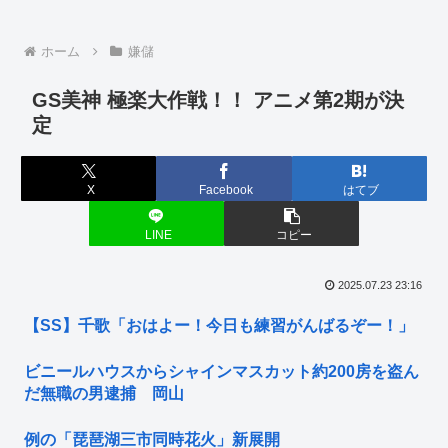
ホーム
嫌儲
GS美神 極楽大作戦！！ アニメ第2期が決
定
X
Facebook
はてブ
LINE
コピー
2025.07.23 23:16
【SS】千歌「おはよー！今日も練習がんばるぞー！」
ビニールハウスからシャインマスカット約200房を盗ん
だ無職の男逮捕 岡山
例の「琵琶湖三市同時花火」新展開