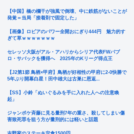
【中国】橋の欄干が強風で倒壊、中に鉄筋がないことが
発覚＝当局「接着剤で固定した」
【画像】ロピアのパワー全開おにぎり444円 魅力的す
ぎて草ｗｗｗｗｗｗｗ
セレッソ大阪がアル・アハリからシリア代表FWパブ
ロ・サバックを獲得へ 2025年のKリーグ得点王
【J2第1節 鳥栖×甲府】鳥栖が好相性の甲府に2-0快勝で
5年ぶり開幕白星！田中雄大は古巣に恩返...
【SS】小鈴「ぬいぐるみを手に入れた人への注意喚
起」
ジャンポケ斉藤に見る量刑7年の重さ、殺してしまい傷
害致死罪を狙う方が量刑的には軽いと話題
吉野家のステーキ定食1500円