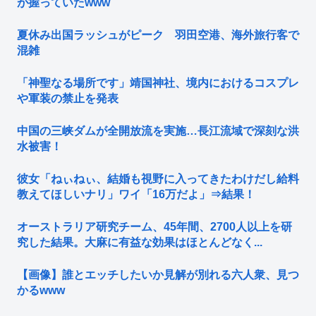
が握っていたwww
夏休み出国ラッシュがピーク 羽田空港、海外旅行客で
混雑
「神聖なる場所です」靖国神社、境内におけるコスプレ
や軍装の禁止を発表
中国の三峡ダムが全開放流を実施…長江流域で深刻な洪
水被害！
彼女「ねぃねぃ、結婚も視野に入ってきたわけだし給料
教えてほしいナリ」ワイ「16万だよ」⇒結果！
オーストラリア研究チーム、45年間、2700人以上を研
究した結果。大麻に有益な効果はほとんどなく...
【画像】誰とエッチしたいか見解が別れる六人衆、見つ
かるwww