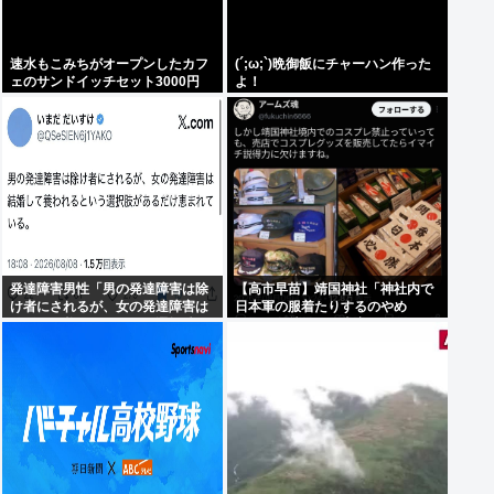
速水もこみちがオープンしたカフ
(´;ω;`)晩御飯にチャーハン作った
ェのサンドイッチセット3000円
よ！
www
発達障害男性「男の発達障害は除
【高市早苗】靖国神社「神社内で
け者にされるが、女の発達障害は
日本軍の服着たりするのやめ
結婚して養われるという選択肢が
ろ！」遊就館のお土産屋がこちら
あるだけ恵まれている」