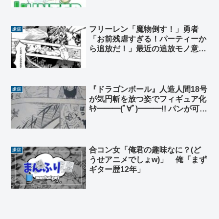
フリーレン「魔物倒す！」勇者
嫌儲
「お前残虐すぎる！パーティーか
ら追放だ！」最近の追放モノ意味
不明すぎる・・・
『ドラゴンボール』人造人間18号
嫌儲
が気円斬を放つ姿でフィギュア化
ｷﾀ━━━(ﾟ∀ﾟ)━━━!! パンが可動
フィギュア化ｷﾀ━━━(ﾟ
∀ﾟ)━━━!!
合コン女「俺君の趣味なに？(ど
嫌儲
うせアニメでしょw)」 俺「まず
ギター歴12年」