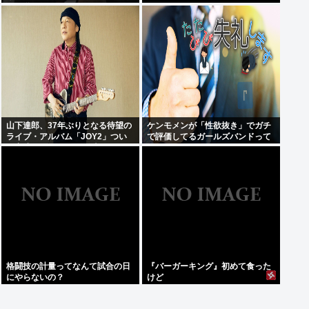
同じ道を行くぞ！！」 これなに？
山下達郎、37年ぶりとなる待望の
ケンモメンが「性欲抜き」でガチ
ライブ・アルバム「JOY2」つい
で評価してるガールズバンドって
に完成、10月14日に発売
何？
格闘技の計量ってなんて試合の日
『バーガーキング』初めて食った
にやらないの？
けど