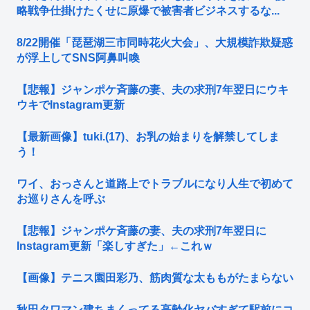
略戦争仕掛けたくせに原爆で被害者ビジネスするな...
8/22開催「琵琶湖三市同時花火大会」、大規模詐欺疑惑
が浮上してSNS阿鼻叫喚
【悲報】ジャンポケ斉藤の妻、夫の求刑7年翌日にウキ
ウキでInstagram更新
【最新画像】tuki.(17)、お乳の始まりを解禁してしま
う！
ワイ、おっさんと道路上でトラブルになり人生で初めて
お巡りさんを呼ぶ
【悲報】ジャンポケ斉藤の妻、夫の求刑7年翌日に
Instagram更新「楽しすぎた」←これｗ
【画像】テニス園田彩乃、筋肉質な太ももがたまらない
秋田タワマン建ちまくってる高齢化ヤバすぎて駅前にコ