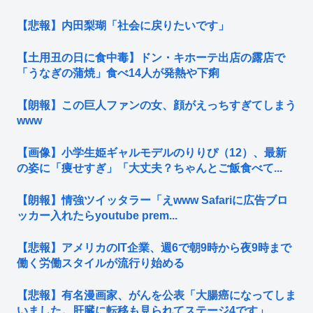
【悲報】内田梨瑚「社会に戻りたいです」
【土用丑の日に食中毒】ドン・キホーテ出店の露店で
「うなぎの蒲焼」食べ14人が発熱や下痢
【朗報】この巨人ファンの女、顔がえっちすぎてしまう
www
【画像】小学生姫ギャルモデルのりりぴ（12）、最新
の姿に「痩せすぎ」「大丈夫？ちゃんとご飯食べて...
【朗報】情強ツイッタラー「えwww Safariに広告ブロ
ッカー入れたらyoutube prem...
【悲報】アメリカのIT企業、週6で朝9時から夜9時まで
働く労働スタイルが流行り始める
【悲報】有名漫画家、がんを公表「大腸癌になってしま
いました。肝臓に転移も見られてステージ4です」