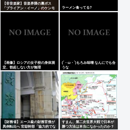
【非音楽家】音楽界隈の裏ボス
ラーメン食ってる?
「ブライアン・イーノ」のケンモ
メンがお気に入りの仕事は何？
【画像】ロシアの女子校の身体測
(´・ω・`)もろみ味噌 なんにでも合
定、勃起しない方が無理
うな
【財務省】エース級の財務官僚が
すまん、第二次世界大戦で日本が
異例転出へ 官邸幹部「協力的でな
勝つ方法は本当になかったのか？