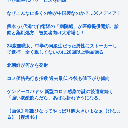
トが家事代行サービスを開始
なぜこんなに多くの物が中国製なのか？…米メディア！
熊本･八代港で自衛隊の「病院船」が医療提供開始、診
察と薬剤処方…被災者向け大浴場も！
24歳無職女、中学の同級生だった男性にストーカーし
て逮捕 全く親しくないのに20回以上物品贈る
北朝鮮が何かを発射
コメ価格先行き指数 過去最低 今後も値下がり傾向
ケンドーコバヤシ 新型コロナ感染で謎の後遺症続く
「強い炭酸飲んだら、あばら折れそうになる」
【画像】稲熊ひなってやっぱり胸大きいよなぁ【ひなま
る】【櫻坂46】