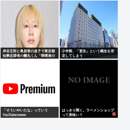
かったから」
岸谷五郎と奥居香の息子で東京都
小学館、「更生」という概念を否
知事志望者の蘭丸くん「喫煙者の
定してしまう
権利が侵害されてる。俺たちの税
金で喫煙所を作ってください」
「そういやいたな」っていう
はっきり聞く。ラーメンショップ
YouTuberwww
って美味い？