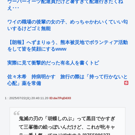
ウーバーイーツ配達員だけど暑すぎて配達行きたくね
え･･･
ワイの職場の後輩の女の子、めっちゃかわいくていい匂
いするけどゴミ無能
【朗報】へずまりゅう、熊本被災地でボランティア活動
をして皆を笑顔にするwww
実際に見て衝撃的だった有名人を書くトピ
佐々木希 持病明かす 旅行の際は「持って行かないと
心配」薬を常備
1 : 2025/07/22(火) 20:40:11.20
ID:dw7PqD4X0
鬼滅の刃の「胡蝶しのぶ」って黒目でかすぎ
て三峯徹の絵っぽいんだけど、これが牝キャ