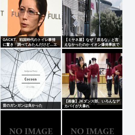
GACKT、戦国時代のトイレ事情
【ミヤネ屋】なぜ「戻るな」と言
に驚き「調べてみたんだけど…エ
えなかったのか イオン爆発事故で
グくない？」
斎藤幸平氏も逡巡「ボクもできな
かっただろうなあ」
【画像】JKダンス部、いろんなデ
昔のガンガンは良かった
カパイが大暴れ