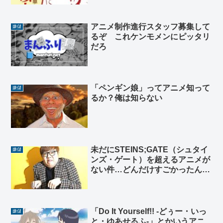
アニメ制作進行スタッフ募集して
嫌儲
るぞ これケンモメンにピッタリ
だろ
「ペンギン娘」ってアニメ知って
嫌儲
るか？俺は知らない
未だにSTEINS;GATE（シュタイ
嫌儲
ンズ・ゲート）を超えるアニメが
ない件…どんだけすごかったんだ
このアニメ❓
「Do It Yourself!! -どぅー・いっ
嫌儲
と・ゆあせるふ-」とかいうアニ