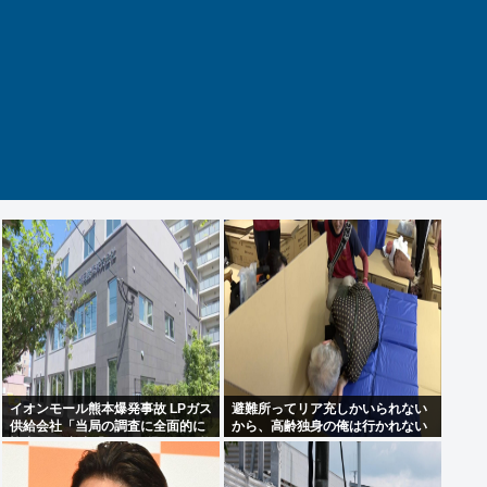
イオンモール熊本爆発事故 LPガス
避難所ってリア充しかいられない
供給会社「当局の調査に全面的に
から、高齢独身の俺は行かれない
協力」 経産省「LPガス爆発の可能
わ
性が高いとする見解で一致」と発
表