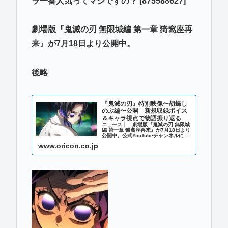
ラ一番人気ってマジですの？ [875588627]
劇場版『鬼滅の刃 無限城編 第一章 猗窩座再
来』が7月18日より公開中。
後略
『鬼滅の刃』特別映像〜胡蝶し
のぶ編〜公開 新規収録ボイス
＆キャラ視点で物語振り返る
ニュース｜ 劇場版『鬼滅の刃 無限城
編 第一章 猗窩座再来』が7月18日より
公開中。公式YouTubeチャンネルに
て、特別映像『そして無限城へ 〜胡蝶
www.oricon.co.jp
しのぶ編〜』が公開された。 これは
劇場版「無限城編」公開記念として、
「鬼滅の刃」全七夜特別...