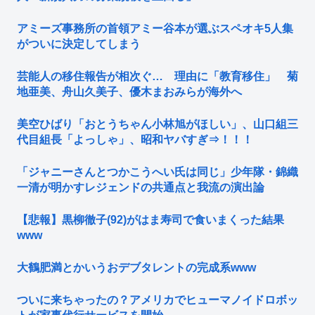
アミーズ事務所の首領アミー谷本が選ぶスペオキ5人集
がついに決定してしまう
芸能人の移住報告が相次ぐ… 理由に「教育移住」 菊
地亜美、舟山久美子、優木まおみらが海外へ
美空ひばり「おとうちゃん小林旭がほしい」、山口組三
代目組長「よっしゃ」、昭和ヤバすぎ⇒！！！
「ジャニーさんとつかこうへい氏は同じ」少年隊・錦織
一清が明かすレジェンドの共通点と我流の演出論
【悲報】黒柳徹子(92)がはま寿司で食いまくった結果
www
大鶴肥満とかいうおデブタレントの完成系www
ついに来ちゃったの？アメリカでヒューマノイドロボッ