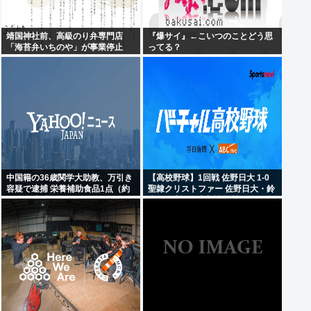
靖国神社前、高級のり弁専門店
『爆サイ』←こいつのことどう思
「海苔弁いちのや」が事業停止
ってる？
中国籍の36歳関学大助教、万引き
【高校野球】1回戦 佐野日大 1-0
容疑で逮捕 栄養補助食品1点（約
聖隷クリストファー 佐野日大・鈴
6400円相当）
木102球無四球完封 聖隷クリスト
ファーはエラーに泣く