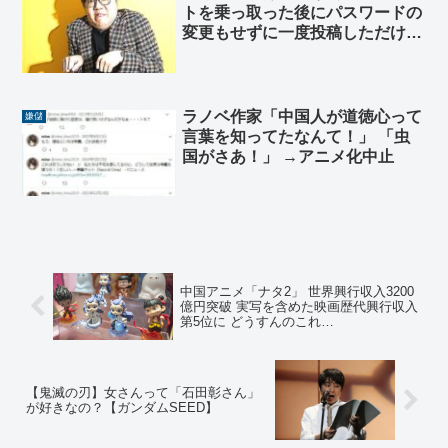
トを乗っ取った後にパスワードの
変更もせずに一度投稿しただけで
満足した犯人の真の目的ってな
に？
ラノベ作家「中国人が道徳心って
嫌儲
言葉を知ってたなんて！」 「虫
国がさあ！」 →アニメ化中止
中国アニメ「ナタ2」 世界興行収入3200
億円突破 実写を含めた映画歴代興行収入
第5位に どうすんのこれ…
【鬼滅の刃】女さんって「石田彰さん」
が好きなの？【ガンダムSEED】