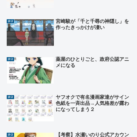
宮崎駿が「千と千尋の神隠し」を
嫌儲
作ったきっかけが凄い
薬屋のひとりごと、政府公認アニ
嫌儲
メになる
ヤフオクで有名漫画家達がサイン
嫌儲
色紙を一斉出品→人気格差が露わ
になってしまう２
【考察】水瀬いのり公式アカウン
嫌儲