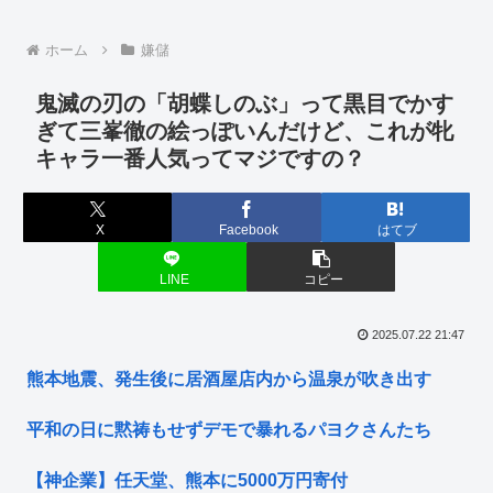
ホーム
嫌儲
鬼滅の刃の「胡蝶しのぶ」って黒目でかす
ぎて三峯徹の絵っぽいんだけど、これが牝
キャラ一番人気ってマジですの？
X
Facebook
はてブ
LINE
コピー
2025.07.22 21:47
熊本地震、発生後に居酒屋店内から温泉が吹き出す
平和の日に黙祷もせずデモで暴れるパヨクさんたち
【神企業】任天堂、熊本に5000万円寄付