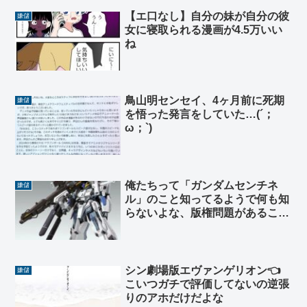
【エ口なし】自分の妹が自分の彼
嫌儲
女に寝取られる漫画が4.5万いい
ね
鳥山明センセイ、4ヶ月前に死期
嫌儲
を悟った発言をしていた…(´；
ω；`)
俺たちって「ガンダムセンチネ
嫌儲
ル」のこと知ってるようで何も知
らないよな、版権問題があること
とMSしか知らない
シン劇場版エヴァンゲリオン👈
嫌儲
こいつガチで評価してないの逆張
りのアホだけだよな