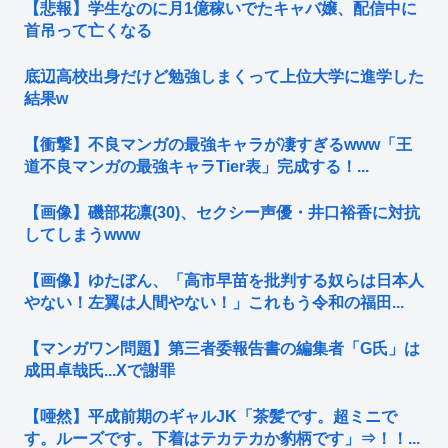
【悲報】学生なのに月1億稼いでたキャバ嬢、配信中に
首吊って亡くなる
底辺高校出身だけど勉強しまくって上位大学に進学した
結果w
【衝撃】不良マンガの最強キャラが凄すぎるwww「王
道不良マンガの最強キャラTier表」完成する！...
【画像】磯部花凛(30)、セクシー声優・井口裕香に対抗
してしまうwww
【画像】ゆたぼん、「高市早苗を批判する奴らは日本人
やない！左翼は人間やない！」これもう令和の福田...
【マンガワン問題】第三者委報告書の編集者「G氏」は
成田卓哉氏...Xで謝罪
【唖然】平成前期のギャルJK「茶髪です。超ミニで
す。ルーズです。下着はテカテカか豹柄です」⇒！！...