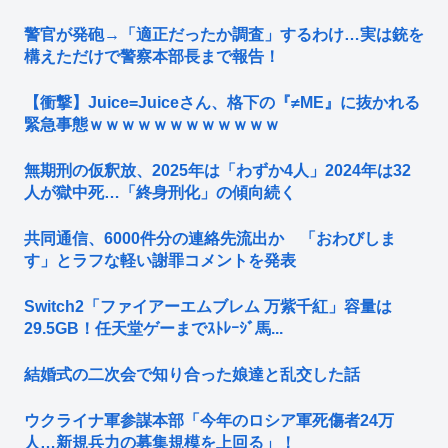
警官が発砲→「適正だったか調査」するわけ…実は銃を
構えただけで警察本部長まで報告！
【衝撃】Juice=Juiceさん、格下の『≠ME』に抜かれる
緊急事態ｗｗｗｗｗｗｗｗｗｗｗｗ
無期刑の仮釈放、2025年は「わずか4人」2024年は32
人が獄中死…「終身刑化」の傾向続く
共同通信、6000件分の連絡先流出か 「おわびしま
す」とラフな軽い謝罪コメントを発表
Switch2「ファイアーエムブレム 万紫千紅」容量は
29.5GB！任天堂ゲーまでｽﾄﾚｰｼﾞ馬...
結婚式の二次会で知り合った娘達と乱交した話
ウクライナ軍参謀本部「今年のロシア軍死傷者24万
人…新規兵力の募集規模を上回る」！