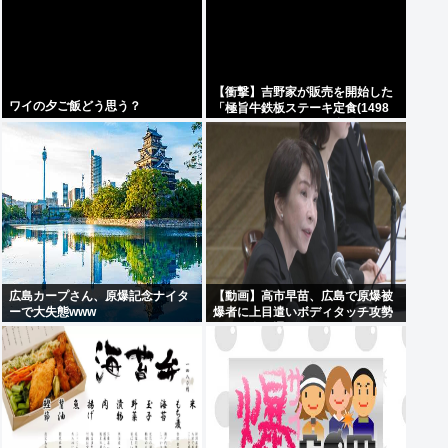
【衝撃】吉野家が販売を開始した
ワイの夕ご飯どう思う？
「極旨牛鉄板ステーキ定食(1498
円)」がうまそすぎると話題に
www
広島カープさん、原爆記念ナイタ
【動画】高市早苗、広島で原爆被
ーで大失態www
爆者に上目遣いボディタッチ攻勢
するも全く通用しないどころか
「非常に不安」とガチギレ