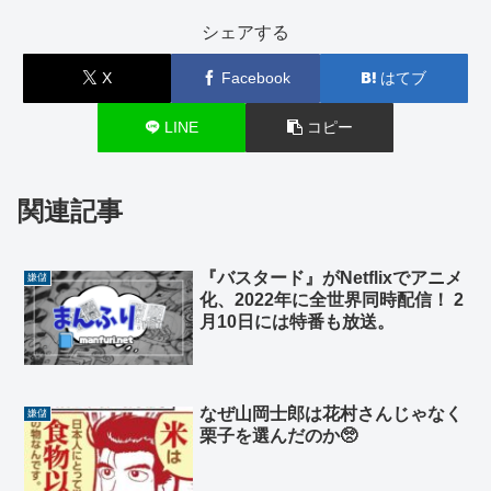
シェアする
X
Facebook
はてブ
LINE
コピー
関連記事
『バスタード』がNetflixでアニメ
嫌儲
化、2022年に全世界同時配信！ 2
月10日には特番も放送。
なぜ山岡士郎は花村さんじゃなく
嫌儲
栗子を選んだのか🥺