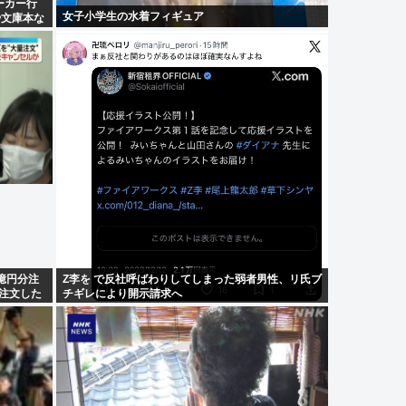
ーカー行
女子小学生の水着フィギュア
や文庫本な
億円分注
Z李を で反社呼ばわりしてしまった弱者男性、リ氏ブ
「注文した
チギレにより開示請求へ