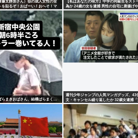
齋藤支靜加さん）似の成人女性の全
【私はあなたの味方】中学の同級生をスト
ストを貼るぞ！おぱーい！おへそ！マ
為か 24歳の女を逮捕 男性の自宅に唐揚げ
出身】
ど繰り返し届ける / 兵庫県
週刊少年ジャンプの人気マンガグッズ、43
ばらまきおばさん、結構ばらまく…
文・キャンセル繰り返したか 32歳女逮捕
ことで欲求が満たされた」