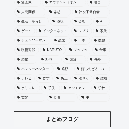
漫画家
エヴァンゲリオン
映画
人間関係
思想
社会不適合者
生活・暮らし
趣味
芸能
AI
ゲーム
インターネット
ジブリ
家族
チェンソーマン
恋愛
日本
歴史
呪術廻戦
NARUTO
ジョジョ
食事
動物
野球
議論
海外
ハンターハンター
経済
ぼっちざろっく
テレビ
哲学
炎上
陰キャ
結婚
ポリコレ
子供
ケンモメン
学校
世界
若者
中年
まとめブログ