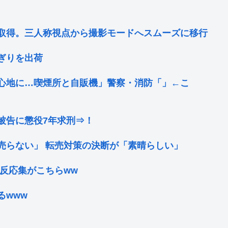
取得。三人称視点から撮影モードへスムーズに移行
ぎりを出荷
心地に…喫煙所と自販機」警察・消防「」←こ
被告に懲役7年求刑⇒！
売らない」 転売対策の決断が「素晴らしい」
反応集がこちらww
るwww