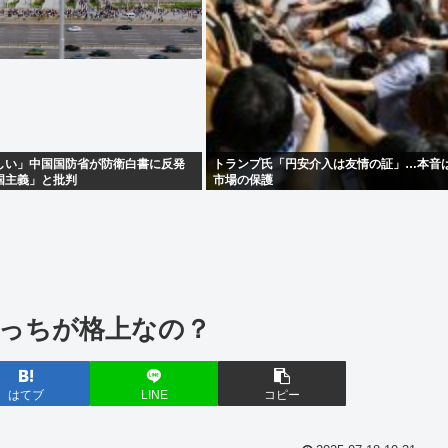
しい」中国国防省が防衛白書に反発
トランプ氏「円安介入は友情の証」…本音
国主義」と批判
市場の保護
っちが格上なの？
はてブ
LINE
コピー