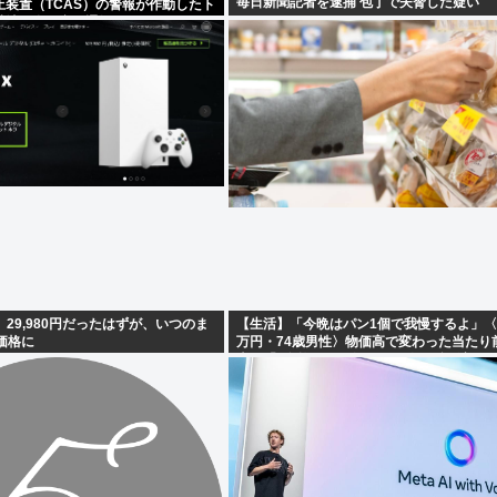
毎日新聞記者を逮捕 包丁で夫脅した疑い
止装置（TCAS）の警報が作動したト
港沖、全日空に通知
s S、29,980円だったはずが、いつのま
【生活】「今晩はパン1個で我慢するよ」〈
価格に
万円・74歳男性〉物価高で変わった当たり
卓…「1食抜けば、数百円は使わずに済む」