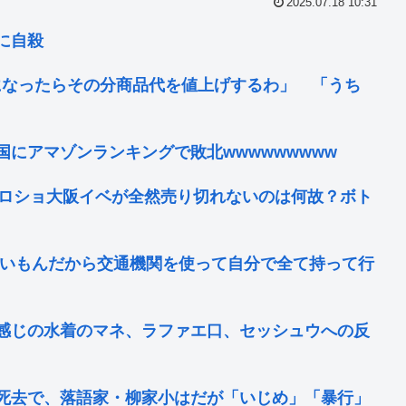
2025.07.18 10:31
に自殺
になったらその分商品代を値上げするわ」 「うち
にアマゾンランキングで敗北wwwwwwwww
のハロショ大阪イベが全然売り切れないのは何故？ボト
ないもんだから交通機関を使って自分で全て持って行
感じの水着のマネ、ラファエ口、セッシュウへの反
死去で、落語家・柳家小はだが「いじめ」「暴行」