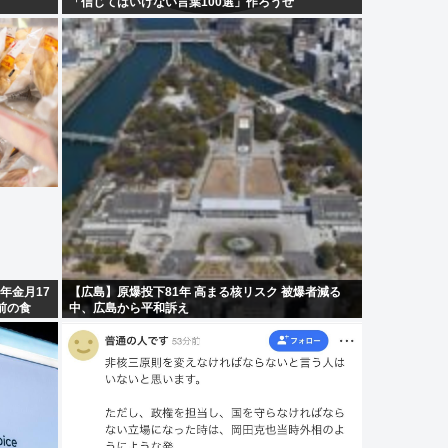
「信じてはいけない言葉100選」作ろうぜ
年金月17
【広島】原爆投下81年 高まる核リスク 被爆者減る
前の食
中、広島から平和訴え