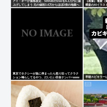
アイ・オーが価格改定、500GBのSSDを6.3万円に値
【画像】壇蜜（
上げしてしまう 元の値段3.4万からほぼ2倍の地獄へ
裸姿のAIイラ
ン毛！【秋田県
東京でタクシーが急に停まったら怒り狂ってクラク
早朝カビキラー
ション鳴らしてるやつ、だいたい田舎ナンバーwww