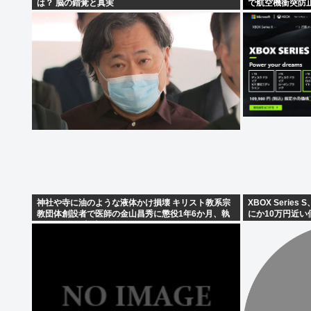
は？ 脳の錯覚と真実
で航空機衝突防
ラブル、羽田空
神社や寺に油のような液体かけ損壊 キリスト教系宗
XBOX Serie
教団体創設者で医師の金山昌秀に懲役1年6か月、執
にか10万円近い
行猶予3年の判決