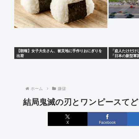
【朗報】女子大生さん、被災地に手作りおにぎりを
「盗人たけだけ
出荷
「日本の新型軍
ホーム
嫌儲
結局鬼滅の刃とワンピースてど
X
Facebook