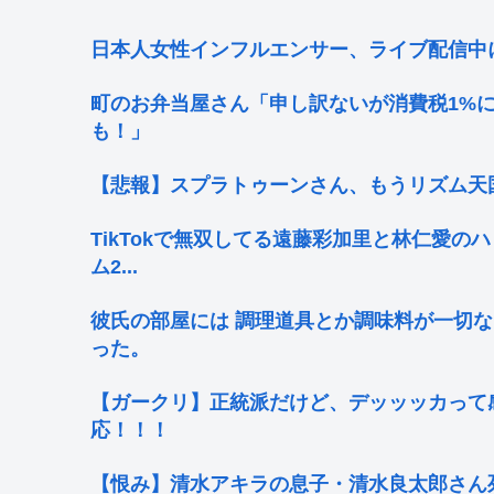
日本人女性インフルエンサー、ライブ配信中
町のお弁当屋さん「申し訳ないが消費税1%
も！」
【悲報】スプラトゥーンさん、もうリズム天国
TikTokで無双してる遠藤彩加里と林仁愛
ム2...
彼氏の部屋には 調理道具とか調味料が一切
った。
【ガークリ】正統派だけど、デッッッカって
応！！！
【恨み】清水アキラの息子・清水良太郎さん