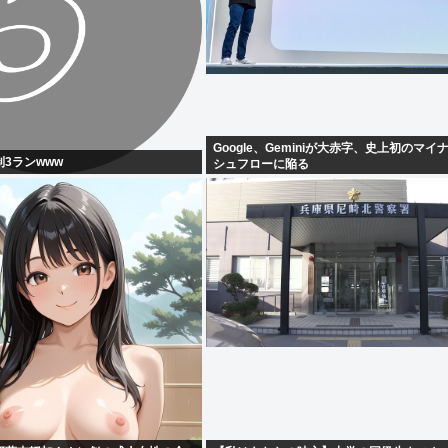
Google、Geminiが大赤字、史上初のマ
3ランwww
シュフローに陥る