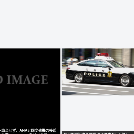
ト該当せず、ANAと国交省機の接近