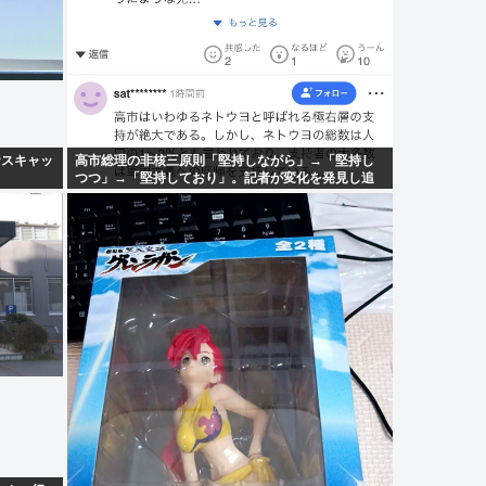
イナスキャッ
高市総理の非核三原則「堅持しながら」→「堅持し
つつ」→「堅持しており」。記者が変化を発見し追
及