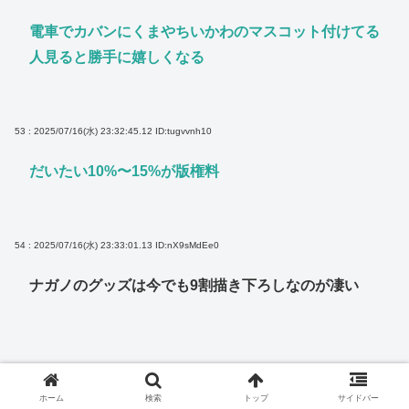
電車でカバンにくまやちいかわのマスコット付けてる
人見ると勝手に嬉しくなる
53 : 2025/07/16(水) 23:32:45.12
ID:tugvvnh10
だいたい10%〜15%が版権料
54 : 2025/07/16(水) 23:33:01.13
ID:nX9sMdEe0
ナガノのグッズは今でも9割描き下ろしなのが凄い
なんG
ちいかわ
仕事
収入
漫画
ホーム
検索
トップ
サイドバー