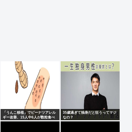
「うんこ移植」でピーナツアレル
35歳過ぎて独身だと狂うってマジ
ギー改善、15人中6人が数粒食べ
なの？
られるように