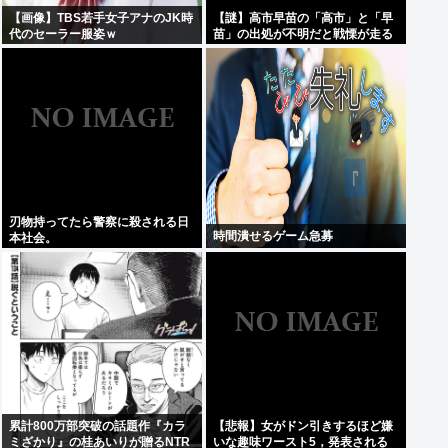
【画像】TBS若手女子アナのJK時
【謎】高市早苗の「高市」と「早
代のセーラー服姿ｗ
苗」の出処が不明だと戦慄が走る
刃物持ってたら警察に殺される日
時間潰せるゲーム急募
本社会。
累計800万部突破の話題作『カラ
【悲報】女がドン引きするほど嫌
ミざかり』の桂あいりが贈るNTR
いな趣味ワースト5，発表される