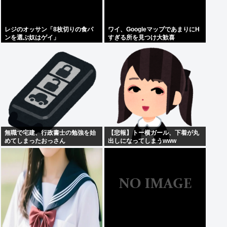
レジのオッサン「8枚切りの食パ
ワイ、GoogleマップであまりにΗ
ンを選ぶ奴はゲイ」
すぎる所を見つけ大歓喜
無職で宅建、行政書士の勉強を始
【悲報】トー横ガール、下着が丸
めてしまったおっさん
出しになってしまうwww