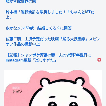
明かす配信界の闇
鈴木福「運転免許を取得しました！！ちゃんとMTだ
よ」
さかなクン 50歳 結婚してる？に回答
佐藤二朗、主演予定だった映画『踊る大捜査線』スピン
オフ作品の撮影中止
【悲報】ジャンポケ斉藤の妻、夫の求刑7年翌日に
Instagram更新「楽しすぎた」