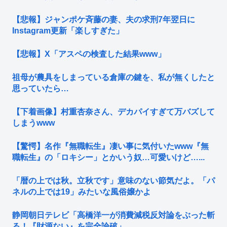
【悲報】ジャンポケ斉藤の妻、夫の求刑7年翌日に
Instagram更新「楽しすぎた」
【悲報】X「アスペの検査した結果www」
祖母が農具をしまっている倉庫の鍵を、私が無くしたと
思っていたら…
【下着画像】村重杏奈さん、デカパイすぎて万バズして
しまうwww
【驚愕】名作『無職転生』凄い事に気付いたwww『無
職転生』の「ロキシー」とかいう奴…可愛いけど…...
「暦の上では秋。立秋です」意味のない節気だよ。「パ
ネルの上では19」みたいな風俗嬢かよ
静岡朝日テレビ「高橋洋一が消費減税反対論をぶった斬
る！『財源ない』を完全論破」