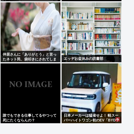
ラブコメ「グラぱらっ！」、完結
までラスト2話！！
仲居さんに「ありがとう」と言っ
エッヂお盆休みの読書部
たネット民、袋叩きにされてしま
う…
誰でもできる仕事してるやつって
日本メーカーは猛省せよ！ 軽スー
死にたくならんの？
パーハイトワゴン初のEV「BYDラ
ッコ」誕生の衝撃