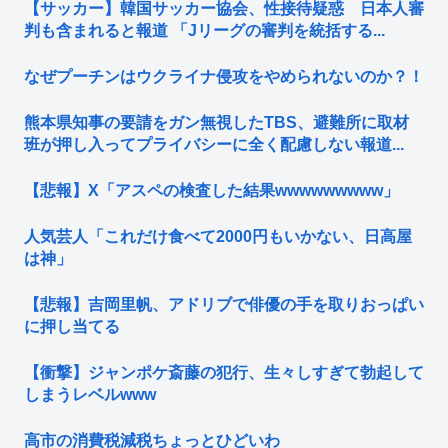
【サッカー】韓国サッカー協会、性接待疑惑 日本人審
判も含まれると報道 「Jリーグの審判を統括する...
なぜプーチンはウクライナ侵攻をやめられないのか？！
熊本県知事の要請をガン無視したTBS、避難所に取材
班が押し入ってプライバシーに全く配慮しない報道...
【悲報】X「アスペの検査した結果wwwwwwwww」
人気芸人「これだけ食べて2000円もいかない、日高屋
は神」
【悲報】吉岡里帆、アドリブで俳優の手を取りおっぱい
に押し当てる
【衝撃】ジャンポケ斎藤の犯行、生々しすぎて勃起して
しまうレベルwww
高市の消費税減税ちょっとひどいわ