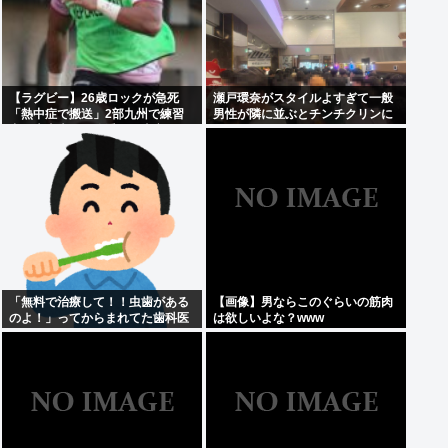
【ラグビー】26歳ロックが急死
瀬戸環奈がスタイルよすぎて一般
「熱中症で搬送」2部九州で練習
男性が隣に並ぶとチンチクリンに
中、大東大から昨季まで東京SG
見えてしまう
「無料で治療して！！虫歯がある
【画像】男ならこのぐらいの筋肉
のよ！」ってからまれてた歯科医
は欲しいよな？www
の旦那がいるママ