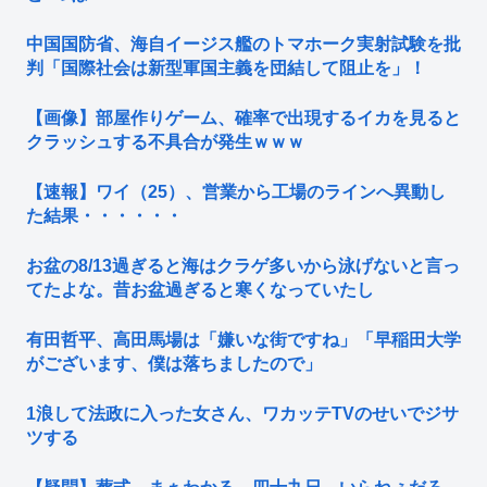
中国国防省、海自イージス艦のトマホーク実射試験を批
判「国際社会は新型軍国主義を団結して阻止を」！
【画像】部屋作りゲーム、確率で出現するイカを見ると
クラッシュする不具合が発生ｗｗｗ
【速報】ワイ（25）、営業から工場のラインへ異動し
た結果・・・・・・
お盆の8/13過ぎると海はクラゲ多いから泳げないと言っ
てたよな。昔お盆過ぎると寒くなっていたし
有田哲平、高田馬場は「嫌いな街ですね」「早稲田大学
がございます、僕は落ちましたので」
1浪して法政に入った女さん、ワカッテTVのせいでジサ
ツする