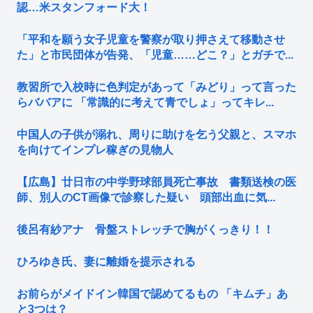
認…米スタンフォード大！
「平和を願う女子児童を警察が取り押さえて移動させ
た」と市民団体が告発、「児童……どこ？」とガチで...
教習所で入校時に色判定があって「みどり」って言った
らババアに 「常識的に考えて青でしょ」ってキレ...
中国人の子供が溺れ、周りに助けを乞う父親と、スマホ
を向けてインプレ稼ぎの見物人
【広島】廿日市の中学野球部員死亡事故 書類送検の医
師、別人のCT画像で診察した疑い 頭部出血に気...
後呂有紗アナ 骨盤ストレッチで胸がくっきり！！
ひろゆき氏、妻に離婚を提示される
お前らがメイドイン韓国で認めてるもの 「キムチ」あ
と3つは？