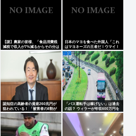
【謎】農家の皆様、「食品消費税
日本のマヨを食べた外国人「これ
減税で収入が7%減るからその分は
はマヨネーズの王者だ！ウマイ！
国が補償してくれ」と言い出す
うますぎる！どこで買えるん
だ？」
認知症の高齢者の資産260兆円が
「バス運転手は稼げない」は過去
狙われている！ 「被害者の8割が
の話？ ウィラーが年収600万円を
だまされた認識なし」
実現した理由