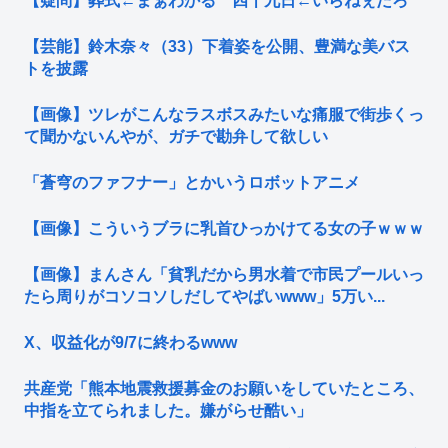
【疑問】葬式←まぁわかる 四十九日←いらねぇだろ
【芸能】鈴木奈々（33）下着姿を公開、豊満な美バス
トを披露
【画像】ツレがこんなラスボスみたいな痛服で街歩くっ
て聞かないんやが、ガチで勘弁して欲しい
「蒼穹のファフナー」とかいうロボットアニメ
【画像】こういうブラに乳首ひっかけてる女の子ｗｗｗ
【画像】まんさん「貧乳だから男水着で市民プールいっ
たら周りがコソコソしだしてやばいwww」5万い...
X、収益化が9/7に終わるwww
共産党「熊本地震救援募金のお願いをしていたところ、
中指を立てられました。嫌がらせ酷い」