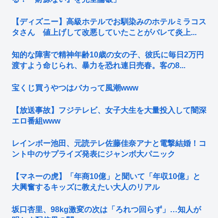
【ディズニー】高級ホテルでお馴染みのホテルミラコス
タさん 値上げして改悪していたことがバレて炎上...
知的な障害で精神年齢10歳の女の子、彼氏に毎日2万円
渡すよう命じられ、暴力を恐れ連日売春。客の8...
宝くじ買うやつはバカって風潮www
【放送事故】フジテレビ、女子大生を大量投入して闇深
エロ番組www
レインボー池田、元読テレ佐藤佳奈アナと電撃結婚！コ
ント中のサプライズ発表にジャンボ大パニック
【マネーの虎】「年商10億」と聞いて「年収10億」と
大興奮するキッズに教えたい大人のリアル
坂口杏里、98kg激変の次は「ろれつ回らず」…知人が