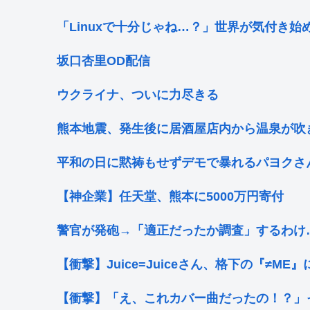
「Linuxで十分じゃね…？」世界が気付き始
坂口杏里OD配信
ウクライナ、ついに力尽きる
熊本地震、発生後に居酒屋店内から温泉が吹
平和の日に黙祷もせずデモで暴れるパヨクさ
【神企業】任天堂、熊本に5000万円寄付
警官が発砲→「適正だったか調査」するわけ
【衝撃】Juice=Juiceさん、格下の『≠
【衝撃】「え、これカバー曲だったの！？」