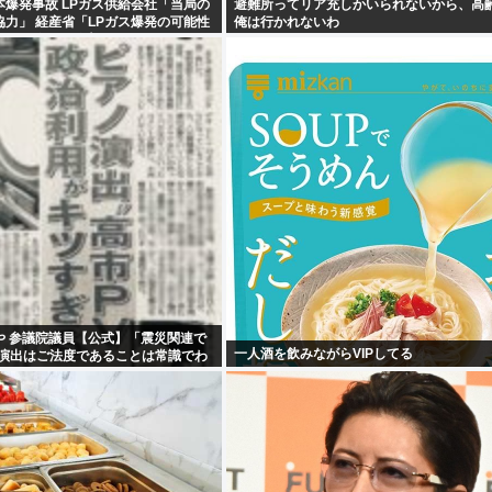
爆発事故 LPガス供給会社「当局の
避難所ってリア充しかいられないから、高
力」 経産省「LPガス爆発の可能性
俺は行かれないわ
解で一致」と発表
や 参議院議員【公式】「震災関連で
一人酒を飲みながらVIPしてる
ど演出はご法度であることは常識でわ
だが。」