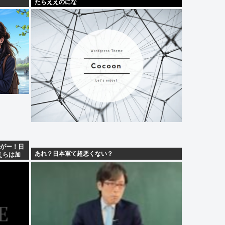
たらええのにな
人がー！日
あれ？日本軍て超悪くない？
えらは加