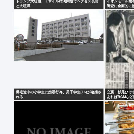
トランプ大統領、ミサイル枯渇問題でヘグセス長官
イオンモール熊本
と大喧嘩
調査に全面的に協
が高いとする見
帰宅途中の小学生に痴漢行為。男子学生(16)が逮捕さ
立憲・杉尾ひで
れる
あればBGMな
かりそうなもの