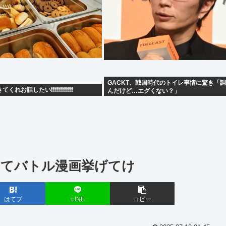
GACKT、戦国時代のトイレ事情に驚き「
れお話したい❗❗❗❗❗❗❗❗❗❗❗
んだけど…エグくない？」
ってバトル漫画挙げてけ
はてブ
LINE
コピー