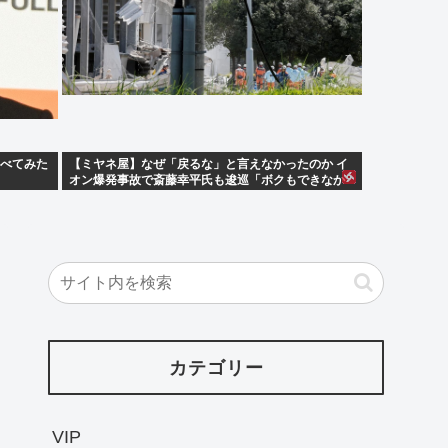
調べてみた
【ミヤネ屋】なぜ「戻るな」と言えなかったのか イ
オン爆発事故で斎藤幸平氏も逡巡「ボクもできなか
っただろうなあ」
カテゴリー
VIP