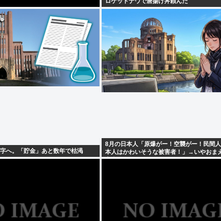
ロケットナウで唐揚げ丼頼んだ
8月の日本人「原爆がー！空襲がー！民間
赤字へ。「貯金」あと数年で枯渇
本人はかわいそうな被害者！」→いやおま
害者だろごまかすなwww