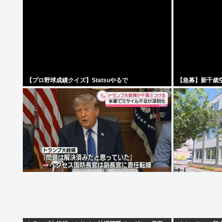
【プロ野球成績クイズ】Statsuやるで
【急募】新千歳