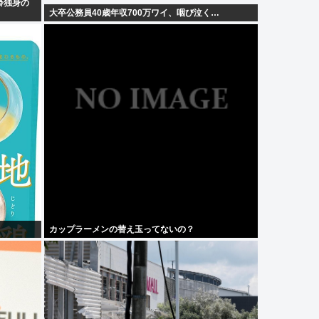
齢独身の
大卒公務員40歳年収700万ワイ、咽び泣く…
カップラーメンの替え玉ってないの？