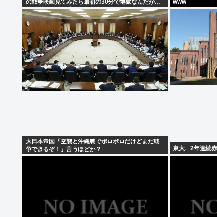
の戦争映画見てみたら最初の30分で地獄なんだが…
www
これずっと続く感じ？
大日本帝国「空襲と沖縄戦でボロボロだけどまだ戦
東大、2年連続
争できるぞ！」言うほどか？