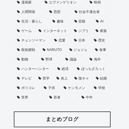
漫画家
エヴァンゲリオン
映画
人間関係
思想
社会不適合者
生活・暮らし
趣味
芸能
AI
ゲーム
インターネット
ジブリ
家族
チェンソーマン
恋愛
日本
歴史
呪術廻戦
NARUTO
ジョジョ
食事
動物
野球
議論
海外
ハンターハンター
経済
ぼっちざろっく
テレビ
哲学
炎上
陰キャ
結婚
ポリコレ
子供
ケンモメン
学校
世界
若者
中年
まとめブログ