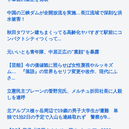
中国の三峡ダムが全開放流を実施…長江流域で深刻な洪
水被害！
秋田タワマン建ちまくってる高齢化ヤバすぎて駅前にコ
ンパクトシティつくって...
元いいとも青年隊、中居正広の”素顔”を暴露
【芸能】今の価値観に照らせば女性蔑視やルッキズ
ム… 『落語』の世界もセリフ変更や改作、現代にふ
さ...
立憲民主ブレーンの菅野完氏、メルチュ折田社長に人殺
しを連呼
北アルプス槍ヶ岳周辺で19歳の男子大学生が遭難 単
独で1泊2日の予定で入山も連絡取れず 警察が9...