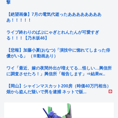
撃
【絶望画像】7月の電気代逝ったああああああああ
あ！！！！！
ライブ終わりのばぶにゃぎとれんたんが可愛すぎ
る！！！【乃木坂46】
【悲報】加藤小夏(おなつ)「演技中に惚れてしまった俳
優がいる」 （※動画あり）
ワイ「最近、嫁の夜間外出が増えてる…怪しい…興信所
に調査させたろ！」興信所「報告します」⇒結果w...
【岡山】シャインマスカット200房（時価40万円相当）
畑から盗んだ疑いで男を逮捕 ネットで販...