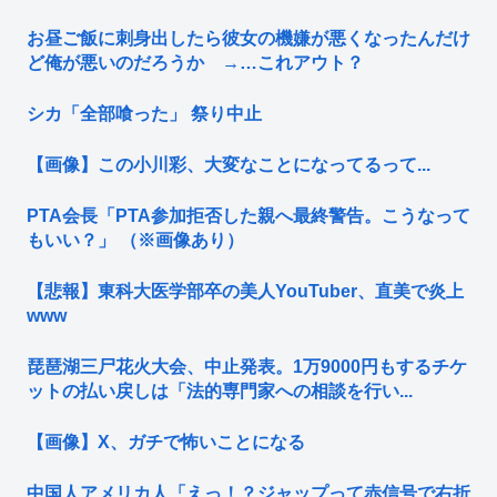
お昼ご飯に刺身出したら彼女の機嫌が悪くなったんだけ
ど俺が悪いのだろうか →…これアウト？
シカ「全部喰った」 祭り中止
【画像】この小川彩、大変なことになってるって...
PTA会長「PTA参加拒否した親へ最終警告。こうなって
もいい？」 （※画像あり）
【悲報】東科大医学部卒の美人YouTuber、直美で炎上
www
琵琶湖三尸花火大会、中止発表。1万9000円もするチケ
ットの払い戻しは「法的専門家への相談を行い...
【画像】X、ガチで怖いことになる
中国人アメリカ人「えっ！？ジャップって赤信号で右折