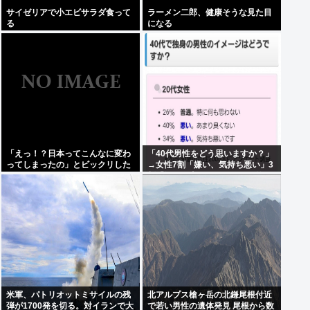
サイゼリアで小エビサラダ食って
ラーメン二郎、健康そうな見た目
る
になる
「えっ！？日本ってこんなに変わ
「40代男性をどう思いますか？」
ってしまったの」とビックリした
→女性7割「嫌い、気持ち悪い」3
こと
割「知った事ではない」と回答。
米軍、パトリオットミサイルの残
北アルプス槍ヶ岳の北鎌尾根付近
弾が1700発を切る。対イランで大
で若い男性の遺体発見 尾根から数