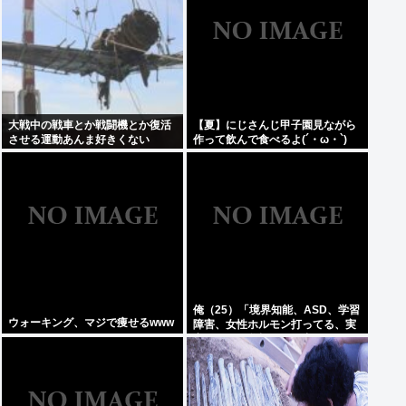
大戦中の戦車とか戦闘機とか復活
【夏】にじさんじ甲子園見ながら
させる運動あんま好きくない
作って飲んで食べるよ(´・ω・`)
俺（25）「境界知能、ASD、学習
ウォーキング、マジで痩せるwww
障害、女性ホルモン打ってる、実
家が細い、父親がアル中」⇦こいつ
が何歳でジサツするか予想しよう
ぜWW