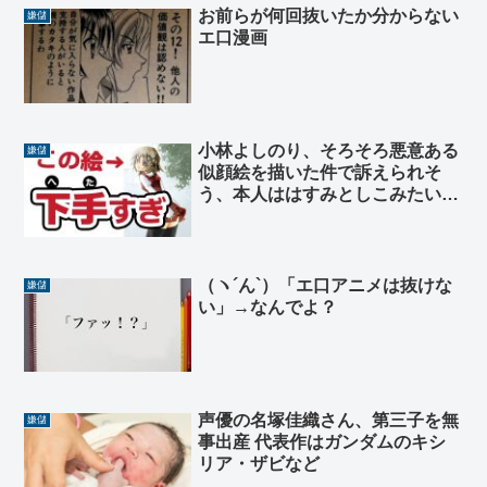
お前らが何回抜いたか分からない
嫌儲
エ口漫画
小林よしのり、そろそろ悪意ある
嫌儲
似顔絵を描いた件で訴えられそ
う、本人ははすみとしこみたいな
言い訳してる
（ヽ´ん`）「エ口アニメは抜けな
嫌儲
い」→なんでよ？
声優の名塚佳織さん、第三子を無
嫌儲
事出産 代表作はガンダムのキシ
リア・ザビなど