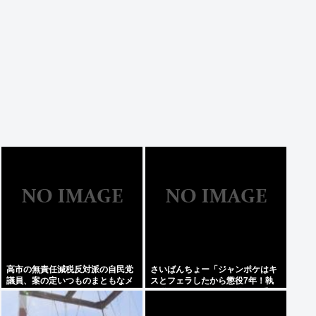
高市の無責任減税反対派の自民党
さいばんちょー「ジャンポケはキ
議員、案の定いつものまともなメ
スとフェラしたから懲役7年！執
ンツだったwww
行猶予なし！」←殺人並みに重く
て草