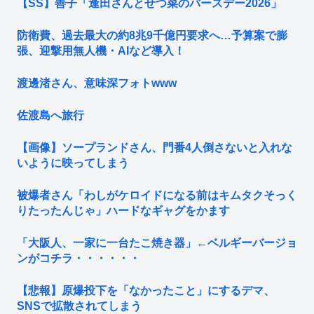
【SS】善子「逢田さんとせつ菜のバースデー2026」
防衛費、過去最大の約8兆9千億円要求へ…予算案で膨
張、迎撃用無人機・AIなど導入！
渡邊渚さん、意味深フォトwww
佐渡島へ旅行
【画像】ソープランドさん、門番4人倒さないと入れな
いように映ってしまう
被爆者さん「わしがケロイドになる前はキムタクそっく
りたったんじゃ」ハードなギャグをかます
「大阪人、一家に一台たこ焼き器」←ベルギーバージョ
ンがコチラ・・・・・・
【悲報】原爆投下を「なかったこと」にするデマ、
SNSで拡散されてしまう