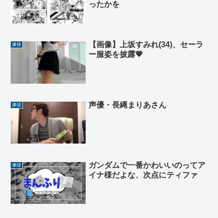
ったかを
【画像】上坂すみれ(34)、セーラ
嫌儲
ー服姿を披露💗
声優・長縄まりあさん
嫌儲
ガンダムで一番かわいいのってア
嫌儲
イナ様だよな、次点にティファ