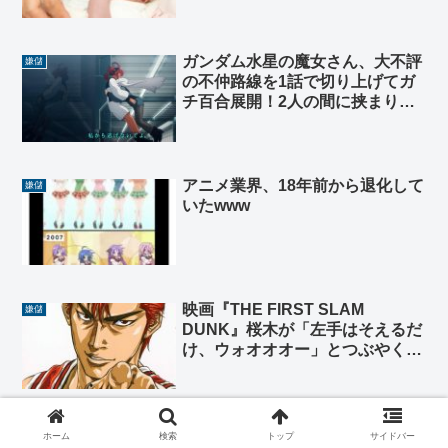
ガンダム水星の魔女さん、大不評
嫌儲
の不仲路線を1話で切り上げてガ
チ百合展開！2人の間に挟まりた
い！😍
アニメ業界、18年前から退化して
嫌儲
いたwww
映画『THE FIRST SLAM
嫌儲
DUNK』桜木が「左手はそえるだ
け、ウォオオオー」とつぶやくス
ペシャルムービーを公開
シン・ウルトラマンは３部作の予
嫌儲
ホーム
検索
トップ
サイドバー