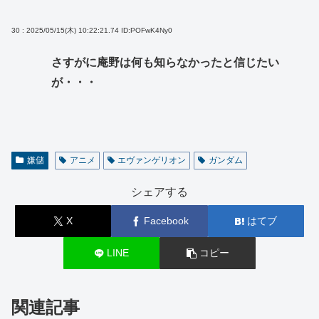
30 : 2025/05/15(木) 10:22:21.74
ID:POFwK4Ny0
さすがに庵野は何も知らなかったと信じたい
が・・・
嫌儲
アニメ
エヴァンゲリオン
ガンダム
シェアする
X
Facebook
はてブ
LINE
コピー
関連記事