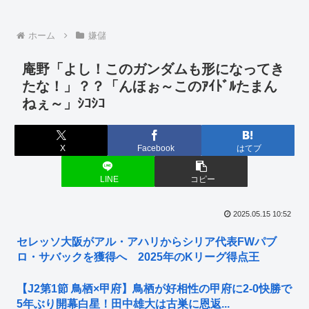
ホーム
嫌儲
庵野「よし！このガンダムも形になってき
たな！」？？「んほぉ～このｱｲﾄﾞﾙたまん
ねぇ～」ｼｺｼｺ
X
Facebook
はてブ
LINE
コピー
2025.05.15 10:52
セレッソ大阪がアル・アハリからシリア代表FWパブ
ロ・サバックを獲得へ 2025年のKリーグ得点王
【J2第1節 鳥栖×甲府】鳥栖が好相性の甲府に2-0快勝で
5年ぶり開幕白星！田中雄大は古巣に恩返...