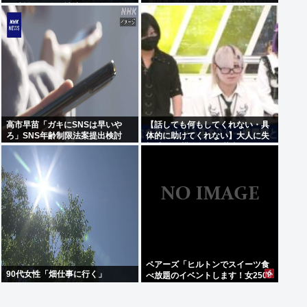
量消耗した分を補填するのに2年
百メートル下の急斜面 付近では男
以上かかる模様。
子大学生の行方がわからず
高市早苗「ガキにSNSは早いや
【話しても何もしてくれない・具
ろ」SNS年齢制限法案提出検討
体的に助けてくれない】大人に失
望感 トー横に集まる若者
ペアーズ「ヒルトンでスイーツ食
90代女性「畑仕事に行く」
べ放題のイベントします！女2500
円男7000円！！！」→男が集まら
ないと話題に