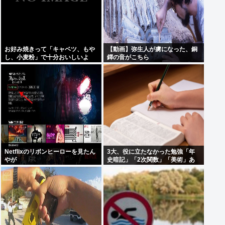
お好み焼きって「キャベツ、もや
【動画】弥生人が虜になった、銅
し、小麦粉」で十分おいしいよ
鐸の音がこちら
ね？
Netflixのリボンヒーローを見たん
3大、役に立たなかった勉強「年
やが
史暗記」「2次関数」「美術」あ
と1つは？