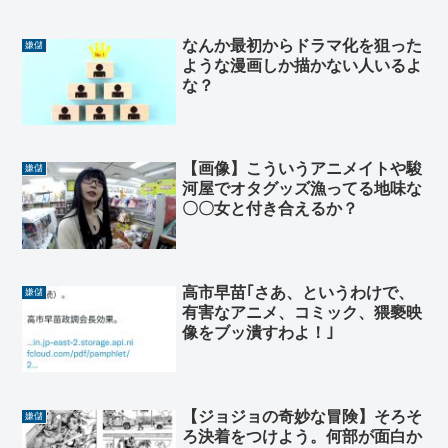
なんか最初からドラマ化を狙った
嫌儲
ような漫画しか描かない人いるよ
な？
【画像】こういうアニメイトや駿
嫌儲
河屋でオタグッズ漁ってる地味な
〇〇女と付き合えるか？
高市早苗｢さあ、というわけで、
嫌儲
有害なアニメ、コミック、猥褻映
像をブッ潰すわよ！｣
【ジョジョの奇妙な冒険】そろそ
嫌儲
ろ決着をつけよう。何部が面白か