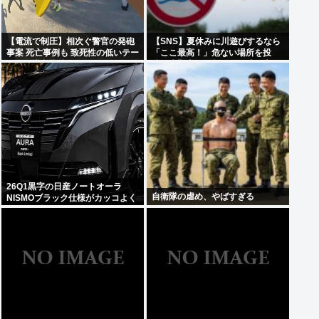
【電流で制圧】相次ぐ警官の発砲
【SNS】夏休みに川遊びするなら
事案 死亡事例も 致死性の低いテー
「ここ最高！」危ない場所を投
ザー銃導入指摘
稿、水難事故が起きたら法的責任
を問われる？
26Q1黒字の日産ノートオーラ
自衛隊の虐め、やばすぎる
NISMOブラック仕様がカッコよく
てなんか悔しい