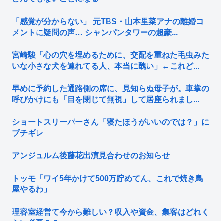
「感覚が分からない」 元TBS・山本里菜アナの離婚コ
メントに疑問の声… シャンパンタワーの超豪...
宮崎駿「心の穴を埋めるために、交配を重ねた毛虫みた
いな小さな犬を連れてる人、本当に醜い」←これど...
早めに予約した通路側の席に、見知らぬ母子が。車掌の
呼びかけにも「目を閉じて無視」して居座られまし...
ショートスリーパーさん「寝たほうがいいのでは？」に
ブチギレ
アンジュルム後藤花出演見合わせのお知らせ
トッモ「ワイ5年かけて500万貯めてん、これで焼き鳥
屋やるわ」
理容室経営て今から難しい？収入や資金、集客はどれく