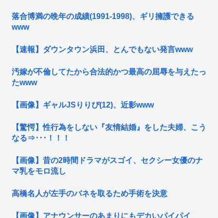
落合博満の晩年の成績(1991-1998)、ギリ擁護できる
www
【速報】ダウンタウン浜田、とんでもない発言www
汚嫁が不倫してたから合法的かつ最高の屈辱を与えたっ
たwww
【画像】ギャルJSりりぴ(12)、近影www
【驚愕】性行為をしない『友情結婚』をした夫婦、こう
なる⇒･･･！！！
【画像】昔の2時間ドラマがスゴイ、セクシー女優のナ
マ乳をモロ流し
高橋名人が左手のバネを取るため手術を決意
【画像】アナウンサーのあまりにもデカいパイパイ