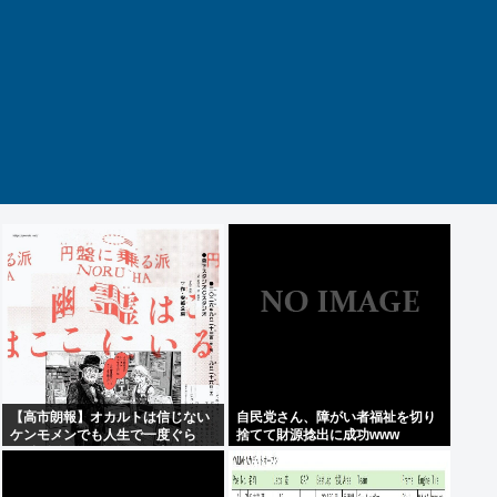
【高市朗報】オカルトは信じない
自民党さん、障がい者福祉を切り
ケンモメンでも人生で一度ぐら
捨てて財源捻出に成功www
い"超自然的な体験"した事あるん
だろ？？