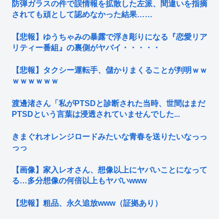
防弾ガラスの件で誤情報を拡散した左派、間違いを指摘
されても頑として認めなかった結果……
【悲報】ゆうちゃみの暴露で浮き彫りになる『恋愛リア
リティー番組』の裏側がヤバイ・・・・・
【悲報】タクシー運転手、儲かりまくることが判明ｗｗ
ｗｗｗｗｗｗ
渡邊渚さん「私がPTSDと診断された当時、世間はまだ
PTSDという言葉は浸透されていませんでした...
きまぐれオレンジロードみたいな青春を送りたいなっっ
っっ
【画像】家入レオさん、想像以上にヤバいことになって
る…多分想像の何倍以上もヤバいwww
【悲報】粗品、永久追放www（証拠あり）