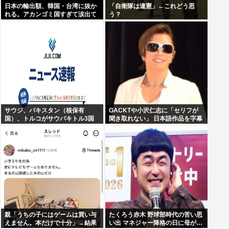
日本の輸出額、韓国・台湾に抜か
「自衛隊は違憲」←これどう思
れる。アカンゴミ国すぎて涙出て
う？
きた…
サウジ、パキスタン（核保有
GACKTや小沢仁志に「セリフが
国）、トルコがサウパキトル3国
聞き取れない」 日本語作品を字幕
相互防衛協定締結
で見る人が増えている背景
親「うちの子にはゲームは買い与
たくろう赤木 野球部時代の苦い思
えません。本だけで十分」→結果
い出 マネジャー降格の日に母が…