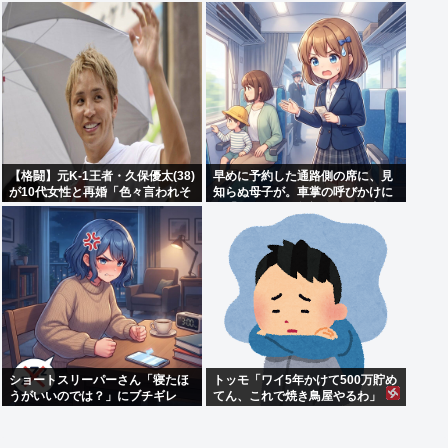
「何も言えなくて」
【格闘】元K-1王者・久保優太(38)
早めに予約した通路側の席に、見
が10代女性と再婚「色々言われそ
知らぬ母子が。車掌の呼びかけに
うですが…」
も「目を閉じて無視」して居座ら
れました。無理やり奪われた席
は、結局“やったもん勝ち”にな
っ...
ショートスリーパーさん「寝たほ
トッモ「ワイ5年かけて500万貯め
うがいいのでは？」にブチギレ
てん、これで焼き鳥屋やるわ」