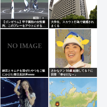
【ゴンギウム】甲子園初の女性審
大学生、スカウト行為で逮捕され
判、このプレーをアウトにする
まくる
www
納豆とキムチを混ぜたやつをご飯
さかなクン 50歳 結婚してる？に
にかけた韓日友好丼www
回答 「幸せだな～」