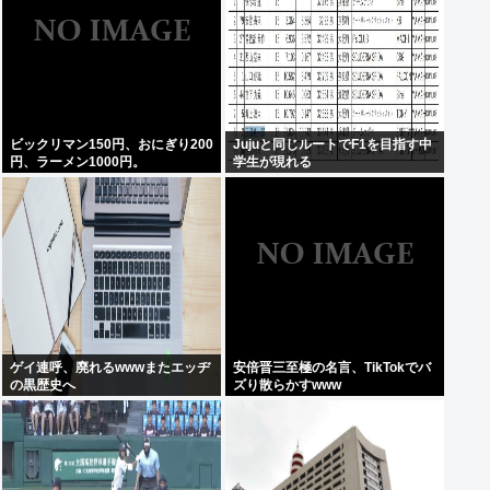
ビックリマン150円、おにぎり200
Jujuと同じルートでF1を目指す中
円、ラーメン1000円。
学生が現れる
ゲイ連呼、廃れるwwwまたエッヂ
安倍晋三至極の名言、TikTokでバ
の黒歴史へ
ズり散らかすwww