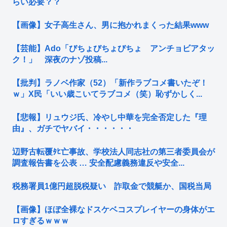
らい必要？？
【画像】女子高生さん、男に抱かれまくった結果www
【芸能】Ado「びちょびちょびちょ アンチョビアタッ
ク！」 深夜のナゾ投稿...
【批判】ラノベ作家（52）「新作ラブコメ書いたぞ！
ｗ」X民「いい歳こいてラブコメ（笑）恥ずかしく...
【悲報】リュウジ氏、冷やし中華を完全否定した『理
由』、ガチでヤバイ・・・・・・
辺野古転覆ﾀﾋ亡事故、学校法人同志社の第三者委員会が
調査報告書を公表 … 安全配慮義務違反や安全...
税務署員1億円超脱税疑い 詐取金で競艇か、国税当局
【画像】ほぼ全裸なドスケベコスプレイヤーの身体がエ
ロすぎるｗｗｗ