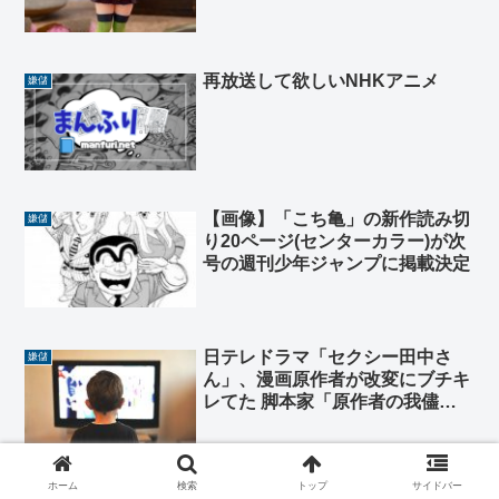
ーガー並の胸部装甲を忠実に再現
再放送して欲しいNHKアニメ
嫌儲
【画像】「こち亀」の新作読み切
嫌儲
り20ページ(センターカラー)が次
号の週刊少年ジャンプに掲載決定
日テレドラマ「セクシー田中さ
嫌儲
ん」、漫画原作者が改変にブチキ
レてた 脚本家「原作者の我儘で
最後協力だけになったわ」
ホーム
検索
トップ
サイドバー
「リコリス・リコイル」の18禁グ
嫌儲