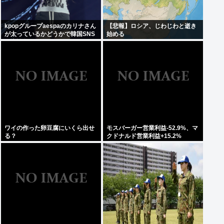
kpopグループaespaのカリナさん
【悲報】ロシア、じわじわと逝き
が太っているかどうかで韓国SNS
始める
が大論争に…！！！
ワイの作った卵豆腐にいくら出せ
モスバーガー営業利益-52.9%、マ
る？
クドナルド営業利益+15.2%