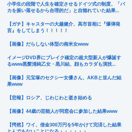
小学生の段階で人生を確定させるドイツ式の制度、「バ
カを振い落せるから合理的だ」と自惚れていた結果...
【ガチ】キャスターの大越健介、高市首相に『爆弾発
言』をしてしまう！！！！！
【画像】だらしない体型の南米女www
イメージDVD界にブレイク確定の超大型新人が爆誕す
るwww黒髪清純乙女・黒川結、顔もカラダも演技...
【画像】元宝塚のセクシー女優さん、AKBと並んだ結
果www
【悲報】ロシア、じわじわと逝き始める
【画像】44歳の芸能人が同窓会に参加した結果www
【愕然】ワイ、借金300万円を5年かけて完済した結果
とんでもないことになる・・・・・・