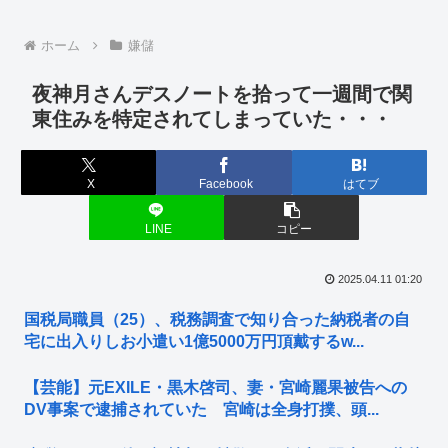
ホーム
嫌儲
夜神月さんデスノートを拾って一週間で関
東住みを特定されてしまっていた・・・
X
Facebook
はてブ
LINE
コピー
2025.04.11 01:20
国税局職員（25）、税務調査で知り合った納税者の自
宅に出入りしお小遣い1億5000万円頂戴するw...
【芸能】元EXILE・黒木啓司、妻・宮崎麗果被告への
DV事案で逮捕されていた 宮崎は全身打撲、頭...