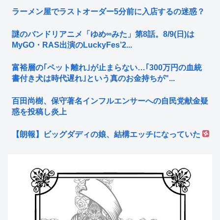
ラーメン屋でラストオーダー5分前に入店するの迷惑？
謎のバンドリアニメ「ゆめ∞みた」第8話。8/9(日)は
MyGO・RAS出演のLuckyFes’2...
富裕層の｢ペット離れ｣が止まらない…｢300万円の血統
書付き犬は時代遅れ｣という真のお金持ちが"...
百田尚樹、保守著名インフルエンサーへの自民党献金疑
惑を投稿し炎上
【朗報】ビッグダディの娘、結構エッチになっていた