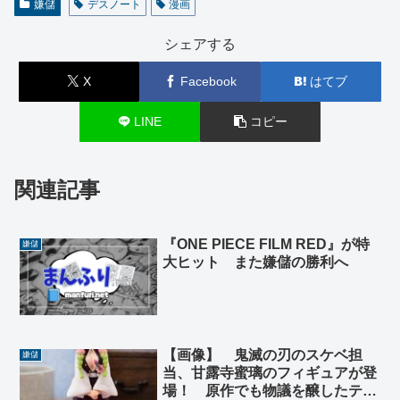
嫌儲
デスノート
漫画
シェアする
X
Facebook
はてブ
LINE
コピー
関連記事
『ONE PIECE FILM RED』が特
嫌儲
大ヒット また嫌儲の勝利へ
【画像】 鬼滅の刃のスケベ担
嫌儲
当、甘露寺蜜璃のフィギュアが登
場！ 原作でも物議を醸したティ