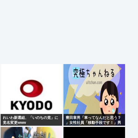
れいわ新選組、「いのちの党」に
豊田章男「車ってなんだと思う？
党名変更www
」女性社員「移動手段です！」男
性社員「…w」