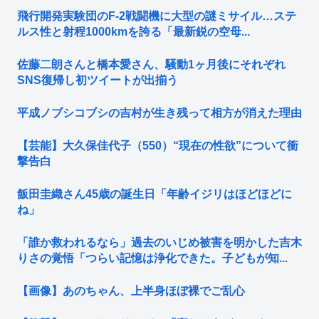
飛行開発実験団のF-2戦闘機に大型の謎ミサイル…ステ
ルス性と射程1000kmを誇る「最新鋭の空母...
佐藤二朗さんと橋本愛さん、騒動1ヶ月後にそれぞれ
SNS復帰し初ツイートが出揃う
平成ノブシコブシの吉村が生き残って相方が消えた理由
【芸能】大久保佳代子（550）“現在の性欲”について衝
撃告白
飯田圭織さん45歳の誕生日「年齢イジリはほどほどに
ね」
「誰か救われるなら」過去のいじめ被害を明かした吉木
りさの覚悟「つらい記憶は浄化できた。子どもが知...
【画像】あのちゃん、上半身ほぼ裸でご乱心