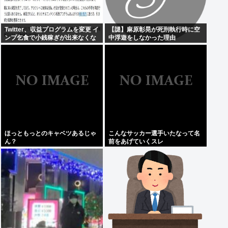
Twitter、収益プログラムを変更 イ
【謎】麻原彰晃が死刑執行時に空
ンプ乞食で小銭稼ぎが出来なくな
中浮遊をしなかった理由
る…
ほっともっとのキャベツあるじゃ
こんなサッカー選手いたなって名
ん？
前をあげていくスレ