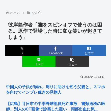
ホーム
なんG
彼岸島作者「雅をスピンオフで使うのは困
る。原作で登場した時に変な笑いが起きて
しまう」
X
Facebook
はてブ
LINE
コピー
2025.04.10 13:17
中国人の子供が溺れ、周りに助けを乞う父親と、スマホ
を向けてインプレ稼ぎの見物人
【広島】廿日市の中学野球部員死亡事故 書類送検の医
師、別人のCT画像で診察した疑い 頭部出血に気...