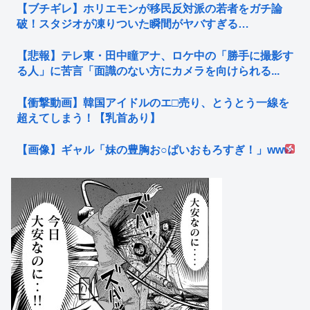
【ブチギレ】ホリエモンが移民反対派の若者をガチ論
破！スタジオが凍りついた瞬間がヤバすぎる…
【悲報】テレ東・田中瞳アナ、ロケ中の「勝手に撮影す
る人」に苦言「面識のない方にカメラを向けられる...
【衝撃動画】韓国アイドルのエ□売り、とうとう一線を
超えてしまう！【乳首あり】
【画像】ギャル「妹の豊胸お○ぱいおもろすぎ！」www