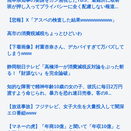
熊本県知事の要請をガン無視したTBS、避難所に取材
班が押し入ってプライバシーに全く配慮しない報道...
【悲報】X「アスペの検査した結果wwwwwwwww」
高市の消費税減税ちょっとひどいわ
【下着画像】村重杏奈さん、デカパイすぎて万バズして
しまうwww
静岡朝日テレビ「高橋洋一が消費減税反対論をぶった斬
る！『財源ない』を完全論破」
知的な障害で精神年齢10歳の女の子、彼氏に毎日2万円
渡すよう命じられ、暴力を恐れ連日売春。客の8...
【放送事故】フジテレビ、女子大生を大量投入して闇深
エロ番組www
【マネーの虎】「年商10億」と聞いて「年収10億」と