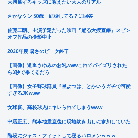
大興奮するキッズに教えたい大人のリアル
さかなクン 50歳 結婚してる？に回答
佐藤二朗、主演予定だった映画『踊る大捜査線』スピン
オフ作品の撮影中止
2026年度 暑さのピーク終了
【画像】道重さゆみのお乳wwwこれでパイズリされた
ら3秒で果てるだろ
【画像】女子野球部員『星よつは』とかいうガチで可愛
すぎるJKwww
女球審、高校球児にキレられてしまうwww
中居正広、熊本地震直後に現地炊き出しに参加していた
階段にジャストフィットして寝るハロメンｗｗｗ