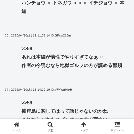
ハンチョウ ＞ トネガワ ＞＞＞ イチジョウ ＞ 本
編
60 : 2025/04/10(木) 13:11:52.14
ID:GPswC1Jnr
>>59
あれは本編が惰性でやりすぎてなぁ⋯
作者の今読むなら地獄ゴルフの方が読める部類
64 : 2025/04/10(木) 13:14:26.16
ID:VF+WgMb/H
>>59
彼岸島に関してはって話じゃないのかね
それならバキもスピンオフの方が面白い
ホーム
検索
トップ
サイドバー