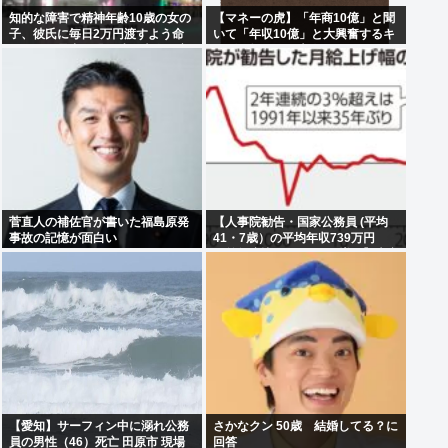
知的な障害で精神年齢10歳の女の
【マネーの虎】「年商10億」と聞
子、彼氏に毎日2万円渡すよう命
いて「年収10億」と大興奮するキ
じられ、暴力を恐れ連日売春。客
ッズに教えたい大人のリアル
の82歳を殺害し逮捕
菅直人の補佐官が書いた福島原発
【人事院勧告・国家公務員 (平均
事故の記憶が面白い
41・7歳）の平均年収739万円
（前年度比26万7000円増）】大卒
初任給514万6000円、50歳の課長
は1488万3000円…地方公務員の
給与も引き上げると、1兆1250億
円増
【愛知】サーフィン中に溺れ公務
さかなクン 50歳 結婚してる？に
員の男性（46）死亡 田原市 現場
回答