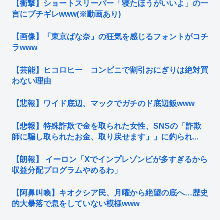
【衝撃】ショートスリーパー「寝たほうがいいよ」の一
言にブチギレwww(※動画あり)
【画像】「東京ばな奈」の狂気を感じるフォントがコチ
ラwww
【芸能】ヒコロヒー コンビニで割引おにぎりは絶対買
わない理由
【悲報】ワイド底辺、マックでガチのド底辺飯www
【悲報】特殊詐欺で金を取られた女性、SNSの「詐欺
師に騙し取られたお金、取り戻せます」」に釣られ...
【朗報】 イーロン「Xでインプレゾンビが多すぎるから
収益分配プログラムやめるわ」
【阿鼻叫喚】キオクシア民、月曜から絶望の底へ…歴史
的大暴落で息をしていない模様www