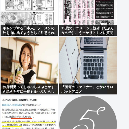
キャンプする日本人、ラーメンの
15歳のアニメージュ読者（たぶん
汁を山に捨てようとして注意され
女の子）、うっかりトミノに質問
て不貞腐れる
してしまい無事に『反米』思想を
叩き込まれる… この人ガンダム創
ってて
独身弱男ってしゃぶしゃぶとかす
「蒼穹のファフナー」とかいうロ
き焼きを年に一度も食べないらし
ボットアニメ
いぞ