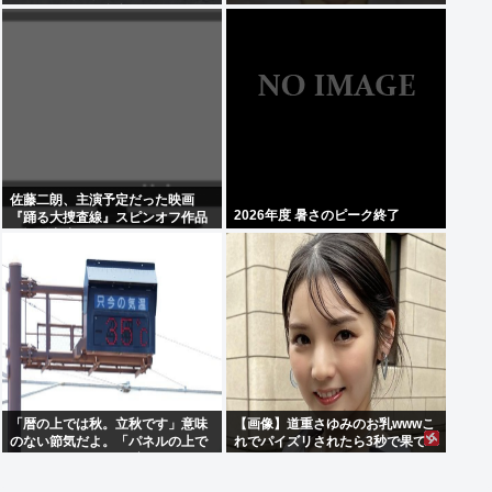
はサーフィンで有名なスポット
佐藤二朗、主演予定だった映画
2026年度 暑さのピーク終了
『踊る大捜査線』スピンオフ作品
の撮影中止
「暦の上では秋。立秋です」意味
【画像】道重さゆみのお乳wwwこ
のない節気だよ。「パネルの上で
れでパイズリされたら3秒で果て
は19」みたいな風俗嬢かよ
るだろ