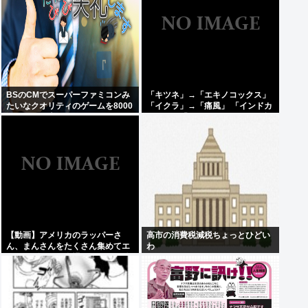
BSのCMでスーパーファミコンみ
「キツネ」→「エキノコックス」
たいなクオリティのゲームを8000
「イクラ」→「痛風」 「インドカ
円ぐらいで売ってるでしょ
レー」→「ネパール」みたいな合
言葉でしか話せない人いるでし
ょ？
【動画】アメリカのラッパーさ
高市の消費税減税ちょっとひどい
ん、まんさんをたくさん集めてエ
わ
チエチダンスを全裸で踊るMVを撮
ってしまう❤