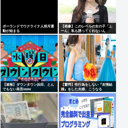
ポーランドでウクライナ人排斥運
【画像】このレベルの女の子「ふ
動が始まる
ーん、私も誘ってくれないん
だ⋯」
【速報】ダウンタウン浜田、とん
【驚愕】性行為をしない『友情結
でもない発言www
婚』をした夫婦、こうなる
⇒･･･！！！