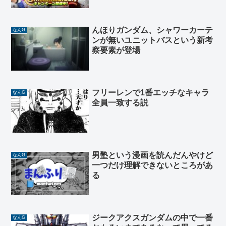
んほりガンダム、シャワーカーテ
なんG
ンが無いユニットバスという新考
察要素が登場
フリーレンで1番エッチなキャラ
なんG
全員一致する説
男塾という漫画を読んだんやけど
なんG
一つだけ理解できないところがあ
る
ジークアクスガンダムの中で一番
なんG