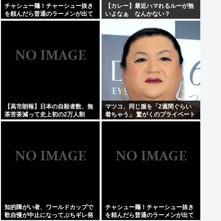
チャシュー麺！チャーシュー抜き
【カレー】最近ハマれるルーが無
を頼んだら普通のラーメンが出て
いよなぁ なんかない？
きたんだが、これっておかしくね
え？
【高市朗報】日本の自殺者数、無
マツコ、同じ服を「2週間ぐらい
茶苦茶減って史上初の2万人割
着ちゃう」 驚がくのプライベート
れ。無茶苦茶生きやすい国になっ
理由を激白
てる件www
知的障がい者、ワールドカップで
チャシュー麺！チャーシュー抜き
歌自慢が中止になってぶちギレ発
を頼んだら普通のラーメンが出て