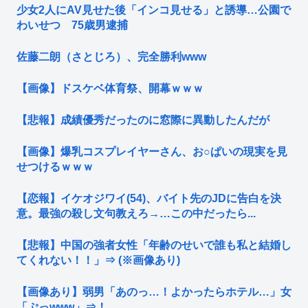
少女2人にAV見せた後「インコ見せる」と誘導…公園で
わいせつ 75歳男逮捕
佐藤二朗（さとじろ）、完全勝利www
【画像】ドスケベ体育祭、開幕ｗｗｗ
【悲報】成績優秀だったのに窓際に異動したんだが
【画像】爆乳コスプレイヤーさん、お○ぱいの現実を見
せつけるｗｗｗ
【恋報】イケオジワイ(54)、バイト先のJDに告白を決
意。最強の殺し文句教えろ→…この中だったら...
【悲報】中国の強者女性「年齢のせいで誰も私と結婚し
てくれない！！」⇒ (※画像あり)
【画像あり】弱男「あのっ…！よかったらホテル…」女
「ぷっwww」⇒！