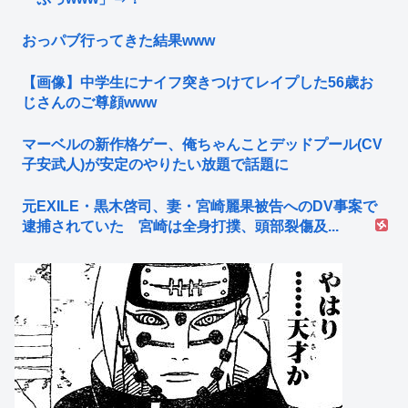
おっパブ行ってきた結果www
【画像】中学生にナイフ突きつけてレイプした56歳お
じさんのご尊顔www
マーベルの新作格ゲー、俺ちゃんことデッドプール(CV
子安武人)が安定のやりたい放題で話題に
元EXILE・黒木啓司、妻・宮崎麗果被告へのDV事案で
逮捕されていた 宮崎は全身打撲、頭部裂傷及...