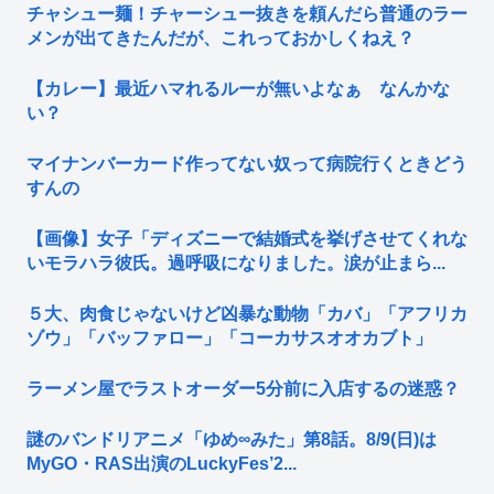
チャシュー麺！チャーシュー抜きを頼んだら普通のラー
メンが出てきたんだが、これっておかしくねえ？
【カレー】最近ハマれるルーが無いよなぁ なんかな
い？
マイナンバーカード作ってない奴って病院行くときどう
すんの
【画像】女子「ディズニーで結婚式を挙げさせてくれな
いモラハラ彼氏。過呼吸になりました。涙が止まら...
５大、肉食じゃないけど凶暴な動物「カバ」「アフリカ
ゾウ」「バッファロー」「コーカサスオオカブト」
ラーメン屋でラストオーダー5分前に入店するの迷惑？
謎のバンドリアニメ「ゆめ∞みた」第8話。8/9(日)は
MyGO・RAS出演のLuckyFes’2...