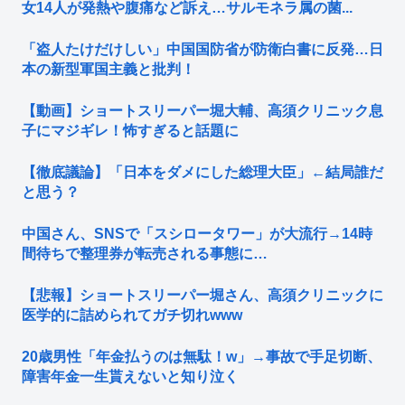
女14人が発熱や腹痛など訴え…サルモネラ属の菌...
「盗人たけだけしい」中国国防省が防衛白書に反発…日
本の新型軍国主義と批判！
【動画】ショートスリーパー堀大輔、高須クリニック息
子にマジギレ！怖すぎると話題に
【徹底議論】「日本をダメにした総理大臣」←結局誰だ
と思う？
中国さん、SNSで「スシロータワー」が大流行→14時
間待ちで整理券が転売される事態に…
【悲報】ショートスリーパー堀さん、高須クリニックに
医学的に詰められてガチ切れwww
20歳男性「年金払うのは無駄！w」→事故で手足切断、
障害年金一生貰えないと知り泣く