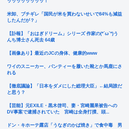
ッッッッッッッッ！
米卸、ブチギレ「国民が米を買わないせいで84%も減益
したんだが？」
【訃報】「おはぎドリーム」シリーズ 作家の(*´ω`*)う
んち博士さん死去 64歳
【画像あり】最近のJCの身体、健康的www
ワイのスニーカー、パンティーを履いた靴とか馬鹿にさ
れる
【徹底議論】「日本をダメにした総理大臣」←結局誰だ
と思う？
【芸能】元EXILE・黒木啓司、妻・宮崎麗果被告への
DV事案で逮捕されていた 宮崎は全身打撲、頭...
ドン・キホーテ露店「うなぎのかば焼き」で食中毒 男