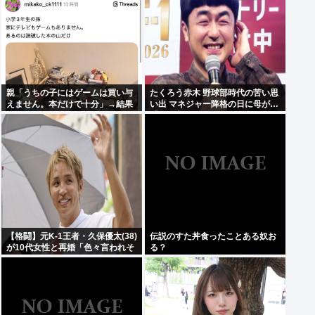
親「うちの子にはゲームは買い与
たくろう赤木 野球部時代の苦い思
えません。本だけで十分」→結果
い出 マネジャー降格の日に母が…
「何も言えなくて」
【格闘】元K-1王者・久保優太(38)
伝説のすた丼食ったことある奴お
が10代女性と再婚「色々言われそ
る？
うですが…」