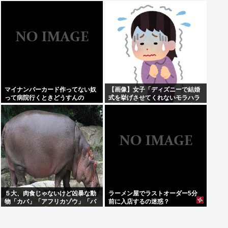
狂親を殴りまくり大暴れwww
きたんだが、これっておかしくね
え？
マイナンバーカード作ってない奴
【画像】女子「ディズニーで結婚
って病院行くときどうすんの
式を挙げさせてくれないモラハラ
彼氏。過呼吸になりました。涙が
止まらない」
５大、肉食じゃないけど凶暴な動
ラーメン屋でラストオーダー5分
物「カバ」「アフリカゾウ」「バ
前に入店するの迷惑？
ッファロー」「コーカサスオオカ
ブト」