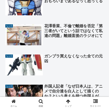
おもろいまであるなって思ってる
花澤香菜、不倫で離婚を否定「第
なんG
三者がいてという話ではなくて私
達の問題」離婚直後のラジオにて
ガンプラ買えなくなった全ての元
なんG
凶
外国人記者「なぜ日本人は、アニ
なんG
メで自分達を白人として描くの
か？という考えを持つ外国人が結
構いる
ホーム
検索
トップ
サイドバー