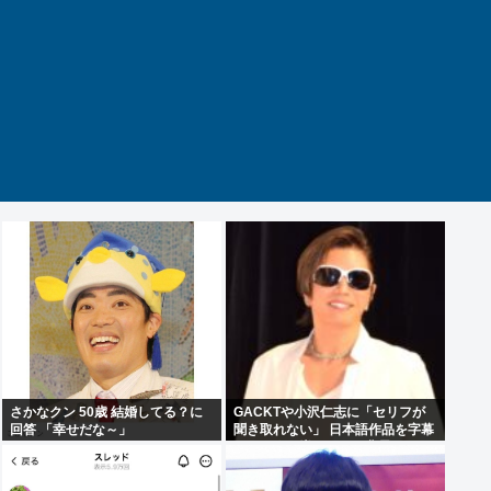
さかなクン 50歳 結婚してる？に
GACKTや小沢仁志に「セリフが
回答 「幸せだな～」
聞き取れない」 日本語作品を字幕
で見る人が増えている背景