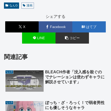
なんG
漫画
シェアする
X
Facebook
はてブ
LINE
コピー
関連記事
BLEACH作者「没入感を殺ぐの
なんG
でナレーションは使わずキャラに
解説させています」
ぼっち・ざ・ろっく！で弱者男性
なんG
にも優しそうなキャラ