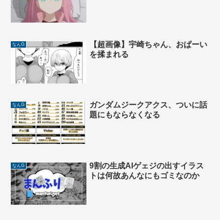
【超画像】宇崎ちゃん、おぱーい
なんG
を揉まれる
ガンダムジークアクス、ついに話
なんG
題にもならなくなる
9割の生成AIゲェジの出すイラス
なんG
トは何故あんなにもゴミなのか