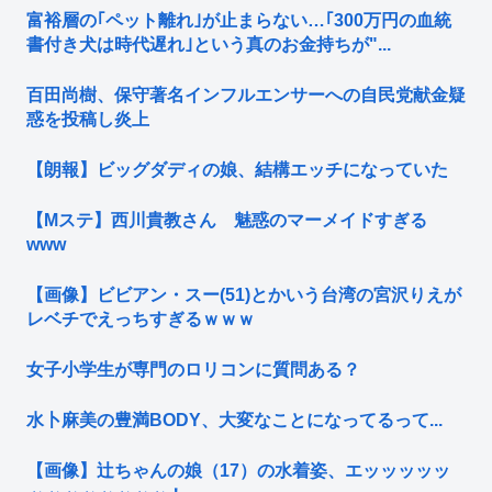
富裕層の｢ペット離れ｣が止まらない…｢300万円の血統
書付き犬は時代遅れ｣という真のお金持ちが"...
百田尚樹、保守著名インフルエンサーへの自民党献金疑
惑を投稿し炎上
【朗報】ビッグダディの娘、結構エッチになっていた
【Mステ】西川貴教さん 魅惑のマーメイドすぎる
www
【画像】ビビアン・スー(51)とかいう台湾の宮沢りえが
レベチでえっちすぎるｗｗｗ
女子小学生が専門のロリコンに質問ある？
水卜麻美の豊満BODY、大変なことになってるって...
【画像】辻ちゃんの娘（17）の水着姿、エッッッッッ