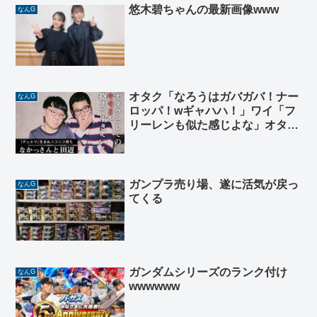
悠木碧ちゃんの最新画像www
なんG
オタク「なろうはガバガバ！ナー
なんG
ロッパ！wギャハハ！」ワイ「フ
リーレンも似た感じよな」オタク
「！」
ガンプラ売り場、遂に活気が戻っ
なんG
てくる
ガンダムシリーズのランク付け
なんG
wwwwww