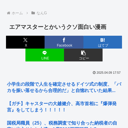
ホーム
なんG
エアマスターとかいうクソ面白い漫画
X
Facebook
はてブ
LINE
コピー
2025.04.09 17:57
小学生の段階で人生を確定させるドイツ式の制度、「バ
カを振い落せるから合理的だ」と自惚れていた結果...
【ガチ】キャスターの大越健介、高市首相に『爆弾発
言』をしてしまう！！！！！
国税局職員（25）、税務調査で知り合った納税者の自