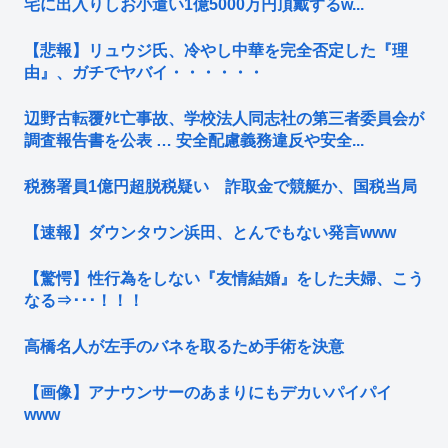
宅に出入りしお小遣い1億5000万円頂戴するw...
【悲報】リュウジ氏、冷やし中華を完全否定した『理
由』、ガチでヤバイ・・・・・・
辺野古転覆ﾀﾋ亡事故、学校法人同志社の第三者委員会が
調査報告書を公表 … 安全配慮義務違反や安全...
税務署員1億円超脱税疑い 詐取金で競艇か、国税当局
【速報】ダウンタウン浜田、とんでもない発言www
【驚愕】性行為をしない『友情結婚』をした夫婦、こう
なる⇒･･･！！！
高橋名人が左手のバネを取るため手術を決意
【画像】アナウンサーのあまりにもデカいパイパイ
www