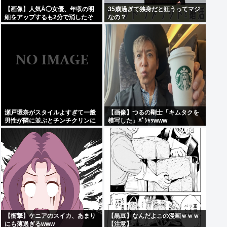
【画像】人気Å◯女優、年収の明
35歳過ぎて独身だと狂うってマジ
細をアップするも2分で消したそ
なの？
の金額www
瀬戸環奈がスタイルよすぎて一般
【画像】つるの剛士「キムタクを
男性が隣に並ぶとチンチクリンに
模写した」ﾊﾟｼｬｯwww
見えてしまう
【衝撃】ケニアのスイカ、あまり
【黒豆】なんだよこの漫画ｗｗｗ
にも薄過ぎるwww
【注意】