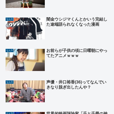
闇金ウシジマくんとかいう完結し
なんG
た途端語られなくなった漫画
お前らが子供の頃に日曜朝にやっ
なんG
てたアニメｗｗｗ
声優・井口裕香(36)ってなんでい
なんG
きなり脱ぎ出したんや？
世界的映画評論家「千と千尋の神
なんG