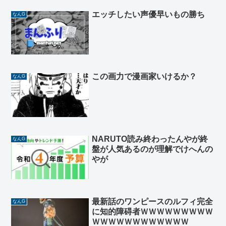
エッチしたい声優早いもの勝ち
なんG
この画力で漫画家いけるか？
なんG
NARUTO読み終わったんやが終
なんG
盤が人気あるのが理解でけへんの
やが
最新話のワンピースのルフィ完全
なんG
に知的障碍者ＷＷＷＷＷＷＷＷＷ
ＷＷＷＷＷＷＷＷＷＷＷＷ