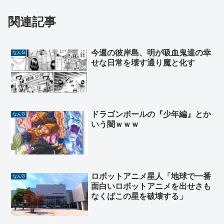
関連記事
今週の彼岸島、明が吸血鬼達の幸
なんG
せな日常を壊す通り魔と化す
ドラゴンボールの『少年編』とか
なんG
いう闇ｗｗｗ
ロボットアニメ星人「地球で一番
なんG
面白いロボットアニメを出せさも
なくばこの星を破壊する」