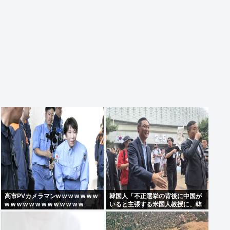
高市PVカメラマンw w w w w w w
韓国人「不正選挙の背後に中国が
w w w w w w w w w w w w w
いると主張する米国人教授に、韓
国ネット民が困惑」