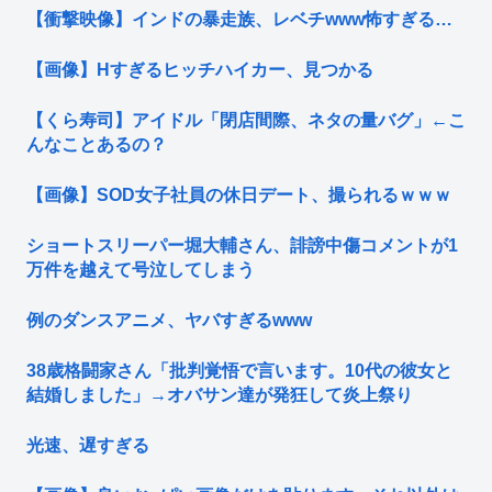
【衝撃映像】インドの暴走族、レベチwww怖すぎる…
【画像】Hすぎるヒッチハイカー、見つかる
【くら寿司】アイドル「閉店間際、ネタの量バグ」←こ
んなことあるの？
【画像】SOD女子社員の休日デート、撮られるｗｗｗ
ショートスリーパー堀大輔さん、誹謗中傷コメントが1
万件を越えて号泣してしまう
例のダンスアニメ、ヤバすぎるwww
38歳格闘家さん「批判覚悟で言います。10代の彼女と
結婚しました」→オバサン達が発狂して炎上祭り
光速、遅すぎる