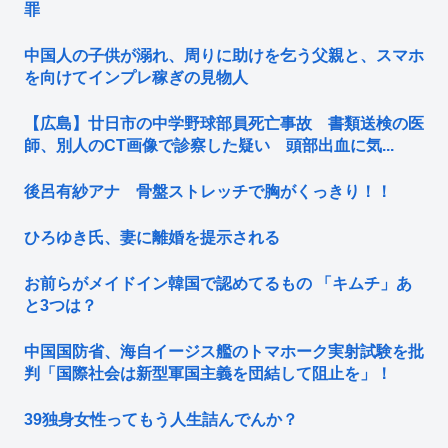
罪
中国人の子供が溺れ、周りに助けを乞う父親と、スマホ
を向けてインプレ稼ぎの見物人
【広島】廿日市の中学野球部員死亡事故 書類送検の医
師、別人のCT画像で診察した疑い 頭部出血に気...
後呂有紗アナ 骨盤ストレッチで胸がくっきり！！
ひろゆき氏、妻に離婚を提示される
お前らがメイドイン韓国で認めてるもの 「キムチ」あ
と3つは？
中国国防省、海自イージス艦のトマホーク実射試験を批
判「国際社会は新型軍国主義を団結して阻止を」！
39独身女性ってもう人生詰んでんか？