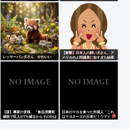
【衝撃】日本人の飼い犬さん、ア
レッサーパンダさん かわいい
メリカの上院議員に似すぎた結果
www
【謎】農家の皆様、「食品消費税
日本のマヨを食べた外国人「これ
減税で収入が7%減るからその分は
はマヨネーズの王者だ！ウマイ！
国が補償してくれ」と言い出す
うますぎる！どこで買えるん
だ？」