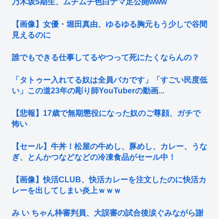
乃木坂5期生、ムチムチ色白ナマ足公開www
【画像】女優・堀田真由、ゆるゆる胸元もう少しで谷間
見えるのに
誰でもできる仕事してるやつって死にたくならんの？
「タトゥー入れてる奴は全員バカです」「すごい民度低
い」この道23年の彫り師YouTuberの動画...
【悲報】17歳で無期懲役になった奴のご尊顔、ガチで
怖い
【セール】牛丼！松屋の牛めし、豚めし、カレー、うな
ぎ、とんかつなどなどの冷凍食品がセール中！
【画像】快活CLUB、快活カレーを注文したのに快活カ
レーを出してしまい炎上ｗｗｗ
み い ちゃん枠審判員、大誤審の試合後涙ぐみながら謝