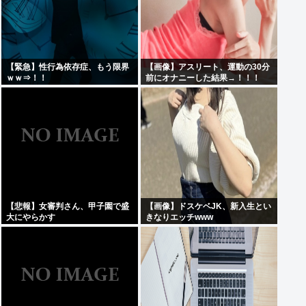
【緊急】性行為依存症、もう限界
【画像】アスリート、運動の30分
ｗｗ⇒！！
前にオナニーした結果→！！！
【悲報】女審判さん、甲子園で盛
【画像】ドスケベJK、新入生とい
大にやらかす
きなりエッチwww