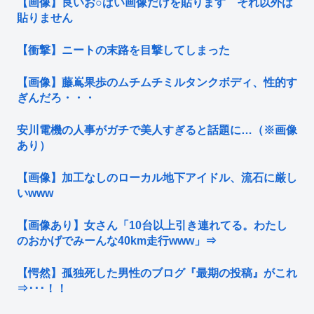
【画像】良いお○ぱい画像だけを貼ります それ以外は
貼りません
【衝撃】ニートの末路を目撃してしまった
【画像】藤嶌果歩のムチムチミルタンクボディ、性的す
ぎんだろ・・・
安川電機の人事がガチで美人すぎると話題に…（※画像
あり）
【画像】加工なしのローカル地下アイドル、流石に厳し
いwww
【画像あり】女さん「10台以上引き連れてる。わたし
のおかげでみーんな40km走行www」⇒
【愕然】孤独死した男性のブログ『最期の投稿』がこれ
⇒･･･！！