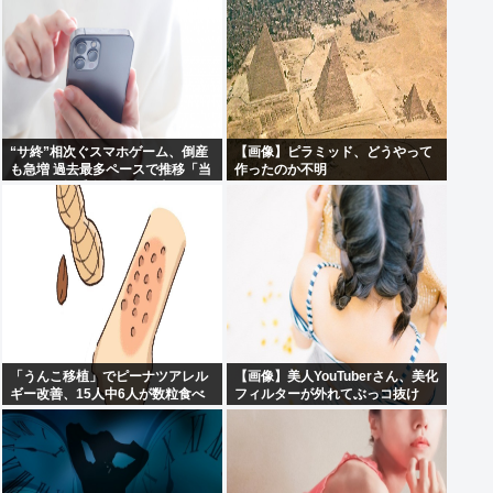
“サ終”相次ぐスマホゲーム、倒産
【画像】ピラミッド、どうやって
も急増 過去最多ペースで推移「当
作ったのか不明
たれば一攫千金」過去の時代に
「うんこ移植」でピーナツアレル
【画像】美人YouTuberさん、美化
ギー改善、15人中6人が数粒食べ
フィルターが外れてぶっコ抜け
られるように
www