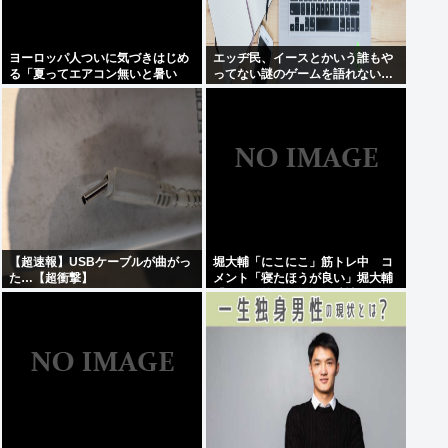
ヨーロッパ人ついに気づきはじめ
エッヂ民、イースとかいう誰もや
る「夏ってエアコン無いと暑い
ってない謎のゲームを語れない…
わ」
【超速報】USBケーブルが曲がっ
堀大輔「にこにこ」筋トレ中 コ
た…【超衝撃】
メント「寝たほうが良い」堀大輔
「！！」筋トレ器具を破壊