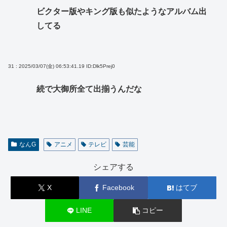
ビクター版やキング版も似たようなアルバム出
してる
31 : 2025/03/07(金) 06:53:41.19
ID:Dlk5Prej0
続で大御所全て出揃うんだな
なんG
アニメ
テレビ
芸能
シェアする
X
Facebook
はてブ
LINE
コピー