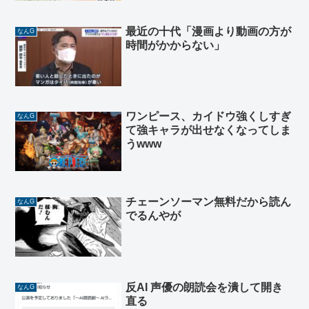
最近の十代「漫画より動画の方が
なんG
時間がかからない」
ワンピース、カイドウ強くしすぎ
なんG
て強キャラが出せなくなってしま
うwww
チェーンソーマン無料だから読ん
なんG
でるんやが
反AI 声優の朗読会を潰して開き
なんG
直る