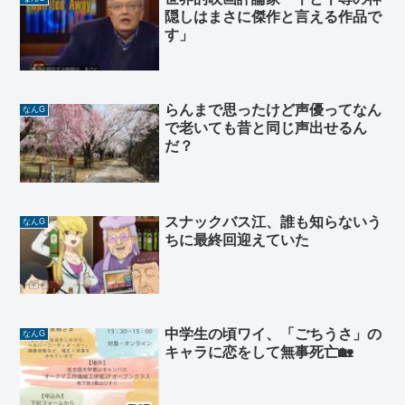
隠しはまさに傑作と言える作品で
す」
らんまで思ったけど声優ってなん
なんG
で老いても昔と同じ声出せるん
だ？
スナックバス江、誰も知らないう
なんG
ちに最終回迎えていた
中学生の頃ワイ、「ごちうさ」の
なんG
キャラに恋をして無事死亡🏡