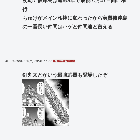
初期の彼岸島は連載8年で最後の方47日間に移
行
ちゅけがメイン相棒に変わったから実質彼岸島
の一番長い仲間はハゲと仲間達と言える
31 : 2025/02/01(土) 20:39:56.22
ID:8cXdYbdB0
釘丸太とかいう最強武器も登場したぞ