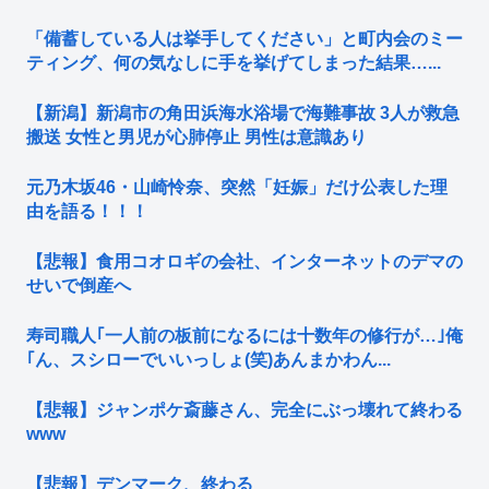
「備蓄している人は挙手してください」と町内会のミー
ティング、何の気なしに手を挙げてしまった結果…...
【新潟】新潟市の角田浜海水浴場で海難事故 3人が救急
搬送 女性と男児が心肺停止 男性は意識あり
元乃木坂46・山崎怜奈、突然「妊娠」だけ公表した理
由を語る！！！
【悲報】食用コオロギの会社、インターネットのデマの
せいで倒産へ
寿司職人｢一人前の板前になるには十数年の修行が…｣俺
｢ん、スシローでいいっしょ(笑)あんまかわん...
【悲報】ジャンポケ斎藤さん、完全にぶっ壊れて終わる
www
【悲報】デンマーク、終わる