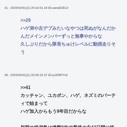
41 : 2025/02/01(土) 20:42:01.18
ID:uwmdZ2EL0
>>29
ハゲ弟や左デブみたいなやつは死ぬがなんだか
んだメインメンバーずっと無事やからな
久しぶりだから隊長ちゅけレベルに動揺走りそ
う
56 : 2025/02/01(土) 20:46:15.37
ID:zu3O8FYn0
>>41
カッチャン、ユカポン、ハゲ、ネズミのパーテ
ィで始まって
ハゲ加入からもう9年目だからな