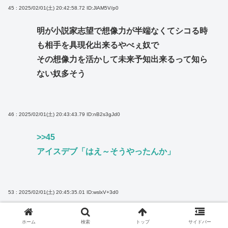
45 : 2025/02/01(土) 20:42:58.72
ID:JlAM5V/p0
明が小説家志望で想像力が半端なくてシコる時
も相手を具現化出来るやべぇ奴で
その想像力を活かして未来予知出来るって知ら
ない奴多そう
46 : 2025/02/01(土) 20:43:43.79
ID:nB2s3gJd0
>>45
アイスデブ「はえ～そうやったんか」
53 : 2025/02/01(土) 20:45:35.01
ID:wslxV+3d0
>>45
ホーム
検索
トップ
サイドバー