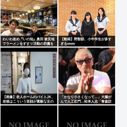
万円
わいわ改め『いの知』奥田 被災地
【動画】野獣邸、小中学生が多す
でラーメンをすすり活動の邪魔を
ぎるwww
行う
【画像】老人ホームのバイトJK、
「かなり小さくなって…」大腸が
老後はこういう笑顔が素敵な女の
んで人工肛門…松本人志「青森訪
子に介護されたいよな
問」姿に心配の声続々「脂肪のな
い感じが痛ましい」「無理せず
に」