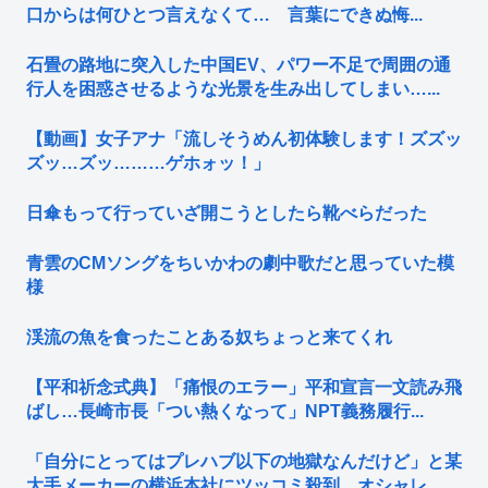
口からは何ひとつ言えなくて… 言葉にできぬ悔...
石畳の路地に突入した中国EV、パワー不足で周囲の通
行人を困惑させるような光景を生み出してしまい…...
【動画】女子アナ「流しそうめん初体験します！ズズッ
ズッ…ズッ………ゲホォッ！」
日傘もって行っていざ開こうとしたら靴べらだった
青雲のCMソングをちいかわの劇中歌だと思っていた模
様
渓流の魚を食ったことある奴ちょっと来てくれ
【平和祈念式典】「痛恨のエラー」平和宣言一文読み飛
ばし…長崎市長「つい熱くなって」NPT義務履行...
「自分にとってはプレハブ以下の地獄なんだけど」と某
大手メーカーの横浜本社にツッコミ殺到、オシャレ...