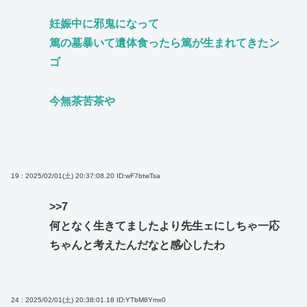
妊娠中に邪鬼になって
篤の墓暴いて遺体食ったら篤が生まれてきたン
ゴ
今無茶苦茶や
19 : 2025/02/01(土) 20:37:08.20
ID:wF7btwTsa
>>7
何となく生きてましたより先生ェにしちゃ一応
ちゃんと考えたんだなと感心したわ
24 : 2025/02/01(土) 20:38:01.18
ID:YTbM8Ymx0