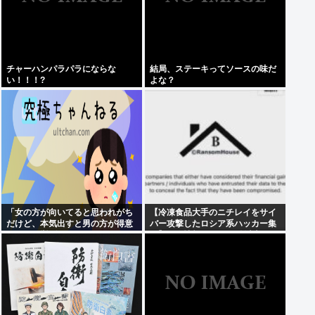
チャーハンパラパラにならな
結局、ステーキってソースの味だ
い！！！?
よな？
「女の方が向いてると思われがち
【冷凍食品大手のニチレイをサイ
だけど、本気出すと男の方が得意
バー攻撃したロシア系ハッカー集
なこと」挙げてけ
団】個人情報など20万件以上のフ
ァイルを公開