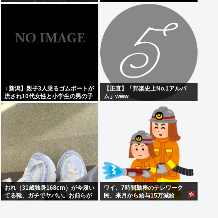
候情報発表】「この時期としては
能です
10年に1度程度しか起きないよう
な著しい高温に」
‍♀新潟】親子3人乗るゴムボートが
【正直】「邦楽史上No.1アルバ
流され10代女性と小学生の男の子
ム」www
の心肺停止。父親？は助かる【日
本海】
おれ（31歳独身168cm）が今履い
ワイ、7時間勤務のテレワーク
てる靴、ガチでヤバい。お前らが
民、来月から給与15万減給
思ってる4倍ヤバい