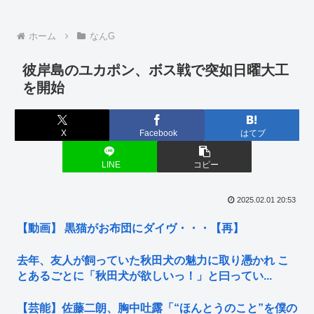
ホーム
なんG
彼岸島のユカポン、ボス戦で突如日曜大工
を開始
X
Facebook
はてブ
LINE
コピー
2025.02.01 20:53
【動画】 黒猫がお布団にダイヴ・・・【再】
去年、友人が飼っていた秋田犬の魅力に取り憑かれ こ
とあるごとに「秋田犬が欲しいっ！」と曰ってい...
【芸能】佐藤二朗、胸中吐露「“ほんとうのこと”を僕の