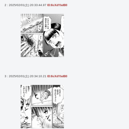
2 : 2025/02/01(土) 20:33:44.97
ID:8cXdYbdB0
3 : 2025/02/01(土) 20:34:10.21
ID:8cXdYbdB0