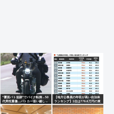
“覆面パト追跡”でバイク転倒→50
【地方公務員の年収が高い自治体
代男性重傷…パトカー追い越し→
ランキング】1位は776.6万円の東
赤色灯つけた後まもなく転倒
京都小平市 (平均年齢41.1歳）、2
位は神奈川県川崎市の776.4万
円、3位は東京都武蔵野市の765.4