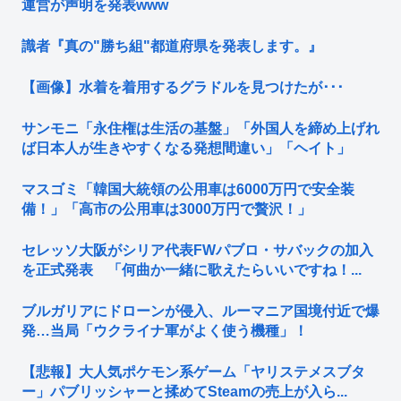
運営が声明を発表www
識者『真の"勝ち組"都道府県を発表します。』
【画像】水着を着用するグラドルを見つけたが･･･
サンモニ「永住権は生活の基盤」「外国人を締め上げれ
ば日本人が生きやすくなる発想間違い」「ヘイト」
マスゴミ「韓国大統領の公用車は6000万円で安全装
備！」「高市の公用車は3000万円で贅沢！」
セレッソ大阪がシリア代表FWパブロ・サバックの加入
を正式発表 「何曲か一緒に歌えたらいいですね！...
ブルガリアにドローンが侵入、ルーマニア国境付近で爆
発…当局「ウクライナ軍がよく使う機種」！
【悲報】大人気ポケモン系ゲーム「ヤリステメスブタ
ー」パブリッシャーと揉めてSteamの売上が入ら...