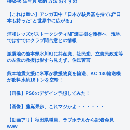
櫻坂46 生写真 収納 方法 おすすめ
【これは重い】アンガ田中「日本が核兵器を持てば“日
本も持った”と世界中に広がる」
浦和レッズがストークシティMF瀬古樹を獲得へ 現地
ではすでにクラブ間合意との情報
激震地の熊本県氷川町に共産党、社民党、立憲民政党等
の左派の救援は影すら見えず。住民苦言
熊本地震支援に米軍が救援物資を輸送、KC-130輸送機
が飲料水約16トンを空輸！
【画像】PS6のデザイン予想してみた！
【画像】藤嶌果歩、これマジかよ・・・・・・
【動画アリ】秋田県職員、ラブホテルから記者会見
www