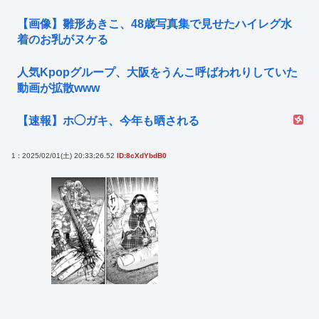
【画像】雛形あきこ、48歳写真集で見せたハイレグ水
着のお乳がヌケる
人気Kpopグループ、大阪をうんこ呼ばわれりしていた
動画が拡散www
【速報】ホ◯ガキ、今年も晒される
1 : 2025/02/01(土) 20:33:26.52
ID:8cXdYbdB0