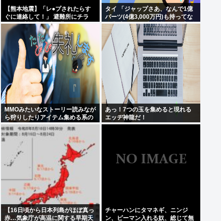
【熊本地震】「レ●プされたらす
タイ 「ジャップさあ、なんで1億
ぐに連絡して！」 避難所にチラ
バーツ(4億3,000万円)も持ってな
シ。 無料で緊急避妊薬を届けるシ
い貧乏人からも相続税を巻き上げ
ステムを実現へ
てるんだい？」
MMOみたいなストーリー読みなが
あっ！7つの玉を集めると現れる
ら狩りしたりアイテム集める系の
エッヂ神龍だ！
ゲームがやりたい
【16日頃から日本列島がほぼ真っ
チャーハンにタマネギ、ニンジ
赤…気象庁が高温に関する早期天
ン、ピーマン入れる奴、総じて無