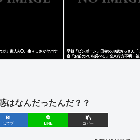
前のガチ素人Å◯、生々しさがヤバす
早朝「ピンポーン」田舎の38歳おっさん「
察「お前のPCを調べる」全米行方不明・被
センターからの通報により児ホ゜画像を発
惑はなんだったんだ？？
はてブ
LINE
コピー