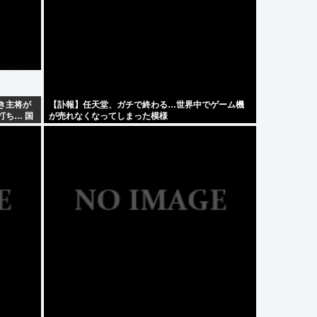
き主将が
【訃報】任天堂、ガチで終わる…世界中でゲーム機
打ち… 国
が売れなくなってしまった模様