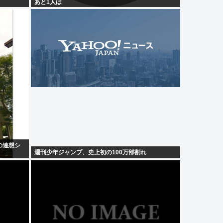
あと1人は
の連想シ
週刊少年ジャンプ、史上初の100万部割れ