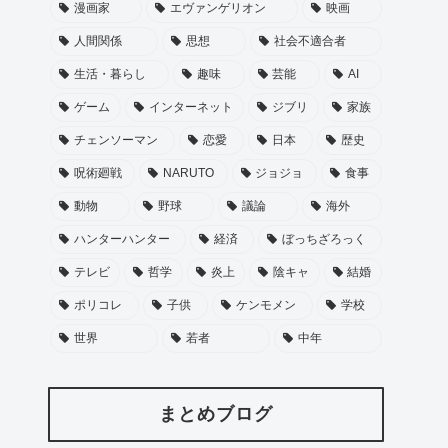
漫画家
エヴァンゲリオン
映画
人間関係
思想
社会不適合者
生活・暮らし
趣味
芸能
AI
ゲーム
インターネット
ジブリ
家族
チェンソーマン
恋愛
日本
歴史
呪術廻戦
NARUTO
ジョジョ
食事
動物
野球
議論
海外
ハンターハンター
経済
ぼっちざろっく
テレビ
哲学
炎上
陰キャ
結婚
ポリコレ
子供
ケンモメン
学校
世界
若者
中年
まとめブログ