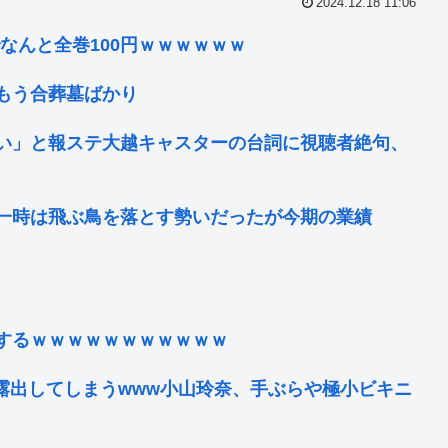
2024.12.18 11:06
でなんと全巻100円ｗｗｗｗｗｗ
もう合葬墓ばかり
い」と報ステ大越キャスターの台詞に視聴者絶句、
一時は飛ぶ鳥を落とす勢いだったが今期の業績
するｗｗｗｗｗｗｗｗｗｗｗ
露出してしまうwww小山玲奈、手ぶらや極小ビキニ