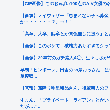
【GIF画像】このお●ぱい100点のA.V女優
【衝撃】メイウェザー「恵まれない子へ募金
か・・・・・・？」⇒！！...
「高卒、大卒、院卒とか関係無しに扱う」とお
【画像】このボケて、破壊力ありすぎてクッ
【画像】20年前のガチ素人Å◯、生々しさが
早朝「ピンポーン」田舎の38歳おっさん「は
童搾取...
【悲報】霜降り明星粗品さん、後輩芸人のフ
すまん、「プライベート・ライアン」とかい
だが…こ...