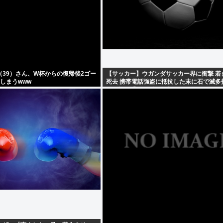
39）さん、W杯からの復帰後2ゴー
【サッカー】ウガンダサッカー界に衝撃 若
しまうwww
死去 携帯電話強盗に抵抗した末に石で滅多
民が怒り「リーダーを失った」