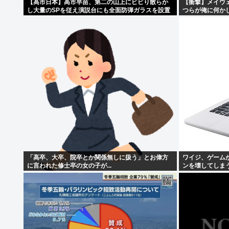
【高市日本】高市早苗、第二の山上にビビり散らか
【衝撃】メイウ
し大量のSPを従え演説台にも全面防弾ガラスを設置
つらが俺に何か
⇒！！！
「高卒、大卒、院卒とか関係無しに扱う」とお偉方
ワイジ、ゲーム
に言われた修士卒の女の子が...
ンを壊してしま