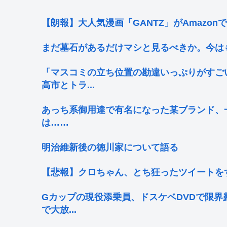
【朗報】大人気漫画「GANTZ」がAmazon
まだ墓石があるだけマシと見るべきか。今は
「マスコミの立ち位置の勘違いっぷりがすご
高市とトラ...
あっち系御用達で有名になった某ブランド、
は……
明治維新後の徳川家について語る
【悲報】クロちゃん、とち狂ったツイートを
Gカップの現役添乗員、ドスケベDVDで限界
で大放...