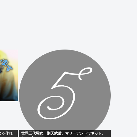
じゃ作れ
世界三代悪女、則天武后、マリーアントワネット、