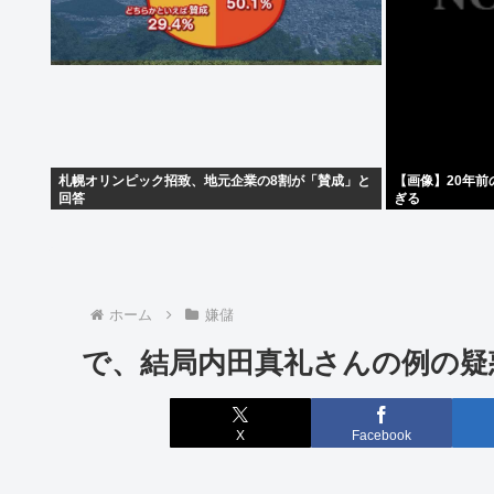
札幌オリンピック招致、地元企業の8割が「賛成」と
【画像】20年
回答
ぎる
ホーム
嫌儲
で、結局内田真礼さんの例の疑
X
Facebook