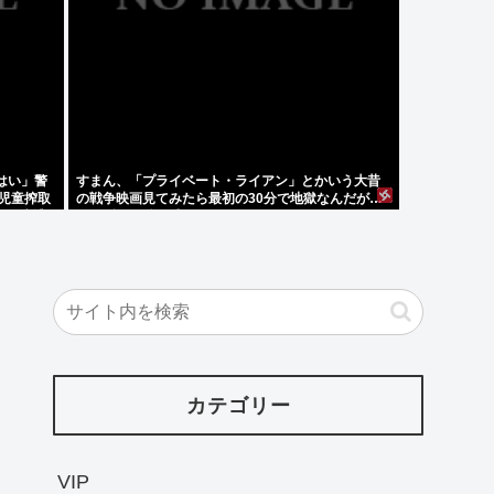
はい」警
すまん、「プライベート・ライアン」とかいう大昔
児童搾取
の戦争映画見てみたら最初の30分で地獄なんだが…
見、逮捕
これずっと続く感じ？
カテゴリー
VIP