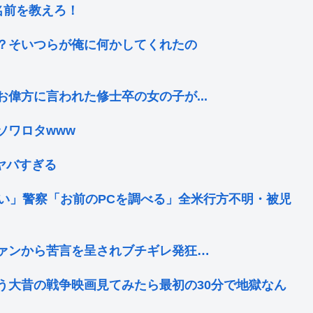
の名前を教えろ！
？そいつらが俺に何かしてくれたの
偉方に言われた修士卒の女の子が...
ソワロタwww
ヤバすぎる
い」警察「お前のPCを調べる」全米行方不明・被児
ァンから苦言を呈されブチギレ発狂…
う大昔の戦争映画見てみたら最初の30分で地獄なん