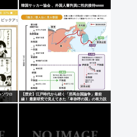
韓国サッカー協会 、外国人審判員に性的接待www
ッソワロ
【歴史】江戸時代から続く「邪馬台国論争」最前
線！ 最新研究で見えてきた「卑弥呼の国」の有力説