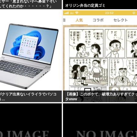
ェザー「恵まれない子へ募金？そい
オリジン弁当の定員ゴミ
してくれたのか・・・・・・？」
がクリア出来ないイライラでパソコ
【画像】このボケて、破壊力ありすぎてク
う…
タwww