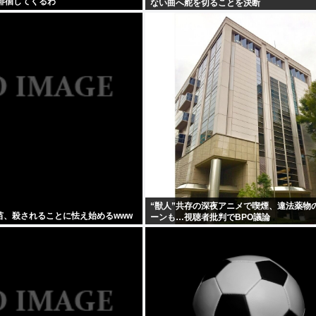
夜徘徊してくるわ
ない曲へ舵を切ることを決断
“獣人”共存の深夜アニメで喫煙、違法薬物
苗、殺されることに怯え始めるwww
ーンも…視聴者批判でBPO議論