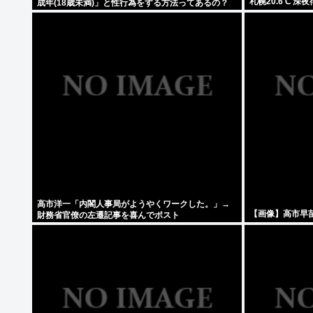
札幌20.6℃ 深
成年(18歳未満)」と性行為をする方法ってあるの？
高市洋一「内閣人事局がようやくワークした。」→
【画像】高市早
財務省官僚の左遷記事を喜んでポスト