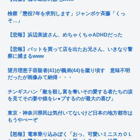
検察「懲役7年を求刑します」ジャンポケ斉藤「くっ
そ…」
【悲報】浜辺美波さん、めちゃくちゃADHDだった
【悲報】バットを買って店を出たお兄さん、いきなり警
察に捕まるwww
望月理恵子容疑者(41)が義弟(44)を蹴り頃す 意味不明
だったが画像みて納得・・・
チンギスハン「敵を殺し富を奪いその愛する者たちの涙
を見てその妻や娘をレ●プするのが最大の喜び」
東京・神奈川県民は気付いてないけど日本の地方都市は
もうやべーぞ
【怒報】電車乗り込みぼく「おっ、可愛いミニスカＯＬ