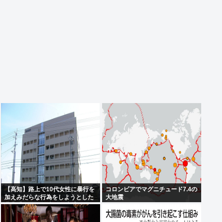
【高知】路上で10代女性に暴行を
コロンビアでマグニチュード7.4の
加えみだらな行為をしようとした
大地震
農業手伝いの38歳男を逮捕…男は
7月にも下半身露出の疑いで逮
捕・起訴