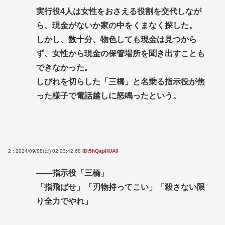
実行役4人は女性をおさえる役割を交代しなが
ら、現金がないか家の中をくまなく探した。
しかし、数十分、物色しても現金は見つから
ず、女性から現金の保管場所を聞き出すことも
できなかった。
しびれを切らした「三橋」と名乗る指示役が焦
った様子で電話越しに怒鳴ったという。
2 : 2024/09/08(日) 02:03:42.68
ID:5hQapHUA0
――指示役「三橋」
「指飛ばせ」「刃物持ってこい」「殺さない限
り全力でやれ」