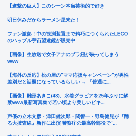
【進撃の巨人】このシーン本当芸術的で好き
明日休みだからラーメン屋来た！
ファン激熱！中の観測装置まで精巧につくられたLEGO
のハッブル宇宙望遠鏡が販売中
【画像】生放送で女子アナのブラ紐が映ってしまう
www
【海外の反応】松の屋の”ママ応援キャンペーン”が男性
差別だと話題になっているらしい → 「普通に...
【画像】雛形あきこ(48)、水着グラビアを25年ぶりに解
禁www最新写真集で若い頃より美しいビキ...
声優の立木文彦・津田健次郎・関智一・野島健児が『踊
る大捜査線』新作に出演 警察庁の最高幹部役で“...