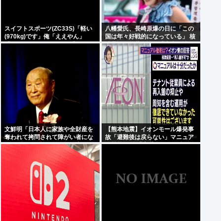
スイフトスポーツ(ZC33S)「軽い
八幡愛氏、長崎原爆の日に「この
(970kg)です」俺「ええやん」
国は年々好戦的になっている」 核
「1.4Lのターボです」俺「うん」
武装論・核共有論…「本当に情け
「140馬力です」俺「えっ…」
なくなる」
文鮮明「日本人に家族や全財産を
【熊本地震】イオンモール爆発事
奪われて拷問されて障がい者にな
故「避難後は戻らない」マニュア
りました」く統一教会が日本に復
ル機能せず 「貴重品OK」と許可
讐するのって当然の権利じゃね？
か 現場で混乱