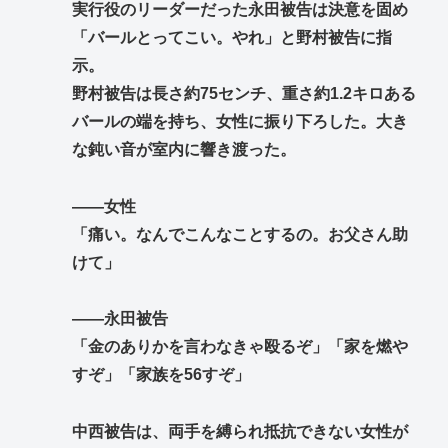
実行役のリーダーだった永田被告は決意を固め
「バールとってこい。やれ」と野村被告に指
示。
野村被告は長さ約75センチ、重さ約1.2キロある
バールの端を持ち、女性に振り下ろした。大き
な鈍い音が室内に響き渡った。
――女性
「痛い。なんでこんなことするの。お父さん助
けて」
――永田被告
「金のありかを言わなきゃ殴るぞ」「家を燃や
すぞ」「家族を56すぞ」
中西被告は、両手を縛られ抵抗できない女性が