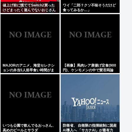
値上げ前に慌ててSwitch2買った
ワイ「二郎？クソ不味そうだけど
けどまったく遊んでないおじさん
食ってみるか…」
いるでしょ
MAJORのアニメ、海堂セレクシ
【画像】馬肉レア唐揚げ定食(900
ョンの弁当5人前早食い時間がま
円)、ケンモメンの中で賛否両論
るまるカットされていた…
いつも公園で飲んでるおっさん、
防衛省、 自衛隊の指揮統制に国産
高めのビールとサラダ
AI導入へ 「サカナAI」が最有力