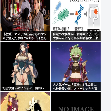
【恋愛】アメリカ社会からロマン
特定の大腸菌が出す毒素によって
スが消えた 独身の7割が「ほとん
大腸がんになる事が判明 阪大・東
どデートしない」 日本でも静かに
大チーム
進みつつある”恋愛不況”
大人気ゲーム「原神」8月12日に
幻想水滸伝のソシャゲ、面白い
七神最後の国、スネージナヤが実
装。モチーフ国はロシア。