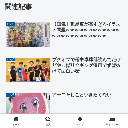
関連記事
【画像】難易度が高すぎるイラス
なんG
ト問題w w w w w w w w w w w w
w w w w w w w w w w w w
ブクオフで稲中卓球部読んでたけ
なんG
どやっぱり全ギャグ漫画でずば抜
けて面白い🥺
アーニャしごといきたくない
なんG
ホーム
検索
トップ
サイドバー