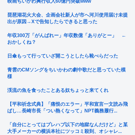
映画ちいかわ興行収入60億円突破www
琵琶湖花火大会、企画会社新人が市へ河川使用届け未提
出が原因→Xで告知したらできると思った
年収300万「がんばれー」年収数億「ありがとー」 ←
おかしくね？
日傘もって行っていざ開こうとしたら靴べらだった
青雲のCMソングをちいかわの劇中歌だと思っていた模
様
渓流の魚を食ったことある奴ちょっと来てくれ
【平和祈念式典】「痛恨のエラー」平和宣言一文読み飛
ばし…長崎市長「つい熱くなって」NPT義務履行...
「自分にとってはプレハブ以下の地獄なんだけど」と某
大手メーカーの横浜本社にツッコミ殺到、オシャレ...