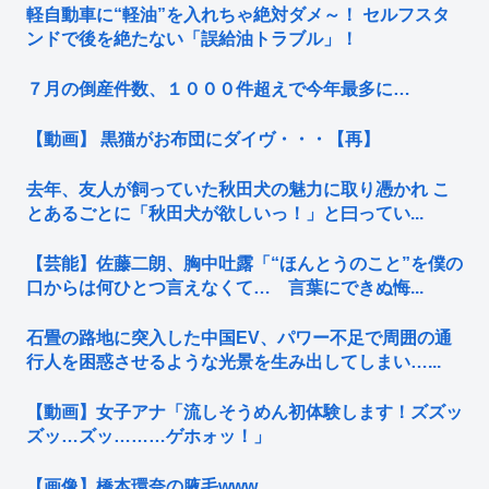
軽自動車に“軽油”を入れちゃ絶対ダメ～！ セルフスタ
ンドで後を絶たない「誤給油トラブル」！
７月の倒産件数、１０００件超えで今年最多に…
【動画】 黒猫がお布団にダイヴ・・・【再】
去年、友人が飼っていた秋田犬の魅力に取り憑かれ こ
とあるごとに「秋田犬が欲しいっ！」と曰ってい...
【芸能】佐藤二朗、胸中吐露「“ほんとうのこと”を僕の
口からは何ひとつ言えなくて… 言葉にできぬ悔...
石畳の路地に突入した中国EV、パワー不足で周囲の通
行人を困惑させるような光景を生み出してしまい…...
【動画】女子アナ「流しそうめん初体験します！ズズッ
ズッ…ズッ………ゲホォッ！」
【画像】橋本環奈の腋毛www