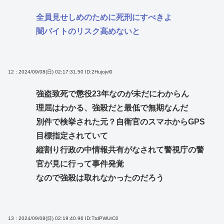
全員見せしめのために死刑にすべきよ
闇バイトのリスク高めないと
12 : 2024/09/08(日) 02:17:31.50
ID:2Hujojvl0
強盗致死で懲役23年なのが未だにわからん
理屈はわかる、強殺だと最低で無期なんだ
別件で検挙された元？自衛官のスマホからGPS
目標指定されていて
縦割り行政の中情報共有がなされて警視庁の警
官が見に行って事件発覚
なので強殺は取れなかったのだろう
13 : 2024/09/08(日) 02:19:40.96
ID:TtdPWUrC0