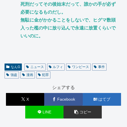
死刑だってその後始末だって、誰かの手が必ず
必要になるものだし。
無駄に金がかかることをしないで、ヒグマ数頭
入った檻の中に放り込んで永遠に放置くらいで
いいのに。
なんG
ニュース
ルフィ
ワンピース
事件
強盗
漫画
犯罪
シェアする
X
Facebook
はてブ
LINE
コピー