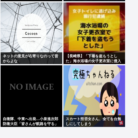
www
ネットの意見が右寄りなのって昔
【長崎県】「下着を盗もうとし
からよな
た」海水浴場の女子更衣室に侵入
しようとした男 女子トイレに逃げ
込み現行犯逮捕
自衛隊、中東へ出発…小泉進次郎
スカート拒否女さん、全てを台無
防衛大臣「皆さんが航路を守る」
しにしてしまう