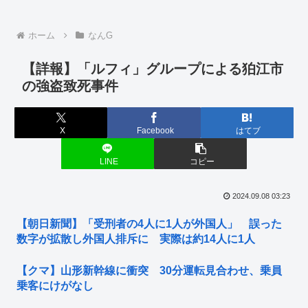
ホーム
なんG
【詳報】「ルフィ」グループによる狛江市
の強盗致死事件
X
Facebook
はてブ
LINE
コピー
2024.09.08 03:23
【朝日新聞】「受刑者の4人に1人が外国人」 誤った
数字が拡散し外国人排斥に 実際は約14人に1人
【クマ】山形新幹線に衝突 30分運転見合わせ、乗員
乗客にけがなし