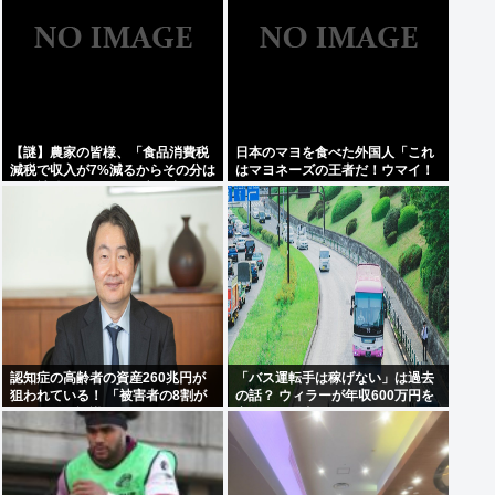
【謎】農家の皆様、「食品消費税
日本のマヨを食べた外国人「これ
減税で収入が7%減るからその分は
はマヨネーズの王者だ！ウマイ！
国が補償してくれ」と言い出す
うますぎる！どこで買えるん
だ？」
認知症の高齢者の資産260兆円が
「バス運転手は稼げない」は過去
狙われている！ 「被害者の8割が
の話？ ウィラーが年収600万円を
だまされた認識なし」
実現した理由