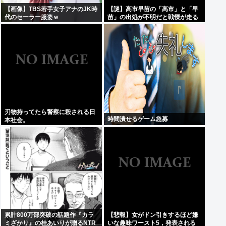
【画像】TBS若手女子アナのJK時
【謎】高市早苗の「高市」と「早
代のセーラー服姿ｗ
苗」の出処が不明だと戦慄が走る
刃物持ってたら警察に殺される日
時間潰せるゲーム急募
本社会。
累計800万部突破の話題作『カラ
【悲報】女がドン引きするほど嫌
ミざかり』の桂あいりが贈るNTR
いな趣味ワースト5，発表される