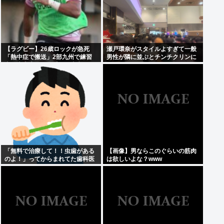
【ラグビー】26歳ロックが急死
瀬戸環奈がスタイルよすぎて一般
「熱中症で搬送」2部九州で練習
男性が隣に並ぶとチンチクリンに
中、大東大から昨季まで東京SG
見えてしまう
「無料で治療して！！虫歯がある
【画像】男ならこのぐらいの筋肉
のよ！」ってからまれてた歯科医
は欲しいよな？www
の旦那がいるママ