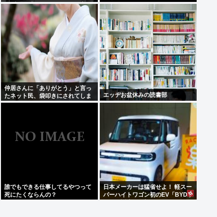
ラブコメ「グラぱらっ！」、完結
までラスト2話！！
仲居さんに「ありがとう」と言っ
エッヂお盆休みの読書部
たネット民、袋叩きにされてしま
う…
誰でもできる仕事してるやつって
日本メーカーは猛省せよ！ 軽スー
死にたくならんの？
パーハイトワゴン初のEV「BYDラ
ッコ」誕生の衝撃