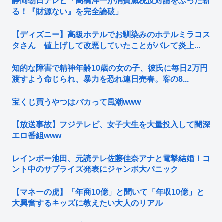
静岡朝日テレビ「高橋洋一が消費減税反対論をぶった斬
る！『財源ない』を完全論破」
【ディズニー】高級ホテルでお馴染みのホテルミラコス
タさん 値上げして改悪していたことがバレて炎上...
知的な障害で精神年齢10歳の女の子、彼氏に毎日2万円
渡すよう命じられ、暴力を恐れ連日売春。客の8...
宝くじ買うやつはバカって風潮www
【放送事故】フジテレビ、女子大生を大量投入して闇深
エロ番組www
レインボー池田、元読テレ佐藤佳奈アナと電撃結婚！コ
ント中のサプライズ発表にジャンボ大パニック
【マネーの虎】「年商10億」と聞いて「年収10億」と
大興奮するキッズに教えたい大人のリアル