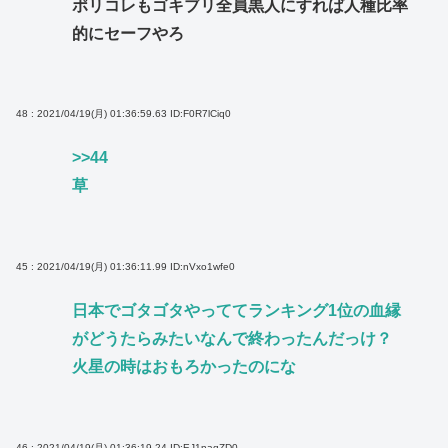
ポリコレもゴキブリ全員黒人にすれば人種比率
的にセーフやろ
48 : 2021/04/19(月) 01:36:59.63
ID:F0R7lCiq0
>>44
草
45 : 2021/04/19(月) 01:36:11.99
ID:nVxo1wfe0
日本でゴタゴタやっててランキング1位の血縁
がどうたらみたいなんで終わったんだっけ？
火星の時はおもろかったのにな
46 : 2021/04/19(月) 01:36:19.24
ID:EJ1naqZD0