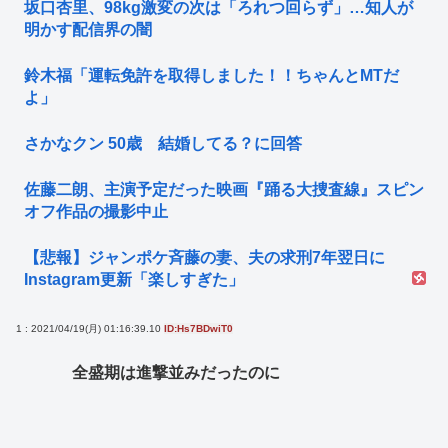
坂口杏里、98kg激変の次は「ろれつ回らず」…知人が
明かす配信界の闇
鈴木福「運転免許を取得しました！！ちゃんとMTだ
よ」
さかなクン 50歳 結婚してる？に回答
佐藤二朗、主演予定だった映画『踊る大捜査線』スピン
オフ作品の撮影中止
【悲報】ジャンポケ斉藤の妻、夫の求刑7年翌日に
Instagram更新「楽しすぎた」
1 : 2021/04/19(月) 01:16:39.10
ID:Hs7BDwiT0
全盛期は進撃並みだったのに