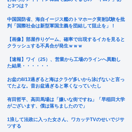
と3つは？
中国国防省、海自イージス艦のトマホーク実射試験を批
判「国際社会は新型軍国主義を団結して阻止を」！
【画像】部屋作りゲーム、確率で出現するイカを見ると
クラッシュする不具合が発生ｗｗｗ
【速報】ワイ（25）、営業から工場のラインへ異動し
た結果・・・・・・
お盆の8/13過ぎると海はクラゲ多いから泳げないと言っ
てたよな。昔お盆過ぎると寒くなっていたし
有田哲平、高田馬場は「嫌いな街ですね」「早稲田大学
がございます、僕は落ちましたので」
1浪して法政に入った女さん、ワカッテTVのせいでジサ
ツする