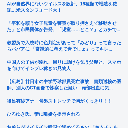
AIが自然界にないウイルスを設計、16種類で増殖を確
認…米スタンフォード大！
「平和を願う女子児童を警察が取り押さえて移動させ
た」と市民団体が告発、「児童……どこ？」とガチで...
教習所で入校時に色判定があって「みどり」って言った
らババアに 「常識的に考えて青でしょ」ってキレ...
中国人の子供が溺れ、周りに助けを乞う父親と、スマホ
を向けてインプレ稼ぎの見物人
【広島】廿日市の中学野球部員死亡事故 書類送検の医
師、別人のCT画像で診察した疑い 頭部出血に気...
後呂有紗アナ 骨盤ストレッチで胸がくっきり！！
ひろゆき氏、妻に離婚を提示される
お前らがメイドイン韓国で認めてるもの 「キムチ」あ