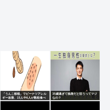
「うんこ移植」でピーナツアレル
35歳過ぎて独身だと狂うってマジ
ギー改善、15人中6人が数粒食べ
なの？
られるように