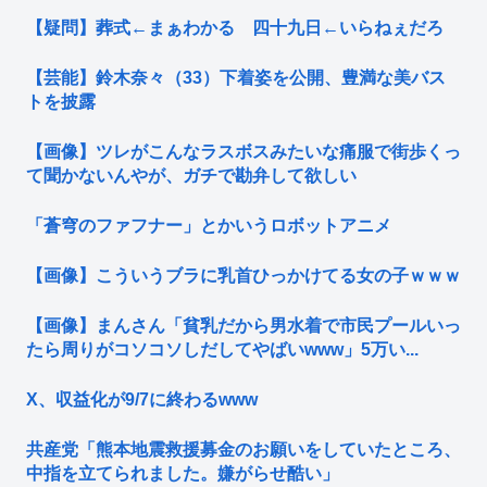
【疑問】葬式←まぁわかる 四十九日←いらねぇだろ
【芸能】鈴木奈々（33）下着姿を公開、豊満な美バス
トを披露
【画像】ツレがこんなラスボスみたいな痛服で街歩くっ
て聞かないんやが、ガチで勘弁して欲しい
「蒼穹のファフナー」とかいうロボットアニメ
【画像】こういうブラに乳首ひっかけてる女の子ｗｗｗ
【画像】まんさん「貧乳だから男水着で市民プールいっ
たら周りがコソコソしだしてやばいwww」5万い...
X、収益化が9/7に終わるwww
共産党「熊本地震救援募金のお願いをしていたところ、
中指を立てられました。嫌がらせ酷い」