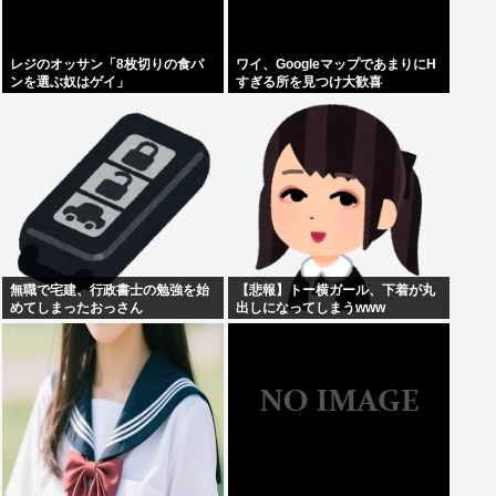
レジのオッサン「8枚切りの食パ
ワイ、GoogleマップであまりにΗ
ンを選ぶ奴はゲイ」
すぎる所を見つけ大歓喜
無職で宅建、行政書士の勉強を始
【悲報】トー横ガール、下着が丸
めてしまったおっさん
出しになってしまうwww