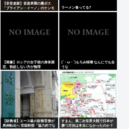
【非音楽家】音楽界隈の裏ボス
ラーメン食ってる?
「ブライアン・イーノ」のケンモ
メンがお気に入りの仕事は何？
【画像】ロシアの女子校の身体測
(´・ω・`)もろみ味噌 なんにでも合
定、勃起しない方が無理
うな
【財務省】エース級の財務官僚が
すまん、第二次世界大戦で日本が
異例転出へ 官邸幹部「協力的でな
勝つ方法は本当になかったのか？