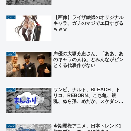
【画像】ライザ絵師のオリジナル
なんG
キャラ、ガチのマジでエ口すぎる
ｗｗｗ
声優の大塚芳忠さん、「ああ、あ
なんG
のキャラの人ね」とみんながピン
とくる代表作がない
ワンピ、ナルト、BLEACH、ト
なんG
リコ、REBORN、こち亀、銀
魂、ぬら孫、めだか、スケダン←
強くね？
今期覇権アニメ、日本トレンド1
なんG