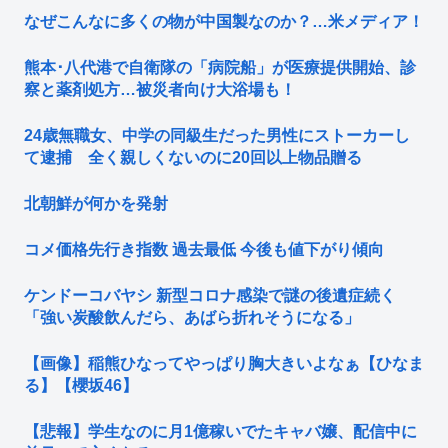
なぜこんなに多くの物が中国製なのか？…米メディア！
熊本･八代港で自衛隊の「病院船」が医療提供開始、診
察と薬剤処方…被災者向け大浴場も！
24歳無職女、中学の同級生だった男性にストーカーし
て逮捕 全く親しくないのに20回以上物品贈る
北朝鮮が何かを発射
コメ価格先行き指数 過去最低 今後も値下がり傾向
ケンドーコバヤシ 新型コロナ感染で謎の後遺症続く
「強い炭酸飲んだら、あばら折れそうになる」
【画像】稲熊ひなってやっぱり胸大きいよなぁ【ひなま
る】【櫻坂46】
【悲報】学生なのに月1億稼いでたキャバ嬢、配信中に