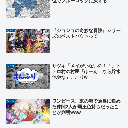
位でブルーロックに決まる
『ジョジョの奇妙な冒険』シリー
なんG
ズのベストバウトって
サツキ「メイがいないの！！」ト
なんG
トロ村の村民「ほーん、なら貯水
池やな」←こりw
ワンピース、東の海で適当に集め
なんG
た仲間2人が覇王色持ちだったこ
とが判明www