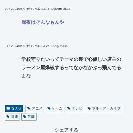
30 : 2024/05/07(火) 07:32:22.75
ID:pA8f6O6Ld
深夜はそんなもんや
31 : 2024/05/07(火) 07:33:03.26
ID:ckj2q0Lk0
学校守りたいってテーマの裏で心優しい店主の
ラーメン屋爆破するってなかなかぶっ飛んでる
よな
なんG
アニメ
ゲーム
テレビ
ブルーアーカイブ
番組
芸能
シェアする