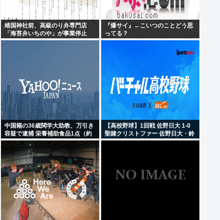
靖国神社前、高級のり弁専門店
『爆サイ』←こいつのことどう思
「海苔弁いちのや」が事業停止
ってる？
中国籍の36歳関学大助教、万引き
【高校野球】1回戦 佐野日大 1-0
容疑で逮捕 栄養補助食品1点（約
聖隷クリストファー 佐野日大・鈴
6400円相当）
木102球無四球完封 聖隷クリスト
ファーはエラーに泣く