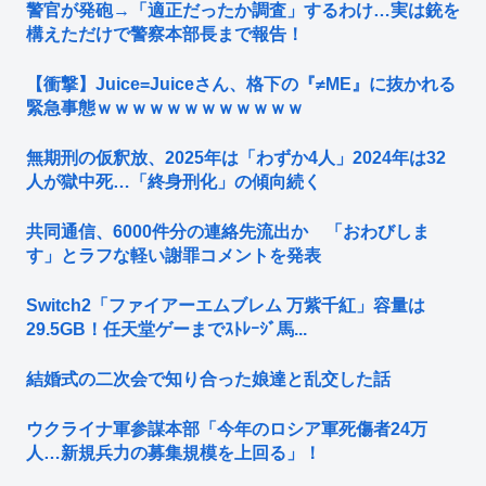
警官が発砲→「適正だったか調査」するわけ…実は銃を
構えただけで警察本部長まで報告！
【衝撃】Juice=Juiceさん、格下の『≠ME』に抜かれる
緊急事態ｗｗｗｗｗｗｗｗｗｗｗｗ
無期刑の仮釈放、2025年は「わずか4人」2024年は32
人が獄中死…「終身刑化」の傾向続く
共同通信、6000件分の連絡先流出か 「おわびしま
す」とラフな軽い謝罪コメントを発表
Switch2「ファイアーエムブレム 万紫千紅」容量は
29.5GB！任天堂ゲーまでｽﾄﾚｰｼﾞ馬...
結婚式の二次会で知り合った娘達と乱交した話
ウクライナ軍参謀本部「今年のロシア軍死傷者24万
人…新規兵力の募集規模を上回る」！