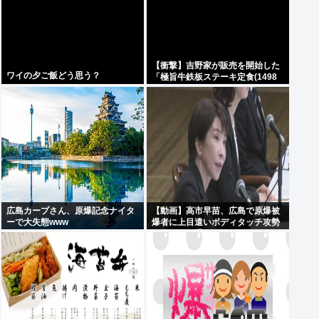
【衝撃】吉野家が販売を開始した
ワイの夕ご飯どう思う？
「極旨牛鉄板ステーキ定食(1498
円)」がうまそすぎると話題に
www
広島カープさん、原爆記念ナイタ
【動画】高市早苗、広島で原爆被
ーで大失態www
爆者に上目遣いボディタッチ攻勢
するも全く通用しないどころか
「非常に不安」とガチギレ