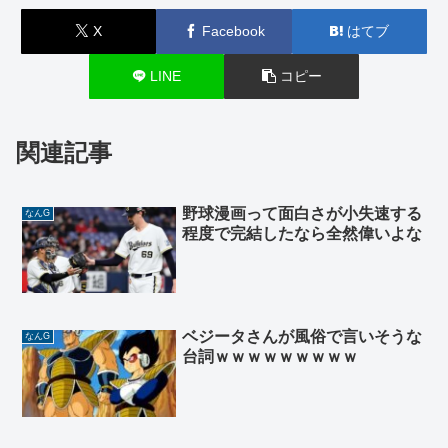
X
Facebook
はてブ
LINE
コピー
関連記事
野球漫画って面白さが小失速する
なんG
程度で完結したなら全然偉いよな
ベジータさんが風俗で言いそうな
なんG
台詞ｗｗｗｗｗｗｗｗｗ