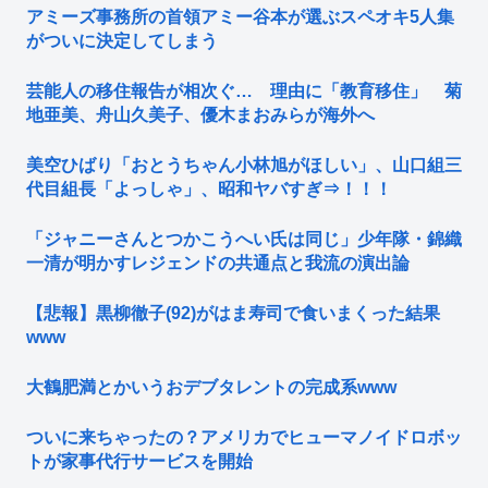
アミーズ事務所の首領アミー谷本が選ぶスペオキ5人集
がついに決定してしまう
芸能人の移住報告が相次ぐ… 理由に「教育移住」 菊
地亜美、舟山久美子、優木まおみらが海外へ
美空ひばり「おとうちゃん小林旭がほしい」、山口組三
代目組長「よっしゃ」、昭和ヤバすぎ⇒！！！
「ジャニーさんとつかこうへい氏は同じ」少年隊・錦織
一清が明かすレジェンドの共通点と我流の演出論
【悲報】黒柳徹子(92)がはま寿司で食いまくった結果
www
大鶴肥満とかいうおデブタレントの完成系www
ついに来ちゃったの？アメリカでヒューマノイドロボッ
トが家事代行サービスを開始