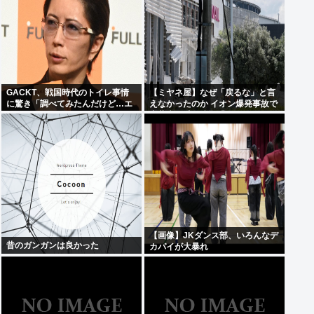
GACKT、戦国時代のトイレ事情
【ミヤネ屋】なぜ「戻るな」と言
に驚き「調べてみたんだけど…エ
えなかったのか イオン爆発事故で
グくない？」
斎藤幸平氏も逡巡「ボクもできな
かっただろうなあ」
【画像】JKダンス部、いろんなデ
昔のガンガンは良かった
カパイが大暴れ