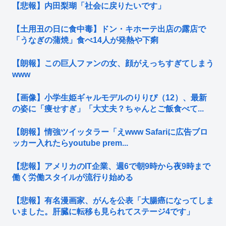
【悲報】内田梨瑚「社会に戻りたいです」
【土用丑の日に食中毒】ドン・キホーテ出店の露店で
「うなぎの蒲焼」食べ14人が発熱や下痢
【朗報】この巨人ファンの女、顔がえっちすぎてしまう
www
【画像】小学生姫ギャルモデルのりりぴ（12）、最新
の姿に「痩せすぎ」「大丈夫？ちゃんとご飯食べて...
【朗報】情強ツイッタラー「えwww Safariに広告ブロ
ッカー入れたらyoutube prem...
【悲報】アメリカのIT企業、週6で朝9時から夜9時まで
働く労働スタイルが流行り始める
【悲報】有名漫画家、がんを公表「大腸癌になってしま
いました。肝臓に転移も見られてステージ4です」