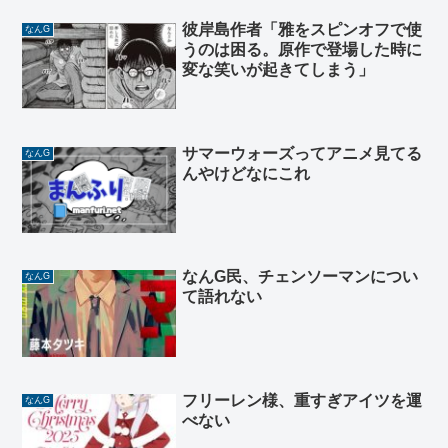
彼岸島作者「雅をスピンオフで使
なんG
うのは困る。原作で登場した時に
変な笑いが起きてしまう」
サマーウォーズってアニメ見てる
なんG
んやけどなにこれ
なんG民、チェンソーマンについ
なんG
て語れない
フリーレン様、重すぎアイツを運
なんG
べない