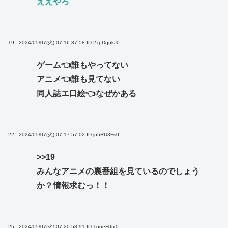
ええやろ
19 : 2024/05/07(火) 07:16:37.58
ID:2xpDqnkJ0
ゲーム👈誰もやってない
アニメ👈誰も見てない
同人誌エ口絵👈なぜかある
22 : 2024/05/07(火) 07:17:57.02
ID:ju5RU3Fs0
>>19
みんなアニメの裏番組を見ているのでしょう
か？情報求むっ！！
25 : 2024/05/07(火) 07:20:58.91
ID:TqoeHJtx0