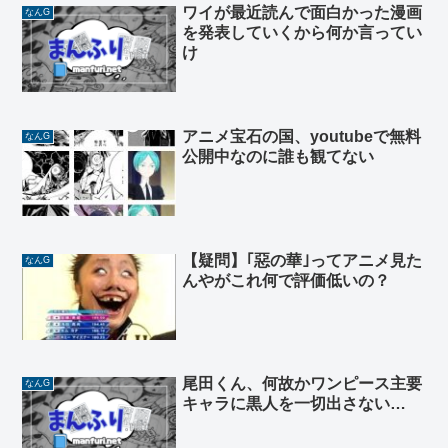
ワイが最近読んで面白かった漫画
なんG
を発表していくから何か言ってい
け
アニメ宝石の国、youtubeで無料
なんG
公開中なのに誰も観てない
【疑問】｢惡の華｣ってアニメ見た
なんG
んやがこれ何で評価低いの？
尾田くん、何故かワンピース主要
なんG
キャラに黒人を一切出さない…