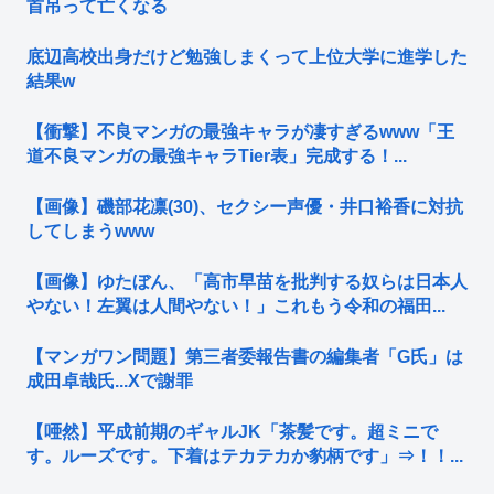
首吊って亡くなる
底辺高校出身だけど勉強しまくって上位大学に進学した
結果w
【衝撃】不良マンガの最強キャラが凄すぎるwww「王
道不良マンガの最強キャラTier表」完成する！...
【画像】磯部花凛(30)、セクシー声優・井口裕香に対抗
してしまうwww
【画像】ゆたぼん、「高市早苗を批判する奴らは日本人
やない！左翼は人間やない！」これもう令和の福田...
【マンガワン問題】第三者委報告書の編集者「G氏」は
成田卓哉氏...Xで謝罪
【唖然】平成前期のギャルJK「茶髪です。超ミニで
す。ルーズです。下着はテカテカか豹柄です」⇒！！...