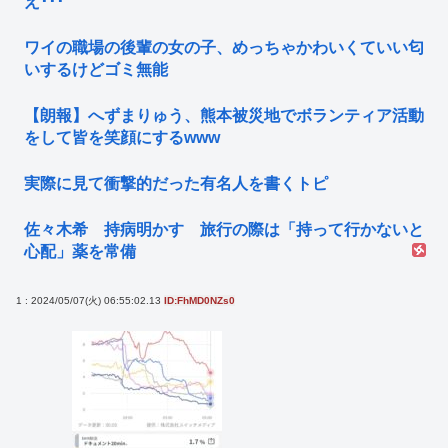
え･･･
ワイの職場の後輩の女の子、めっちゃかわいくていい匂
いするけどゴミ無能
【朗報】へずまりゅう、熊本被災地でボランティア活動
をして皆を笑顔にするwww
実際に見て衝撃的だった有名人を書くトピ
佐々木希 持病明かす 旅行の際は「持って行かないと
心配」薬を常備
1 : 2024/05/07(火) 06:55:02.13
ID:FhMD0NZs0