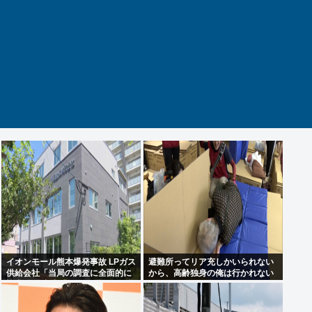
イオンモール熊本爆発事故 LPガス
避難所ってリア充しかいられない
供給会社「当局の調査に全面的に
から、高齢独身の俺は行かれない
協力」 経産省「LPガス爆発の可能
わ
性が高いとする見解で一致」と発
表