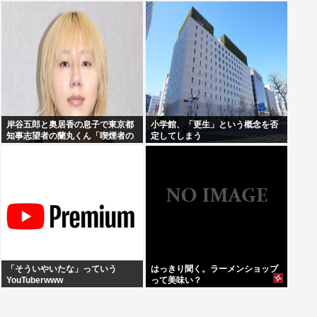
かったから」
岸谷五郎と奥居香の息子で東京都
小学館、「更生」という概念を否
知事志望者の蘭丸くん「喫煙者の
定してしまう
権利が侵害されてる。俺たちの税
金で喫煙所を作ってください」
「そういやいたな」っていう
はっきり聞く。ラーメンショップ
YouTuberwww
って美味い？