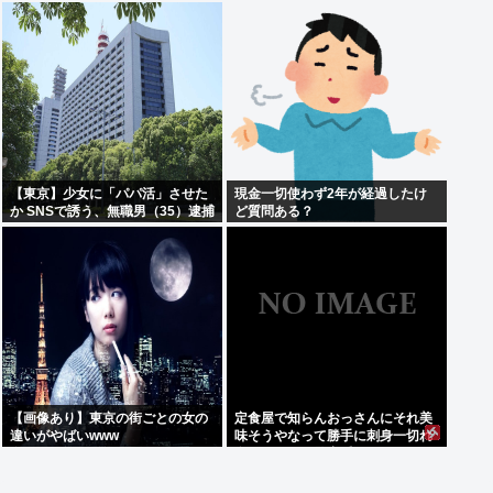
訴えます」
【東京】少女に「パパ活」させた
現金一切使わず2年が経過したけ
か SNSで誘う、無職男（35）逮捕
ど質問ある？
【画像あり】東京の街ごとの女の
定食屋で知らんおっさんにそれ美
違いがやばいwww
味そうやなって勝手に刺身一切れ
食われたから警察呼んだ