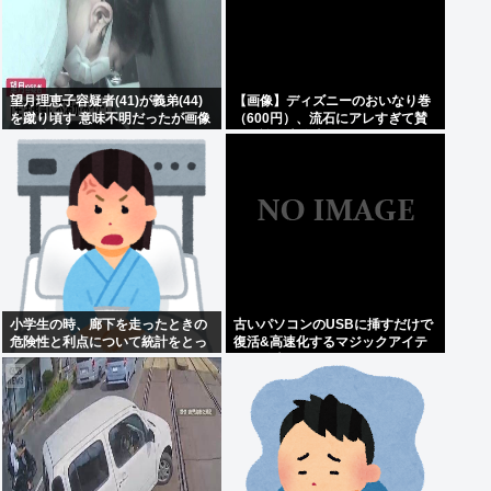
望月理恵子容疑者(41)が義弟(44)
【画像】ディズニーのおいなり巻
を蹴り頃す 意味不明だったが画像
（600円）、流石にアレすぎて賛
みて納得
否両論の大炎上をしてしまうw w
w w w w w
小学生の時、廊下を走ったときの
古いパソコンのUSBに挿すだけで
危険性と利点について統計をとっ
復活&高速化するマジックアイテ
た奴がいた
ムが発売される