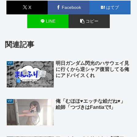
X
Facebook
はてブ
LINE
コピー
関連記事
明日ガンダム閃光のハサウェイ見
VIP
に行くから逆シャア復習してる俺
にアドバイスくれ
俺「むほほ♥エッチな絵だね♥」
VIP
絵師「つづきはFantiaで❗」