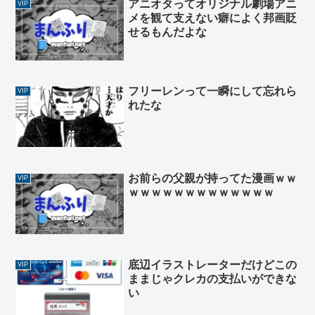
アニオタってオリジナル劇場アニ
VIP
メを観て支えない癖によく邦画貶
せるもんだよな
フリーレンって一瞬にして忘れら
VIP
れたな
お前らの父親が持ってた漫画ｗｗ
VIP
ｗｗｗｗｗｗｗｗｗｗｗｗｗ
底辺イラストレーターだけどこの
VIP
ままじゃクレカの支払いができな
い