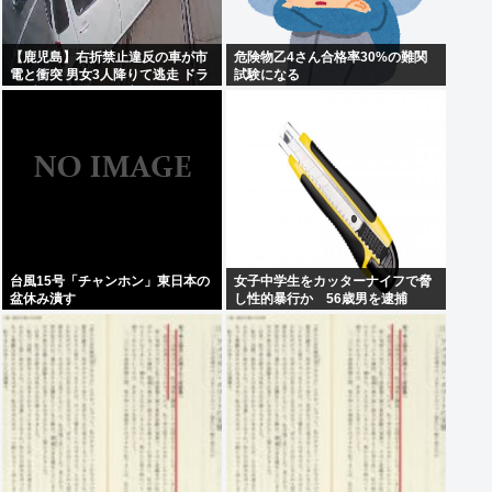
【鹿児島】右折禁止違反の車が市
危険物乙4さん合格率30%の難関
電と衝突 男女3人降りて逃走 ドラ
試験になる
イブレコーダーに一部始終
台風15号「チャンホン」東日本の
女子中学生をカッターナイフで脅
盆休み潰す
し性的暴行か 56歳男を逮捕