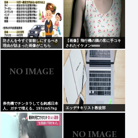
坊さんを今すぐ皆殺しにするべき
【画像】飛行機の隣の客に手コキ
理由が詰まった画像がこちら
されたイケメンwww
券売機でチンタラしてる鈍感日本
エッヂ✝️キリスト教徒部
人、ガチで増える。197cm57kg
の俺が背後5cmまで接近してるの
に急ぎもしない件。