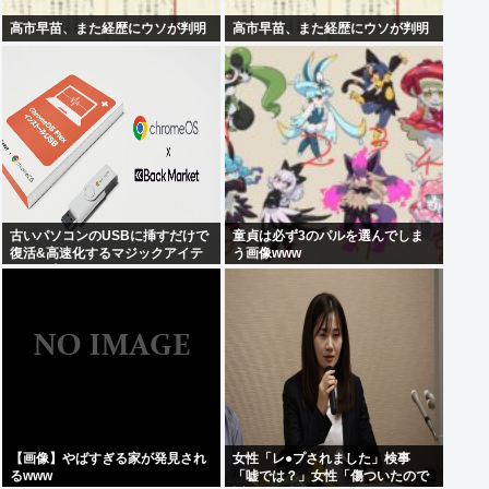
高市早苗、また経歴にウソが判明
高市早苗、また経歴にウソが判明
古いパソコンのUSBに挿すだけで
童貞は必ず3のパルを選んでしま
復活&高速化するマジックアイテ
う画像www
ムが発売される
【画像】やばすぎる家が発見され
女性「レ●プされました」検事
るwww
「嘘では？」女性「傷ついたので