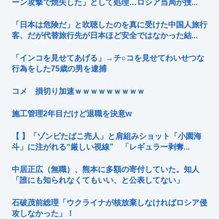
ーン攻撃で焼失した」として処理…ロシア当局が捜...
「日本は危険だ」と吹聴したのを真に受けた中国人旅行
客、だが代替旅行先が日本ほど安全ではなかった結...
「インコを見せてあげる」→チ○コを見せてわいせつな
行為をした75歳の男を逮捕
コメ 損切り加速ｗｗｗｗｗｗｗｗｗ
施工管理2年目だけど退職を決意w
【 】「ゾンビたばこ売人」と肩組みショット「小園海
斗」に注がれる“厳しい視線” 「レギュラー剥奪...
中居正広（無職）、熊本に多額の寄付していた。知人
「誰にも知られなくてもいい、と公表してない」
石破茂前総理「ウクライナが核放棄しなければロシア侵
攻しなかった」！