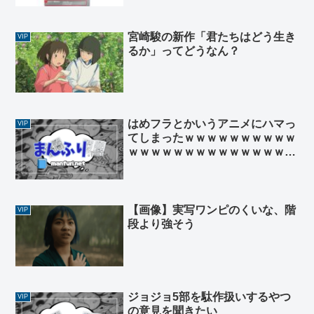
宮崎駿の新作「君たちはどう生き
VIP
るか」ってどうなん？
はめフラとかいうアニメにハマっ
VIP
てしまったｗｗｗｗｗｗｗｗｗｗ
ｗｗｗｗｗｗｗｗｗｗｗｗｗｗｗ
ｗｗｗｗｗｗｗｗ
【画像】実写ワンピのくいな、階
VIP
段より強そう
ジョジョ5部を駄作扱いするやつ
VIP
の意見を聞きたい