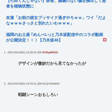
【竹田くんじゃない】医者、腫瘍のない脳を摘出して患
者を植物状態に
友達「お前の彼女ブッサイク過ぎやろｗｗ」ワイ「だよ
なｗｗｗさっさと別れたいわｗｗｗ」
福岡のお土産 ｢めんべい｣と乃木坂配信中のコラボ動画
が公開決定！！！【乃木坂46】
1 : 2021/04/18(日) 16:29:01.609
ID:RlgfW35i0
デザインが微妙だから見てなかったが
2 : 2021/04/18(日) 16:29:21.309
ID:QY40SI950
戦闘シーンおもしろい