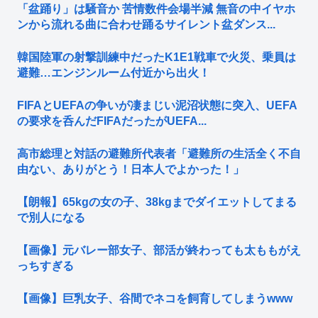
「盆踊り」は騒音か 苦情数件会場半減 無音の中イヤホ
ンから流れる曲に合わせ踊るサイレント盆ダンス...
韓国陸軍の射撃訓練中だったK1E1戦車で火災、乗員は
避難…エンジンルーム付近から出火！
FIFAとUEFAの争いが凄まじい泥沼状態に突入、UEFA
の要求を呑んだFIFAだったがUEFA...
高市総理と対話の避難所代表者「避難所の生活全く不自
由ない、ありがとう！日本人でよかった！」
【朗報】65kgの女の子、38kgまでダイエットしてまる
で別人になる
【画像】元バレー部女子、部活が終わっても太ももがえ
っちすぎる
【画像】巨乳女子、谷間でネコを飼育してしまうwww