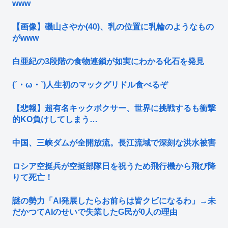
www
【画像】磯山さやか(40)、乳の位置に乳輪のようなもの
がwww
白亜紀の3段階の食物連鎖が如実にわかる化石を発見
(´・ω・`)人生初のマックグリドル食べるぞ
【悲報】超有名キックボクサー、世界に挑戦するも衝撃
的KO負けしてしまう…
中国、三峡ダムが全開放流。長江流域で深刻な洪水被害
ロシア空挺兵が空挺部隊日を祝うため飛行機から飛び降
りて死亡！
謎の勢力「AI発展したらお前らは皆クビになるわ」→未
だかつてAIのせいで失業したG民が0人の理由