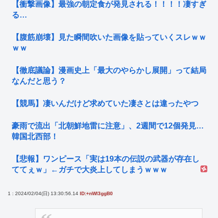
【衝撃画像】最強の朝定食が発見される！！！！凄すぎ
る…
【腹筋崩壊】見た瞬間吹いた画像を貼っていくスレｗｗ
ｗｗ
【徹底議論】漫画史上「最大のやらかし展開」って結局
なんだと思う？
【競馬】凄いんだけど求めていた凄さとは違ったやつ
豪雨で流出「北朝鮮地雷に注意」、2週間で12個発見…
韓国北西部！
【悲報】ワンピース「実は19本の伝説の武器が存在し
ててぇｗ」←ガチで大炎上してしまうｗｗｗ
1 : 2024/02/04(日) 13:30:56.14
ID:+nWl3ggB0