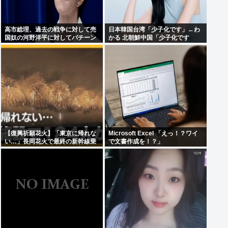
高市総理、過去の戦争に対して売
日本韓国台湾「少子化です」←わ
国奴の河野洋平に対してバチーン
かる 北朝鮮中国「少子化です
と物申してしまう
【復興祈願花火】「東京に帰れな
Microsoft Excel 「えっ！？ワイ
い…」長岡花火で最終の新幹線乗
で文書作成を！？」
れず124人が付近施設で一夜明か
す “フェニックス”の打ち上げ時間
後ろ倒しの影響は?「分散退場に
は一定の効果あった」