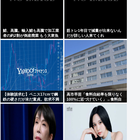
鯖、高騰。輸入鯖も高騰で加工業
筋トレ1年目で減量が出来ないん
者の約2割が倒産廃業 もう大衆魚
だが詳しい人来てくれ
から高級魚へ…
【体験談求む】ペニス17cmで鋼
高市早苗「食料自給率を限りなく
鉄の硬さだが未だ童貞。欲求不満
100%に近づけていく」→食料自
パート主婦とかならペニスだけで
給率が日本史上最低になってしま
落とせる？
う