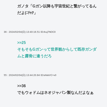
ガノタ「Gガン以降も宇宙世紀と繋がってるん
だよ(ﾆﾁｬｱ」
36 : 2024/02/04(日) 13:40:16.51
ID:ihuj7NOC0
>>25
そもそもGガンって世界観からして既存ガンダ
ムと露骨に違うだろ
55 : 2024/02/04(日) 13:44:20.84
ID:kAkkVC+v0
>>36
でもウォドムはネオジャパン製なんだよなぁ