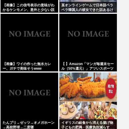
【画像】この信号表示の意味がわ
某オンラインゲームで日本語ペラ
かるケンモメン、意外と少ない説
ペラ韓国人の彼女できた話あるけ
ど興味ある？
【画像】ワイの作った無水カレ
【 】Amazon「マンガ毎週末セー
ー、ガチで美味そうwww
ル（50%還元）」アツいスポーツ
マンガ祭り最終日到来！！！
たんプリ→ゼッツ→オメガホーン
イギリスの給食から消える揚げ物
→高校野球→二度寝
子どもの肥満・医療負担減らす