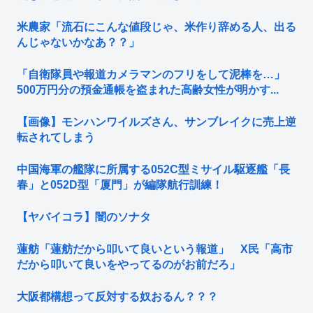
米農家「流石にこんな値段じゃ、米作り辞める人、出る
んじゃないかなあ？？」
「自衛隊員や報道カメラマンのフリをして泥棒を…」
500万円分の預金通帳を盗まれた高齢女性が明かす...
【画像】モンハンワイルズさん、サンブレイクに売上逆
転されてしまう
中国海軍の艦隊に所属する052C型ミサイル駆逐艦「長
春」と052D型「厦門」が編隊航行訓練！
【ヤバイコラ】闇のソナタ
蓮舫「蓮舫だから叩いて良いという報道」 X民「高市
だから叩いて良いをやってるのがお前だろ」
大阪都構想って反対する奴おるん？？？