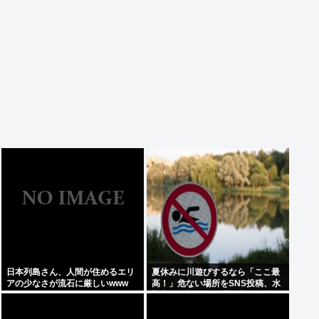
日本列島さん、人間が住めるエリ
夏休みに川遊びするなら「ここ最
アの少なさが流石に厳しいwww
高！」危ない場所をSNS投稿、水
難事故が起きたら法的責任を問わ
れる？ 福岡県八女市の星野川