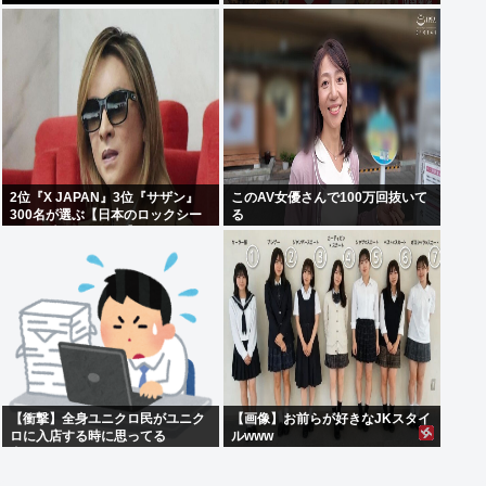
2位『X JAPAN』3位『サザン』
このAV女優さんで100万回抜いて
300名が選ぶ【日本のロックシー
る
ンを代表するバンド】1位に
【衝撃】全身ユニクロ民がユニク
【画像】お前らが好きなJKスタイ
ロに入店する時に思ってる
ルwww
事・・・・・