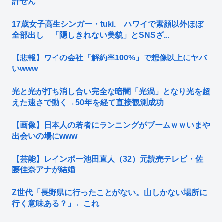
許せん
17歳女子高生シンガー・tuki. ハワイで素顔以外ほぼ
全部出し 「隠しきれない美貌」とSNSざ...
【悲報】ワイの会社「解約率100%」で想像以上にヤバ
いwww
光と光が打ち消し合い完全な暗闇「光渦」となり光を超
えた速さで動く→50年を経て直接観測成功
【画像】日本人の若者にランニングがブームｗｗいまや
出会いの場にwww
【芸能】レインボー池田直人（32）元読売テレビ・佐
藤佳奈アナが結婚
Z世代「長野県に行ったことがない。山しかない場所に
行く意味ある？」←これ