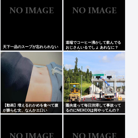
道端でコーヒー沸かして飲んでる
天下一品のスープが忘れられない
おじさんいるでしょ あれなに？
(´・ω・`)
【動画】増えるわかめを食べて腹
圏央道って毎日渋滞して事故って
が膨らむ女、なんかエ口い
るのにNEXCOは何やってんの？