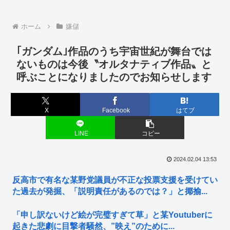
ホーム
嫌儲
｢ガンダム｣作品のうち宇宙世紀が舞台では
ないものは今後〝オルタナティブ作品〟と
呼ぶことになりましたのでお知らせします
X
Facebook
はてブ
LINE
コピー
2024.02.04 13:53
反高市で有名な某野党議員が不正な投票支援を受けてい
た過去が発掘、「説明責任があるのでは？」と揶揄...
「申し訳ないけど絵が完璧すぎて草」と某Youtuberに
起きた悲劇に目撃者騒然、”映え”のために...