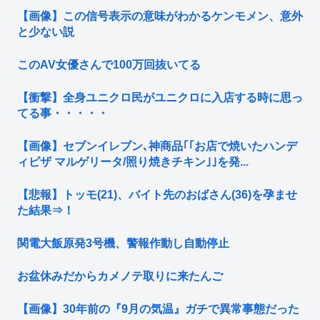
【画像】この信号表示の意味がわかるケンモメン、意外
と少ない説
このAV女優さんで100万回抜いてる
【衝撃】全身ユニクロ民がユニクロに入店する時に思っ
てる事・・・・・
【画像】セブンイレブン､神商品｢｢お店で焼いたハンデ
ィピザ マルゲリータ/照り焼きチキン｣｣を発...
【悲報】トッモ(21)、バイト先のおばさん(36)を孕ませ
た結果⇒！
関電大飯原発3号機、警報作動し自動停止
お盆休みだからカメノテ取りに来たんご
【画像】30年前の『9月の気温』ガチで異常事態だった