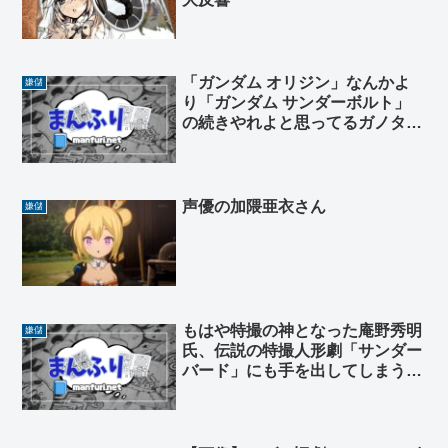
「ガンダム オリジン」なんかよ
嫌儲
り「ガンダム サンダーボルト」
の続きやれよと思ってるガノタは
実は多い
声優の加隈亜衣さん
嫌儲
もはや特撮の神となった庵野秀明
嫌儲
氏、伝説の特撮人形劇「サンダー
バード」にも手を出してしまう。
残るはガメラと大魔神ぐらいか？