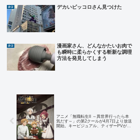
デカいピッコロさん見つけた
嫌儲
漫画家さん、どんなかたいお肉で
嫌儲
も瞬時に柔らかくする斬新な調理
方法を発見してしまう
アニメ「無職転生II ～異世界行ったら本
気だす～」の第2クールが4月7日より放送
開始。キービジュアル、ティザーPVが解
禁