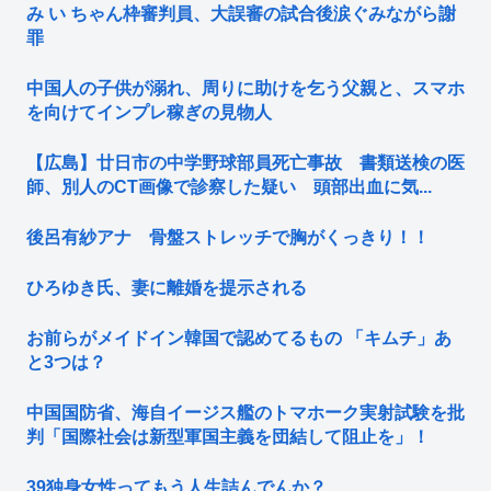
み い ちゃん枠審判員、大誤審の試合後涙ぐみながら謝
罪
中国人の子供が溺れ、周りに助けを乞う父親と、スマホ
を向けてインプレ稼ぎの見物人
【広島】廿日市の中学野球部員死亡事故 書類送検の医
師、別人のCT画像で診察した疑い 頭部出血に気...
後呂有紗アナ 骨盤ストレッチで胸がくっきり！！
ひろゆき氏、妻に離婚を提示される
お前らがメイドイン韓国で認めてるもの 「キムチ」あ
と3つは？
中国国防省、海自イージス艦のトマホーク実射試験を批
判「国際社会は新型軍国主義を団結して阻止を」！
39独身女性ってもう人生詰んでんか？