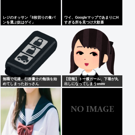
レジのオッサン「8枚切りの食パ
ワイ、GoogleマップであまりにΗ
ンを選ぶ奴はゲイ」
すぎる所を見つけ大歓喜
無職で宅建、行政書士の勉強を始
【悲報】トー横ガール、下着が丸
めてしまったおっさん
出しになってしまうwww