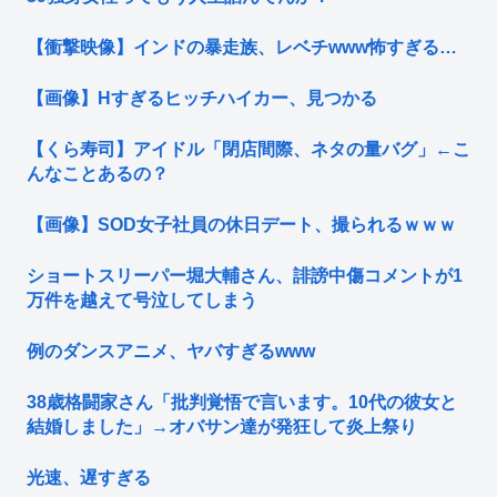
【衝撃映像】インドの暴走族、レベチwww怖すぎる…
【画像】Hすぎるヒッチハイカー、見つかる
【くら寿司】アイドル「閉店間際、ネタの量バグ」←こ
んなことあるの？
【画像】SOD女子社員の休日デート、撮られるｗｗｗ
ショートスリーパー堀大輔さん、誹謗中傷コメントが1
万件を越えて号泣してしまう
例のダンスアニメ、ヤバすぎるwww
38歳格闘家さん「批判覚悟で言います。10代の彼女と
結婚しました」→オバサン達が発狂して炎上祭り
光速、遅すぎる