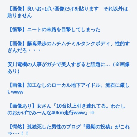
【画像】良いお○ぱい画像だけを貼ります それ以外は
貼りません
【衝撃】ニートの末路を目撃してしまった
【画像】藤嶌果歩のムチムチミルタンクボディ、性的す
ぎんだろ・・・
安川電機の人事がガチで美人すぎると話題に…（※画像
あり）
【画像】加工なしのローカル地下アイドル、流石に厳し
いwww
【画像あり】女さん「10台以上引き連れてる。わたし
のおかげでみーんな40km走行www」⇒
【愕然】孤独死した男性のブログ『最期の投稿』がこれ
⇒･･･！！