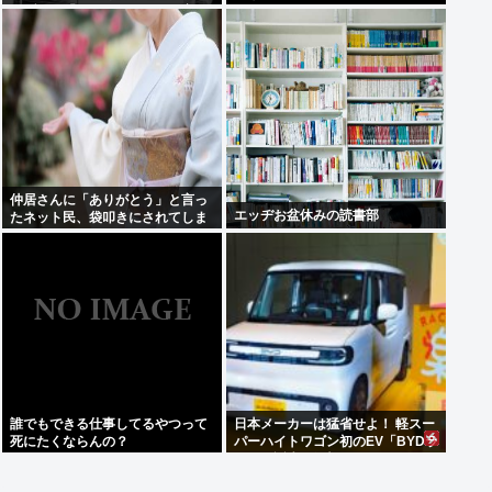
ラブコメ「グラぱらっ！」、完結
までラスト2話！！
仲居さんに「ありがとう」と言っ
エッヂお盆休みの読書部
たネット民、袋叩きにされてしま
う…
誰でもできる仕事してるやつって
日本メーカーは猛省せよ！ 軽スー
死にたくならんの？
パーハイトワゴン初のEV「BYDラ
ッコ」誕生の衝撃