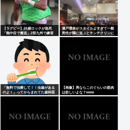
【ラグビー】26歳ロックが急死
瀬戸環奈がスタイルよすぎて一般
「熱中症で搬送」2部九州で練習
男性が隣に並ぶとチンチクリンに
中、大東大から昨季まで東京SG
見えてしまう
「無料で治療して！！虫歯がある
【画像】男ならこのぐらいの筋肉
のよ！」ってからまれてた歯科医
は欲しいよな？www
の旦那がいるママ