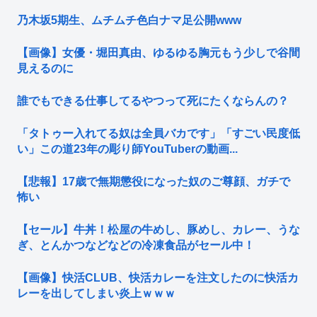
乃木坂5期生、ムチムチ色白ナマ足公開www
【画像】女優・堀田真由、ゆるゆる胸元もう少しで谷間
見えるのに
誰でもできる仕事してるやつって死にたくならんの？
「タトゥー入れてる奴は全員バカです」「すごい民度低
い」この道23年の彫り師YouTuberの動画...
【悲報】17歳で無期懲役になった奴のご尊顔、ガチで
怖い
【セール】牛丼！松屋の牛めし、豚めし、カレー、うな
ぎ、とんかつなどなどの冷凍食品がセール中！
【画像】快活CLUB、快活カレーを注文したのに快活カ
レーを出してしまい炎上ｗｗｗ