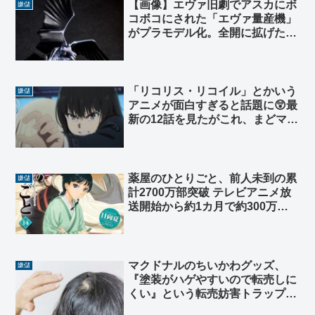
【画像】エヴァ旧劇でアスカにボ
嫌儲
コボコにされた「エヴァ量産機」
がプラモデル化。全開に拡げた大
迫力の羽根を完全再現
「リコリス・リコイル」とかいう
嫌儲
アニメが面白すぎると話題に😲最
新の12話を見たがこれ、まどマギ
を超えただろ😨
薬屋のひとりごと、前人未到の累
嫌儲
計2700万部突破 テレビアニメ放
送開始から約1カ月で約300万部
増
マクドナルのちいかわグッズ、
嫌儲
『塗装がハゲやすいので転売しに
くい』という転売妨害トラップ？
が仕込まれていた