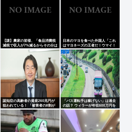
【謎】農家の皆様、「食品消費税
日本のマヨを食べた外国人「これ
減税で収入が7%減るからその分は
はマヨネーズの王者だ！ウマイ！
国が補償してくれ」と言い出す
うますぎる！どこで買えるん
だ？」
認知症の高齢者の資産260兆円が
「バス運転手は稼げない」は過去
狙われている！ 「被害者の8割が
の話？ ウィラーが年収600万円を
だまされた認識なし」
実現した理由