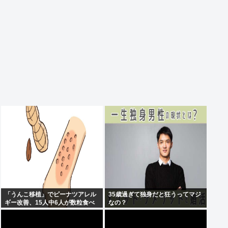
「うんこ移植」でピーナツアレル
35歳過ぎて独身だと狂うってマジ
ギー改善、15人中6人が数粒食べ
なの？
られるように