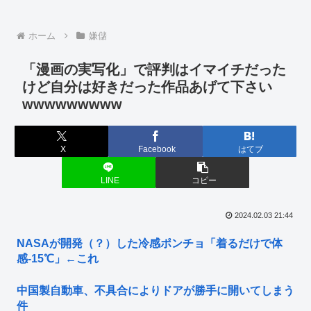
ホーム
嫌儲
「漫画の実写化」で評判はイマイチだった
けど自分は好きだった作品あげて下さい
wwwwwwwww
X
Facebook
はてブ
LINE
コピー
2024.02.03 21:44
NASAが開発（？）した冷感ポンチョ「着るだけで体
感-15℃」←これ
中国製自動車、不具合によりドアが勝手に開いてしまう
件