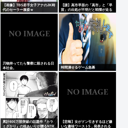
【画像】TBS若手女子アナのJK時
【謎】高市早苗の「高市」と「早
代のセーラー服姿ｗ
苗」の出処が不明だと戦慄が走る
刃物持ってたら警察に殺される日
時間潰せるゲーム急募
本社会。
累計800万部突破の話題作『カラ
【悲報】女がドン引きするほど嫌
ミざかり』の桂あいりが贈るNTR
いな趣味ワースト5，発表される