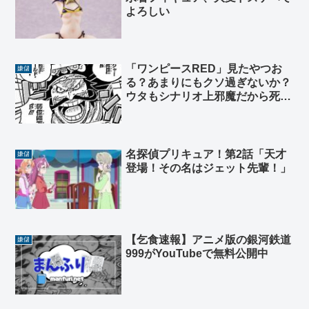
よろしい
「ワンピースRED」見たやつお
嫌儲
る？あまりにもクソ過ぎないか？
ウタもシナリオ上邪魔だから死ぬ
し
名探偵プリキュア！第2話「天才
嫌儲
登場！その名はジェット先輩！」
【乞食速報】アニメ版の銀河鉄道
嫌儲
999がYouTubeで無料公開中