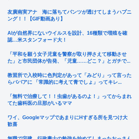
友廣南実アナ 海に落ちてパンツが透けてしまうハプニ
ング！！【GIF動画あり】
AIが自然界にないウイルスを設計、16種類で増殖を確
認…米スタンフォード大！
「平和を願う女子児童を警察が取り押さえて移動させ
た」と市民団体が告発、「児童……どこ？」とガチで...
教習所で入校時に色判定があって「みどり」って言った
らババアに 「常識的に考えて青でしょ」ってキレ...
「無料で治療して！！虫歯があるのよ！」ってからまれ
てた歯科医の旦那がいるママ
ワイ、GoogleマップであまりにΗすぎる所を見つけ大
歓喜
無職で宅建、行政書士の勉強を始めてしまったおっさん