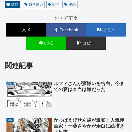
嫌儲
好き嫌い
心理
漫画
シェアする
X
Facebook
はてブ
LINE
コピー
関連記事
ルフィさんが酒嫌いを告白。今ま
嫌儲
での宴は本当は嫌だった
かっぱえびせん袋が激変！人気漫
嫌儲
画家・一葵さやかが余白に絵描き
大反響