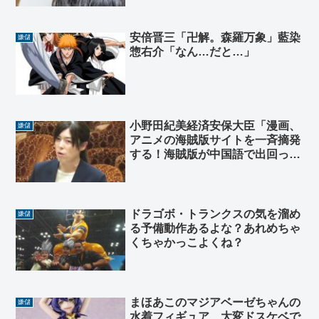
安倍晋三「卍解。森羅万象」藍染
嫌儲
惣右介「なん…だと…」
小野田紀美経済安保大臣「漫画、
嫌儲
アニメの海賊版サイトを一斉摘発
する！海賊版が中国語で出回って
いる！」オタク歓喜
ドラゴボ・トランクスの気を溜め
嫌儲
る予備動作あるよな？あれめちゃ
くちゃかっこよくね？
まほあこのマジアベーゼちゃんの
嫌儲
水着フィギュア、大変ドスケベで