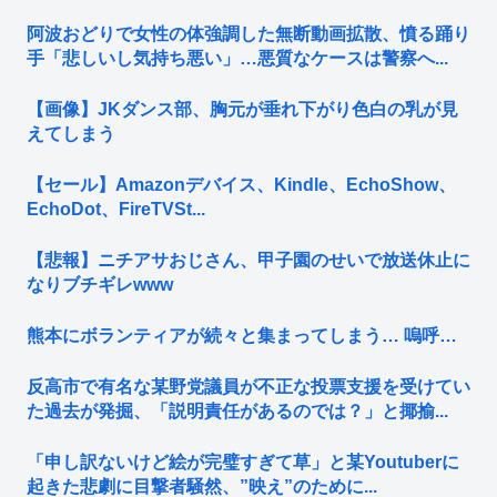
阿波おどりで女性の体強調した無断動画拡散、憤る踊り
手「悲しいし気持ち悪い」…悪質なケースは警察へ...
【画像】JKダンス部、胸元が垂れ下がり色白の乳が見
えてしまう
【セール】Amazonデバイス、Kindle、EchoShow、
EchoDot、FireTVSt...
【悲報】ニチアサおじさん、甲子園のせいで放送休止に
なりブチギレwww
熊本にボランティアが続々と集まってしまう… 嗚呼…
反高市で有名な某野党議員が不正な投票支援を受けてい
た過去が発掘、「説明責任があるのでは？」と揶揄...
「申し訳ないけど絵が完璧すぎて草」と某Youtuberに
起きた悲劇に目撃者騒然、”映え”のために...