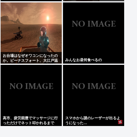
お台場はなぜオワコンになったの
みんなお昼何食べるの
か。ビーナスフォート、大江戸温
泉物語、Zepp Tokyo、大観覧車
高市、疲労困憊でマッサージに行
スマホから謎のレーザーが出るよ
っただけでネット叩かれるまで
うになった…
に。寝てないアピールと、馬鹿み
たいな被災地PVのせいか