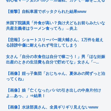
初心者マーク女のパルクール運転、ガチで一線をこえる
【衝撃】自転車屋でボッタクられた結果www
米国下院議員「外食が高い？負け犬どもお前らみたいな
共産主義者はラーメン食ってろ」→炎上
【悲報】ショートスリーパー堀大輔さん、1万件を超え
る誹謗中傷に耐えられず号泣してしまう
女さん「自分の衣食住は自分で稼ごう！」男「ほな妊娠
出産のときの生活費も自分で貯めてな」女さん「─...
【画像】姪っ子集団「おじちゃん、夏休みの間ずっと泊
ってくね」
【画像】娘「亡くなったパパの引き出しの中身片付け
よ…あっ、」⇒結果！
【画像】水泳部員さん、全員ギリギリ見えないwww