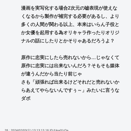
漫画を実写化する場合2次元の嘘表現が使えな
くなるから製作が補完する必要があるし、より
多くの人間が関わる以上、本来はいらん子役と
か女優を起用する為オリキャラ作ったりオリジ
ナルの話にしたりとかそりゃあるだろうよ？
原作に忠実にしたら売れないから…じゃなくて
原作に忠実には出来ないんだろ？そもそも媒体
が違うんだから当たり前じゃ
さも「頑張れば出来るけどそれだと売れないか
らあえてやらないんですぅ～」みたいに言うな
ダボ
26 : 2024/02/03(土) 13:13:13.16
ID:/UpaIYcOa