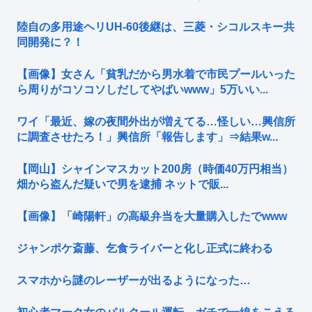
陸自の多用途ヘリUH-60後継は、三菱・シコルスキー共
同開発に？！
【画像】女さん「貧乳だから男水着で市民プールいった
ら周りがコソコソしだしてやばいwww」5万いい...
ワイ「最近、嫁の夜間外出が増えてる…怪しい…興信所
に調査させたろ！」興信所「報告します」⇒結果w...
【岡山】シャインマスカット200房（時価40万円相当）
畑から盗んだ疑いで男を逮捕 ネットで販...
【画像】「崎陽軒」の高級弁当を大量購入したでwww
ジャンポケ斎藤、乞食ライバーと化し正式に終わる
スマホから謎のレーザーが出るようになった…