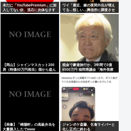
未だに「YouTubePremium」に加
ワイ「最近、嫁の夜間外出が増え
入してない奴、流石に勿体なさす
てる…怪しい…興信所に調査させ
ぎるwww
たろ！」興信所「報告します」⇒
結果www
【岡山】シャインマスカット200
税金で豪遊旅行か、3年間で2億
房（時価40万円相当）畑から盗ん
6500万円 福岡県議会「海外視察
だ疑いで男を逮捕 ネットで販売
費」公表、ありがとう自民党
【画像】「崎陽軒」の高級弁当を
ジャンポケ斎藤、乞食ライバーと
大量購入したでwww
化し正式に終わる