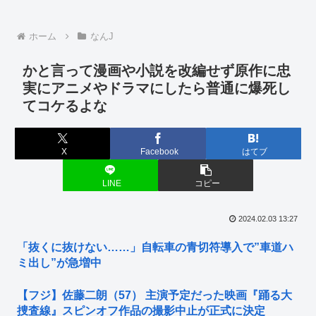
ホーム
なんJ
かと言って漫画や小説を改編せず原作に忠
実にアニメやドラマにしたら普通に爆死し
てコケるよな
X
Facebook
はてブ
LINE
コピー
2024.02.03 13:27
「抜くに抜けない……」自転車の青切符導入で”車道ハ
ミ出し”が急増中
【フジ】佐藤二朗（57） 主演予定だった映画『踊る大
捜査線』スピンオフ作品の撮影中止が正式に決定