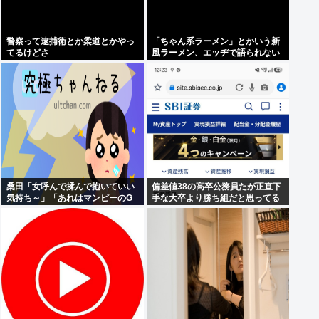
警察って逮捕術とか柔道とかやっ
「ちゃん系ラーメン」とかいう新
てるけどさ
風ラーメン、エッヂで語られない
www
桑田「女呼んで揉んで抱いていい
偏差値38の高卒公務員たが正直下
気持ち～」「あれはマンピーのG
手な大卒より勝ち組だと思ってる
スポット」これ女のファンはどう
いう気持ちで聴いてるの?