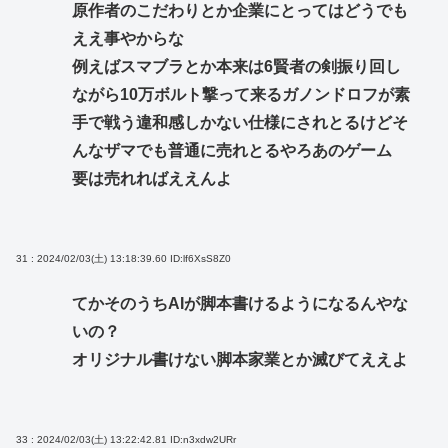
原作者のこだわりとか企業にとってはどうでも
ええ事やからな
例えばスマブラとか本来は6賢者の剣振り回し
ながら10万ボルト撃って来るガノンドロフが素
手で戦う違和感しかない仕様にされとるけどそ
んなザマでも普通に売れとるやろあのゲーム
要は売れればええんよ
31 : 2024/02/03(土) 13:18:39.60
ID:lf6XsS8Z0
てかそのうちAIが脚本書けるようになるんやな
いの？
オリジナル書けない脚本家業とか滅びてええよ
33 : 2024/02/03(土) 13:22:42.81
ID:n3xdw2URr