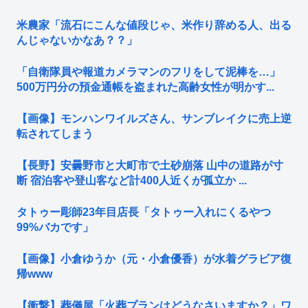
米農家「流石にこんな値段じゃ、米作り辞める人、出る
んじゃないかなあ？？」
「自衛隊員や報道カメラマンのフリをして泥棒を…」
500万円分の預金通帳を盗まれた高齢女性が明かす...
【画像】モンハンワイルズさん、サンブレイクに売上逆
転されてしまう
【長野】安曇野市と大町市で土砂崩落 山中の道路が寸
断 宿泊客や登山客など計400人近くが孤立か ...
タトゥー彫師23年目店長「タトゥー入れにくるやつ
99%バカです」
【画像】小倉ゆうか（元・小倉優香）が水着グラビア復
帰www
【衝撃】葬儀屋「火葬プランはどうなさいますか？」ワ