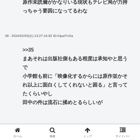
原作未読層がかなりいる現状もテレビ局が力持
っちゃう要因になってるわな
39 : 2024/02/03(土) 13:27:16.92
ID:/UpaIYcOa
>>35
まあそれは出版社側もある程度は承知やと思う
で
小学館も前に「映像化するからには原作並かそ
れ以上に面白くしてくれないと困る」と言って
たくらいやし
田中の件は流石に揉めとるらしいが
36 : 2024/02/03(土) 13:25:22.93
ID:aqqGU7udd
ホーム
検索
トップ
サイドバー