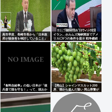
高市早苗、長崎市長から「日本政
イラン、ホルムズ海峡開放でアメ
府が核保有を検討していること」
リカに6つの条件を提示 戦争継続
を公然と批判され思いっきり睨み
へ
つける
『食料自給率』の低い日本が「核
【岡山】シャインマスカット200
兵器で国を守る！」って、頭おか
房、畑から盗んだ疑い 岡山県警が
しくね？食べ物止められたら終わ
男を逮捕
りじゃん