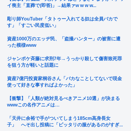
イ喪主「直葬で(即答)」→結果ァw w w w...
彫り師YouTuber「タトゥー入れてる奴は全員バカで
す」「すごい民度低い」
資産1000万のエッヂ民、「盗撮ハンター」の被害に遭
った模様www
ジャンポケ斉藤に求刑7年→うっかり殺して傷害致死罪
を狙う方が軽いと話題に
資産7億円投資家桐谷さん「バカなことしてないで現金
使って好きな事すればよかった」
【衝撃】「人類が絶対見るべきアニメ10選」が決まる
wwwこの名作アニメは…
「天井に余裕で手がついてしまう185cm高身長女
子」 へそ出し投稿に「ピッタリの服があるのがすぎ...