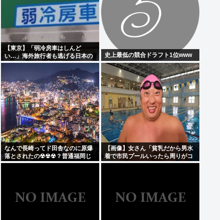
【東京】「弱冷房車はしんど
史上最低の競合ドラフト1位www
い…」海外旅行者も逃げる日本の
猛暑、だけど冷房意識は20年前の
まま
なんで長崎ってド田舎なのに原爆
【画像】女さん「貧乳だから男水
落とされたの☢☢☢？普通福岡じ
着で市民プールいったら周りがコ
ゃないの？
ソコソしだしてやばいwww」5万
いいね