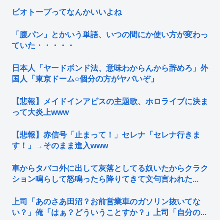
ビオトープってなんかいいよね
「腹パン」とかいう単語、いつの間にか使い方が変わっ
ていた・・・・・
日本人「ヤードポンド法、意味わからんから辞めろ」外
国人「東京ドーム○個分の方がヤバいぞ」
【悲報】メイドインアビスの主題歌、ホロライブに決ま
って大炎上www
【悲報】赤信号「止まって！」セレナ「セレナ行きま
す！」→そのまま進入www
車からタバコ外に出して灰落としてる奴いたからクラク
ション鳴らして怒鳴ったら降りてきて文句言われた...
上司「あのさあ田沼？お前営業車のガソリン抜いてな
い？」俺「はぁ？どういうことすか？」上司「自分の...