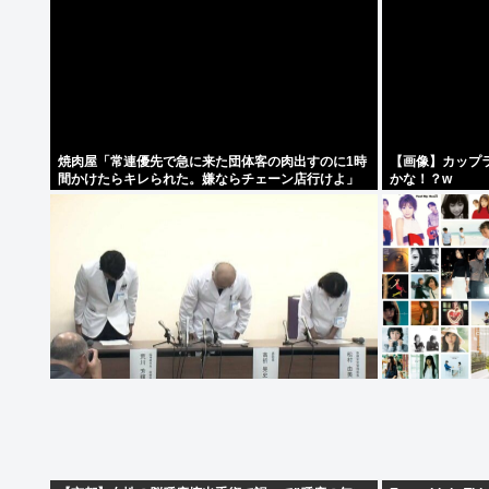
焼肉屋「常連優先で急に来た団体客の肉出すのに1時
【画像】カップ
間かけたらキレられた。嫌ならチェーン店行けよ」
かな！？w