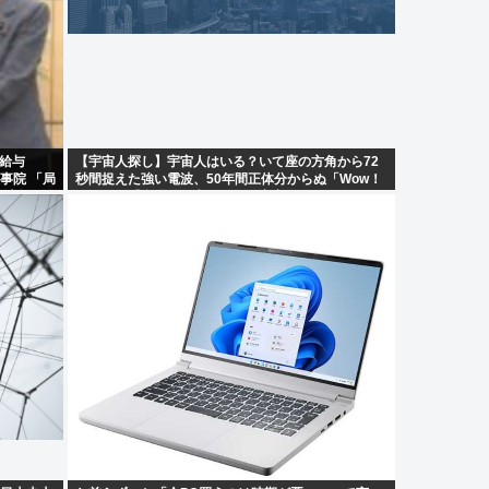
員給与
【宇宙人探し】宇宙人はいる？いて座の方角から72
事院 「局
秒間捉えた強い電波、50年間正体分からぬ「Wow！
て大幅に
信号」…「合理的に考えると、宇宙人からの信号の
可能性」