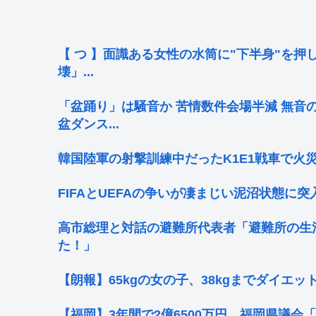
【 つ 】面識ある女性の水筒に"下半身"を押
壊」...
「盆踊り」は騒音か 苦情数件会場半減 無音
盆ダンス...
韓国陸軍の射撃訓練中だったK1E1戦車で火
FIFAとUEFAの争いが凄まじい泥沼状態に突入、
高市総理と対話の避難所代表者「避難所の生
た！」
【朗報】65kgの女の子、38kgまでダイエ
【福岡】3年間で2億6500万円 福岡県議会