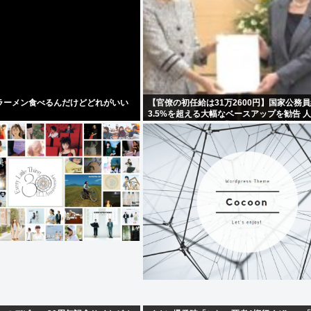
ラーメン食べるんだけどどれがいい
【官僚の初任給は31万2600円】国家公務
3.5%を超える大幅なベースアップを勧告 人
長らの待遇が民間企業の役員などに比較し
下回っている」