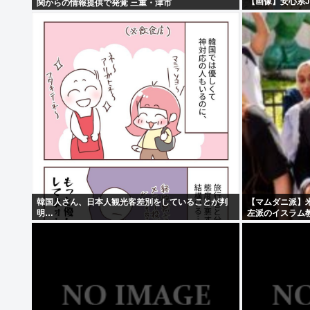
【画像】安心系J
関からの情報提供で発覚 三重・津市
韓国人さん、日本人観光客差別をしていることが判
【マムダニ派】
明…
左派のイスラム