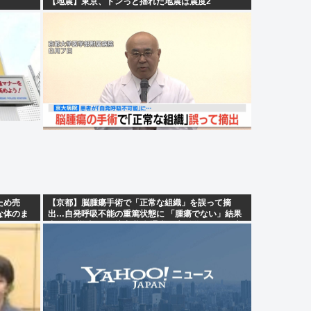
【地震】東京、ドンっと揺れた地震は震度2
ため売
【京都】脳腫瘍手術で「正常な組織」を誤って摘
な体のま
出…自発呼吸不能の重篤状態に 「腫瘍でない」結果
出ても”勘違い”で摘出継続 通常の生活送っていた患
者が手足も動かず 京大病院