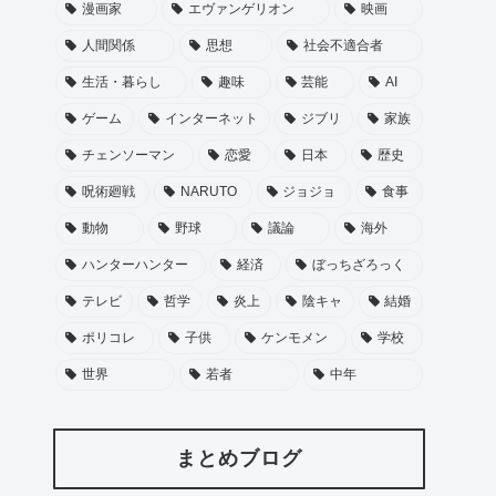
漫画家
エヴァンゲリオン
映画
人間関係
思想
社会不適合者
生活・暮らし
趣味
芸能
AI
ゲーム
インターネット
ジブリ
家族
チェンソーマン
恋愛
日本
歴史
呪術廻戦
NARUTO
ジョジョ
食事
動物
野球
議論
海外
ハンターハンター
経済
ぼっちざろっく
テレビ
哲学
炎上
陰キャ
結婚
ポリコレ
子供
ケンモメン
学校
世界
若者
中年
まとめブログ