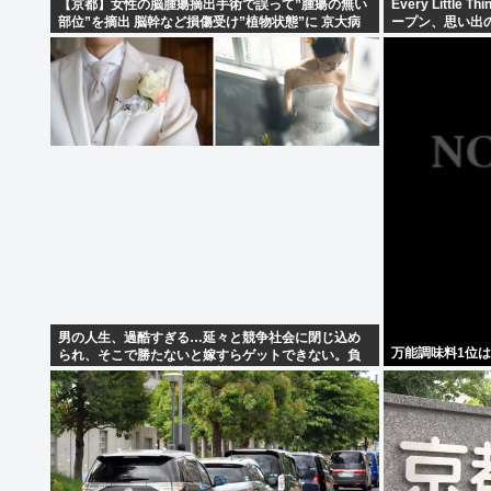
【京都】女性の脳腫瘍摘出手術で誤って”腫瘍の無い
Every Littl
部位”を摘出 脳幹など損傷受け”植物状態”に 京大病
ープン、思い出
院
男の人生、過酷すぎる…延々と競争社会に閉じ込め
万能調味料1位
られ、そこで勝たないと嫁すらゲットできない。負
け組になったら一生独身の模様