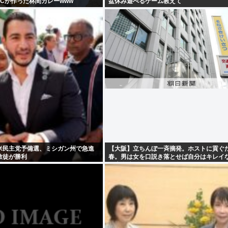
Cが作った林間カレーwww
盆休み遊べるゲーム教えて
米民主党予備選、ミシガン州で急進
【大阪】立ちんぼ一斉摘発。ホストに貢ぐ
教徒が勝利
春。男は女を口説き落とせば自分はキレイ
ま大金稼げるイージーモード