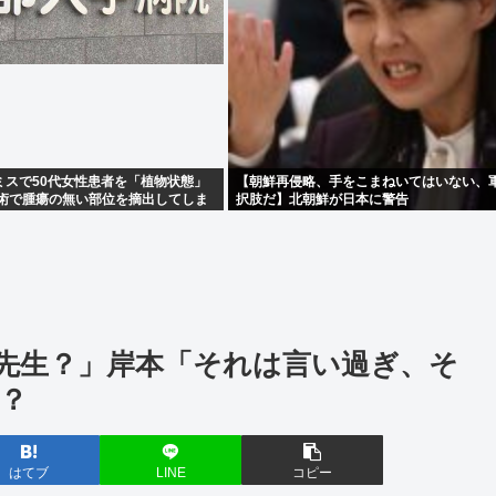
ミスで50代女性患者を「植物状態」
【朝鮮再侵略、手をこまねいてはいない、
手術で腫瘍の無い部位を摘出してしま
択肢だ】北朝鮮が日本に警告
先生？」岸本「それは言い過ぎ、そ
？
はてブ
LINE
コピー