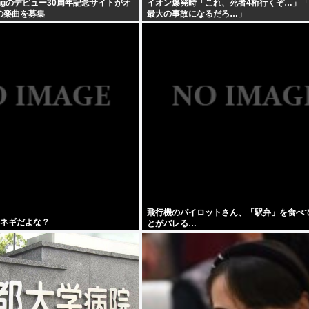
e Thingのデビュー30周年記念サイトがオ
イオン爆発時「これ、死者4桁行くぞ…」
の楽曲を募集
最大の事故になるだろ…」
飛行機のパイロットさん、「駅弁」を食べ
はネギだよな？
とがバレる…