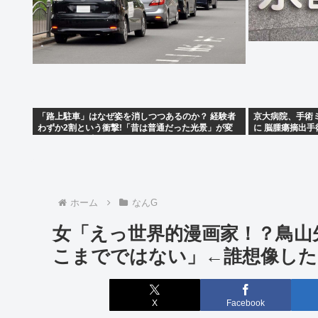
「路上駐車」はなぜ姿を消しつつあるのか？ 経験者
京大病院、手術
わずか2割という衝撃!「昔は普通だった光景」が変
に 脳腫瘍摘出
わり始めた理由とは
う
ホーム
なんG
女「えっ世界的漫画家！？鳥山
こまでではない」←誰想像した
X
Facebook