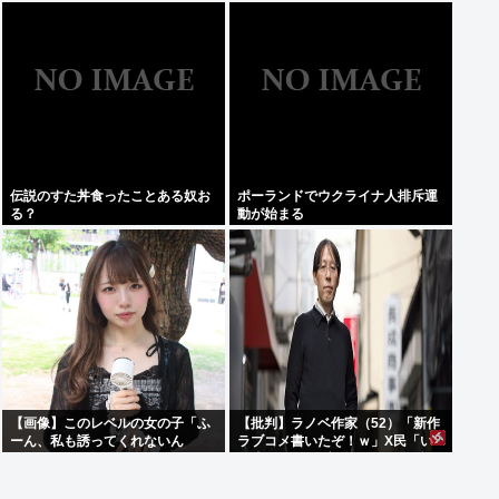
要？？
伝説のすた丼食ったことある奴お
ポーランドでウクライナ人排斥運
る？
動が始まる
【画像】このレベルの女の子「ふ
【批判】ラノベ作家（52）「新作
ーん、私も誘ってくれないん
ラブコメ書いたぞ！ｗ」X民「い
だ⋯」
い歳こいてラブコメ（笑）恥ずか
しくないの？」←やめたれｗと話
題に