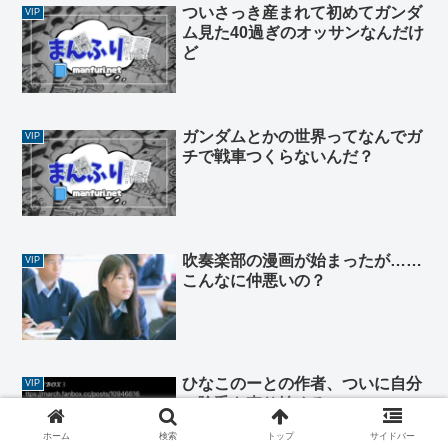
ついさっき産まれて初めてガンダ
VIP
ム見た40過ぎのオッサンなんだけ
ど
ガンダムとかの世界ってなんでガ
VIP
チで戦車つくらないんだ？
吹奏楽部の漫画が始まったが……
VIP
こんなに仲悪いの？
ひなこのーとの作者、ついに自分
VIP
の陰毛を売り始める…
ホーム
検索
トップ
サイドバー