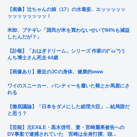
【画像】辻ちゃんの娘（17）の水着姿、エッッッッッ
ッッッッッッッッ！
米卸、ブチギレ「国民が米を買わないせいで84%も減益
したんだが？」
【訃報】「おはぎドリーム」シリーズ 作家の(*´ω`*)う
んち博士さん死去 64歳
【画像あり】最近のJCの身体、健康的www
ワイのスニーカー、パンティーを履いた靴とか馬鹿にさ
れる
【徹底議論】「日本をダメにした総理大臣」←結局誰だ
と思う？
【芸能】元EXILE・黒木啓司、妻・宮崎麗果被告への
DV事案で逮捕されていた 宮崎は全身打撲、頭...