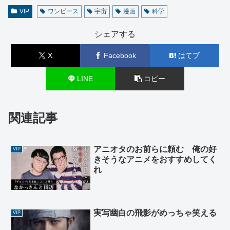
VIP
ワンピース
宇宙
漫画
科学
シェアする
X
Facebook
はてブ
LINE
コピー
関連記事
アニオタのお前らに頼む 俺の好
VIP
きそうなアニメをおすすめしてく
れ
実写幽白の飛影がめっちゃ笑える
VIP