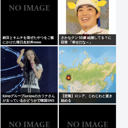
納豆とキムチを混ぜたやつをご飯
さかなクン 50歳 結婚してる？に
にかけた韓日友好丼www
回答 「幸せだな～」
kpopグループaespaのカリナさん
【悲報】ロシア、じわじわと逝き
が太っているかどうかで韓国SNS
始める
が大論争に…！！！