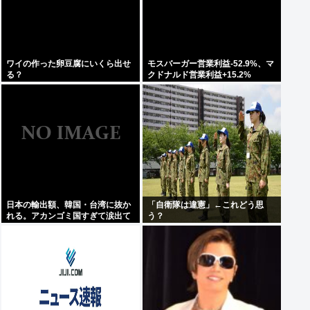
ワイの作った卵豆腐にいくら出せ
モスバーガー営業利益-52.9%、マ
る？
クドナルド営業利益+15.2%
日本の輸出額、韓国・台湾に抜か
「自衛隊は違憲」←これどう思
れる。アカンゴミ国すぎて涙出て
う？
きた…