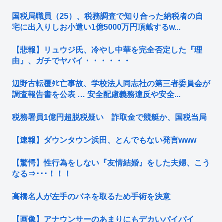
国税局職員（25）、税務調査で知り合った納税者の自
宅に出入りしお小遣い1億5000万円頂戴するw...
【悲報】リュウジ氏、冷やし中華を完全否定した『理
由』、ガチでヤバイ・・・・・・
辺野古転覆ﾀﾋ亡事故、学校法人同志社の第三者委員会が
調査報告書を公表 … 安全配慮義務違反や安全...
税務署員1億円超脱税疑い 詐取金で競艇か、国税当局
【速報】ダウンタウン浜田、とんでもない発言www
【驚愕】性行為をしない『友情結婚』をした夫婦、こう
なる⇒･･･！！！
高橋名人が左手のバネを取るため手術を決意
【画像】アナウンサーのあまりにもデカいパイパイ