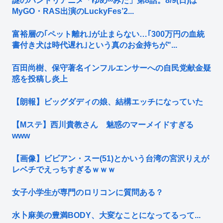
謎のバンドリアニメ「ゆめ∞みた」第8話。8/9(日)は
MyGO・RAS出演のLuckyFes’2...
富裕層の｢ペット離れ｣が止まらない…｢300万円の血統
書付き犬は時代遅れ｣という真のお金持ちが"...
百田尚樹、保守著名インフルエンサーへの自民党献金疑
惑を投稿し炎上
【朗報】ビッグダディの娘、結構エッチになっていた
【Mステ】西川貴教さん 魅惑のマーメイドすぎる
www
【画像】ビビアン・スー(51)とかいう台湾の宮沢りえが
レベチでえっちすぎるｗｗｗ
女子小学生が専門のロリコンに質問ある？
水卜麻美の豊満BODY、大変なことになってるって...