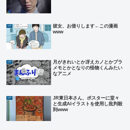
彼女、お借りします←この漫画
VIP
www
月がきれいとか冴えカノとかプラ
VIP
メモとかとなりの怪物くんみたい
なアニメ
JR東日本さん、ポスターに堂々
VIP
と生成AIイラストを使用し批判殺
到www