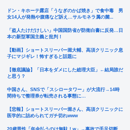
ドン・キホーテ露店「うなぎのかば焼き」で食中毒 男
女14人が発熱や腹痛など訴え…サルモネラ属の菌...
「盗人たけだけしい」中国国防省が防衛白書に反発…日
本の新型軍国主義と批判！
【動画】ショートスリーパー堀大輔、高須クリニック息
子にマジギレ！怖すぎると話題に
【徹底議論】「日本をダメにした総理大臣」←結局誰だ
と思う？
中国さん、SNSで「スシロータワー」が大流行→14時
間待ちで整理券が転売される事態に…
【悲報】ショートスリーパー堀さん、高須クリニックに
医学的に詰められてガチ切れwww
20歳男性「年金払うのは無駄！w」→事故で手足切断、