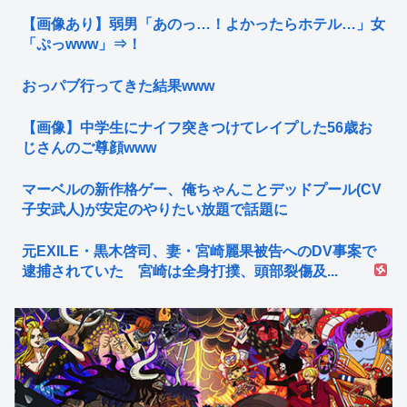
【画像あり】弱男「あのっ…！よかったらホテル…」女
「ぷっwww」⇒！
おっパブ行ってきた結果www
【画像】中学生にナイフ突きつけてレイプした56歳お
じさんのご尊顔www
マーベルの新作格ゲー、俺ちゃんことデッドプール(CV
子安武人)が安定のやりたい放題で話題に
元EXILE・黒木啓司、妻・宮崎麗果被告へのDV事案で
逮捕されていた 宮崎は全身打撲、頭部裂傷及...