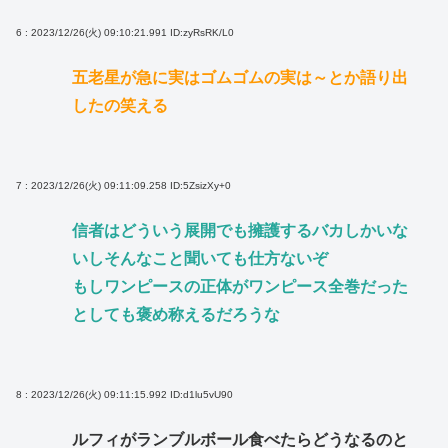
6 : 2023/12/26(火) 09:10:21.991
ID:zyRsRK/L0
五老星が急に実はゴムゴムの実は～とか語り出
したの笑える
7 : 2023/12/26(火) 09:11:09.258
ID:5ZsizXy+0
信者はどういう展開でも擁護するバカしかいな
いしそんなこと聞いても仕方ないぞ
もしワンピースの正体がワンピース全巻だった
としても褒め称えるだろうな
8 : 2023/12/26(火) 09:11:15.992
ID:d1lu5vU90
ルフィがランブルボール食べたらどうなるのと