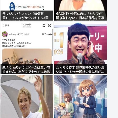
サウジ、パキスタン（核保有
GACKTや小沢仁志に「セリフが
国）、トルコがサウパキトル3国
聞き取れない」 日本語作品を字幕
相互防衛協定締結
で見る人が増えている背景
親「うちの子にはゲームは買い与
たくろう赤木 野球部時代の苦い思
えません。本だけで十分」→結果
い出 マネジャー降格の日に母が…
「何も言えなくて」