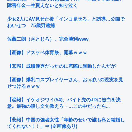
障害年金一生貰えないと知り泣く
少女2人にAV見せた後「インコ見せる」と誘導…公園で
わいせつ 75歳男逮捕
佐藤二朗（さとじろ）、完全勝利www
【画像】ドスケベ体育祭、開幕ｗｗｗ
【悲報】成績優秀だったのに窓際に異動したんだが
【画像】爆乳コスプレイヤーさん、お○ぱいの現実を見
せつけるｗｗｗ
【恋報】イケオジワイ(54)、バイト先のJDに告白を決
意。最強の殺し文句教えろ→…この中だったら...
【悲報】中国の強者女性「年齢のせいで誰も私と結婚し
てくれない！！」⇒ (※画像あり)