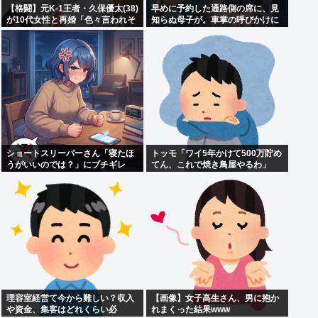
【格闘】元K-1王者・久保優太(38)
早めに予約した通路側の席に、見
が10代女性と再婚「色々言われそ
知らぬ母子が。車掌の呼びかけに
うですが…」
も「目を閉じて無視」して居座ら
れました。無理やり奪われた席
は、結局“やったもん勝ち”にな
っ...
ショートスリーパーさん「寝たほ
トッモ「ワイ5年かけて500万貯め
うがいいのでは？」にブチギレ
てん、これで焼き鳥屋やるわ」
理容室経営て今から難しい？収入
【画像】女子高生さん、男に抱か
や資金、集客はどれくらい必
れまくった結果www