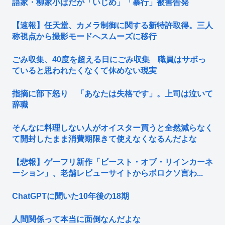
語家・柳家小はだが「いじめ」「暴行」被害告発
【速報】任天堂、カメラ制御に関する新特許取得。三人
称視点から撮影モードへスムーズに移行
ごみ収集、40度を超える日にごみ収集 職員はサボっ
ていると思われたくなくて休めない現実
指摘に部下怒り 「あなたは失格です」。上司は泣いて
辞職
そんなに料理しない人がオイスター買うと全然減らなく
て開封したまま消費期限きて使えなくなるんだよな
【悲報】ゲーフリ新作「ビースト・オブ・リインカーネ
ーション」、老舗レビューサイトからボロクソ言わ...
ChatGPTに聞いた10年後の18期
人間関係って本当に面倒なんだよな