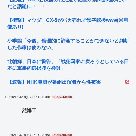
だと話題に・・・
【衝撃】マツダ、CX-5がバカ売れで黒字転換www(※画
像あり)
小学館「今後、倫理的に許容することができないと判断
した作家は使わない」
北朝鮮、日本に警告。「戦犯国家に戻ろうとしている日
本に軍事的選択肢を検討」
【速報】NHK職員が番組出演者から性被害
1 : 2021/04/18(日) 07:16:20.831
ID:UpkchGI90
烈海王
3 : 2021/04/18(日) 07:18:03.951
ID:UpkchGI90