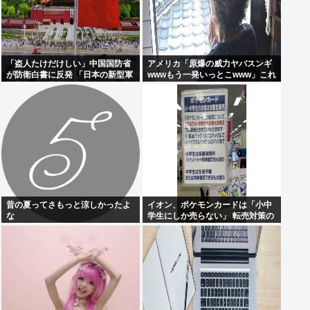
「盗人たけだけしい」中国国防省
アメリカ「原爆の威力ヤバスンギ
が防衛白書に反発 「日本の新型軍
wwwもう一発いっとこwww」これ
国主義」と批判
ちょっとやりすぎだろ
昔の夏ってさもっと涼しかったよ
イオン、ポケモンカードは「小中
な
学生にしか売らない」 転売対策の
決断が「素晴らしい」