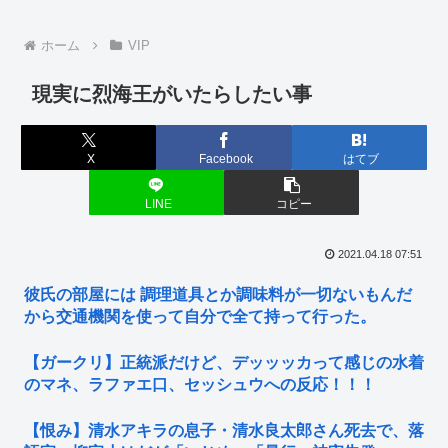
ホーム
VIP
現実に烈海王がいたらしたい事
X
Facebook
はてブ
LINE
コピー
2021.04.18 07:51
彼氏の部屋には 調理道具とか調味料が一切ないもんだ
から交通機関を使って自分で全て持って行った。
【ガークリ】正統派だけど、デッッッカって感じの水着
のマネ、ラファエ口、セッシュウへの反応！！！
【恨み】清水アキラの息子・清水良太郎さん死去で、落