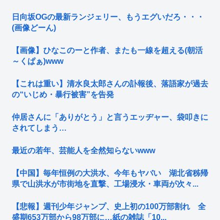
日向坂OGの最新ランジェリー、もうエグいだろ・・・
(画像どーん)
【画像】ひなこのーと作者、またも一線を超える(朝活
～くぱぁ)www
【これは重い】清水良太郎さんの訃報後、落語家が過去
の“いじめ・暴行被害”を告発
仲居さんに「ありがとう」と言うエッヂャー、袋叩きに
されてしまう…
最近の若年、芸能人を全然知らないwww
【中国】毎年恒例の大洪水、今年もヤバい 湖北省秭帰
県で山洪水が市街地を直撃、工場浸水・車両が次々...
【悲報】週刊少年ジャンプ、史上初の100万部割れ 全
盛期653万部から98万部に…紙の雑誌「10...