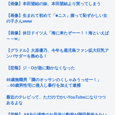
【画像】本田望結の妹、本田望結より実ってしまう
【画像】生まれて初めて「■ニス」握って恥ずかしい女
の子さんwww
【画像】休日ドイツ人「海に来たぞーー！！海といえば
～～w」
【グラドル】大原優乃、今年も鹿児島ファン拡大巨乳ア
ンバサダーを務める！
【悲報】ジ・Oが急に動かなくなった
46歳無職男「隣のオッサンのくしゃみうっせー！」
→60歳男性宅に侵入し暴行を加えて逮捕
最近のテレビって、ただのでかいYouTubeになりつつ
あるよな
【悲報】 AKB公演後のお見送り動画が飛田新地みたい