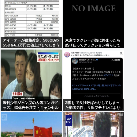
アイ・オーが価格改定、500GBの
東京でタクシーが急に停まったら
SSDを6.3万円に値上げしてしまう
怒り狂ってクラクション鳴らして
元の値段3.4万からほぼ2倍の地獄
るやつ、だいたい田舎ナンバー
へ
www
週刊少年ジャンプの人気マンガグ
Z李を で反社呼ばわりしてしまっ
ッズ、43億円分注文・キャンセル
た弱者男性、リ氏ブチギレにより
繰り返したか 32歳女逮捕「注文し
開示請求へ
たことで欲求が満たされた」