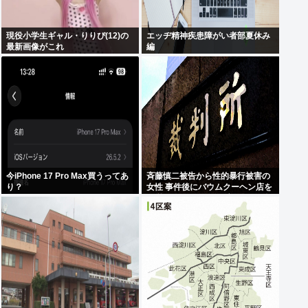
現役小学生ギャル・りりぴ(12)の
エッヂ精神疾患障がい者部夏休み
最新画像がこれ
編
今iPhone 17 Pro Max買うってあ
斉藤慎二被告から性的暴行被害の
り？
女性 事件後にバウムクーヘン店を
経営やTikTokでライブ配信する姿
に「言葉にできない悔しさと怒
り」