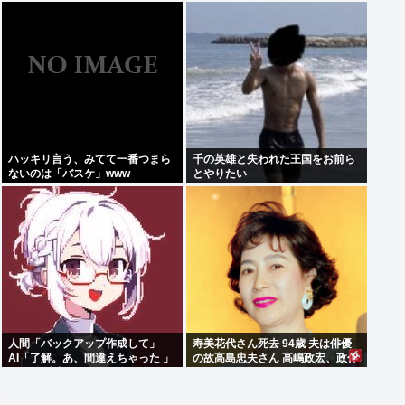
ハッキリ言う、みてて一番つまら
千の英雄と失われた王国をお前ら
ないのは「バスケ」www
とやりたい
人間「バックアップ作成して」
寿美花代さん死去 94歳 夫は俳優
AI「了解。あ、間違えちゃった 」
の故高島忠夫さん 高嶋政宏、政伸
HDD全消去
の母