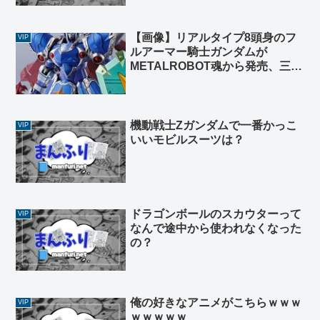
【画像】リアルタイプ8頭身のフ
VIP
ルアーマー騎士ガンダムが
METALROBOT魂から発売、三種
の神器装備で15800円
機動戦士Zガンダムで一番かっこ
VIP
いいモビルスーツは？
ドラゴンボールのスカウターって
VIP
なんで途中から使われなくなった
の？
俺の好きなアニメがこちらｗｗｗ
VIP
ｗｗｗｗｗ