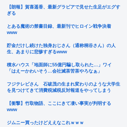
【朗報】賀喜遥香、最新グラビアで見せた生足がエグす
ぎる
とある魔術の禁書目録、最新刊でヒロイン戦争決着
www
貯金だけし続けた独身おじさん（通称桐谷さん）の人
生、あまりに悲惨すぎるwww
積水ハウス「地面師に55億円騙し取られた…」ワイ
「はえーかわいそう…会社滅茶苦茶やろなぁ」
フジテレビさん 石破茂の生まれ変わりのような大学生
を見つけてきて消費税減税反対報道をやってしまう
【衝撃】竹取物語、ここにきて凄い事実が判明する
www
ジムニー買ったけどええなこれｗｗｗ