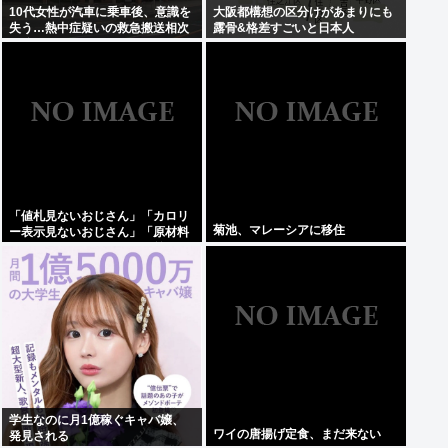
10代女性が汽車に乗車後、意識を
大阪都構想の区分けがあまりにも
失う…熱中症疑いの救急搬送相次
露骨&格差すごいと日本人
ぐ 鳥取
「値札見ないおじさん」「カロリ
菊池、マレーシアに移住
ー表示見ないおじさん」「原材料
見ないおじさん」まさかお前らは
違うよな？
学生なのに月1億稼ぐキャバ嬢、
ワイの唐揚げ定食、まだ来ない
発見される