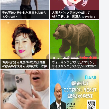
千の英雄と失われた王国をお前ら
人間「バックアップ作成して」
とやりたい
AI「了解。あ、間違えちゃった 」
HDD全消去
寿美花代さん死去 94歳 夫は俳優
ウォーキングしていたクマサン、
の故高島忠夫さん 高嶋政宏、政伸
サイクリングしていた50代女性に
の母
遭遇