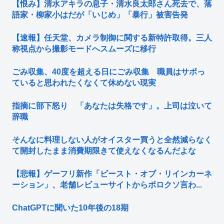
【恨み】清水アキラの息子・清水良太郎さん死去で、落
語家・柳家小はだが「いじめ」「暴行」被害告発
【速報】任天堂、カメラ制御に関する新特許取得。三人
称視点から撮影モードへスムーズに移行
ごみ収集、40度を超える日にごみ収集 職員はサボっ
ていると思われたくなくて休めない現実
指摘に部下怒り 「あなたは失格です」。上司は泣いて
辞職
そんなに料理しない人がオイスター買うと全然減らなく
て開封したまま消費期限きて使えなくなるんだよな
【悲報】ゲーフリ新作「ビースト・オブ・リインカーネ
ーション」、老舗レビューサイトからボロクソ言わ...
ChatGPTに聞いた10年後の18期