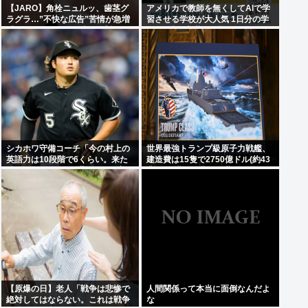
【JARO】角栓ニュルッ、歯茎グ
アメリカで教師を無くしてAIで学
ラグラ…”不快な広告”苦情が急増
習させる学校が大人気 1日分の学
「マジでやめて」の声も”法規
習を2時間未満で可能に
制”難しいワケ【弁護士解説】
シカホワ守備コーチ「今の村上の
世界最強トランプ級原子力戦艦、
英語力は10段階で6くらい。来た
建造費は15隻で2750億ドル(約43
時は0だった（笑）通訳なしで普
兆円)と掛かる費用も世界最強に
通に話してる」
【原爆の日】老人「戦争は悲惨で
人間関係って本当に面倒なんだよ
絶対してはならない。これは戦争
な