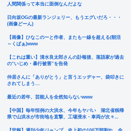
人間関係って本当に面倒なんだよな
日向坂OGの最新ランジェリー、もうエグいだろ・・・
(画像どーん)
【画像】ひなこのーと作者、またも一線を超える(朝活
～くぱぁ)www
【これは重い】清水良太郎さんの訃報後、落語家が過去
の“いじめ・暴行被害”を告発
仲居さんに「ありがとう」と言うエッヂャー、袋叩きに
されてしまう…
最近の若年、芸能人を全然知らないwww
【中国】毎年恒例の大洪水、今年もヤバい 湖北省秭帰
県で山洪水が市街地を直撃、工場浸水・車両が次々...
【悲報】週刊少年ジャンプ、史上初の100万部割れ 全