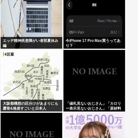
エッヂ精神疾患障がい者部夏休み
今iPhone 17 Pro Max買うってあ
編
り？
大阪都構想の区分けがあまりにも
「値札見ないおじさん」「カロリ
露骨&格差すごいと日本人
ー表示見ないおじさん」「原材料
見ないおじさん」まさかお前らは
違うよな？