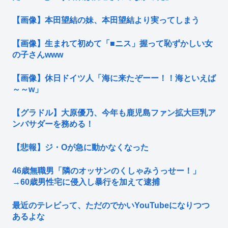
【画像】本田望結の妹、本田望結より実ってしまう
【画像】生まれて初めて「■ニス」握って恥ずかしい女
の子さんwww
【画像】休日ドイツ人「海に来たぞーー！！海といえば
～～w」
【グラドル】大原優乃、今年も鹿児島ファン拡大巨乳ア
ンバサダーを務める！
【悲報】ジ・Oが急に動かなくなった
46歳無職男「隣のオッサンのくしゃみうっせー！」
→60歳男性宅に侵入し暴行を加えて逮捕
最近のテレビって、ただのでかいYouTubeになりつつ
あるよな