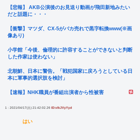
【悲報】 AKB公演後のお見送り動画が飛田新地みたい
だと話題に・・・
【衝撃】マツダ、CX-5がバカ売れで黒字転換www(※画
像あり)
小学館「今後、倫理的に許容することができないと判断
した作家は使わない」
北朝鮮、日本に警告。「戦犯国家に戻ろうとしている日
本に軍事的選択肢を検討」
【速報】NHK職員が番組出演者から性被害
1 : 2021/04/17(土) 21:42:02.26
ID:vlkJVyYyd
はい