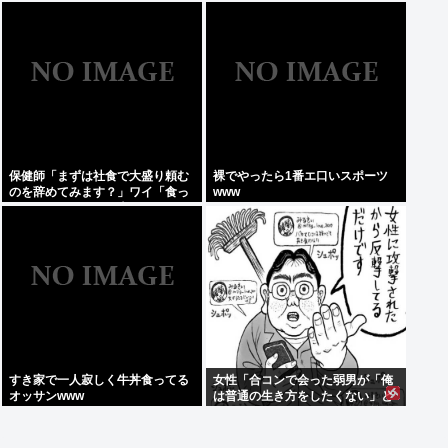
経験のある者しか分からない」←
では世界の人々の意見を見てみま
しょう
保健師「まずは社食で大盛り頼む
裸でやったら1番エ口いスポーツ
のを辞めてみます？」ワイ「食っ
www
ちゃいけないものを売ってるの
か！？」
すき家で一人寂しく牛丼食ってる
女性「合コンで会った弱男が「俺
オッサンwww
は普通の生き方をしたくない」と
かカッコつけててワロた。お前既
に普通以下だろw」⬅10万いいね