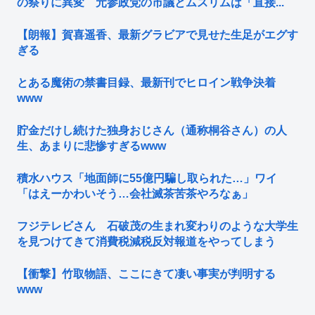
の祭りに異変 元参政党の市議とムスリムは「直接...
【朗報】賀喜遥香、最新グラビアで見せた生足がエグす
ぎる
とある魔術の禁書目録、最新刊でヒロイン戦争決着
www
貯金だけし続けた独身おじさん（通称桐谷さん）の人
生、あまりに悲惨すぎるwww
積水ハウス「地面師に55億円騙し取られた…」ワイ
「はえーかわいそう…会社滅茶苦茶やろなぁ」
フジテレビさん 石破茂の生まれ変わりのような大学生
を見つけてきて消費税減税反対報道をやってしまう
【衝撃】竹取物語、ここにきて凄い事実が判明する
www