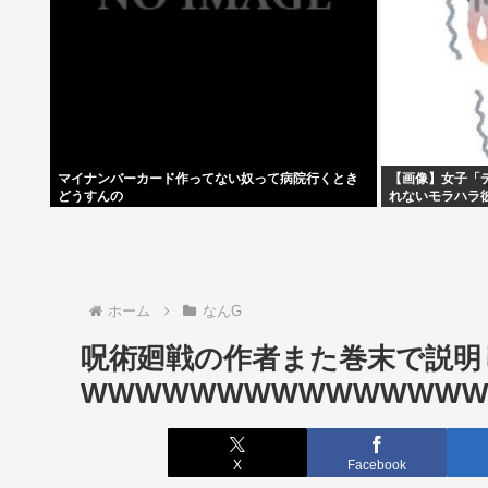
マイナンバーカード作ってない奴って病院行くとき
【画像】女子「
どうすんの
れないモラハラ
まらない」
ホーム
なんG
呪術廻戦の作者また巻末で説明
WWWWWWWWWWWWWW
X
Facebook