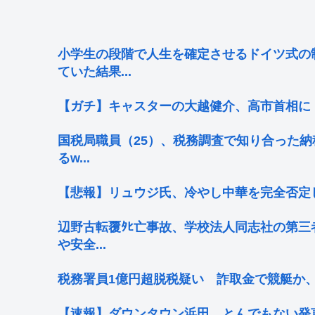
小学生の段階で人生を確定させるドイツ式の
ていた結果...
【ガチ】キャスターの大越健介、高市首相に
国税局職員（25）、税務調査で知り合った納
るw...
【悲報】リュウジ氏、冷やし中華を完全否定
辺野古転覆ﾀﾋ亡事故、学校法人同志社の第三
や安全...
税務署員1億円超脱税疑い 詐取金で競艇か
【速報】ダウンタウン浜田、とんでもない発