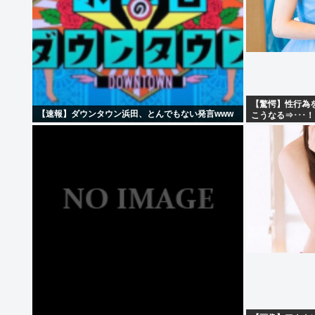
【驚愕】性行為
【速報】ダウンタウン浜田、とんでもない発言www
こうなる⇒･･･