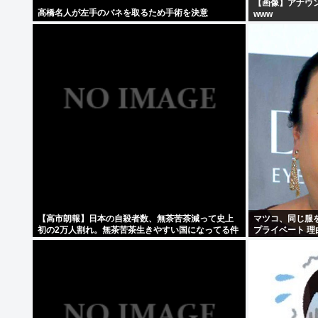
【画像】アナウ
高橋名人が左手のバネを取るため手術を決意
www
【高市朗報】日本の自殺者数、無茶苦茶減って史上
マツコ、同じ服
初の2万人割れ。無茶苦茶生きやすい国になってる件
プライベート 理
www