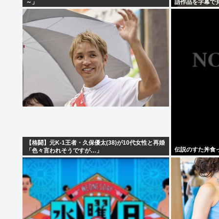
～」
語作品を字幕で
【格闘】元K-1王者・久保優太(38)が10代女性と再婚
伝説のすた丼食
「色々言われそうですが…」