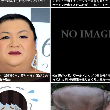
ンサーのあまりにもデカいパイパイ
チャシュー麺！チャーシュー抜きを頼んだ
ラーメンが出てきたんだが、これっておか
え？
を「2週間ぐらい着ちゃう」 驚がくの
知的障がい者、ワールドカップで歌自慢が
由を激白
ってぶちギレ発狂親を殴りまくり大暴れww