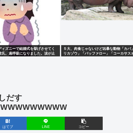
ディズニーで結婚式を挙げさせてく
５大、肉食じゃないけど凶暴な動物「カバ
彼氏。過呼吸になりました。涙が止
リカゾウ」「バッファロー」「コーカサス
ト」
しだす
WWWWWWWWWW
はてブ
LINE
コピー