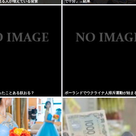
見る人が増えている背景
で十分」→結果
ったことある奴おる？
ポーランドでウクライナ人排斥運動が始ま