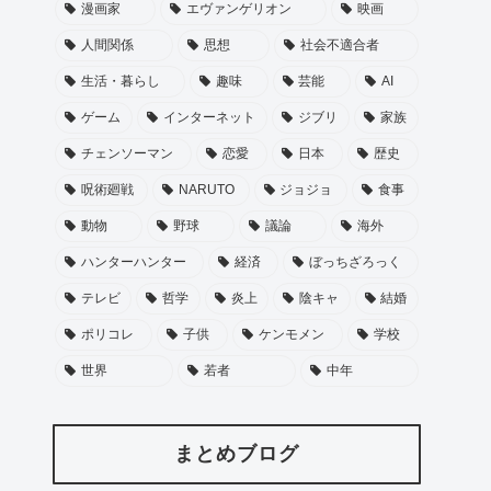
漫画家
エヴァンゲリオン
映画
人間関係
思想
社会不適合者
生活・暮らし
趣味
芸能
AI
ゲーム
インターネット
ジブリ
家族
チェンソーマン
恋愛
日本
歴史
呪術廻戦
NARUTO
ジョジョ
食事
動物
野球
議論
海外
ハンターハンター
経済
ぼっちざろっく
テレビ
哲学
炎上
陰キャ
結婚
ポリコレ
子供
ケンモメン
学校
世界
若者
中年
まとめブログ