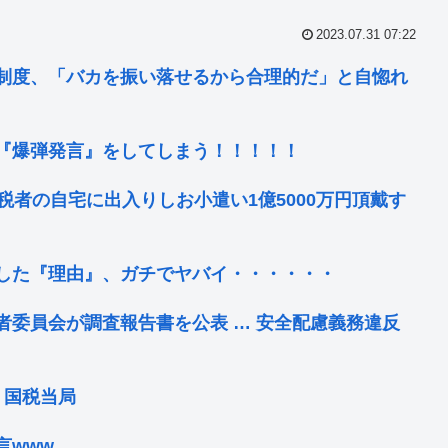
2023.07.31 07:22
制度、「バカを振い落せるから合理的だ」と自惚れ
『爆弾発言』をしてしまう！！！！！
税者の自宅に出入りしお小遣い1億5000万円頂戴す
した『理由』、ガチでヤバイ・・・・・・
者委員会が調査報告書を公表 … 安全配慮義務違反
、国税当局
言www