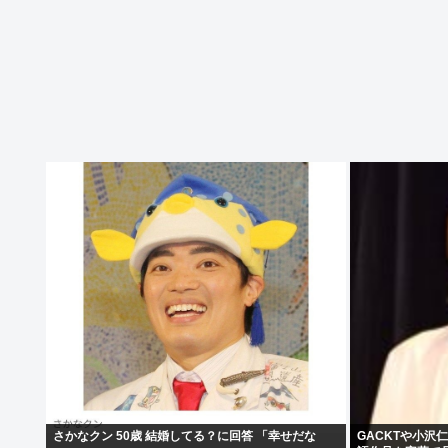
さかなクン 50歳 結婚してる？に回答 「幸せだな
GACKTや小沢