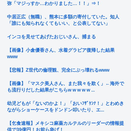
弥「マジっすか…わかりました…！！」⇒！
中居正広（無職）、熊本に多額の寄付していた。知人
「誰にも知られなくてもいい、と公表してない」
インコを見せてあげたおじいさん、捕まる
【画像】小倉優香さん、水着グラビア復帰した結果
www
【悲報】Z世代の倫理観、完全にぶっ壊れるwww
【画像】「マスク美人さん、また我々を欺く」←海外で
も流行りだした結果がこちらw w w w w ...
幼児どもが「ないのかよ！」「おいﾌｻﾞｹﾝﾅ！」とわめき
ながらショーケースをドンドン叩いたり、エ...
【乞食速報】メキシコ麻薬カルテルのリーダーの情報提
供で39億円！お前ら急げ！