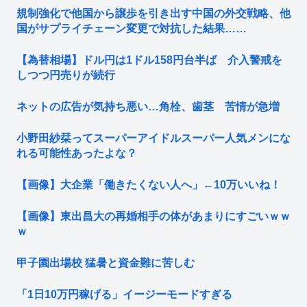
規制強化で他国から譲歩を引き出す中国の外交戦略、他
国がサプライチェーン変更で対抗した結果……
【為替相場】ドル円は1ドル158円台半ば 介入警戒を
しつつ円売りが続行
ネットの広告が気持ち悪い…角栓、歯茎 苦情が急増
小野田紗栞ってスーパーアイドルスーパー人気メンにな
れる可能性あったよな？
【画像】大企業「働きたくない人へ」←10万いいね！
【画像】東出昌大の再婚相手の体があまりにすごいｗｗ
ｗ
甲子園出場校 猛暑と資金難に苦しむ
「1日10万円稼げる」イージーモードすぎる