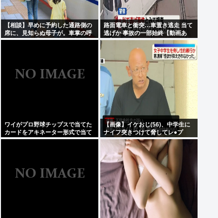
【相談】早めに予約した通路側の
路面電車と衝突…車置き逃走 当て
席に、見知らぬ母子が。車掌の呼
逃げか 事故の一部始終【動画あ
びかけにも「目を閉じて無視」し
り】
て居座られました。無理やり奪わ
れた席は、結局”やったもん勝
ち”になってしまうのでしょうか？
ワイがプロ野球チップスで当てた
【画像】イケおじ(56)、中学生に
カードをアキネーター形式で当て
ナイフ突きつけて脅してレ●プ
るスレwww
www