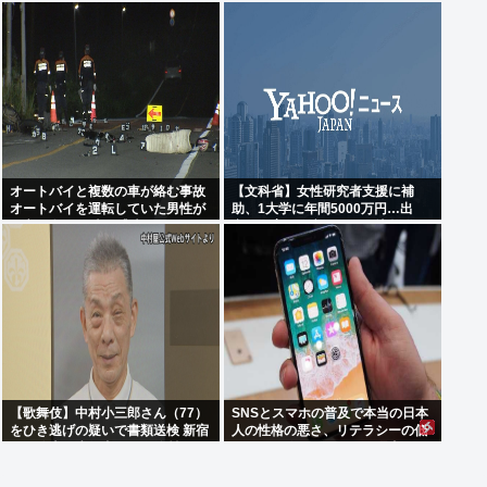
検 東京・新宿区の路上で歩行者の
数、前年同期比19%増
20代女性をはねてけがをさせたう
え、そのまま逃走か
オートバイと複数の車が絡む事故
【文科省】女性研究者支援に補
オートバイを運転していた男性が
助、1大学に年間5000万円…出
死亡 現場から車が逃走
産・子育と両立できる環境整備し
研究力底上げ
【歌舞伎】中村小三郎さん（77）
SNSとスマホの普及で本当の日本
をひき逃げの疑いで書類送検 新宿
人の性格の悪さ、リテラシーの低
区の路上で歩行者の20代女性をは
さを解き放ってしまった理由
ねてけがをさせたうえ、そのまま
逃走か