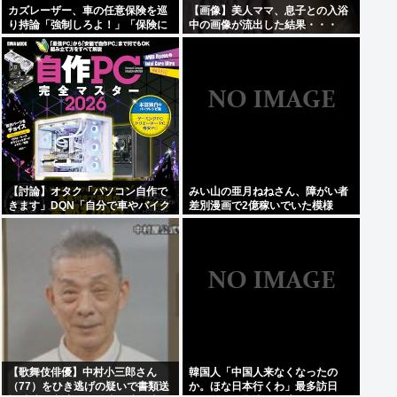
カズレーザー、車の任意保険を巡
【画像】美人ママ、息子との入浴
り持論「強制しろよ！」「保険に
中の画像が流出した結果・・・
も入れないヤツは運転すんなよ」
【討論】オタク「パソコン自作で
みい山の亜月ねねさん、障がい者
きます」DQN「自分で車やバイク
差別漫画で2億稼いでいた模様
いじれます」
www
【歌舞伎俳優】中村小三郎さん
韓国人「中国人来なくなったの
（77）をひき逃げの疑いで書類送
か。ほな日本行くわ」最多訪日