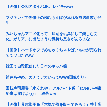
【画像】令和のタイパJK、レベチwww
フジテレビで無修正の勃起ちんぽが流れる放送事故が発
生
みいちゃんアニメ化って「底辺を玩具にして楽しむ文
化」がリアルに出たような気持ち悪さがあるよな
【画像】ハードオフでめちゃくちゃやばいものが売られ
ててワロたwww
韓国で自殺配信した日本のキャバ嬢
筒井あやめ、ガチでデカいってwww(画像あり)
回転寿司屋客「水くれや」 アルバイト僕「セルf(いや揉
め事は避けよう)」→結果ｗｗ
【画像】具志堅用高「本気で俺を殴ってみろ！」井上尚