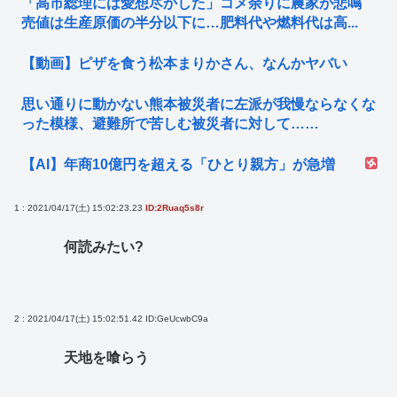
「高市総理には愛想尽かした」コメ余りに農家が悲鳴
売値は生産原価の半分以下に…肥料代や燃料代は高...
【動画】ピザを食う松本まりかさん、なんかヤバい
思い通りに動かない熊本被災者に左派が我慢ならなくな
った模様、避難所で苦しむ被災者に対して……
【AI】年商10億円を超える「ひとり親方」が急増
1 : 2021/04/17(土) 15:02:23.23
ID:2Ruaq5s8r
何読みたい?
2 : 2021/04/17(土) 15:02:51.42
ID:GeUcwbC9a
天地を喰らう