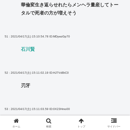
華倫変生き返らせれたらメンヘラ量産してトー
タルで死者の方が増えそう
51 : 2021/04/17(土) 15:10:54.78
ID:MDywzGp70
石川賢
52 : 2021/04/17(土) 15:11:02.19
ID:HJ7VdBtC0
刃牙
53 : 2021/04/17(土) 15:11:03.59
ID:0X23Hmo00
いたずらなキッスの人
ホーム
検索
トップ
サイドバー