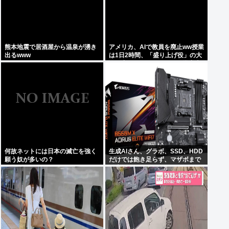
熊本地震で居酒屋から温泉が湧き
アメリカ、AIで教員を廃止ww授業
出るwww
は1日2時間、「盛り上げ役」の大
人が褒めてやる気を伸ばし学力大
幅アップ
何故ネットには日本の滅亡を強く
生成AIさん、グラボ、SSD、HDD
願う奴が多いの？
だけでは飽き足らず、マザボまで
値上げさせる 自作PCガチ終了
50%の大幅値上か