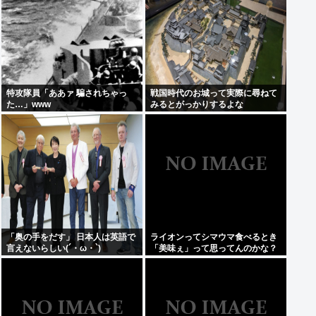
特攻隊員「ああァ 騙されちゃっ
戦国時代のお城って実際に尋ねて
た…」www
みるとがっかりするよな
「奥の手をだす」 日本人は英語で
ライオンってシマウマ食べるとき
言えないらしい(´・ω・`)
「美味ぇ」って思ってんのかな？