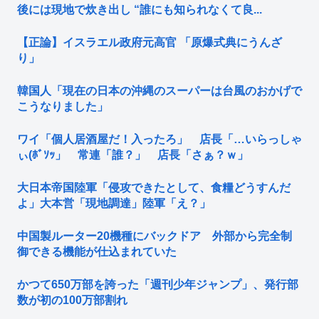
後には現地で炊き出し “誰にも知られなくて良...
【正論】イスラエル政府元高官 「原爆式典にうんざ
り」
韓国人「現在の日本の沖縄のスーパーは台風のおかげで
こうなりました」
ワイ「個人居酒屋だ！入ったろ」 店長「…いらっしゃ
ぃ(ﾎﾞｿｯ」 常連「誰？」 店長「さぁ？ｗ」
大日本帝国陸軍「侵攻できたとして、食糧どうすんだ
よ」大本営「現地調達」陸軍「え？」
中国製ルーター20機種にバックドア 外部から完全制
御できる機能が仕込まれていた
かつて650万部を誇った「週刊少年ジャンプ」、発行部
数が初の100万部割れ