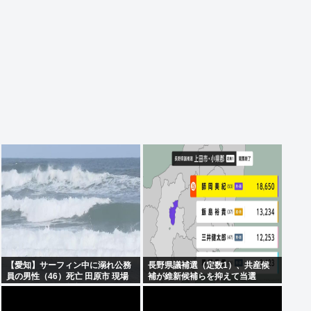
【愛知】サーフィン中に溺れ公務
長野県議補選（定数1）、共産候
員の男性（46）死亡 田原市 現場
補が維新候補らを抑えて当選
はサーフィンで有名なスポット