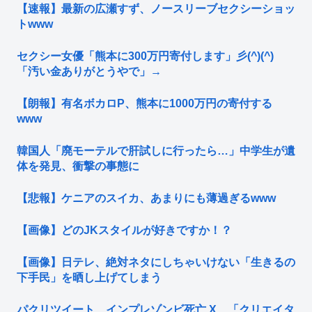
【速報】最新の広瀬すず、ノースリーブセクシーショッ
トwww
セクシー女優「熊本に300万円寄付します」彡(^)(^)
「汚い金ありがとうやで」→
【朗報】有名ボカロP、熊本に1000万円の寄付する
www
韓国人「廃モーテルで肝試しに行ったら…」中学生が遺
体を発見、衝撃の事態に
【悲報】ケニアのスイカ、あまりにも薄過ぎるwww
【画像】どのJKスタイルが好きですか！？
【画像】日テレ、絶対ネタにしちゃいけない「生きるの
下手民」を晒し上げてしまう
パクリツイート、インプレゾンビ死亡 X、「クリエイタ