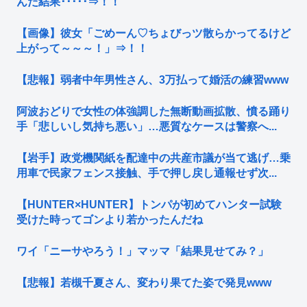
んだ結果･････⇒！！
【画像】彼女「ごめーん♡ちょびっツ散らかってるけど
上がって～～～！」⇒！！
【悲報】弱者中年男性さん、3万払って婚活の練習www
阿波おどりで女性の体強調した無断動画拡散、憤る踊り
手「悲しいし気持ち悪い」…悪質なケースは警察へ...
【岩手】政党機関紙を配達中の共産市議が当て逃げ…乗
用車で民家フェンス接触、手で押し戻し通報せず次...
【HUNTER×HUNTER】トンパが初めてハンター試験
受けた時ってゴンより若かったんだね
ワイ「ニーサやろう！」マッマ「結果見せてみ？」
【悲報】若槻千夏さん、変わり果てた姿で発見www