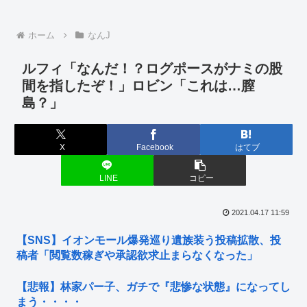
ホーム
なんJ
ルフィ「なんだ！？ログポースがナミの股
間を指したぞ！」ロビン「これは…膣
島？」
X
Facebook
はてブ
LINE
コピー
2021.04.17 11:59
【SNS】イオンモール爆発巡り遺族装う投稿拡散、投
稿者「閲覧数稼ぎや承認欲求止まらなくなった」
【悲報】林家パー子、ガチで『悲惨な状態』になってし
まう・・・・