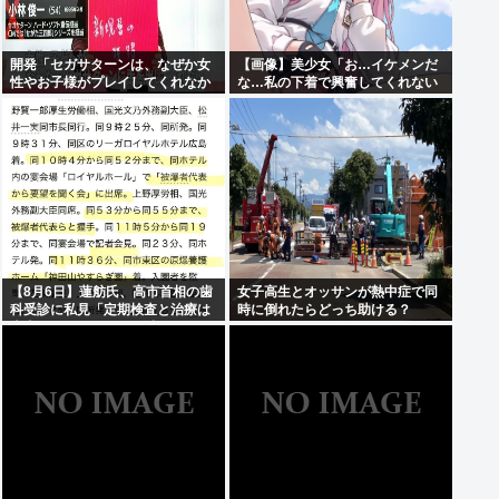
開発「セガサターンは、なぜか女
【画像】美少女「お…イケメンだ
性やお子様がプレイしてくれなか
な…私の下着で興奮してくれない
った」
かな…」
【8月6日】蓮舫氏、高市首相の歯
女子高生とオッサンが熱中症で同
科受診に私見「定期検査と治療は
時に倒れたらどっち助ける？
大事ですが…この日を避けて行く
べきお立場では」