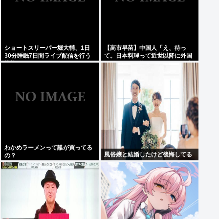
ショートスリーパー堀大輔、1日
【高市早苗】中国人「え、待っ
30分睡眠7日間ライブ配信を行う
て。日本料理って近世以降に外国
模様www
からパクった物ばっかじゃね？中
世以前のジャップは何を食べてた
んだよ」
わかめラーメンって誰が買ってる
風俗嬢と結婚したけど後悔してる
の？