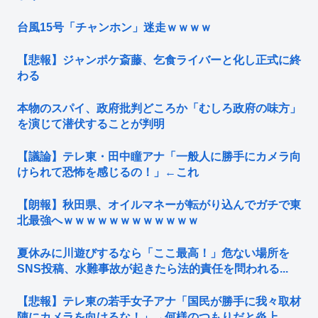
台風15号「チャンホン」迷走ｗｗｗｗ
【悲報】ジャンポケ斎藤、乞食ライバーと化し正式に終
わる
本物のスパイ、政府批判どころか「むしろ政府の味方」
を演じて潜伏することが判明
【議論】テレ東・田中瞳アナ「一般人に勝手にカメラ向
けられて恐怖を感じるの！」←これ
【朗報】秋田県、オイルマネーが転がり込んでガチで東
北最強へｗｗｗｗｗｗｗｗｗｗｗｗ
夏休みに川遊びするなら「ここ最高！」危ない場所を
SNS投稿、水難事故が起きたら法的責任を問われる...
【悲報】テレ東の若手女子アナ「国民が勝手に我々取材
陣にカメラを向けるな！」→何様のつもりだと炎上...