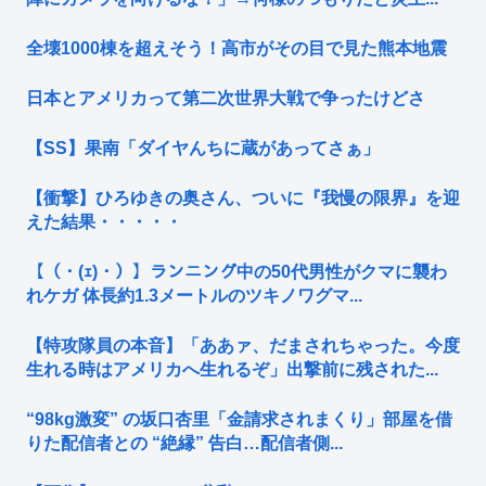
全壊1000棟を超えそう！高市がその目で見た熊本地震
日本とアメリカって第二次世界大戦で争ったけどさ
【SS】果南「ダイヤんちに蔵があってさぁ」
【衝撃】ひろゆきの奥さん、ついに『我慢の限界』を迎
えた結果・・・・・
【（・(ｪ)・）】ランニング中の50代男性がクマに襲わ
れケガ 体長約1.3メートルのツキノワグマ...
【特攻隊員の本音】「ああァ、だまされちゃった。今度
生れる時はアメリカへ生れるぞ」出撃前に残された...
“98kg激変” の坂口杏里「金請求されまくり」部屋を借
りた配信者との “絶縁” 告白…配信者側...