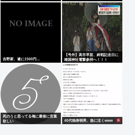
【号外】高市早苗、終戦記念日に
吉野家、遂に1500円…
靖国神社電撃参拝へ！！！
死のうと思ってる俺に最後に言葉
40代独身弱男、急に泣くwww
欲しい