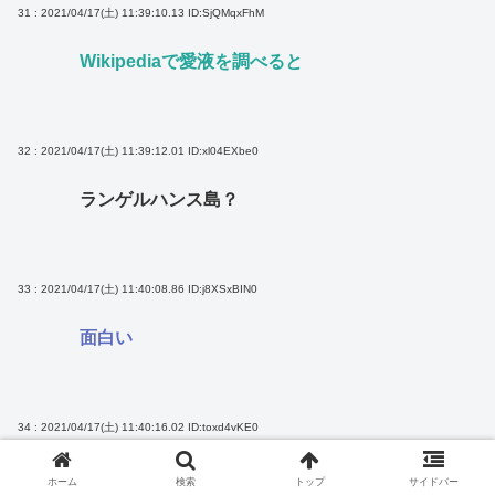
31 : 2021/04/17(土) 11:39:10.13
ID:SjQMqxFhM
Wikipediaで愛液を調べると
32 : 2021/04/17(土) 11:39:12.01
ID:xl04EXbe0
ランゲルハンス島？
33 : 2021/04/17(土) 11:40:08.86
ID:j8XSxBIN0
面白い
34 : 2021/04/17(土) 11:40:16.02
ID:toxd4vKE0
ありったけのマンカス集めてそう
ホーム
検索
トップ
サイドバー