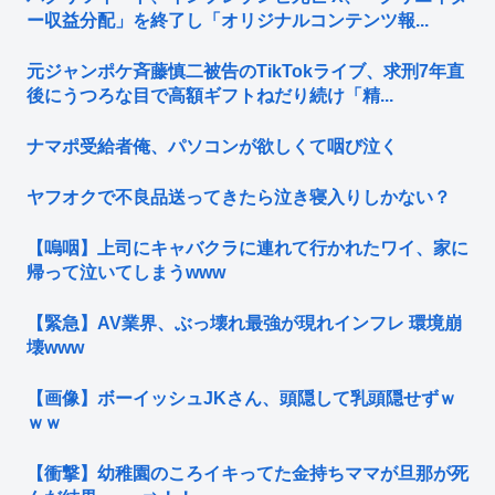
ー収益分配」を終了し「オリジナルコンテンツ報...
元ジャンポケ斉藤慎二被告のTikTokライブ、求刑7年直
後にうつろな目で高額ギフトねだり続け「精...
ナマポ受給者俺、パソコンが欲しくて咽び泣く
ヤフオクで不良品送ってきたら泣き寝入りしかない？
【嗚咽】上司にキャバクラに連れて行かれたワイ、家に
帰って泣いてしまうwww
【緊急】AV業界、ぶっ壊れ最強が現れインフレ 環境崩
壊www
【画像】ボーイッシュJKさん、頭隠して乳頭隠せずｗ
ｗｗ
【衝撃】幼稚園のころイキってた金持ちママが旦那が死