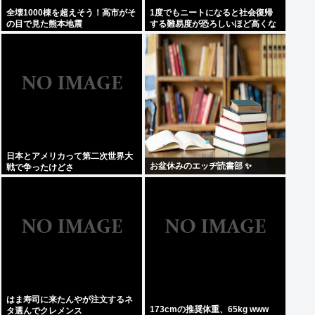
全壊1000棟を超えそう！高市がそ
1度でもニートになると社会復帰
の目で見た熊本地震
する難易度が恐ろしいほど高くな
ってしまう件
日本とアメリカって第二次世界大
お盆休みのエッヂ読書部 ✨
戦で争ったけどさ
はま寿司に来たんやが注文するネ
173cmの推奨体重、65kg www
タ選んでクレメンス