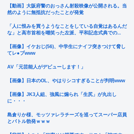
【動画】大阪府警のおっさん射殺映像が公開される。当
然のように無抵抗だったことが発覚
「人に恨みを買うようなことをしている自覚はあるんだ
な」と高市首相を嘲笑った左派、平和記念式典での...
【画像】イケおじ(56)、中学生にナイフ突きつけて脅し
てレ●プwww
AV「元芸能人がデビューします！」
【画像】日本のOL、やはりシコすぎることが判明www
【画像】JK3人組、強風に煽られ「生尻」が丸出し
に・・・
島倉りか様、モッツァレラチーズを巡ってスーパー店員
とバトル勃発ｗｗｗ