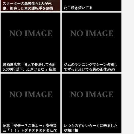
スクーターの高校生ら2人が死
たこ焼き焼いてる
傷、衝突した車の運転手を逮捕
居酒屋店主 「6人で長居して会計
ジムのランニングマシーン占拠し
5,000円以下、ふざけるな 」店主
てずっと歩いてる男の正体www
ぶちギレでネットに晒されるwww
昭恵「安倍〜？ご飯よ〜」安倍晋
いつものすかいらーくに来ました
三「！！」トダドダドタドダ 出て
＠柏@柏