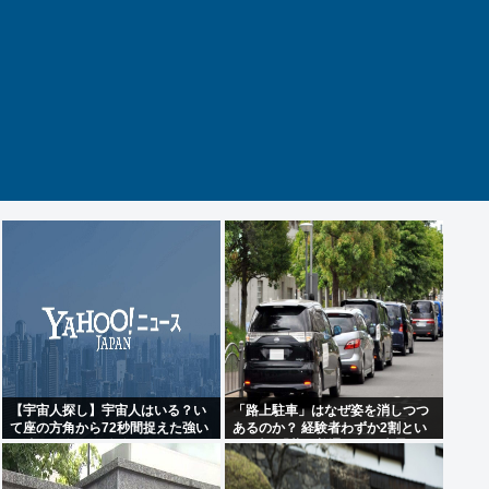
【宇宙人探し】宇宙人はいる？い
「路上駐車」はなぜ姿を消しつつ
て座の方角から72秒間捉えた強い
あるのか？ 経験者わずか2割とい
電波、50年間正体分からぬ
う衝撃!「昔は普通だった光景」が
「Wow！信号」…「合理的に考え
変わり始めた理由とは
ると、宇宙人からの信号の可能