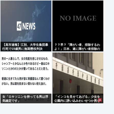
きそうなご飯
【高市速報】江別、大学生集団暴
？？早？「障がい者、排除するわ
行死で19歳男に無期懲役判決
よ！」日本、遂に障がい者排除の
為に動き出す。
女「ロキソニンを持ってる男は浮
「インコを見せてあげる」少女を
気確定です」
公園内に誘い込みわいせつか男を
逮捕。小学生2人に見せて触らせ
る