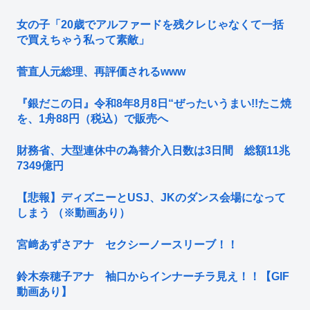
女の子「20歳でアルファードを残クレじゃなくて一括
で買えちゃう私って素敵」
菅直人元総理、再評価されるwww
『銀だこの日』令和8年8月8日“ぜったいうまい!!たこ焼
を、1舟88円（税込）で販売へ
財務省、大型連休中の為替介入日数は3日間 総額11兆
7349億円
【悲報】ディズニーとUSJ、JKのダンス会場になって
しまう （※動画あり）
宮﨑あずさアナ セクシーノースリーブ！！
鈴木奈穂子アナ 袖口からインナーチラ見え！！【GIF
動画あり】