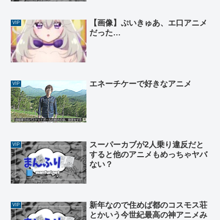
【画像】ぷいきゅあ、エ口アニメ
VIP
だった…
エネーチケーで好きなアニメ
VIP
スーパーカブが2人乗り違反だと
VIP
すると他のアニメもめっちゃヤバ
ない？
新年なので住めば都のコスモス荘
VIP
とかいう今世紀最高の神アニメみ