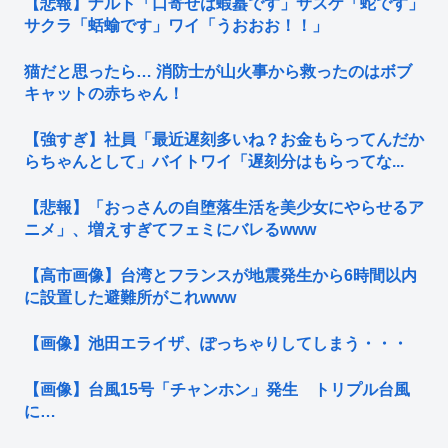
【悲報】ナルト「口寄せは蝦蟇です」サスケ「蛇です」
サクラ「蛞蝓です」ワイ「うおおお！！」
猫だと思ったら… 消防士が山火事から救ったのはボブ
キャットの赤ちゃん！
【強すぎ】社員「最近遅刻多いね？お金もらってんだか
らちゃんとして」バイトワイ「遅刻分はもらってな...
【悲報】「おっさんの自堕落生活を美少女にやらせるア
ニメ」、増えすぎてフェミにバレるwww
【高市画像】台湾とフランスが地震発生から6時間以内
に設置した避難所がこれwww
【画像】池田エライザ、ぽっちゃりしてしまう・・・
【画像】台風15号「チャンホン」発生 トリプル台風
に…