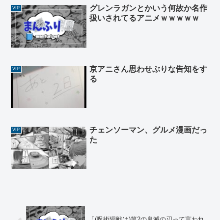
グレンラガンとかいう何故か名作
VIP
扱いされてるアニメｗｗｗｗｗ
京アニさん思わせぶりな告知をす
VIP
る
チェンソーマン、グルメ漫画だっ
VIP
た
「(呪術廻戦は)第2の鬼滅の刃って言われ