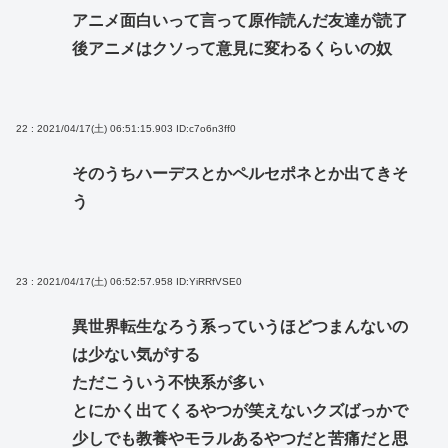
アニメ面白いって言って原作読んだ友達が読了
後アニメはクソって意見に変わるくらいの奴
22 : 2021/04/17(土) 06:51:15.903
ID:c7o6n3ff0
そのうちハーデスとかペルセポネとか出てきそ
う
23 : 2021/04/17(土) 06:52:57.958
ID:YiRRfVSE0
異世界転生なろう系っていうほどつまんないの
は少ない気がする
ただこういう不快系が多い
とにかく出てくるやつが笑えないクズばっかで
少しでも教養やモラルあるやつだと苦痛だと思