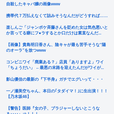
自殺したキャバ嬢の画像www
携帯代７万払えなくて詰みそうなんだがどうすれば……
楽しんご「ジャンポケ斉藤さんを貶めた女は気色悪いと
か言ってる癖にフ●ラするとか口だけは素直なんだ...
【画像】貴島明日香さん、陰キャが最も苦手そうな“陽
のオーラ”を放つwww
コンビニワイ「廃棄ある？」店員「ありますよ」ワイ
「ちょうだい」 ←最悪の末路を迎えたんだがワイが...
影山優佳の最新の『下半身』ガチでエグいって・・・
一ノ瀬美空ちゃん、本日の｢タダイマ！｣に生出演！！！
【乃木坂46】
【警告】医師『女の子、ブラジャーしないとこうな
る････』⇒！！！