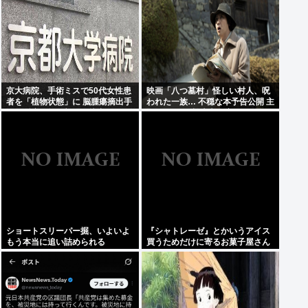
性」
京大病院、手術ミスで50代女性患
映画「八つ墓村」怪しい村人、呪
者を「植物状態」に 脳腫瘍摘出手
われた一族… 不穏な本予告公開 主
術で腫瘍の無い部位を摘出してし
題歌はB’zの松本孝弘率いるTMG
まう
ショートスリーパー掘、いよいよ
『シャトレーゼ』とかいうアイス
もう本当に追い詰められる
買うためだけに寄るお菓子屋さん
www