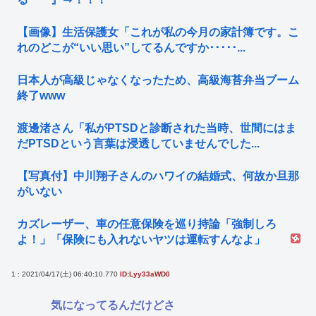
【画像】生活保護女「これが私の今月の家計簿です。こ
れのどこが“いい思い”してるんですか･････...
日本人が高級じゃなくなったため、高級海苔弁当ブーム
終了www
渡邊渚さん「私がPTSDと診断された当時、世間にはま
だPTSDという言葉は浸透していませんでした...
【写真付】中川翔子さんのハワイの結婚式、何故か旦那
がいない
カズレーザー、車の任意保険を巡り持論「強制しろ
よ！」「保険にも入れないヤツは運転すんなよ」
1 : 2021/04/17(土) 06:40:10.770
ID:Lyy33aWD0
気になってるんだけどさ