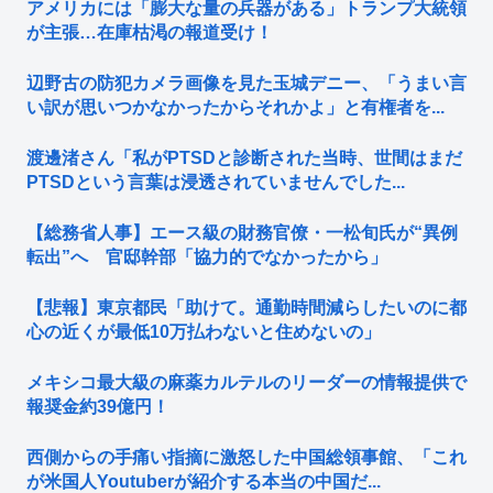
アメリカには「膨大な量の兵器がある」トランプ大統領
が主張…在庫枯渇の報道受け！
辺野古の防犯カメラ画像を見た玉城デニー、「うまい言
い訳が思いつかなかったからそれかよ」と有権者を...
渡邊渚さん「私がPTSDと診断された当時、世間はまだ
PTSDという言葉は浸透されていませんでした...
【総務省人事】エース級の財務官僚・一松旬氏が“異例
転出”へ 官邸幹部「協力的でなかったから」
【悲報】東京都民「助けて。通勤時間減らしたいのに都
心の近くが最低10万払わないと住めないの」
メキシコ最大級の麻薬カルテルのリーダーの情報提供で
報奨金約39億円！
西側からの手痛い指摘に激怒した中国総領事館、「これ
が米国人Youtuberが紹介する本当の中国だ...