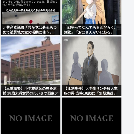
元共産党議員「共産党は募金あつ
「戦争ってなんであるんだろう。
めて被災地の党の活動に使う」
無駄」「おばさんがいじわる」
「火垂るの墓」を見た小学生 耳を
ふさぎハンカチで顔を覆う子も
【三重県警】小学校講師の男を逮
【江別事件】大学生リンチ殺人主
捕 18歳未満女児のわいせつ画像デ
犯の男(当時18歳)に「無期懲役」
ータ10点を所持 アメリカの「全米
の判決
行方不明・被児童搾取センター」
から情報提供