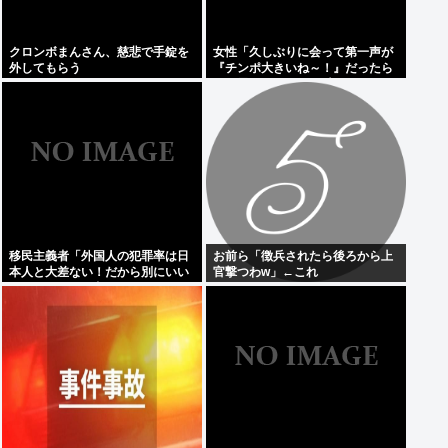
クロンボまんさん、慈悲で手錠を
女性「久しぶりに会って第一声が
外してもらう
『チンポ大きいね～！』だったら
どう思う？ おぱーい大きいねはそ
ういう事なんだよ。」
移民主義者「外国人の犯罪率は日
お前ら「徴兵されたら後ろから上
本人と大差ない！だから別にいい
官撃つわw」←これ
だろ！」←いや良くないよね