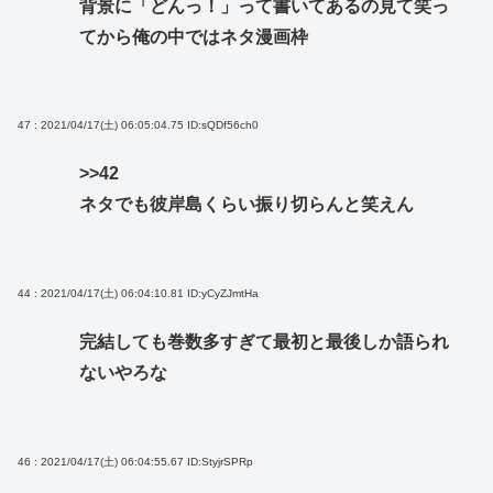
背景に「どんっ！」って書いてあるの見て笑っ
てから俺の中ではネタ漫画枠
47 : 2021/04/17(土) 06:05:04.75
ID:sQDf56ch0
>>42
ネタでも彼岸島くらい振り切らんと笑えん
44 : 2021/04/17(土) 06:04:10.81
ID:yCyZJmtHa
完結しても巻数多すぎて最初と最後しか語られ
ないやろな
46 : 2021/04/17(土) 06:04:55.67
ID:StyjrSPRp