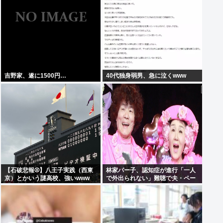
吉野家、遂に1500円…
40代独身弱男、急に泣くwww
【石破悲報⚾】八王子実践（西東
林家パー子、認知症が進行「一人
京）とかいう謎高校、強いwww
で外出られない」難聴で夫・ペー
と「筆談」…自宅全焼から約1年