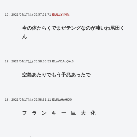
16 : 2021/04/17(土) 05:57:51.71
ID:/LaYI/Nfa
今の体たらくでまだテングなのが凄いわ尾田く
ん
17 : 2021/04/17(土) 05:58:05.53
ID:uVOAuQkc0
空島あたりでもう予兆あったで
18 : 2021/04/17(土) 05:58:31.11
ID:INaHeHjQ0
フ ラ ン キ ー 巨 大 化