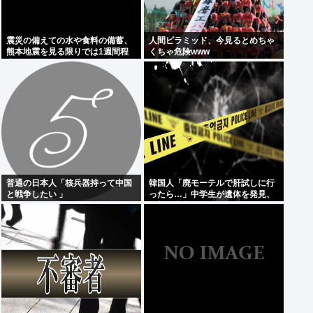
震災の備えての水や食料の備蓄、
人間ピラミッド、今見るとめちゃ
熊本地震を見る限りでは1週間程
くちゃ危険www
度じゃ全然足りないことが判明
普通の日本人「核兵器持って中国
韓国人「廃モーテルで肝試しに行
と戦争したい 」
ったら…」中学生が遺体を発見、
衝撃の事態に