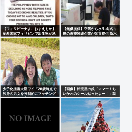
【フィリピーナよ、おまえもか】
【無償提供】空気から水生成 名古
多産国家フィリピンで出生率が急
屋の医療関連企業が装置提供 断水
降下、若者はSEXよりSNSの時代
続く被災地熊本・氷川町の避難所
へ
に
少子化担当大臣ワイ「28歳時点で
【画像】転売屋の娘「ママー！ち
独身の男女を強制的にマッチング
いかわのシール貼ったよー！」親
させて子ども産ませます」
「！！！！！！」