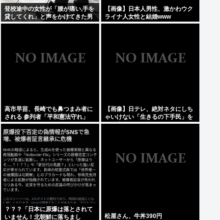
登校途中の女性が「腰が痛い,手を
【画像】日本人男性、激かわウク
貸してくれ」と声をかけてきた男
ライナ人女性と結婚www
に腕つかまれ物陰に連れ込まれる
仙台
高市早苗、長崎でも鼻つまみ者に
【画像】日テレ、絶対ネタにしち
される 参列者「平和憲法守れ」
ゃいけない「生きるの下手民」を
晒し上げてしまう
？？？「日本に原爆は落とされて
松屋さん、牛丼390円
いません！北朝鮮に落ちまし