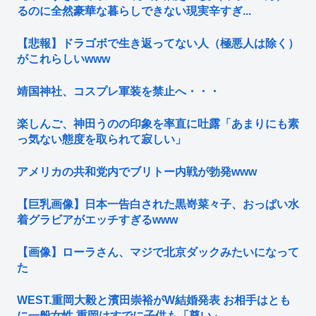
るのに全然豪華な暮らしできない現実辛すぎ...
【悲報】ドラゴボで生き返ってない人（極悪人は除く）
がこれらしいwww
靖国神社、コスプレ軍装を禁止へ・・・
楽しんご、神田うのの印象を率直に吐露「あまりにも素
っ気ない態度を取られて寂しい」
アメリカの共和党内でブリトー内戦が勃発www
【巨乳画像】日本一告白された黒嵜菜々子、おっぱい水
着グラビアがエッチすぎるwww
【画像】ローラさん、マジで北京ダックみたいになって
た
WEST.重岡大毅と濱田崇裕がW結婚発表 お相手はとも
に一般女性 重岡はすでに子供も「尊い」