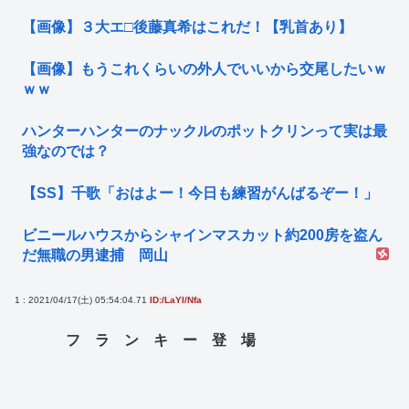
【画像】３大エ□後藤真希はこれだ！【乳首あり】
【画像】もうこれくらいの外人でいいから交尾したいｗ
ｗｗ
ハンターハンターのナックルのポットクリンって実は最
強なのでは？
【SS】千歌「おはよー！今日も練習がんばるぞー！」
ビニールハウスからシャインマスカット約200房を盗ん
だ無職の男逮捕 岡山
1 : 2021/04/17(土) 05:54:04.71
ID:/LaYI/Nfa
フ ラ ン キ ー 登 場