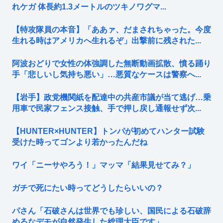
れケガ 体長約1.3メートルのツキノワグマ...
【特攻隊員の本音】「ああァ、だまされちゃった。今度
生れる時はアメリカへ生れるぞ」出撃前に残された...
阿波おどりで女性の体強調した無断動画拡散、憤る踊り
手「悲しいし気持ち悪い」…悪質なケースは警察へ...
【岩手】政党機関紙を配達中の共産市議が当て逃げ…乗
用車で民家フェンス接触、手で押し戻し通報せず次...
【HUNTER×HUNTER】トンパが初めてハンター試験
受けた時ってゴンより若かったんだね
ワイ「ニーサやろう！」マッマ「結果見せてみ？」
ガチで死にたい時ってどうしたらいいの？
パさん「石破さんは世界でも珍しい、国民による石破辞
めるなデモが自然発生した総理大臣です」