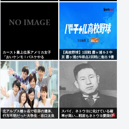
た！」 なんだよこれ
カースト最上位系アメリカ女子
【高校野球】1回戦 霞ヶ浦 6-3 中
「おいケンモ！バスケやる
京 霞ヶ浦が6得点2回戦に進出 9番
ぞ！！」 どうする？【参考画像】
相田が3安打2打点
北アルプス槍ヶ岳で収容の遺体、
スパイ、ネトウヨに化けている確
行方不明だった大学生・谷口太良
率が高い…戦前もネトウヨ愛国保
さん(19歳)と確認
守がスパイだった。ネトウヨを全
員逮捕すべし