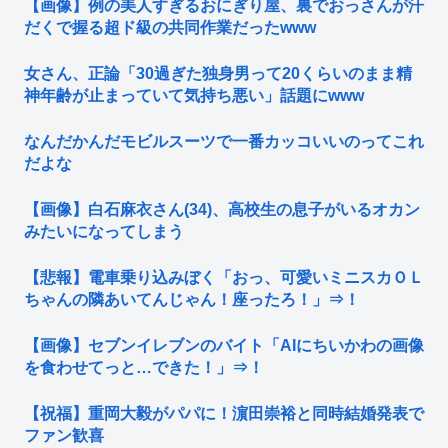
【画像】例の美人すぎるおにぎり屋、裏でおっさんが汗
だくで握る超ド級の共同作業だったwww
女さん、正論「30過ぎた独身男って20くらいのまま精
神年齢が止まっていて気持ち悪い」話題にwww
なんだかんだモビルスーツで一番カッコいいのってこれ
だよな
【画像】白石麻衣さん(34)、高校生の息子がいるオカン
みたいになってしまう
【悲報】電車乗り込みぼく「おっ、可愛いミニスカＯＬ
ちゃんの隣あいてんじゃん！座ったろ！」⇒！
【画像】セブンイレブンのバイト「AIにちいかわの画像
を食わせてっと…できた！」⇒！
【祝福】重岡大毅がパパに！濵田崇裕と同時結婚発表で
ファン歓喜