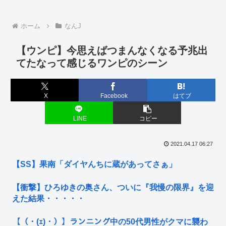
ホーム
なんJ
【ウンピ】今思えばつまんなくなる予兆出
てたなって感じるワンピのシーン
X
Facebook
はてブ
LINE
コピー
2021.04.17 06:27
【SS】果南「ダイヤんちに蔵があってさぁ」
【衝撃】ひろゆきの奥さん、ついに『我慢の限界』を迎
えた結果・・・・・
【（・(ｪ)・）】ランニング中の50代男性がクマに襲わ