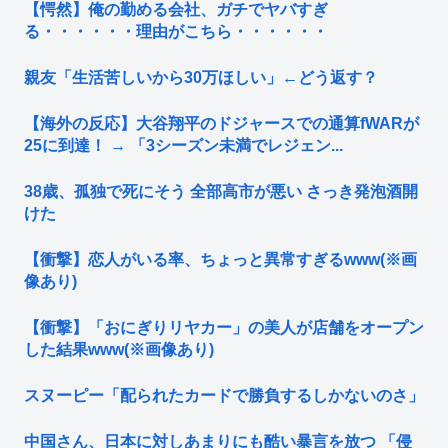
【愕然】俺の勤める会社、ガチでヤバすぎ
る・・・・・・理由がこちら・・・・・・
親友「生活苦しいから30万ほしい」←どう返す？
【海外の反応】大谷翔平のドジャースでの通算fWARが
25に到達！ → 「3シーズン未満でレジェン...
38歳、孤独で死にそう 全部高市が悪い さっき発泡酒開
けた
【衝撃】恋人がいる率、ちょっと異常すぎるwww(※画
像あり)
【衝撃】「おにぎりリヤカー」の美人が店舗をオープン
した結果www(※画像あり)
スヌーピー「配られたカードで勝負するしかないのさ」
中国さん、日本に対しあまりにも酷い暴言を放つ 「侵