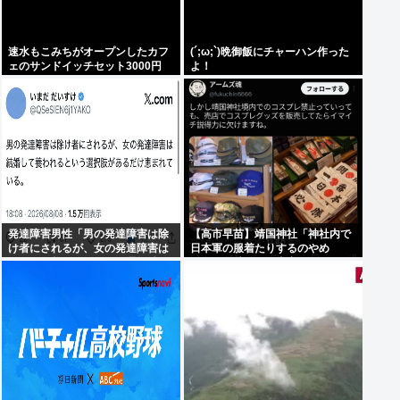
速水もこみちがオープンしたカフ
(´;ω;`)晩御飯にチャーハン作った
ェのサンドイッチセット3000円
よ！
www
発達障害男性「男の発達障害は除
【高市早苗】靖国神社「神社内で
け者にされるが、女の発達障害は
日本軍の服着たりするのやめ
結婚して養われるという選択肢が
ろ！」遊就館のお土産屋がこちら
あるだけ恵まれている」