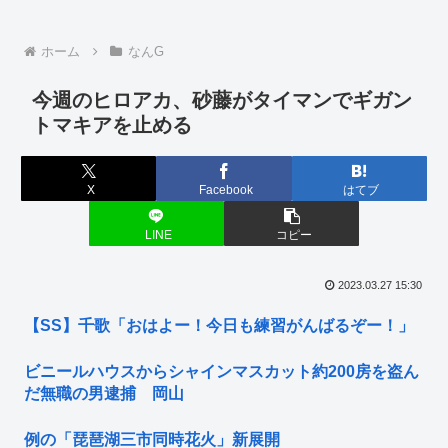
ホーム
なんG
今週のヒロアカ、砂藤がタイマンでギガン
トマキアを止める
X
Facebook
はてブ
LINE
コピー
2023.03.27 15:30
【SS】千歌「おはよー！今日も練習がんばるぞー！」
ビニールハウスからシャインマスカット約200房を盗ん
だ無職の男逮捕 岡山
例の「琵琶湖三市同時花火」新展開