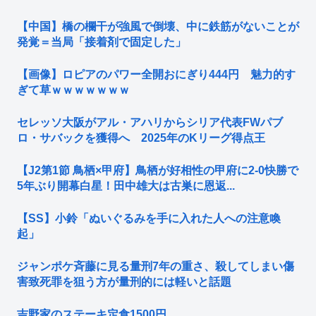
【中国】橋の欄干が強風で倒壊、中に鉄筋がないことが
発覚＝当局「接着剤で固定した」
【画像】ロピアのパワー全開おにぎり444円 魅力的す
ぎて草ｗｗｗｗｗｗｗ
セレッソ大阪がアル・アハリからシリア代表FWパブ
ロ・サバックを獲得へ 2025年のKリーグ得点王
【J2第1節 鳥栖×甲府】鳥栖が好相性の甲府に2-0快勝で
5年ぶり開幕白星！田中雄大は古巣に恩返...
【SS】小鈴「ぬいぐるみを手に入れた人への注意喚
起」
ジャンポケ斉藤に見る量刑7年の重さ、殺してしまい傷
害致死罪を狙う方が量刑的には軽いと話題
吉野家のステーキ定食1500円