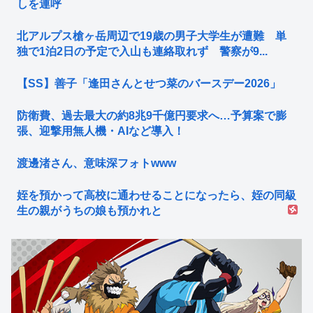
しを連呼
北アルプス槍ヶ岳周辺で19歳の男子大学生が遭難 単
独で1泊2日の予定で入山も連絡取れず 警察が9...
【SS】善子「逢田さんとせつ菜のバースデー2026」
防衛費、過去最大の約8兆9千億円要求へ…予算案で膨
張、迎撃用無人機・AIなど導入！
渡邊渚さん、意味深フォトwww
姪を預かって高校に通わせることになったら、姪の同級
生の親がうちの娘も預かれと