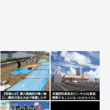
【現場ルポ】夏の風物詩が喰い物
店舗型性風俗店(ピンサロ)を新規
に…隅田川花火大会で暗躍した中
開業することになったからイカし
国人「場所取り転売ヤー」の高笑
た店名考えてくれ
い