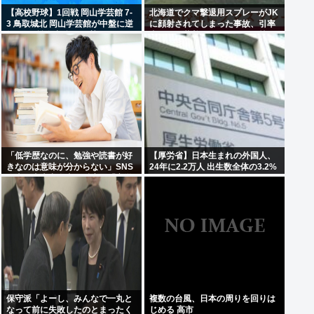
【高校野球】1回戦 岡山学芸館 7-
北海道でクマ撃退用スプレーがJK
3 鳥取城北 岡山学芸館が中盤に逆
に顔射されてしまった事故、引率
転し2回戦進出 鳥取県勢、夏の甲
者が腰に装着していたものが枝に
子園11連敗
引っかかり誤噴射と判明
「低学歴なのに、勉強や読書が好
【厚労省】日本生まれの外国人、
きなのは意味が分からない」SNS
24年に2.2万人 出生数全体の3.2%
炎上に東大出身者が反応。「高学
歴=地頭もいい」という認識が間
違っているワケ
保守派「よーし、みんなで一丸と
複数の台風、日本の周りを回りは
なって前に失敗したのとまったく
じめる 高市