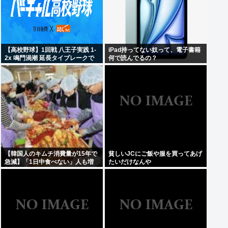
【高校野球】1回戦 八王子実践 1-
iPad持ってない奴って、電子書籍
2x 鳴門渦潮 延長タイブレークで
何で読んでるの？
サヨナラ勝ち 鳴門渦潮として甲子
園1勝
【韓国人のキムチ消費量が15年で
貧しいJCにご飯や服を買ってあげ
急減】「1日中食べない」人も増
たいだけなんや
加