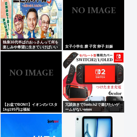
独身30代半ばのおっさんって何を
女子小学生 膣 子宮 卵子 妊娠
楽しみや希望に生きていけばいい
んだ？
【お盆でBON!!】イオンのパスタ
冗談抜きでSwitch2で遊びたいゲ
1kg195円は福祉
ームがないwww