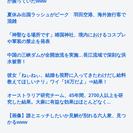
が握っていたwww
夏休み出国ラッシュがピーク 羽田空港、海外旅行客で
混雑
「神聖なる場所です」靖国神社、境内におけるコスプレ
や軍装の禁止を発表
中国の三峡ダムが全開放流を実施…長江流域で深刻な洪
水被害！
彼女「ねぃねぃ、結婚も視野に入ってきたわけだし給料
教えてほしいナリ」ワイ「16万だよ」⇒結果！
オーストラリア研究チーム、45年間、2700人以上を研
究した結果。大麻に有益な効果はほとんどなく...
【画像】誰とエッチしたいか見解が別れる六人衆、見つ
かるwww