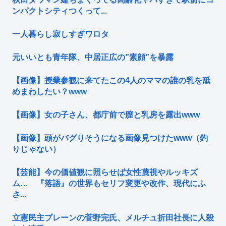
ンパクトシティつくって...
一人暮らし寂しすぎワロタ
元いいとも青年隊、中居正広の”素顔”を暴露
【画像】授業参観に来てたこの4人のママの誰の乳を舐
めまわしたい？www
【画像】女の子さん、都庁前で膣と乳房を露出www
【画像】頭がバグりそうになる画像見つけたwww（釣
りじゃない）
【芸能】今の価値観に照らせば女性蔑視やルッキズ
ム… 『落語』の世界もセリフ変更や改作、現代にふ
さ...
立憲民主ブレーンの菅野完氏、メルチュ折田社長に人殺