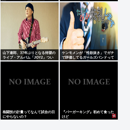
同じ道を行くぞ！！」 これなに？
山下達郎、37年ぶりとなる待望の
ケンモメンが「性欲抜き」でガチ
ライブ・アルバム「JOY2」つい
で評価してるガールズバンドって
に完成、10月14日に発売
何？
格闘技の計量ってなんて試合の日
『バーガーキング』初めて食った
にやらないの？
けど