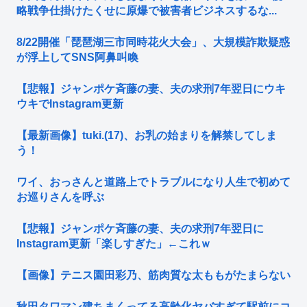
略戦争仕掛けたくせに原爆で被害者ビジネスするな...
8/22開催「琵琶湖三市同時花火大会」、大規模詐欺疑惑
が浮上してSNS阿鼻叫喚
【悲報】ジャンポケ斉藤の妻、夫の求刑7年翌日にウキ
ウキでInstagram更新
【最新画像】tuki.(17)、お乳の始まりを解禁してしま
う！
ワイ、おっさんと道路上でトラブルになり人生で初めて
お巡りさんを呼ぶ
【悲報】ジャンポケ斉藤の妻、夫の求刑7年翌日に
Instagram更新「楽しすぎた」←これｗ
【画像】テニス園田彩乃、筋肉質な太ももがたまらない
秋田タワマン建ちまくってる高齢化ヤバすぎて駅前にコ