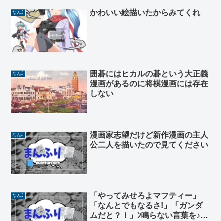
かわいい絵描いたからみてくれ
なんJ
囲碁にはヒカルの碁という大正義
なんJ
漫画があるのに将棋漫画には存在
しない
漫画家志望だけど新作漫画の主人
なんJ
公二人を描いたので見てください
「やってみせろよマフティー」
なんJ
「なんとでもなるさ!」「ガンダ
ムだと？！」ﾝ鳴らない言葉を♪←