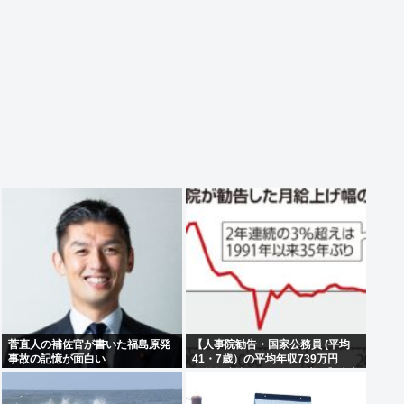
菅直人の補佐官が書いた福島原発
【人事院勧告・国家公務員 (平均
事故の記憶が面白い
41・7歳）の平均年収739万円
（前年度比26万7000円増）】大卒
初任給514万6000円、50歳の課長
は1488万3000円…地方公務員の