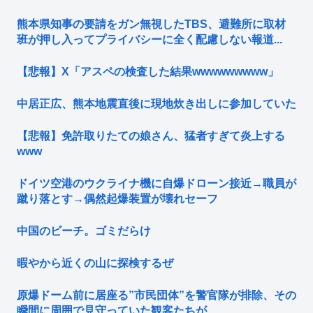
熊本県知事の要請をガン無視したTBS、避難所に取材
班が押し入ってプライバシーに全く配慮しない報道...
【悲報】X「アスペの検査した結果wwwwwwwww」
中居正広、熊本地震直後に現地炊き出しに参加していた
【悲報】免許取りたての娘さん、猛者すぎて炎上する
www
ドイツ空港のウクライナ機に自爆ドローン接近→職員が
蹴り落とす→偶然起爆装置が壊れセーフ
中国のビーチ。ゴミだらけ
暇やから近くの山に探検するぜ
原爆ドーム前に居座る”市民団体”を警官隊が排除、その
瞬間に周囲で見守っていた観客たちが……