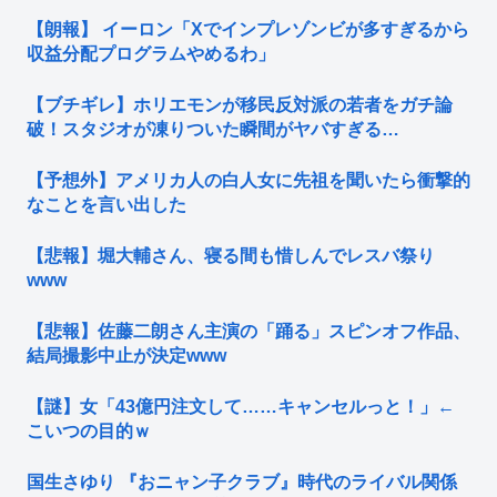
【朗報】 イーロン「Xでインプレゾンビが多すぎるから
収益分配プログラムやめるわ」
【ブチギレ】ホリエモンが移民反対派の若者をガチ論
破！スタジオが凍りついた瞬間がヤバすぎる…
【予想外】アメリカ人の白人女に先祖を聞いたら衝撃的
なことを言い出した
【悲報】堀大輔さん、寝る間も惜しんでレスバ祭り
www
【悲報】佐藤二朗さん主演の「踊る」スピンオフ作品、
結局撮影中止が決定www
【謎】女「43億円注文して……キャンセルっと！」←
こいつの目的ｗ
国生さゆり 『おニャン子クラブ』時代のライバル関係