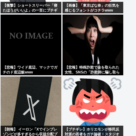
【衝撃】ショートスリーパー「寝
【画像】「東京ばな奈」の狂気を
たほうがいいよ」の一言にブチギ
感じるフォントがコチラwww
レwww(※動画あり)
【悲報】ワイド底辺、マックでガ
【悲報】特殊詐欺で金を取られた
チのド底辺飯www
女性、SNSの「詐欺師に騙し取ら
れたお金、取り戻せます」」に釣
られさらに240万円失うwww
【朗報】 イーロン「Xでインプレ
【ブチギレ】ホリエモンが移民反
ゾンビが多すぎるから収益分配プ
対派の若者をガチ論破！スタジオ