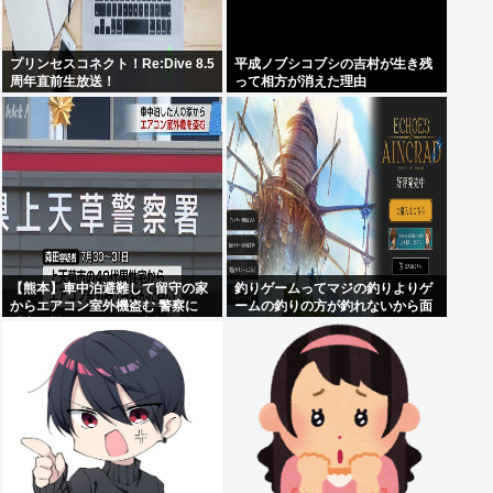
プリンセスコネクト！Re:Dive 8.5
平成ノブシコブシの吉村が生き残
周年直前生放送！
って相方が消えた理由
【熊本】車中泊避難して留守の家
釣りゲームってマジの釣りよりゲ
からエアコン室外機盗む 警察に
ームの釣りの方が釣れないから面
「室外機が盗まれた」相談数件
白くないんだよな