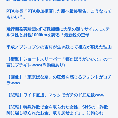
PTA会長「PTA参加拒否した親へ最終警告。こうなって
もいい？」
飛行開発実験団のF-2戦闘機に大型の謎ミサイル…ステ
ルス性と射程1000kmを誇る「最新鋭の空母...
平成ノブシコブシの吉村が生き残って相方が消えた理由
【衝撃】ショートスリーパー「寝たほうがいいよ」の一
言にブチギレwww(※動画あり)
【画像】「東京ばな奈」の狂気を感じるフォントがコチ
ラwww
【悲報】ワイド底辺、マックでガチのド底辺飯www
【悲報】特殊詐欺で金を取られた女性、SNSの「詐欺
師に騙し取られたお金、取り戻せます」」に釣られ...