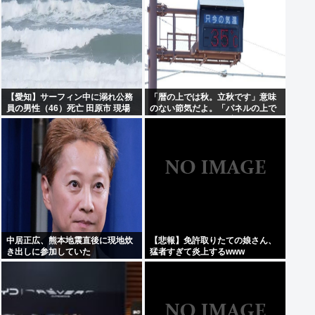
給与も引き上げると、1兆1250億
円増
【愛知】サーフィン中に溺れ公務
「暦の上では秋。立秋です」意味
員の男性（46）死亡 田原市 現場
のない節気だよ。「パネルの上で
はサーフィンで有名なスポット
は19」みたいな風俗嬢かよ
中居正広、熊本地震直後に現地炊
【悲報】免許取りたての娘さん、
き出しに参加していた
猛者すぎて炎上するwww