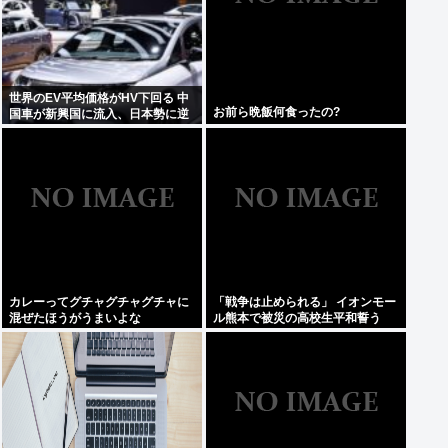
世界のEV平均価格がHV下回る 中
お前ら晩飯何食ったの?
国車が新興国に流入、日本勢に逆
風
カレーってグチャグチャグチャに
「戦争は止められる」 イオンモー
混ぜたほうがうまいよな
ル熊本で被災の高校生平和誓う