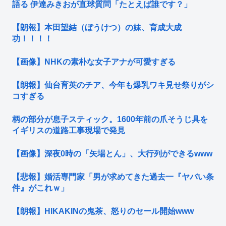
語る 伊達みきおが直球質問「たとえば誰です？」
【朗報】本田望結（ぼうけつ）の妹、育成大成
功！！！！
【画像】NHKの素朴な女子アナが可愛すぎる
【朗報】仙台育英のチア、今年も爆乳ワキ見せ祭りがシ
コすぎる
柄の部分が息子スティック。1600年前の爪そうじ具を
イギリスの道路工事現場で発見
【画像】深夜0時の「矢場とん」、大行列ができるwww
【悲報】婚活専門家「男が求めてきた過去一『ヤバい条
件』がこれｗ」
【朗報】HIKAKINの鬼茶、怒りのセール開始www