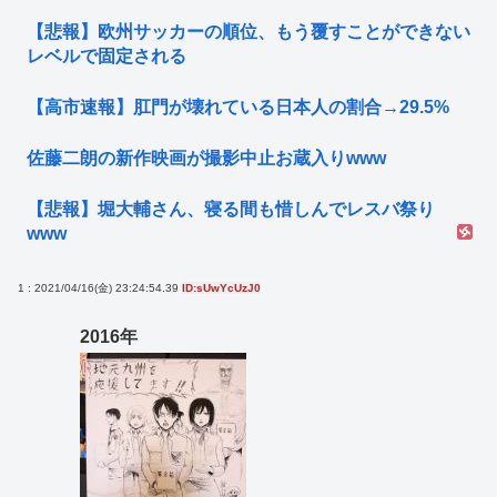
【悲報】欧州サッカーの順位、もう覆すことができない
レベルで固定される
【高市速報】肛門が壊れている日本人の割合→29.5%
佐藤二朗の新作映画が撮影中止お蔵入りwww
【悲報】堀大輔さん、寝る間も惜しんでレスバ祭り
www
1 : 2021/04/16(金) 23:24:54.39
ID:sUwYcUzJ0
2016年