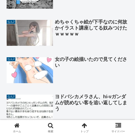
これ
めちゃくちゃ絵が下手なのに何故
なんJ
かイラスト講座してる奴みつけた
ｗｗｗｗｗ
女の子の絵描いたので見てくださ
なんJ
い
ヨドバシカメラさん、hi-νガンダ
なんJ
ムが読めない客を追い返してしま
う
ホーム
検索
トップ
サイドバー
鬼滅映画のDVD、初日で48万枚
なんJ