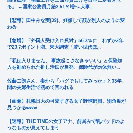
高市総理「物価上昇を上回る賃上げを日本に定着させ
る」 →国家公務員月給3.51％増へ 人事...
【悲報】田中みな実(39)、妊娠して顔が別人のように変
わる
【急増】「外国人受け入れ反対」56.3％に わずか2年
で20.7ポイント増、東大調査「若い世代ほ...
「私は入りません、 事故起こさなきゃいい」と保険加
入を勧められた推し活民が反発、保険代が勿体無い...
佐藤二朗さん、妻から「ハグでもしてみっか」と33年
間の夫婦生活で初めて言われる
【画像】札幌日大の可愛すぎる女子野球部員、別角度が
見つかるwww
【速報】THE TIMEの女子アナ、前屈みで乳パッドのよ
うなものが見えてしまう