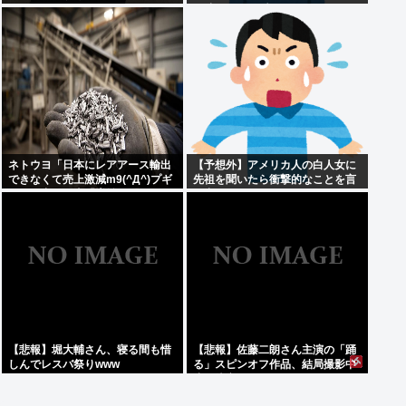
ログラムやめるわ」
が凍りついた瞬間がヤバすぎる…
ネトウヨ「日本にレアアース輸出
【予想外】アメリカ人の白人女に
できなくて売上激減m9(^Д^)プギ
先祖を聞いたら衝撃的なことを言
ャー」中国稀土「増益すぎてすま
い出した
ん」
【悲報】堀大輔さん、寝る間も惜
【悲報】佐藤二朗さん主演の「踊
しんでレスバ祭りwww
る」スピンオフ作品、結局撮影中
止が決定www