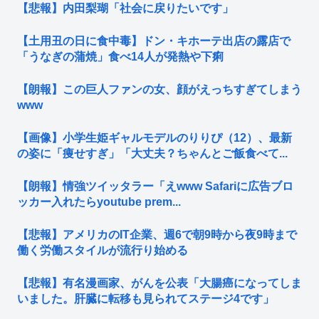
【悲報】内田梨瑚「社会に戻りたいです」
【土用丑の日に食中毒】ドン・キホーテ出店の露店で
「うなぎの蒲焼」食べ14人が発熱や下痢
【朗報】この巨人ファンの女、顔がえっちすぎてしまう
www
【画像】小学生姫ギャルモデルのりりぴ（12）、最新
の姿に「痩せすぎ」「大丈夫？ちゃんとご飯食べて...
【朗報】情強ツイッタラー「えwww Safariに広告ブロ
ッカー入れたらyoutube prem...
【悲報】アメリカのIT企業、週6で朝9時から夜9時まで
働く労働スタイルが流行り始める
【悲報】有名漫画家、がんを公表「大腸癌になってしま
いました。肝臓に転移も見られてステージ4です」