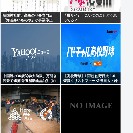
靖国神社前、高級のり弁専門店
『爆サイ』←こいつのことどう思
「海苔弁いちのや」が事業停止
ってる？
中国籍の36歳関学大助教、万引き
【高校野球】1回戦 佐野日大 1-0
容疑で逮捕 栄養補助食品1点（約
聖隷クリストファー 佐野日大・鈴
6400円相当）
木102球無四球完封 聖隷クリスト
ファーはエラーに泣く