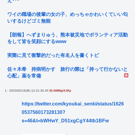
え･･･
ワイの職場の後輩の女の子、めっちゃかわいくていい匂
いするけどゴミ無能
【朗報】へずまりゅう、熊本被災地でボランティア活動
をして皆を笑顔にするwww
実際に見て衝撃的だった有名人を書くトピ
佐々木希 持病明かす 旅行の際は「持って行かないと
心配」薬を常備
1 : 2023/02/16(木) 12:21:30.45
ID:AMWgiXJKp
https://twitter.com/kyoukai_senki/status/1626
053756017328130?
s=46&t=bWHwY_D51xgCgY44tb1BFw