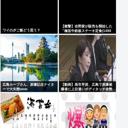
【衝撃】吉野家が販売を開始した
ワイの夕ご飯どう思う？
「極旨牛鉄板ステーキ定食(1498
円)」がうまそすぎると話題に
www
広島カープさん、原爆記念ナイタ
【動画】高市早苗、広島で原爆被
ーで大失態www
爆者に上目遣いボディタッチ攻勢
するも全く通用しないどころか
「非常に不安」とガチギレ