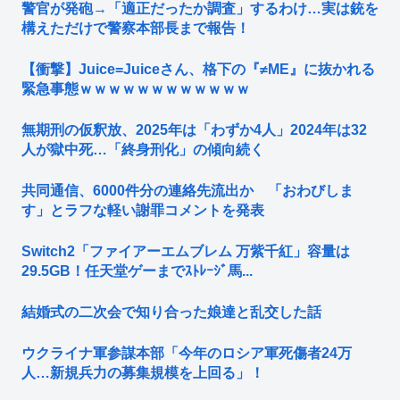
警官が発砲→「適正だったか調査」するわけ…実は銃を
構えただけで警察本部長まで報告！
【衝撃】Juice=Juiceさん、格下の『≠ME』に抜かれる
緊急事態ｗｗｗｗｗｗｗｗｗｗｗｗ
無期刑の仮釈放、2025年は「わずか4人」2024年は32
人が獄中死…「終身刑化」の傾向続く
共同通信、6000件分の連絡先流出か 「おわびしま
す」とラフな軽い謝罪コメントを発表
Switch2「ファイアーエムブレム 万紫千紅」容量は
29.5GB！任天堂ゲーまでｽﾄﾚｰｼﾞ馬...
結婚式の二次会で知り合った娘達と乱交した話
ウクライナ軍参謀本部「今年のロシア軍死傷者24万
人…新規兵力の募集規模を上回る」！