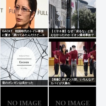
GACKT、戦国時代のトイレ事情
【ミヤネ屋】なぜ「戻るな」と言
に驚き「調べてみたんだけど…エ
えなかったのか イオン爆発事故で
グくない？」
斎藤幸平氏も逡巡「ボクもできな
かっただろうなあ」
【画像】JKダンス部、いろんなデ
昔のガンガンは良かった
カパイが大暴れ