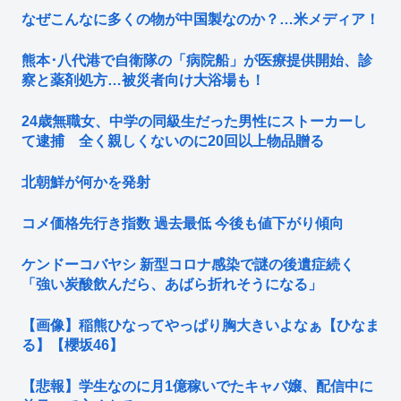
なぜこんなに多くの物が中国製なのか？…米メディア！
熊本･八代港で自衛隊の「病院船」が医療提供開始、診
察と薬剤処方…被災者向け大浴場も！
24歳無職女、中学の同級生だった男性にストーカーし
て逮捕 全く親しくないのに20回以上物品贈る
北朝鮮が何かを発射
コメ価格先行き指数 過去最低 今後も値下がり傾向
ケンドーコバヤシ 新型コロナ感染で謎の後遺症続く
「強い炭酸飲んだら、あばら折れそうになる」
【画像】稲熊ひなってやっぱり胸大きいよなぁ【ひなま
る】【櫻坂46】
【悲報】学生なのに月1億稼いでたキャバ嬢、配信中に