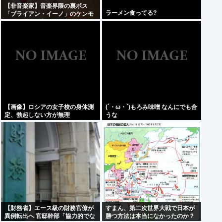
【非音楽家】音楽界隈の裏ボス
ラーメン食ってる?
「ブライアン・イーノ」のケンモ
メンがお気に入りの仕事は何？
【画像】ロシアの女子校の身体測
(´・ω・`)もろみ味噌 なんにでも合
定、勃起しない方が無理
うな
【財務省】エース級の財務官僚が
すまん、第二次世界大戦で日本が
異例転出へ 官邸幹部「協力的でな
勝つ方法は本当になかったのか？