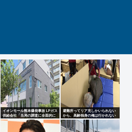
イオンモール熊本爆発事故 LPガス
避難所ってリア充しかいられない
供給会社「当局の調査に全面的に
から、高齢独身の俺は行かれない
協力」 経産省「LPガス爆発の可能
わ
性が高いとする見解で一致」と発
表