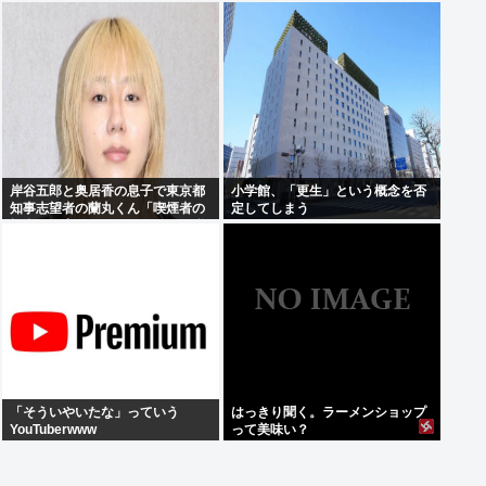
かったから」
岸谷五郎と奥居香の息子で東京都
小学館、「更生」という概念を否
知事志望者の蘭丸くん「喫煙者の
定してしまう
権利が侵害されてる。俺たちの税
金で喫煙所を作ってください」
「そういやいたな」っていう
はっきり聞く。ラーメンショップ
YouTuberwww
って美味い？