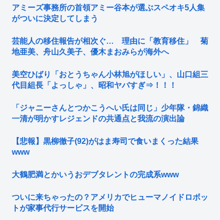
アミーズ事務所の首領アミー谷本が選ぶスペオキ5人集
がついに決定してしまう
芸能人の移住報告が相次ぐ… 理由に「教育移住」 菊
地亜美、舟山久美子、優木まおみらが海外へ
美空ひばり「おとうちゃん小林旭がほしい」、山口組三
代目組長「よっしゃ」、昭和ヤバすぎ⇒！！！
「ジャニーさんとつかこうへい氏は同じ」少年隊・錦織
一清が明かすレジェンドの共通点と我流の演出論
【悲報】黒柳徹子(92)がはま寿司で食いまくった結果
www
大鶴肥満とかいうおデブタレントの完成系www
ついに来ちゃったの？アメリカでヒューマノイドロボッ
トが家事代行サービスを開始