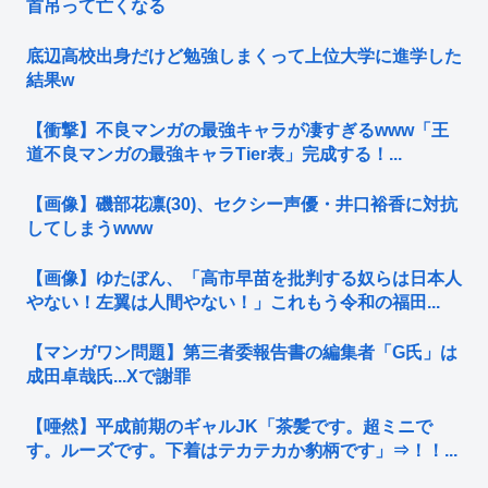
首吊って亡くなる
底辺高校出身だけど勉強しまくって上位大学に進学した
結果w
【衝撃】不良マンガの最強キャラが凄すぎるwww「王
道不良マンガの最強キャラTier表」完成する！...
【画像】磯部花凛(30)、セクシー声優・井口裕香に対抗
してしまうwww
【画像】ゆたぼん、「高市早苗を批判する奴らは日本人
やない！左翼は人間やない！」これもう令和の福田...
【マンガワン問題】第三者委報告書の編集者「G氏」は
成田卓哉氏...Xで謝罪
【唖然】平成前期のギャルJK「茶髪です。超ミニで
す。ルーズです。下着はテカテカか豹柄です」⇒！！...