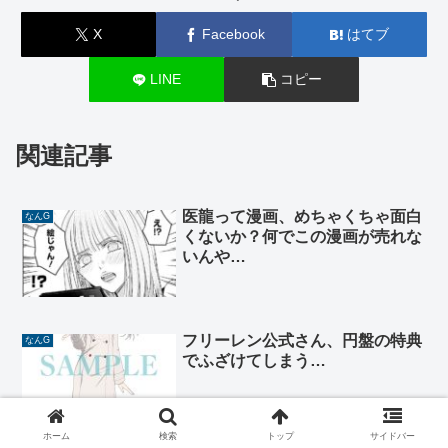
X
Facebook
はてブ
LINE
コピー
関連記事
医龍って漫画、めちゃくちゃ面白
なんG
くないか？何でこの漫画が売れな
いんや…
フリーレン公式さん、円盤の特典
なんG
でふざけてしまう…
ホーム
検索
トップ
サイドバー