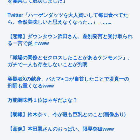
を開業して成功しました」
Twitter「ハーゲンダッツを大人買いして毎日食べてた
ら、全然美味しいと思えなくなった…」→…...
【悲報】ダウンタウン浜田さん、差別発言と受け取られ
る一言で炎上www
「職場の同僚とセクロスしたことがあるケンモメン」、
ガチで一人も存在しないことが判明
容疑者Xの献身、バカマ●コが自首したことで堤真一の
刑罰も重くなるwww
万能調味料１位はネギだよな？
【朗報】鈴木奈々、今が最も巨乳とのこと(画像あり)
【画像】本田翼さんのおっぱい、限界突破www