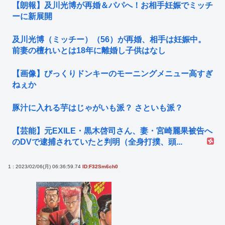
【朗報】及川光博が再婚＆パパへ！お相手妊娠でミッチ
ーに新展開
及川光博（ミッチー）（56）が再婚、相手は妊娠中。
前妻の檀れいとは18年に離婚し子供はなし
【画像】びっくりドンキーのモーニングメニュー高すぎ
ねぇか
豚汁に入れる芋はじゃがいも派？ さといも派？
【芸能】元EXILE・黒木啓司さん、妻・宮崎麗果被告へ
のDVで逮捕されていたと判明（全身打撲、頭...
1 : 2023/02/06(月) 06:36:59.74
ID:F32Sm6ch0