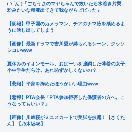
(ヽ´ん`)「ごちうさのマヤちゃんで抜いたら水溶き片栗
粉みたいな精液出てきて我ながらビビった」
【朗報】甲子園のカメラマン、チアのナマ腋を舐めるよ
うに映し出してしまう
【画像】最新ドラマで吉川愛が縛られるシーン、クッソ
シコいwww
夏休みのイオンモール、おぱーいを強調した薄着の女子
小中学生だらけ。あれ恥ずかしくないの？
【悲報】平家を辞めたほうがいい理由www
【悲報】PTA会長「PTA参加拒否した保護者の方へ。こ
うなってもいい？」
【画像】川﨑桜がミニスカートで美脚を披露！【さくた
ん】【乃木坂46】