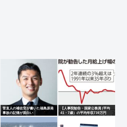
菅直人の補佐官が書いた福島原発
【人事院勧告・国家公務員 (平均
事故の記憶が面白い
41・7歳）の平均年収739万円
（前年度比26万7000円増）】大卒
初任給514万6000円、50歳の課長
は1488万3000円…地方公務員の