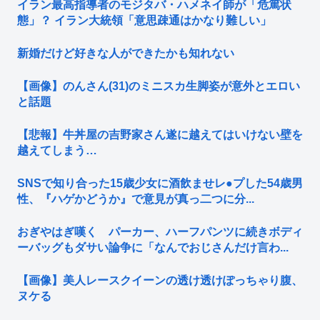
イラン最高指導者のモジタバ・ハメネイ師が「危篤状
態」？ イラン大統領「意思疎通はかなり難しい」
新婚だけど好きな人ができたかも知れない
【画像】のんさん(31)のミニスカ生脚姿が意外とエロい
と話題
【悲報】牛丼屋の吉野家さん遂に越えてはいけない壁を
越えてしまう…
SNSで知り合った15歳少女に酒飲ませレ●プした54歳男
性、『ハゲかどうか』で意見が真っ二つに分...
おぎやはぎ嘆く パーカー、ハーフパンツに続きボディ
ーバッグもダサい論争に「なんでおじさんだけ言わ...
【画像】美人レースクイーンの透け透けぽっちゃり腹、
ヌケる