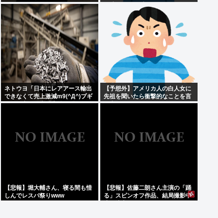
ログラムやめるわ」
が凍りついた瞬間がヤバすぎる…
ネトウヨ「日本にレアアース輸出
【予想外】アメリカ人の白人女に
できなくて売上激減m9(^Д^)プギ
先祖を聞いたら衝撃的なことを言
ャー」中国稀土「増益すぎてすま
い出した
ん」
【悲報】堀大輔さん、寝る間も惜
【悲報】佐藤二朗さん主演の「踊
しんでレスバ祭りwww
る」スピンオフ作品、結局撮影中
止が決定www