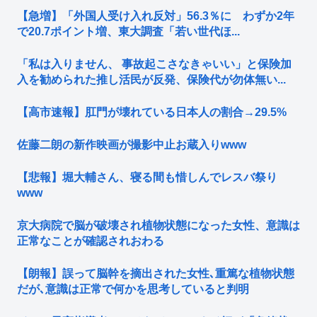
【急増】「外国人受け入れ反対」56.3％に わずか2年
で20.7ポイント増、東大調査「若い世代ほ...
「私は入りません、 事故起こさなきゃいい」と保険加
入を勧められた推し活民が反発、保険代が勿体無い...
【高市速報】肛門が壊れている日本人の割合→29.5%
佐藤二朗の新作映画が撮影中止お蔵入りwww
【悲報】堀大輔さん、寝る間も惜しんでレスバ祭り
www
京大病院で脳が破壊され植物状態になった女性、意識は
正常なことが確認されおわる
【朗報】誤って脳幹を摘出された女性､重篤な植物状態
だが､意識は正常で何かを思考していると判明