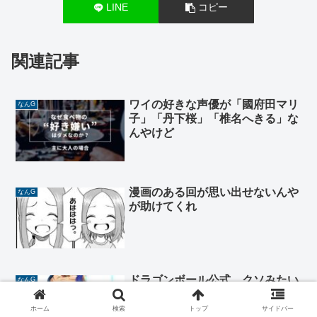
LINE
コピー
関連記事
ワイの好きな声優が「國府田マリ
なんG
子」「丹下桜」「椎名へきる」な
んやけど
漫画のある回が思い出せないんや
なんG
が助けてくれ
ドラゴンボール公式、クソみたい
なんG
な絵を公開しまた荒れる
ホーム
検索
トップ
サイドバー