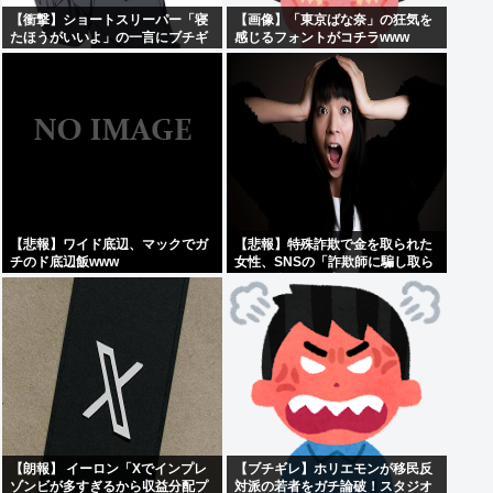
【衝撃】ショートスリーパー「寝
【画像】「東京ばな奈」の狂気を
たほうがいいよ」の一言にブチギ
感じるフォントがコチラwww
レwww(※動画あり)
【悲報】ワイド底辺、マックでガ
【悲報】特殊詐欺で金を取られた
チのド底辺飯www
女性、SNSの「詐欺師に騙し取ら
れたお金、取り戻せます」」に釣
られさらに240万円失うwww
【朗報】 イーロン「Xでインプレ
【ブチギレ】ホリエモンが移民反
ゾンビが多すぎるから収益分配プ
対派の若者をガチ論破！スタジオ