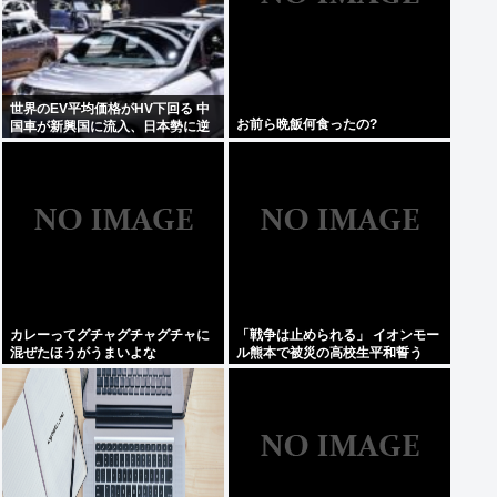
世界のEV平均価格がHV下回る 中
お前ら晩飯何食ったの?
国車が新興国に流入、日本勢に逆
風
カレーってグチャグチャグチャに
「戦争は止められる」 イオンモー
混ぜたほうがうまいよな
ル熊本で被災の高校生平和誓う