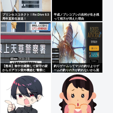
プリンセスコネクト！Re:Dive 8.5
平成ノブシコブシの吉村が生き残
周年直前生放送！
って相方が消えた理由
【熊本】車中泊避難して留守の家
釣りゲームってマジの釣りよりゲ
からエアコン室外機盗む 警察に
ームの釣りの方が釣れないから面
「室外機が盗まれた」相談数件
白くないんだよな