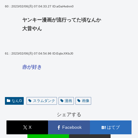
60 : 2023/02/06(月) 07:04:33.27
ID:aGaHvdnn0
ヤンキー漫画が流行ってた頃なんか
大昔やん
61 : 2023/02/06(月) 07:04:54.96
ID:EqbcXKbJ0
赤が好き
なんG
スラムダンク
漫画
画像
シェアする
X
Facebook
はてブ