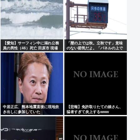
給与も引き上げると、1兆1250億
円増
【愛知】サーフィン中に溺れ公務
「暦の上では秋。立秋です」意味
員の男性（46）死亡 田原市 現場
のない節気だよ。「パネルの上で
はサーフィンで有名なスポット
は19」みたいな風俗嬢かよ
中居正広、熊本地震直後に現地炊
【悲報】免許取りたての娘さん、
き出しに参加していた
猛者すぎて炎上するwww