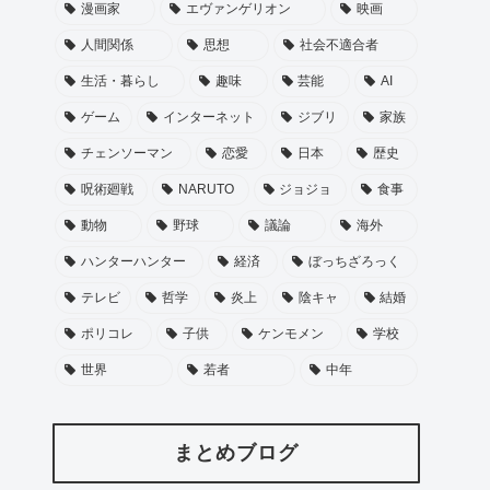
漫画家
エヴァンゲリオン
映画
人間関係
思想
社会不適合者
生活・暮らし
趣味
芸能
AI
ゲーム
インターネット
ジブリ
家族
チェンソーマン
恋愛
日本
歴史
呪術廻戦
NARUTO
ジョジョ
食事
動物
野球
議論
海外
ハンターハンター
経済
ぼっちざろっく
テレビ
哲学
炎上
陰キャ
結婚
ポリコレ
子供
ケンモメン
学校
世界
若者
中年
まとめブログ