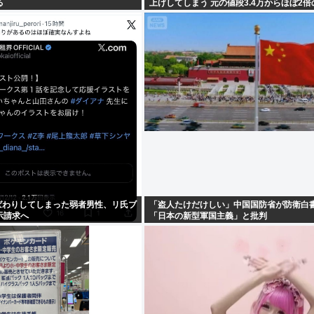
る
上げしてしまう 元の値段3.4万からほぼ2
呼ばわりしてしまった弱者男性、リ氏ブ
「盗人たけだけしい」中国国防省が防衛白
示請求へ
「日本の新型軍国主義」と批判