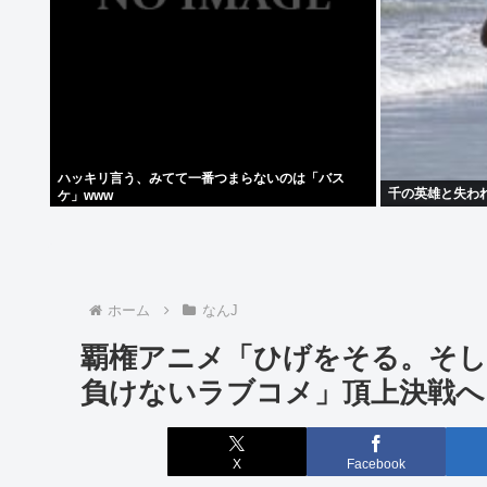
ハッキリ言う、みてて一番つまらないのは「バス
千の英雄と失わ
ケ」www
ホーム
なんJ
覇権アニメ「ひげをそる。そし
負けないラブコメ」頂上決戦へ
X
Facebook