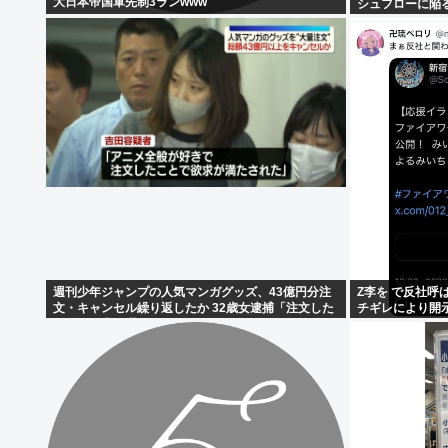
大日本帝国軍先制3ランwww
シュフローに陥
週刊少年ジャンプの人気マンガグッズ、43億円分注
Z李を で反社
文・キャンセル繰り返したか 32歳女逮捕「注文した
チギレにより開
ことで欲求が満たされた」