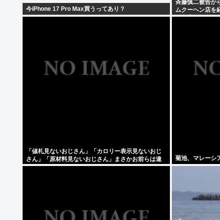
斉藤慎二被告か
今iPhone 17 Pro Max買うってあり？
ムクーヘン店を経
「言葉にできな
「値札見ないおじさん」「カロリー表示見ないおじ
菊池、マレーシ
さん」「原材料見ないおじさん」まさかお前らは違
うよな？