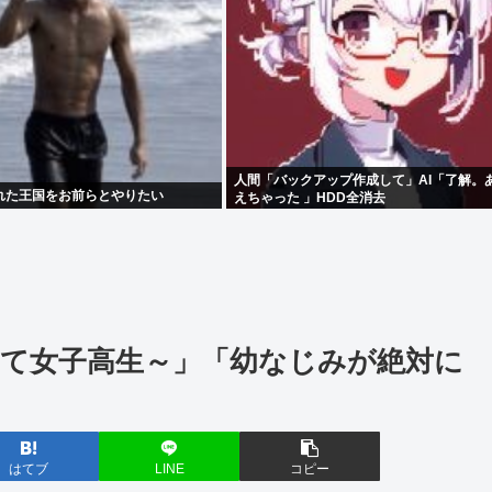
人間「バックアップ作成して」AI「了解。
れた王国をお前らとやりたい
えちゃった 」HDD全消去
て女子高生～」「幼なじみが絶対に
はてブ
LINE
コピー