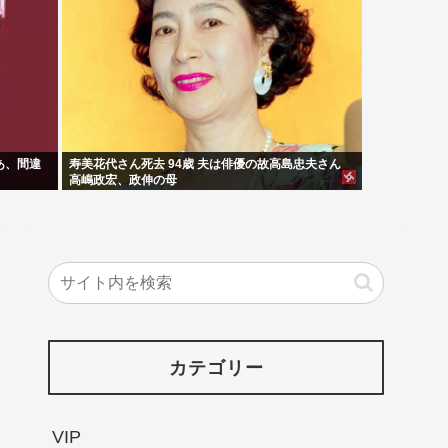
あ、間違
寿美花代さん死去 94歳 夫は俳優の故高島忠夫さん
高嶋政宏、政伸の母
カテゴリー
VIP