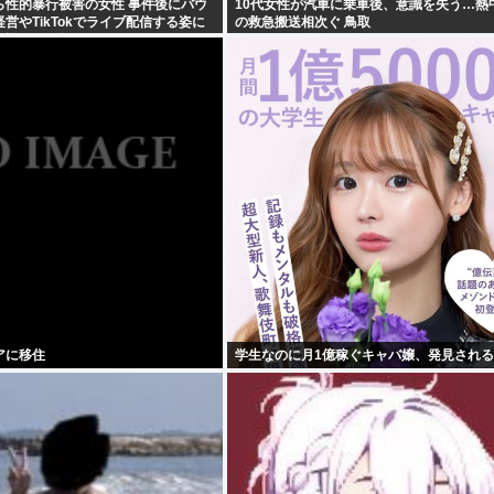
ら性的暴行被害の女性 事件後にバウ
10代女性が汽車に乗車後、意識を失う…熱
営やTikTokでライブ配信する姿に
の救急搬送相次ぐ 鳥取
い悔しさと怒り」
アに移住
学生なのに月1億稼ぐキャバ嬢、発見される