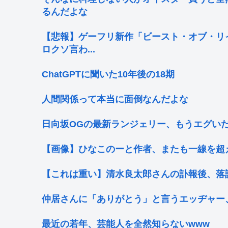
るんだよな
【悲報】ゲーフリ新作「ビースト・オブ・リ
ロクソ言わ...
ChatGPTに聞いた10年後の18期
人間関係って本当に面倒なんだよな
日向坂OGの最新ランジェリー、もうエグいだ
【画像】ひなこのーと作者、またも一線を超え
【これは重い】清水良太郎さんの訃報後、落
仲居さんに「ありがとう」と言うエッヂャー
最近の若年、芸能人を全然知らないwww