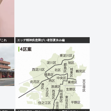
がこれ
エッヂ精神疾患障がい者部夏休み編