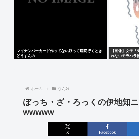
マイナンバーカード作ってない奴って病院行くとき
【画像】女子「
どうすんの
れないモラハラ
まらない」
ホーム
なんG
ぼっち・ざ・ろっくの伊地知ニ
wwwww
X
Facebook