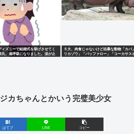
ディズニーで結婚式を挙げさせてく
５大、肉食じゃないけど凶暴な動物「カバ
彼氏。過呼吸になりました。涙が止
リカゾウ」「バッファロー」「コーカサス
ト」
ジカちゃんとかいう完璧美少女
はてブ
LINE
コピー