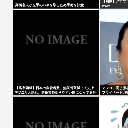
【画像】アナウ
高橋名人が左手のバネを取るため手術を決意
www
【高市朗報】日本の自殺者数、無茶苦茶減って史上
マツコ、同じ服
初の2万人割れ。無茶苦茶生きやすい国になってる件
プライベート 理
www