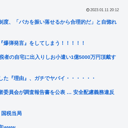
2023.01.11 20:12
制度、「バカを振い落せるから合理的だ」と自惚れ
『爆弾発言』をしてしまう！！！！！
税者の自宅に出入りしお小遣い1億5000万円頂戴す
した『理由』、ガチでヤバイ・・・・・・
者委員会が調査報告書を公表 … 安全配慮義務違反
、国税当局
言www