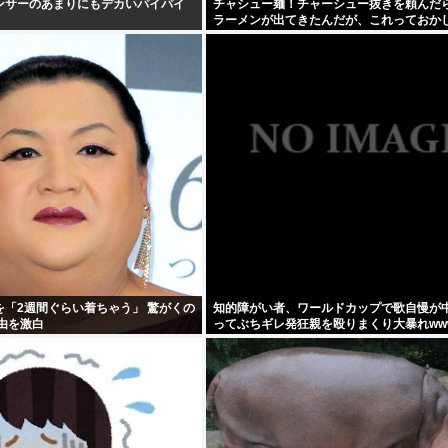
ンサーのあまりにもデカいパイパイ
チャシュー麺！チャーシュー抜きを頼んだ
ラーメンが出てきたんだが、これっておか
え？
を「2週間ぐらい着ちゃう」 驚がくの
知的障がい者、ワールドカップで歌自慢が
由を激白
ってぶちギレ発狂親を殴りまくり大暴れww