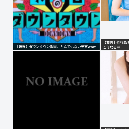
【驚愕】性行為
【速報】ダウンタウン浜田、とんでもない発言www
こうなる⇒･･･