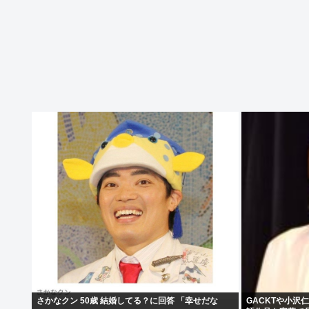
さかなクン 50歳 結婚してる？に回答 「幸せだな
GACKTや小沢