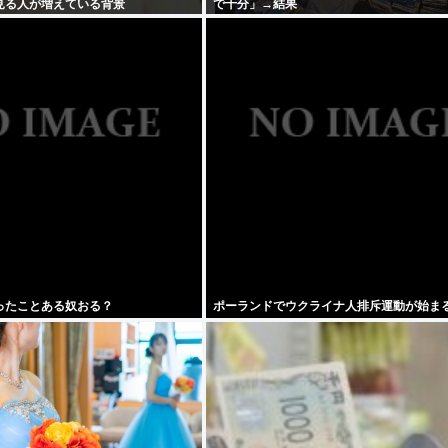
見る人が増えている背景
で十分」→結果
ったことある奴おる？
ポーランドでウクライナ人排斥運動が始ま