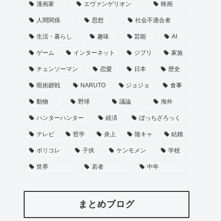
漫画家
エヴァンゲリオン
映画
人間関係
思想
社会不適合者
生活・暮らし
趣味
芸能
AI
ゲーム
インターネット
ジブリ
家族
チェンソーマン
恋愛
日本
歴史
呪術廻戦
NARUTO
ジョジョ
食事
動物
野球
議論
海外
ハンターハンター
経済
ぼっちざろっく
テレビ
哲学
炎上
陰キャ
結婚
ポリコレ
子供
ケンモメン
学校
世界
若者
中年
まとめブログ