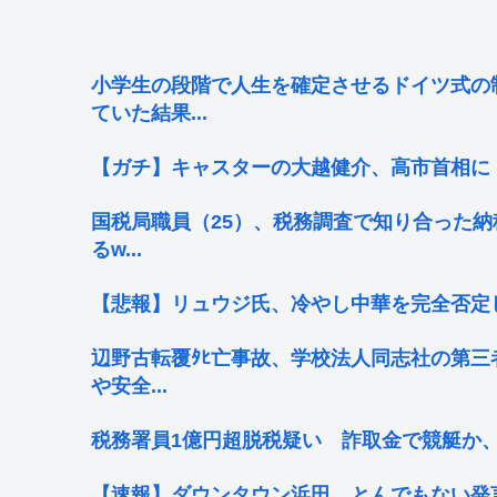
小学生の段階で人生を確定させるドイツ式の
ていた結果...
【ガチ】キャスターの大越健介、高市首相に
国税局職員（25）、税務調査で知り合った納
るw...
【悲報】リュウジ氏、冷やし中華を完全否定
辺野古転覆ﾀﾋ亡事故、学校法人同志社の第三
や安全...
税務署員1億円超脱税疑い 詐取金で競艇か
【速報】ダウンタウン浜田、とんでもない発