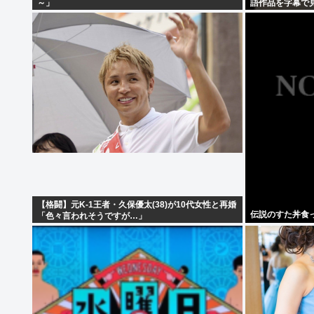
～」
語作品を字幕で
【格闘】元K-1王者・久保優太(38)が10代女性と再婚
伝説のすた丼食
「色々言われそうですが…」